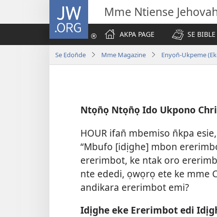
JW.ORG
Mme Ntiense Jehova
AKPA PAGE
SE BIBLE
Se Ẹdọn̄de
Mme Magazine
Enyọn̄-Ukpeme (Ek
Ntọn̄ọ Ntọn̄ọ Ido Ukpono Chr
HOUR ifan̄ mbemiso n̄kpa esie
“Mbufo [idịghe] mbon ererimbo
ererimbot, ke ntak oro ererimb
nte ededi, ọwọrọ ete ke mme C
andikara ererimbot emi?
Idịghe eke Ererimbot edi Id