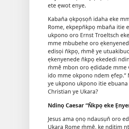
ete ẹwot enye.
Kaban̄a ọkpọsọn̄ idaha eke m
Rome, ekpepn̄kpọ mban̄a itie
ukpono oro Ernst Troeltsch eke
mme mbubehe oro ẹkenyenede 
edisọi n̄kpọ, m̀mê ye utuakib
ẹkenyenede n̄kpọ ekededi ndin
m̀mê mbon oro ẹdidade mme Ch
ido mme okpono ndem ẹfep.”
ye ukpono ukpono itie ebuan
Christian ye Ukara?
Ndinọ Caesar “N̄kpọ eke Ẹny
Jesus ama ọnọ ndausụn̄ oro e
Ukara Rome m̀mê, ke nditịm ntị