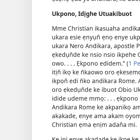
Ukpono, Idịghe Utuakibuot
Mme Christian ikasuaha andi
ukara esie ẹnyụn̄ ẹnọ enye ukp
ukara Nero Andikara, apostle 
ẹkedụn̄de ke nsio nsio ikpehe
owo. . . . Ẹkpono edidem.” (
1 Pe
itịn̄ ikọ ke n̄kaowo oro ẹkese
ikpọn̄ edi n̄ko andikara Rome
oro ẹkedụn̄de ke ibuot Obio U
idide udeme mmọ: . . . ẹkpon
Andikara Rome ke akpanikọ am
akakade, enye ama akam oyom
Christian ẹma ẹnịm adan̄a mi.
Ke ini enye akadade ke ikpe ke