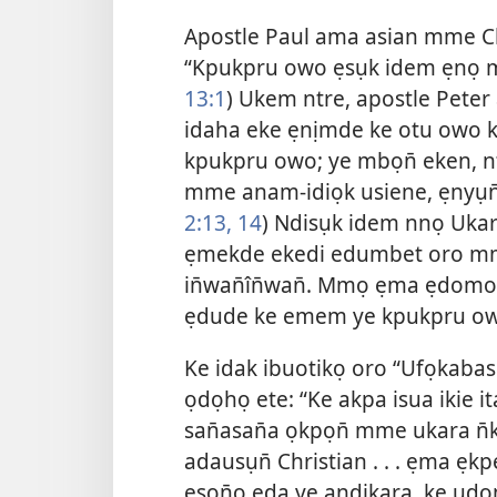
Apostle Paul ama asian mme Ch
“Kpukpru owo ẹsụk idem ẹnọ 
13:1
) Ukem ntre, apostle Pete
idaha eke ẹnịmde ke otu owo k
kpukpru owo; ye mbọn̄ eken, n
mme anam-idiọk usiene, ẹnyụn̄
2:13, 14
) Ndisụk idem nnọ Ukar
ẹmekde ekedi edumbet oro mm
in̄wan̄în̄wan̄. Mmọ ẹma ẹdomo 
ẹdude ke emem ye kpukpru o
Ke idak ibuotikọ oro “Ufọkabas
ọdọhọ ete: “Ke akpa isua ikie i
san̄asan̄a ọkpọn̄ mme ukara n̄
adausụn̄ Christian . . . ẹma ẹk
ẹsọn̄ọ ẹda ye andikara, ke ud