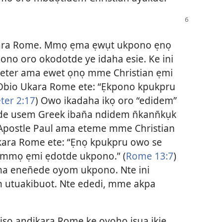
kara Rome. Mmọ ẹma ẹwụt ukpono ẹnọ
ono oro okodotde ye idaha esie. Ke ini
Peter ama ewet ọnọ mme Christian ẹmi
 Obio Ukara Rome ete: “Ẹkpono kpukpru
ter 2:17
) Owo ikadaha ikọ oro “edidem”
mde usem Greek iban̄a ndidem n̄kann̄kụk
. Apostle Paul ama eteme mme Christian
kara Rome ete: “Ẹnọ kpukpru owo se
o mmọ ẹmi ẹdotde ukpono.” (
Rome 13:7
)
a enen̄ede oyom ukpono. Nte ini
 utuakibuot. Nte ededi, mme akpa
 iso andikara Rome ke ọyọhọ isua ikie