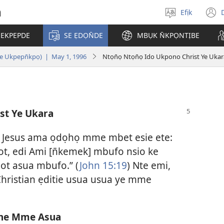
h
Efịk
Mek
(
usem
 EKPEPDE
SE ẸDỌN̄DE
MBỤK N̄KPỌNTỊBE
w
e Ukpepn̄kpọ) | May 1, 1996
Ntọn̄ọ Ntọn̄ọ Ido Ukpono Christ Ye Ukar
ist Ye Ukara
, Jesus ama ọdọhọ mme mbet esie ete:
t, edi Ami [n̄kemek] mbufo nsio ke
ot asua mbufo.” (
John 15:19
) Nte emi,
hristian ẹditie usua usua ye mme
ịghe Mme Asua