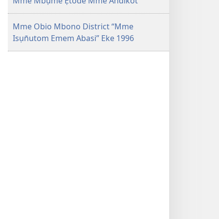
Mme Mbụme Ẹtode Mme Andikot
Mme Obio Mbono District “Mme
Isụn̄utom Emem Abasi” Eke 1996