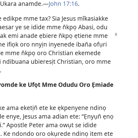
o Ukara anamde.—
John 17:16
.
e edikpe mme tax? Sia Jesus mîkasiakke
esar ye se idide mme n̄kpọ Abasi, odu
iak
emi anade ẹbiere n̄kpọ ẹtiene mme
 ifiọk oro nnyịn inyenede iban̄a ofụri
ere mme n̄kpọ oro Christian ekemede
 ndibuana ubieresịt Christian, oro mme
.
Ẹyomde ke Ufọt Mme Odudu Oro Ẹmiade
 ke ama eketịn̄ ete ke ẹkpenyene ndinọ
 enye, Jesus ama adian ete: “Ẹnyụn̄ ẹnọ
.” Apostle Peter ama owụt se idide
n. Ke ndondo oro okụrede ndinọ item ete