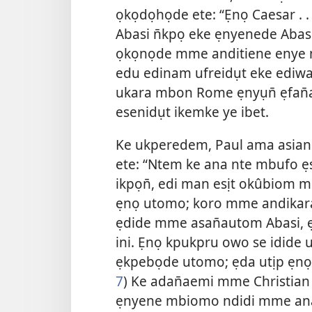
ọkọdọhọde ete: “Ẹnọ Caesar . .
Abasi n̄kpọ eke ẹnyenede Abasi.
ọkọnọde mme anditiene enye
edu edinam ufreidụt eke ediw
ukara mbon Rome ẹnyụn̄ ẹfan̄
esenidụt ikemke ye ibet.
Ke ukperedem, Paul ama asian
ete: “Ntem ke ana nte mbufo ẹs
ikpọn̄, edi man esịt okûbiom m
ẹnọ utomo; koro mme andikar
ẹdide mme asan̄autom Abasi, 
ini. Ẹnọ kpukpru owo se idi
ẹkpebọde utomo; ẹda utịp ẹnọ
7
) Ke adan̄aemi mme Christi
ẹnyene mbiomo ndidi mme anam