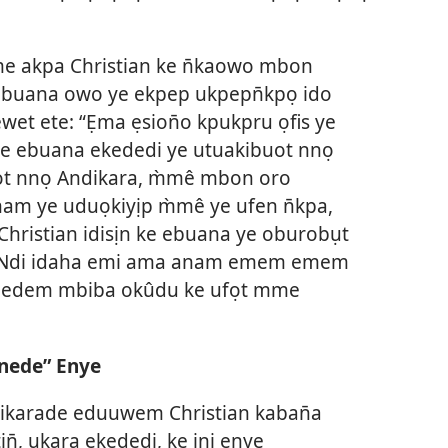
me akpa Christian ke n̄kaowo mbon
 ebuana owo ye ekpep ukpepn̄kpọ ido
wet ete: “Ẹma ẹsion̄o kpukpru ọfis ye
ebuana ekededi ye utuakibuot nnọ
uot nnọ Andikara, m̀mê mbon oro
am ye uduọkiyịp m̀mê ye ufen n̄kpa,
ristian idisịn ke ebuana ye oburobụt
 Ndi idaha emi ama anam emem emem
a edem mbiba okûdu ke ufọt mme
enede” Enye
dikarade eduuwem Christian kaban̄a
n̄, ukara ekededi, ke ini enye