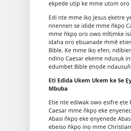
ẹkpede utịp ke mme utom or
Edi nte mme ikọ Jesus ẹketre y
nnennen se idide mme n̄kpọ Ca
mme n̄kpọ oro owo mîtịmke is
idaha oro ẹbuanade m̀mê etiene
Bible. Ke mme ikọ efen, ndibi
ndinọ Caesar ekeme ndusụk ini
edumbet Bible ẹnọde ndausụn̄
Eti Edida Ukem Ukem ke Se 
Mbuba
Etie nte ediwak owo ẹsifre ẹte
Caesar mme n̄kpọ eke ẹnyenede
Abasi n̄kpọ eke ẹnyenede Abasi
ebeiso n̄kpọ inọ mme Christia