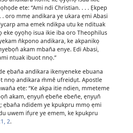
dọhọde ete: “Ami ndi Christian. . . . Ẹkpep
. . oro mme andikara ye ukara ẹmi Abasi
lycarp ama emek ndikpa utu ke ndituak
 eke ọyọhọ isua ikie iba oro Theophilus
nyekam n̄kpono andikara, ke akpanikọ
nyebọn̄ akam mban̄a enye. Edi Abasi,
mi ntuak ibuot nnọ.”
e ẹban̄a andikara ikenyeneke ebuana
ot nnọ andikara m̀mê ufreidụt. Apostle
an̄a ete: “Ke akpa itie ndien, mmeteme
ọn̄ akam, ẹnyụn̄ ẹben̄e eben̄e, ẹnyụn̄
; ẹban̄a ndidem ye kpukpru mmọ ẹmi
 idu uwem ifụre ye emem, ke kpukpru
1, 2
.