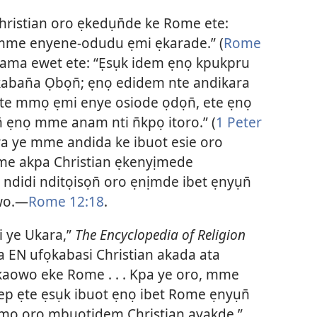
ristian oro ẹkedụn̄de ke Rome ete:
mme enyene-odudu ẹmi ẹkarade.” (
Rome
r ama ewet ete: “Ẹsụk idem ẹnọ kpukpru
aban̄a Ọbọn̄; ẹnọ edidem nte andikara
te mmọ ẹmi enye osiode ọdọn̄, ete ẹnọ
 ẹnọ mme anam nti n̄kpọ itoro.” (
1 Peter
a ye mme andida ke ibuot esie oro
e akpa Christian ẹkenyịmede
ndidi nditọisọn̄ oro ẹnịmde ibet ẹnyụn̄
wo.—
Rome 12:18
.
i ye Ukara,”
The Encyclopedia of Religion
ta EN ufọkabasi Christian akada ata
kaowo eke Rome . . . Kpa ye oro, mme
pep ẹte ẹsụk ibuot ẹnọ ibet Rome ẹnyụn̄
omo oro mbuọtidem Christian ayakde.”