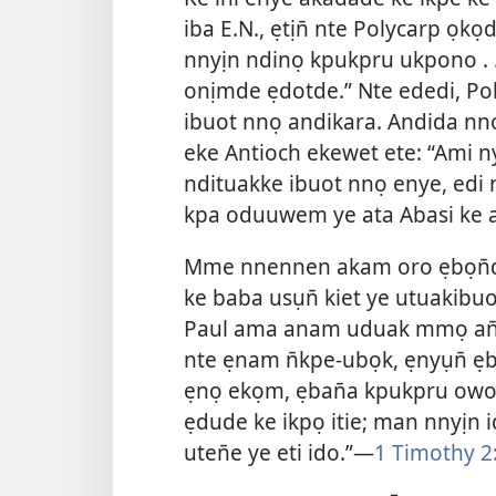
iba E.N., ẹtịn̄ nte Polycarp ọkọ
nnyịn ndinọ kpukpru ukpono . 
onịmde ẹdotde.” Nte ededi, Po
ibuot nnọ andikara. Andida nnọ
eke Antioch ekewet ete: “Ami 
ndituakke ibuot nnọ enye, edi 
kpa oduuwem ye ata Abasi ke a
Mme nnennen akam oro ẹbọn̄d
ke baba usụn̄ kiet ye utuakibu
Paul ama anam uduak mmọ an̄w
nte ẹnam n̄kpe-ubọk, ẹnyụn̄ ẹb
ẹnọ ekọm, ẹban̄a kpukpru owo
ẹdude ke ikpọ itie; man nnyịn
uten̄e ye eti ido.”—
1 Timothy 2: