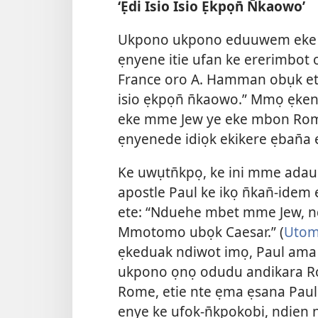
‘Ẹdi Isio Isio Ẹkpọn̄ N̄kaowo’
Ukpono ukpono eduuwem eke 
ẹnyene itie ufan ke ererimbo
France oro A. Hamman obụk ete
isio ẹkpọn̄ n̄kaowo.” Mmọ ẹkene
eke mme Jew ye eke mbon Rome
ẹnyenede idiọk ekikere ẹban̄a
Ke uwụtn̄kpọ, ke ini mme adaus
apostle Paul ke ikọ n̄kan̄-ide
ete: “Nduehe mbet mme Jew, n
Mmotomo ubọk Caesar.” (
Utom
ẹkeduak ndiwot imọ, Paul ama 
ukpono ọnọ odudu andikara 
Rome, etie nte ẹma ẹsana Paul
enye ke ufọk-n̄kpọkọbi, ndie