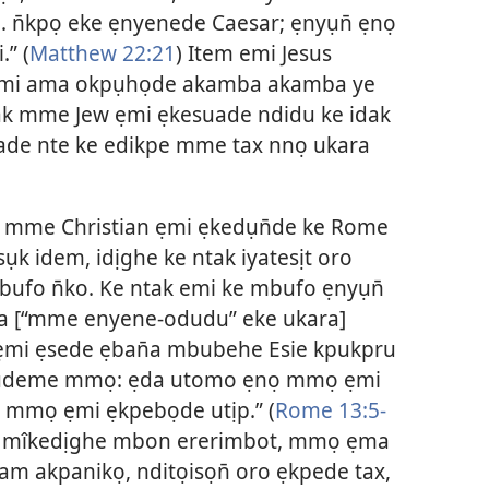
 . n̄kpọ eke ẹnyenede Caesar; ẹnyụn̄ ẹnọ
” (
Matthew 22:21
) Item emi Jesus
 mi ama okpụhọde akamba akamba ye
ak mme Jew ẹmi ẹkesuade ndidu ke idak
ade nte ke edikpe mme tax nnọ ukara
 mme Christian ẹmi ẹkedụn̄de ke Rome
ụk idem, idịghe ke ntak iyatesịt oro
bufo n̄ko. Ke ntak emi ke mbufo ẹnyụn̄
a [“mme enyene-odudu” eke ukara]
ẹmi ẹsede ẹban̄a mbubehe Esie kpukpru
de udeme mmọ: ẹda utomo ẹnọ mmọ ẹmi
 mmọ ẹmi ẹkpebọde utịp.” (
Rome 13:5-
an mîkedịghe mbon ererimbot, mmọ ẹma
 akpanikọ, nditọisọn̄ oro ẹkpede tax,