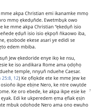
mme akpa Christian emi ikanamke mmọ
t oro mmọ ẹkedụn̄de. Ewetmbụk owo
 ke mme akpa Christian “ẹkedụn̄ isio
n̄ede ẹdụn̄ isio isio ẹkpọn̄ n̄kaowo iba,
, ẹsobode ekese asari ye edidi se
 ẹto edem mbiba.
ụn̄ Jew ẹkedoride enye ikọ ke nsu,
m esie ke iso andikara Rome ama ọdọhọ
duehe temple, nnyụn̄ nduehe Caesar.
 25:8,
12
) Ke ọfiọkde ete ke mme Jew ke
osion̄o ikpe ebịne Nero, ke ntre owụtde
Rome. Ke
oro ebede, ke akpa ikpe esie ke
 ẹyak. Edi ke ukperedem ẹma ẹfiak ẹsịn
n nte mbụk ọdọhọde Nero ama ọnọ ewụhọ