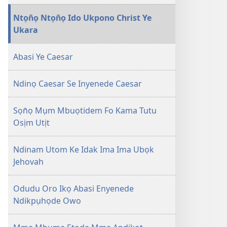
UKPEPN̄KPỌ)
Ntọn̄ọ Ntọn̄ọ Ido Ukpono Christ Ye
May
Ukara
1,
1996
Abasi Ye Caesar
Ndinọ Caesar Se Inyenede Caesar
Sọn̄ọ Mụm Mbuọtidem Fo Kama Tutu
Osịm Utịt
Ndinam Utom Ke Idak Ima Ima Ubọk
Jehovah
Odudu Oro Ikọ Abasi Enyenede
Ndikpụhọde Owo