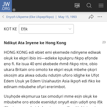
JW.ORG
Dụk
(opens
Kpụhọ
Yom
WU
new
usem
N̄kpọ
SE
Enyọn̄-Ukpeme (Eke Ukpepn̄kpọ) | May 15, 1993
window)
ikpehe
ke
ID
Intanet
JW.ORG
KOT KE
Ndikụt Ata Inyene ke Hong Kong
HONG KONG edi ebiet emi ẹkemede ndinyene ediwak
okụk ke ekpri ibio ini—edieke kpukpru n̄kpọ ẹfọnde
ẹnọ fi. Ke isua 40 ẹmi ẹkebede m̀mê n̄kpọ ntre, obio
ukara Britain oro omoto ke ekpri esụk mbehe ọkọri
okosịm ata akwa odudu ndutịm uforo idịghe ke Ufọt
Edem Usụk ye Edem Usiahautịn Asia ikpọn̄ edi n̄ko ke
edinam mbubehe ofụri ererimbot.
Usụhọde ekọmurua tax omodụri mme esịn okụk ke
mbubehe oro ẹtode esenidụt onyụn̄ esịn udọn̄ ọnọ ifịk