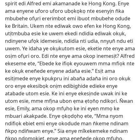
spirit edi Alfred emi akamanade ke Hong Kong. Enye
ama enyene uforo uforo ubọkọkọ nte esenyịn n̄ka
mbubehe ofụri ererimbot emi ibuot mbubehe odude
ke Britain. Ukem nte ediwak owo efen ke Hong Kong,
utịtmbuba esie ke uwem ekedi ndidia ediwak okụk,
ndinyene ufọk idemesie, ndidia nti udia, nnyụn̄ ndu eti
uwem. Ye idaha ye okụkutom esie, eketie nte enye ama
osịm ofụri oro. Edi nte enye ama okop inemesịt? Alfred
ekeseme ete, “Ebede ke ifiọk eyouwem mma mfiọk nte
ke okụk enen̄ede enyene adan̄a esie.” Esịt ama
esitịmede enye kpukpru ini aban̄a adan̄a ini oro okụk
oro enye ekesibọk onịm edibịghide edieke enye
atabade utom esie. Ke ini enye ekesịnde uwak ini ke
utom esie, mme mfịna ubon ẹma ẹtọn̄ọ ndikọri. N̄wan
esie, Emily, ama okop mfụhọ ke ini eyen mmọ ke
mbuari akakpade. Enye ọkọdọhọ ete, “Mma nyom
ndifiọk ebiet emi enye okodude man n̄keme ndinam
n̄kpọ ndin̄wam enye.” Sia enye mîkekemeke ndinam
n̄kpọ ndomokiet, enye ama enen̄ede okop mfụhọ.