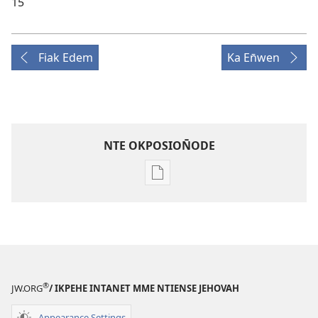
15
Fiak Edem
Ka En̄wen
NTE OKPOSION̄ODE
Nte
akpamade
ndision̄o
mme
n̄wed
ENYỌN̄-
UKPEME
®
JW.ORG
/ IKPEHE INTANET MME NTIENSE JEHOVAH
(EKE
UKPEPN̄KPỌ)
Appearance Settings