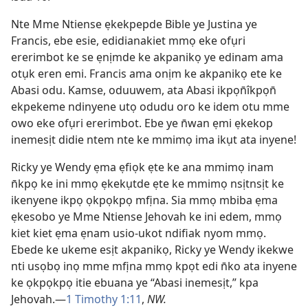
Nte Mme Ntiense ẹkekpepde Bible ye Justina ye
Francis, ebe esie, edidianakiet mmọ eke ofụri
ererimbot ke se ẹnịmde ke akpanikọ ye edinam ama
otụk eren emi. Francis ama onịm ke akpanikọ ete ke
Abasi odu. Kamse, oduuwem, ata Abasi ikpọn̄îkpọn̄
ekpekeme ndinyene utọ odudu oro ke idem otu mme
owo eke ofụri ererimbot. Ebe ye n̄wan ẹmi ẹkekop
inemesịt didie ntem nte ke mmimọ ima ikụt ata inyene!
Ricky ye Wendy ẹma ẹfiọk ẹte ke ana mmimọ inam
n̄kpọ ke ini mmọ ẹkekụtde ẹte ke mmimọ nsịtnsịt ke
ikenyene ikpọ ọkpọkpọ mfịna. Sia mmọ mbiba ẹma
ẹkesobo ye Mme Ntiense Jehovah ke ini edem, mmọ
kiet kiet ẹma ẹnam usio-ukot ndifiak nyom mmọ.
Ebede ke ukeme esịt akpanikọ, Ricky ye Wendy ikekwe
nti usọbọ inọ mme mfịna mmọ kpọt edi n̄ko ata inyene
ke ọkpọkpọ itie ebuana ye “Abasi inemesịt,” kpa
Jehovah.—
1 Timothy 1:11
,
NW.