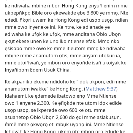
ke ndiwaha mbịne mbon Hong Kong ẹnyụn̄ ẹnịm mme
ukpepn̄kpọ Bible oro ẹkewakde ẹbe 3,800 ye mmọ. Nte
ededi, n̄kọri uwem ke Hong Kong edi usọp usọp, ndien
mme owo inyeneke ini. Ke ntre, ke adianade ye
ediwaha ke ufọk ke ufọk, mme anditan̄a Obio Ubọn̄
ẹkụt ekese unen ke unọ ikọ ntiense efak. Mmọ n̄ko
ẹsisobo mme owo ke mme itieutom mmọ ke ndiwaha
mbịne mme anamutom ọfis, mme anyam ufọkurua,
mme ọtọin̄wan̄, ye mbon oro ẹnyọn̄de isan̄ ukọiyak ke
Inyan̄ibom Edem Usụk China.
Ke akpanikọ ẹkeme ndidọhọ ke “idọk okpon, edi mme
anamutom iwakke” ke Hong Kong. (
Matthew 9:37
)
Idahaemi, ke ẹdemede ibatowo ẹnọ Mme Ntiense
owo 1 enyene 2,300. Ke ẹfiọkde nte utom idọk edide
usọp usọp, se ikperede owo 600 ke otu mme
asuanetop Obio Ubọn̄ 2,600 do ẹdi mme asiakusụn̄,
m̀mê mme ọkwọrọ eti mbụk uyọhọ-ini. Mme Ntiense
Jehovah ke Hong Kong, ukem nte mbon oro ẹdude ke