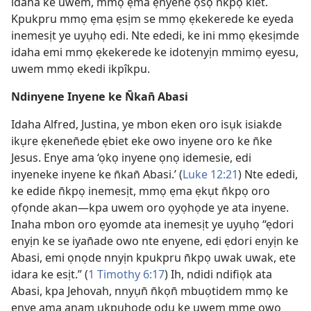
idaha ke uwem, mmọ ẹma ẹnyene ọsọ n̄kpọ kiet.
Kpukpru mmọ ẹma ẹsịm se mmọ ẹkekerede ke eyeda
inemesịt ye uyụhọ edi. Nte ededi, ke ini mmọ ẹkesịmde
idaha emi mmọ ẹkekerede ke idotenyịn mmimọ eyesu,
uwem mmọ ekedi ikpîkpu.
Ndinyene Inyene ke N̄kan̄ Abasi
Idaha Alfred, Justina, ye mbon eken oro isụk isiakde
ikụre ẹkenen̄ede ẹbiet eke owo inyene oro ke n̄ke
Jesus. Enye ama ‘ọkọ inyene ọnọ idemesie, edi
inyeneke inyene ke n̄kan̄ Abasi.’ (
Luke 12:21
) Nte ededi,
ke edide n̄kpọ inemesịt, mmọ ẹma ẹkụt n̄kpọ oro
ọfọnde akan—kpa uwem oro ọyọhọde ye ata inyene.
Inaha mbon oro ẹyomde ata inemesịt ye uyụhọ “ẹdori
enyịn ke se iyan̄ade owo nte enyene, edi ẹdori enyịn ke
Abasi, emi ọnọde nnyịn kpukpru n̄kpọ uwak uwak, ete
idara ke esịt.” (
1 Timothy 6:17
) Ih, ndidi ndifiọk ata
Abasi, kpa Jehovah, nnyụn̄ n̄kọn̄ mbuọtidem mmọ ke
enye ama anam ukpụhọde odu ke uwem mme owo