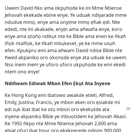
Uwem David n̄ko ama okpụhọde ke ini Mme Ntiense
Jehovah ẹkekade ebịne enye. Ye uduak ndiyarade mme
ndudue mmọ, enye ama onyịme mmọ ẹfiak ẹdi. Nte
ededi, nte ini akakade, enyịn ama an̄wan̄a enye, koro
enye ama ọtọn̄ọ ndikụt nte ke Bible ama enen ke n̄kan̄
ifiọk ntaifiọk, ke n̄kan̄ mbụkeset, ye ke mme usụn̄
efen. Kpukpru emi ama an̄wam David ndise Bible nte
n̄wed akpanikọ oro ọkọnọde enye ata uduak ke uwem.
Nso inem inem ye uforo uforo ukpụhọde ke emi ekedi
ntem ọnọ enye!
Ndin̄wam Ediwak Mbon Efen Ẹkụt Ata Inyene
Ke Hong Kong emi ibatowo awakde etieti, Alfred,
Emily, Justina, Francis, ye mbon eken oro ẹsiakde mi
ẹdi sụk ibat ibat ke otu mbon
oro ẹkekụtde ata
inyene akpanikọ Bible ye mbuọtidem ke Jehovah Abasi.
Ke 1992 n̄kpọ nte Mme Ntiense Jehovah 2,600 ẹma
ẹbiat ofụri ibat hour oro ekekperede ndisịm 900,000