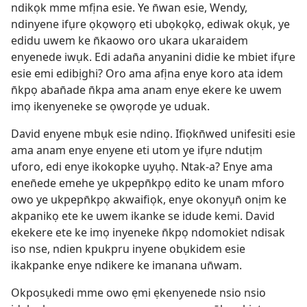
ndikọk mme mfịna esie. Ye n̄wan esie, Wendy,
ndinyene ifụre ọkọwọrọ eti ubọkọkọ, ediwak okụk, ye
edidu uwem ke n̄kaowo oro ukara ukaraidem
enyenede iwụk. Edi adan̄a anyanini didie ke mbiet ifụre
esie emi edibịghi? Oro ama afịna enye koro ata idem
n̄kpọ aban̄ade n̄kpa ama anam enye ekere ke uwem
imọ ikenyeneke se ọwọrọde ye uduak.
David enyene mbụk esie ndinọ. Ifiọkn̄wed unifesiti esie
ama anam enye enyene eti utom ye ifụre ndutịm
uforo, edi enye ikokopke uyụhọ. Ntak-a? Enye ama
enen̄ede emehe ye ukpepn̄kpọ edito ke unam mforo
owo ye ukpepn̄kpọ akwaifiọk, enye okonyụn̄ onịm ke
akpanikọ ete ke uwem ikanke se idude kemi. David
ekekere ete ke imọ inyeneke n̄kpọ ndomokiet ndisak
iso nse, ndien kpukpru inyene obụkidem esie
ikakpanke enye ndikere ke imanana un̄wam.
Okposụkedi mme owo ẹmi ẹkenyenede nsio nsio