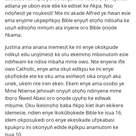
adiana ye ubon esie ebe ke ediset ke n̄kpa. Nso
ndọn̄esịt ye nsụkesịt! Nte ini akade Alfred ye n̄wan esie
ẹma ẹnyịme ukpepn̄kpọ Bible ẹnyụn̄ ẹtọn̄ọ ndisan̄a ke
usụn̄ edisọn̄ọ mmụm ata inyene oro Bible ọnọde
n̄kama.
Justina ama anana inemesịt ke ini enye okokpude
ndikụt edu unyịmesịt ke otu ekemmọ mbonutom esie
ndin̄wam ke ndise mban̄a mme owo. Nte enyene ifịk
owo Catholic, enye ama okụt edikpu ke ini enye
ọkọfiọkde ete ke oku ama esin̄wọn̄ sika onyụn̄ aka
unek, ukem nte iren eken. Ekem enye ama osobo ye
Mme Ntiense Jehovah onyụn̄ ọtọn̄ọ ndinyene mme
ibọrọ N̄wed Abasi oro ọnọde uyụhọ ke ediwak
mbụme. Oku ikesinọhọ baba n̄kpọ kiet ikan ekikere
idemesie, ndien enye ikokûbọkede Bible ke isua 16,
idem okposụkedi oro enye ekesikade ufọkabasi
kpukpru ini okonyụn̄ edide ikpîkpu anamutom ke
isua 10.