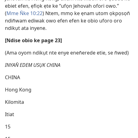
ebiet efen, ẹfiọk ẹte ke “ufọn Jehovah ofori owo.”
(
Mme N̄ke 10:22
) Ntem, mmọ ke ẹnam utom ọkpọsọn̄
ndin̄wam ediwak owo efen efen ke obio uforo oro
ndikụt ata inyene.
[Ndise obio ke page 23]
(Ama oyom ndikụt nte enye enen̄erede etie, se n̄wed)
INYAN̄ EDEM USỤK CHINA
CHINA
Hong Kong
Kilomita
Itiat
15