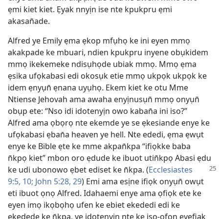
ẹmi kiet kiet. Ẹyak nnyịn ise nte kpukpru ẹmi
akasan̄ade.
Alfred ye Emily ẹma ẹkop mfụhọ ke ini eyen mmọ
akakpade ke mbuari, ndien kpukpru inyene obụkidem
mmọ ikekemeke ndisụhọde ubiak mmọ. Mmọ ẹma
ẹsika ufọkabasi edi okosụk etie mmọ ukpọk ukpọk ke
idem ẹnyụn̄ ẹnana uyụhọ. Ekem kiet ke otu Mme
Ntiense Jehovah ama awaha enyịnusụn̄ mmọ onyụn̄
obụp ete: “Nso idi idotenyịn owo kaban̄a ini iso?”
Alfred ama ọbọrọ nte ekemde ye se ẹkesiande enye ke
ufọkabasi ẹban̄a heaven ye hell. Nte ededi, ẹma ẹwụt
enye ke Bible ẹte ke mme akpan̄kpa “ifiọkke baba
n̄kpọ kiet” mbon oro ẹdude ke ibuot utin̄kpọ Abasi ẹdu
ke udi ubonowo ẹbet ediset ke n̄kpa. (
Ecclesiastes
9:5,
10;
John 5:28, 29
) Emi ama esịne ifiọk onyụn̄ owụt
eti ibuot ọnọ Alfred. Idahaemi enye ama ọfiọk ete ke
eyen imọ ikọbọhọ ufen ke ebiet ekededi edi ke
ekedede ke n̄kpa, ye idotenyịn nte ke iso-ọfọn eyefiak