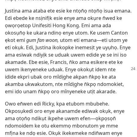
Justina ama ataba ete esie ke ntọn̄ọ ntọn̄ọ isua emana.
Edi ebede ke nsịnifịk esie enye ama okụre n̄wed ke
ọwọrọetop Unifesiti Hong Kong. Emi ama ada
okosụn̄ọ ke ukara ndinọ enye utom. Ke usem Canton
ẹkot emi
gum fan woon,
utom eti emana—eti utom ye
eti okụk. Edi, Justina ikokopke inemesịt ye uyụhọ. Enye
ama esiwak ndiyịk se uduak uwem edide ye se ini iso
akamade. Ebe esie, Francis, n̄ko ama esikere ete ke
uwem ikenyeneke
uduak. Enye okokụt idem nte
idide ekpri ubak oro mîdịghe akpan n̄kpọ ke ata
akamba ukwakutom, nte mîdịghe n̄kpọ ndomokiet,
emi ido unam n̄kpọ oro mînyeneke utịt akarade.
Owo en̄wen edi Ricky, kpa etubom mbubehe.
Okposụkedi oro enye akanamde ediwak okụk, enye
ama ọtọn̄ọ ndikụt ikpehe uwem efen—ọkpọsọn̄
ndomoidem ke otu ekemmọ mbonutom ye mme
mfịna ke ndọ esie. Okụk ikekemeke ndin̄wam enye