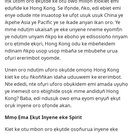
ifịk utom oro ẹkụtde ke otu owo miliọn itiokiet ẹmi
ẹdụn̄de ke Hong Kong. Se ifọnde, n̄ko, edi ebiet emi
enye odude nte inuaotop ke ufọt usụk usụk China ye
ikpehe Asia ye Pacific ye se ikade anyan ikan oro. Ye
mme ndutịm ukaisan̄ ye eke unyene nneme eyomfịn
ye ndutịm unyam n̄kpọ ke eboho ye edisosion̄o nnyam
oro ẹtịmde ẹkọri, Hong Kong odu ke mben̄eidem
ndinam n̄kpọ usọp usọp mban̄a se mbubehe urua
ofụri ererimbot oyomde.
Unen oro ndutịm uforo okụtde ọmọnọ Hong Kong
kiet ke otu n̄kon̄n̄kan idaha uduuwem ke ererimbot.
Nte ededi, nte ofụri uforo obụkidem ẹmi amada uyụhọ
ye inemesịt oro ebịghide ọsọk mme andidụn̄ Hong
Kong? Baba, edi ndusụk owo ẹma ẹyom ẹnyụn̄ ẹkụt
orụk inyene oro ọfọnde akan.
Mmọ Ẹma Ẹkụt Inyene eke Spirit
Kiet ke otu mbon oro ẹkụtde ọsọn̄urua inyene eke