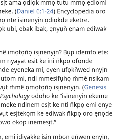
Esịt ama ọdiọk mmọ tutu mmọ ẹdiomi
eke. (
Daniel 6:1-24
) Encyclopedia oro
 nte isịnenyịn ọdiọkde eketre.
k ubi, ẹbak ibak, ẹnyụn̄ ẹnam ediwak
mê imọtọn̄ọ isịnenyịn? Bụp idemfo ete:
 nyayat esịt ke ini n̄kpọ ọfọnde
mde eyeneka mi, eyen ufọkn̄wed nnyịn
o utom mi, ndi mmesifụhọ m̀mê nsikam
ụt m̀mê ọmọtọn̄ọ isịnenyịn. (
Genesis
l Psychology
ọdọhọ ke “isịnenyịn ekeme
emeke ndinem esịt ke nti n̄kpọ emi enye
wụt esịtekọm ke ediwak n̄kpọ oro ẹnọde
e owo okop inemesịt.”
, emi idiyakke isịn mbon en̄wen enyịn,