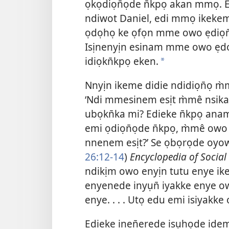
ọkọdiọn̄ọde n̄kpọ akan mmọ. 
ndiwot Daniel, edi mmọ ikekem
ọdọhọ ke ọfọn mme owo ẹdiọn̄ọ
Isịnenyịn esinam mme owo ẹdọ
idiọkn̄kpọ eken.
*
Nnyịn ikeme didie ndidiọn̄ọ m̀
‘Ndi mmesinem esịt m̀mê nsikam
ubọkn̄ka mi? Edieke n̄kpọ ana
emi ọdiọn̄ọde n̄kpọ, m̀mê ow
nnenem esịt?’ Se ọbọrọde oyow
26:12-14
)
Encyclopedia of Socia
ndikịm owo enyịn tutu enye ik
enyenede inyụn̄ iyakke enye o
enye. . . . Utọ edu emi isiyakk
Edieke inen̄erede isụhọde idem