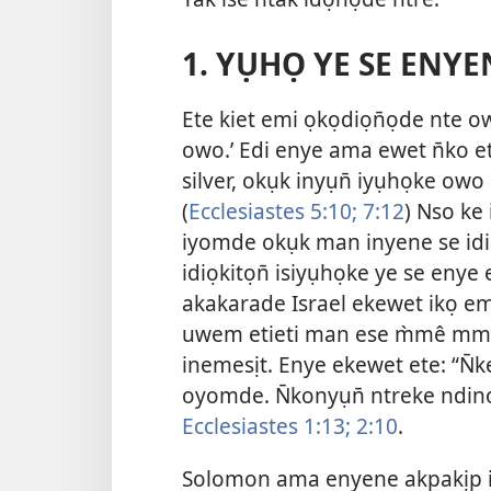
1. YỤHỌ YE SE ENY
Ete kiet emi ọkọdiọn̄ọde nte 
owo.’ Edi enye ama ewet n̄ko e
silver, okụk inyụn̄ iyụhọke owo
(
Ecclesiastes 5:10;
7:12
) Nso ke
iyomde okụk man inyene se idia
idiọkitọn̄ isiyụhọke ye se en
akakarade Israel ekewet ikọ e
uwem etieti man ese m̀mê mm
inemesịt. Enye ekewet ete: “N̄
oyomde. N̄konyụn̄ ntreke ndinọ
Ecclesiastes 1:13;
2:10
.
Solomon ama enyene akpakịp in