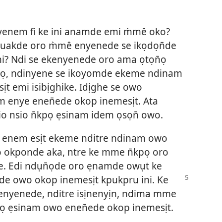
yenem fi ke ini anamde emi m̀mê oko?
duakde oro m̀mê enyenede se ikọdọn̄de
hi? Ndi se ekenyenede oro ama ọtọn̄ọ
nikọ, ndinyene se ikoyomde ekeme ndinam
ịt emi isibịghike. Idịghe se owo
enye enen̄ede okop inemesịt. Ata
sio nsio n̄kpọ ẹsinam idem ọsọn̄ owo.
i enem esịt ekeme nditre ndinam owo
wo okponde aka, ntre ke mme n̄kpọ oro
e. Edi ndụn̄ọde oro ẹnamde owụt ke
mde owo okop
inemesịt kpukpru ini. Ke
enyenede, nditre isịnenyịn, ndima mme
kpọ ẹsinam owo enen̄ede okop inemesịt.