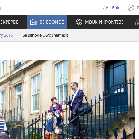
h
Efịk
Mek
(
usem
 EKPEPDE
SE ẸDỌN̄DE
MBỤK N̄KPỌNTỊBE
w
ry 2015
Se Isinọde Owo Inemesịt