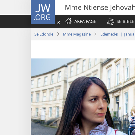
JW.ORG
Mme Ntiense Jehova
AKPA PAGE
SE BIBLE
Se Ẹdọn̄de
Mme Magazine
Ẹdemede! | Janua