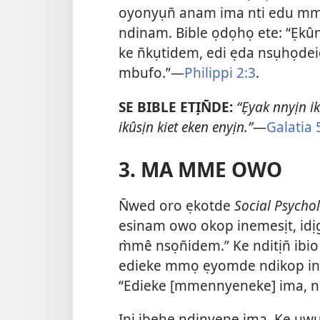
oyonyụn̄ anam ima nti edu m
ndinam. Bible ọdọhọ ete: “Ẹk
ke n̄kụtidem, edi ẹda nsụhọde
mbufo.”—
Philippi 2:3
.
SE BIBLE ETỊN̄DE:
“Ẹyak nnyịn i
ikûsịn kiet eken enyịn.”
—
Galatia 
3. MA MME OWO
N̄wed oro ẹkotde
Social Psycho
esinam owo okop inemesịt, idị
m̀mê nsọn̄idem.” Ke nditịn̄ ib
edieke mmọ ẹyomde ndikop inem
“Edieke [mmennyeneke] ima, n
Ini ibehe ndinyene ima. Ke uw