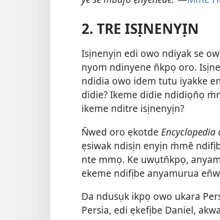
2. TRE ISỊNENYỊN
Isịnenyịn edi owo ndiyak se o
nyom ndinyene n̄kpọ oro. Isịne
ndidia owo idem tutu iyakke en
didie? Ikeme didie ndidiọn̄ọ m
ikeme nditre isịnenyịn?
N̄wed oro ẹkotde
Encyclopedia 
ẹsiwak ndisịn enyịn m̀mê ndif
nte mmọ. Ke uwụtn̄kpọ, anyamu
ekeme ndifịbe anyamurua en̄w
Da ndusụk ikpọ owo ukara Per
Persia, edi ẹkefịbe Daniel, ak