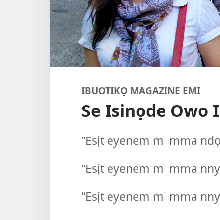
IBUOTIKỌ MAGAZINE EMI
Se Isinọde Owo 
“Esịt eyenem mi mma ndọ 
“Esịt eyenem mi mma nny
“Esịt eyenem mi mma nnye