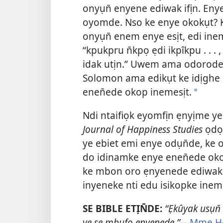
onyụn̄ enyene ediwak ifịn. En
oyomde. Nso ke enye okokụt?
onyụn̄ enem enye esịt, edi ine
“kpukpru n̄kpọ ẹdi ikpîkpu . . 
idak utịn.” Uwem ama odorode 
Solomon ama edikụt ke idịghe
enen̄ede okop inemesịt.
*
Ndi ntaifiọk eyomfịn ẹnyịme ye
Journal of Happiness Studies
ọdọ
ye ebiet emi enye odụn̄de, ke
do idinamke enye enen̄ede ok
ke mbon oro ẹnyenede ediwak 
inyeneke nti edu isikopke ineme
SE BIBLE ETỊN̄DE:
“Ẹkûyak usụn̄
ye se mbufo ẹnyenede.”
—
Mme He