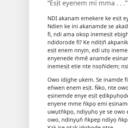
“Esịt eyenem mi mma . . .”
NDI akanam emekere ke esịt e
Ndien ke ini akanamde se aka
fi, ndi ama okop inemesịt ebịg
ndidorode fi? Ke nditịn̄ akpa
esịt enem nnyịn, edi utọ inemes
enyenede m̀mê anamde esinam 
inemesịt etie nte nsọn̄idem; n
Owo idịghe ukem. Se inamde f
en̄wen enem esịt. N̄ko, nte o
ẹsinemde enye esịt ẹdikpụhọd
enyene mme n̄kpọ emi ẹsina
uwụtn̄kpọ, ndiyụhọ ye se owo 
owo, ndinyụn̄ n̄kpep ndiyọ n̄
Yak ise ntak idọhọde ntre.