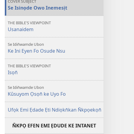
COVER SUBJECT
Inemesịt
Se Isinọde Owo Inemesịt
THE BIBLE'S VIEWPOINT
Usanaidem
Se Idin̄wamde Ubon
Ke Ini Eyen Fo Osude Nsu
THE BIBLE'S VIEWPOINT
Isọn̄
Se Idin̄wamde Ubon
Kûsuyom Ọsọn̄ ke Uyo Fo
Ufọk Emi Ẹdade Ẹti Ndiọkn̄kan N̄kpọekọn̄
N̄KPỌ EFEN EMI ẸDUDE KE INTANET