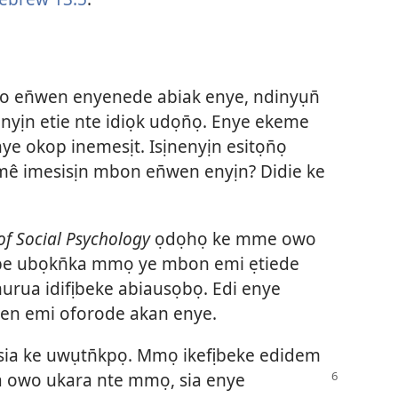
wo en̄wen enyenede abiak enye, ndinyụn̄
nyịn etie nte idiọk udọn̄ọ. Enye ekeme
ye okop inemesịt. Isịnenyịn esitọn̄ọ
̀mê imesisịn mbon en̄wen enyịn? Didie ke
of Social Psychology
ọdọhọ ke mme owo
ịbe ubọkn̄ka mmọ ye mbon emi ẹtiede
rua idifịbeke abiausọbọ. Edi enye
en emi oforode akan enye.
sia ke uwụtn̄kpọ. Mmọ ikefịbeke edidem
wa owo ukara nte
mmọ, sia enye