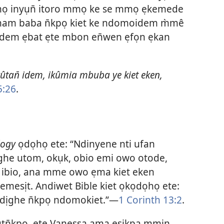
mọ inyụn̄ itoro mmọ ke se mmọ ẹkemede
ûnam baba n̄kpọ kiet ke ndomoidem m̀mê
idem ẹbat ẹte mbon en̄wen ẹfọn ẹkan
kûtan̄ idem, ikûmia mbuba ye kiet eken,
5:26
.
logy
ọdọhọ ete: “Ndinyene nti ufan
ghe utom, okụk, obio emi owo otode,
io ibio, ana mme owo ẹma kiet eken
esịt. Andiwet Bible kiet ọkọdọhọ ete:
dịghe n̄kpọ ndomokiet.”—
1 Corinth 13:2
.
ụtn̄kpọ, ete Vanessa ama esikpa mmịn