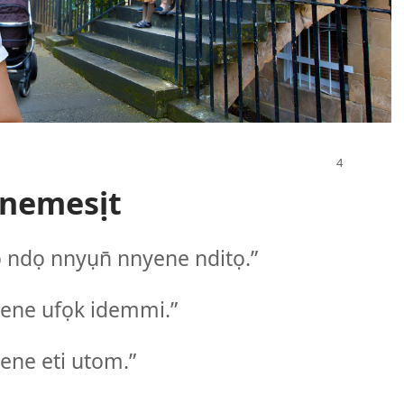
Inemesịt
ndọ nnyụn̄ nnyene nditọ.”
ene ufọk idemmi.”
ne eti utom.”