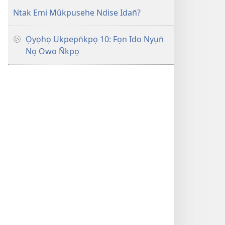
Ntak Emi Mûkpusehe Ndise Idan̄?
Ọyọhọ Ukpepn̄kpọ 10: Fọn Ido Nyụn̄
Nọ Owo N̄kpọ