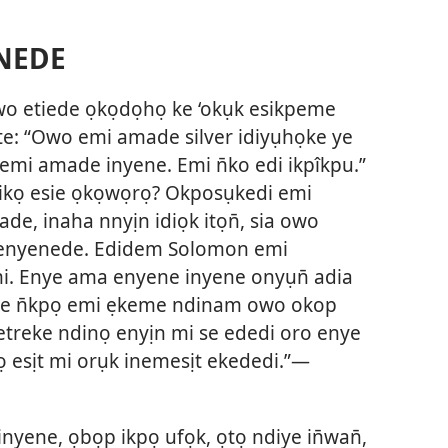
ENEDE
owo etiede ọkọdọhọ ke ‘okụk esikpeme
te: “Owo emi amade silver idiyụhọke ye
 emi amade inyene. Emi n̄ko edi ikpîkpu.”
 ikọ esie ọkọwọrọ? Okposụkedi emi
de, inaha nnyịn idiọk itọn̄, sia owo
ye enyenede. Edidem Solomon emi
mi. Enye ama enyene inyene onyụn̄ adia
e n̄kpọ emi ẹkeme ndinam owo okop
ketreke ndinọ enyịn mi se ededi oro enye
 esịt mi orụk inemesịt ekededi.”—
yene, ọbọp ikpọ ufọk, ọtọ ndiye in̄wan̄,