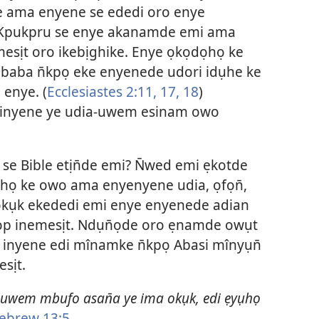
ye ama enyene se ededi oro enye
 Kpukpru se enye akanamde emi ama
mesịt oro ikebịghike. Enye ọkọdọhọ ke
. , baba n̄kpọ eke enyenede udori idụhe ke
enye. (
Ecclesiastes 2:11,
17, 18
)
 inyene ye udia-uwem esinam owo
 se Bible etịn̄de emi? N̄wed emi ẹkotde
họ ke owo ama enyenyene udia, ọfọn̄,
 okụk ekededi emi enye enyenede adian
op inemesịt. Ndụn̄ọde oro ẹnamde owụt
inyene edi mînamke n̄kpọ Abasi mînyụn̄
sịt.
 uwem mbufo asan̄a ye ima okụk, edi ẹyụhọ
brew 13:5
.