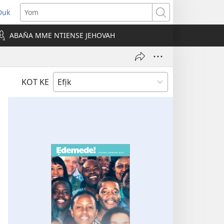
Dụk
opens
Yom
new
ABAN̄A MME NTIENSE JEHOVAH
indow)
KOT KE