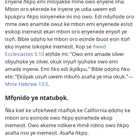
Enyene n̄kpọ emi mîsiyakke mme owo ẹnyene ima.
Mbon oro ẹkerede ke inyene ye udia-uwem ẹdi
kpukpru n̄kpọ isinyeneke ini inọ owo. Edi ndụn̄ọde oro
mme owo ẹnamde owụt ke mbon emi ẹnyenede esisịt
ẹsikop inemesịt ẹkan mbon oro ẹnyenede enyọn̄ ye
isọn̄. Bible ọdọhọ ke mbon oro ẹsịnde ibuot ẹsịn itọn̄
ẹkọ inyene isikopke inemesịt. Kop se
n̄wed
Ecclesiastes 5:10
etịn̄de mi: “Owo emi amade silver
idiyụhọke ye silver, okụk inyụn̄ iyụhọke owo emi
amade inyene. Emi n̄ko edi ikpîkpu.” Bible ọdọhọ n̄ko
ete: “Ẹkûyak usụn̄ uwem mbufo asan̄a ye ima okụk.”—
Mme Hebrew 13:5
.
Mfọnido ye ntatubọk.
N̄ka kiet ke ufọkn̄wed ntaifiọk ke California ẹdọhọ ke
mbon oro ẹsinọde owo n̄kpọ ẹsinen̄ede ẹkop
inemesịt. Owo ekeme ndikere m̀mê ndinọ owo n̄kpọ
asan̄a nso ye inemesịt. Asan̄a n̄kpọ.