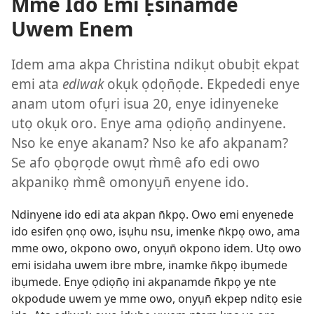
Mme Ido Emi Ẹsinamde
Uwem Enem
Idem ama akpa Christina ndikụt obubịt ekpat
emi ata
ediwak
okụk ọdọn̄ọde. Ekpededi enye
anam utom ofụri isua 20, enye idinyeneke
utọ okụk oro. Enye ama ọdiọn̄ọ andinyene.
Nso ke enye akanam? Nso ke afo akpanam?
Se afo ọbọrọde owụt m̀mê afo edi owo
akpanikọ m̀mê omonyụn̄ enyene ido.
Ndinyene ido edi ata akpan n̄kpọ. Owo emi enyenede
ido esifen ọnọ owo, isụhu nsu, imenke n̄kpọ owo, ama
mme owo, okpono owo, onyụn̄ okpono idem. Utọ owo
emi isidaha uwem ibre mbre, inamke n̄kpọ ibụmede
ibụmede. Enye ọdiọn̄ọ ini akpanamde n̄kpọ ye nte
okpodude uwem ye mme owo, onyụn̄ ekpep nditọ esie