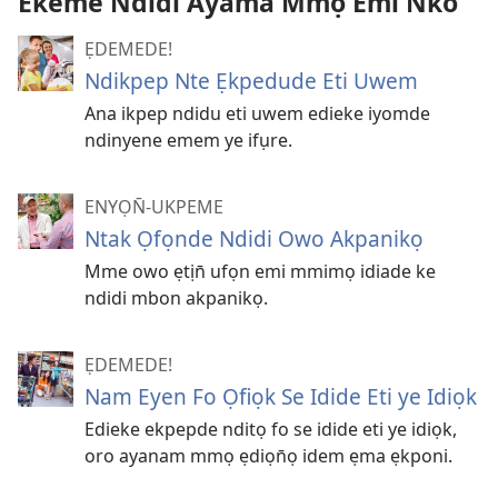
Ekeme Ndidi Ayama Mmọ Emi N̄ko
ẸDEMEDE!
Ndikpep Nte Ẹkpedude Eti Uwem
Ana ikpep ndidu eti uwem edieke iyomde
ndinyene emem ye ifụre.
ENYỌN̄-UKPEME
Ntak Ọfọnde Ndidi Owo Akpanikọ
Mme owo ẹtịn̄ ufọn emi mmimọ idiade ke
ndidi mbon akpanikọ.
ẸDEMEDE!
Nam Eyen Fo Ọfiọk Se Idide Eti ye Idiọk
Edieke ekpepde nditọ fo se idide eti ye idiọk,
oro ayanam mmọ ẹdiọn̄ọ idem ẹma ẹkponi.