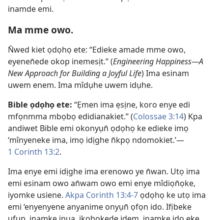
inamde emi.
Ma mme owo.
N̄wed kiet ọdọhọ ete: “Edieke amade mme owo,
eyenen̄ede okop inemesịt.” (
Engineering Happiness—A
New Approach for Building a Joyful Life
) Ima esinam
uwem enem. Ima mîdụhe uwem idụhe.
Bible ọdọhọ ete:
“Ẹmen ima ẹsịne, koro enye edi
mfọnmma mbọbọ edidianakiet.” (
Colossae 3:14
) Kpa
andiwet Bible emi okonyụn̄ ọdọhọ ke edieke imọ
‘mînyeneke ima, imọ idịghe n̄kpọ ndomokiet.’—
1 Corinth 13:2
.
Ima enye emi idịghe ima erenowo ye n̄wan. Utọ ima
emi esinam owo an̄wam owo emi enye mîdiọn̄ọke,
iyomke usiene.
Akpa Corinth 13:4-7
ọdọhọ ke utọ ima
emi ‘enyenyene anyanime onyụn̄ ọfọn ido. Ifịbeke
ufụp, inamke inua, ikohokede idem, inamke ido eke