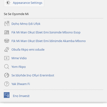
Appearance Settings
Se Se Oyomde Mi
Dọhọ Mmọ Ẹdi Ufọk
Fịk Mi Man Okụt Ebiet Emi Isinịmde Mbono Esop
(opens
new
Fịk Mi Man Okụt Ebiet Emi Idinịmde Akamba Mbono
(opens
window)
new
Obufa n̄kpọ emi odude
window)
Mme Vidio
Yom n̄kpọ
Se Idọn̄de Inọ Ofụri Ererimbot
Yak In̄wam Fi
Enọ Imaesịt
(opens
new
window)