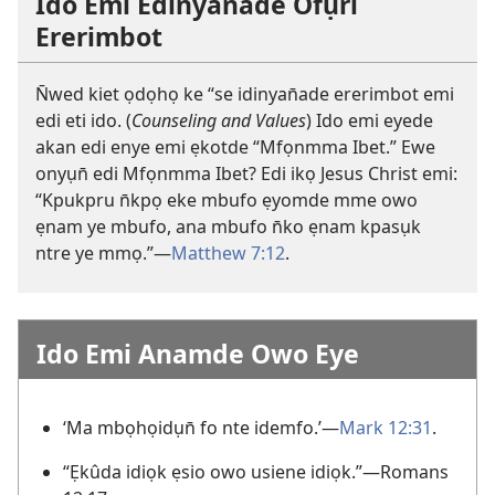
Ido Emi Edinyan̄ade Ofụri
Ererimbot
N̄wed kiet ọdọhọ ke “se idinyan̄ade ererimbot emi
edi eti ido. (
Counseling and Values
) Ido emi eyede
akan edi enye emi ẹkotde “Mfọnmma Ibet.” Ewe
onyụn̄ edi Mfọnmma Ibet? Edi ikọ Jesus Christ emi:
“Kpukpru n̄kpọ eke mbufo ẹyomde mme owo
ẹnam ye mbufo, ana mbufo n̄ko ẹnam kpasụk
ntre ye mmọ.”—
Matthew 7:12
.
Ido Emi Anamde Owo Eye
‘Ma mbọhọidụn̄ fo nte idemfo.’—
Mark 12:31
.
“Ẹkûda idiọk ẹsio owo usiene idiọk.”​—Romans