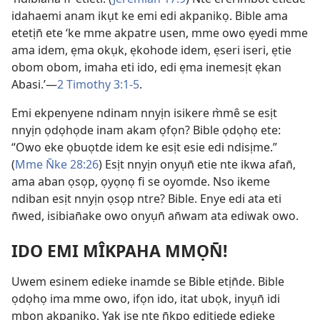
idahaemi anam ikụt ke emi edi akpanikọ. Bible ama
etetịn̄ ete ‘ke mme akpatre usen, mme owo ẹyedi mme
ama idem, ẹma okụk, ẹkohode idem, ẹseri iseri, ẹtie
obom obom, imaha eti ido, edi ẹma inemesịt ẹkan
Abasi.’—
2 Timothy 3:1-5
.
Emi ekpenyene ndinam nnyịn isikere m̀mê se esịt
nnyịn ọdọhọde inam akam ọfọn? Bible ọdọhọ ete:
“Owo eke ọbuọtde idem ke esịt esie edi ndisịme.”
(
Mme N̄ke 28:26
) Esịt nnyịn onyụn̄ etie nte ikwa afan̄,
ama aban ọsọp, ọyọnọ fi se oyomde. Nso ikeme
ndiban esịt nnyịn ọsọp ntre? Bible. Enye edi ata eti
n̄wed, isibian̄ake owo onyụn̄ an̄wam ata ediwak owo.
IDO EMI MÎKPAHA MMỌN̄!
Uwem esinem edieke inamde se Bible etịn̄de. Bible
ọdọhọ ima mme owo, ifọn ido, itat ubọk, inyụn̄ idi
mbon akpanikọ. Yak ise nte n̄kpọ editiede edieke