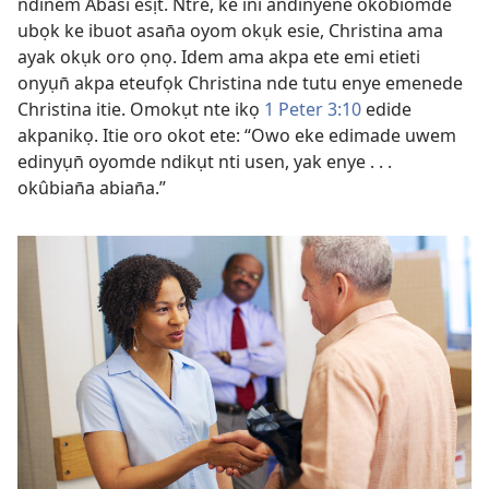
ndinem Abasi esịt. Ntre, ke ini andinyene okobiomde
ubọk ke ibuot asan̄a oyom okụk esie, Christina ama
ayak okụk oro ọnọ. Idem ama akpa ete emi etieti
onyụn̄ akpa eteufọk Christina nde tutu enye emenede
Christina itie. Omokụt nte ikọ
1 Peter 3:10
edide
akpanikọ. Itie oro okot ete: “Owo eke edimade uwem
edinyụn̄ oyomde ndikụt nti usen, yak enye . . .
okûbian̄a abian̄a.”