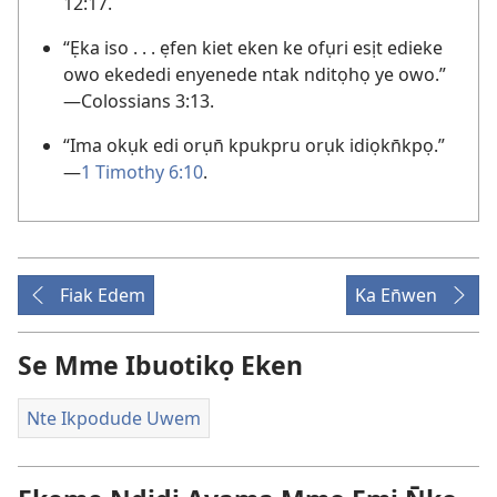
12:17.
“Ẹka iso . . . ẹfen kiet eken ke ofụri esịt edieke
owo ekededi enyenede ntak nditọhọ ye owo.”​
—Colossians 3:13.
“Ima okụk edi orụn̄ kpukpru orụk idiọkn̄kpọ.”​
—
1 Timothy 6:10
.
Fiak Edem
Ka En̄wen
Se Mme Ibuotikọ Eken
Nte Ikpodude Uwem