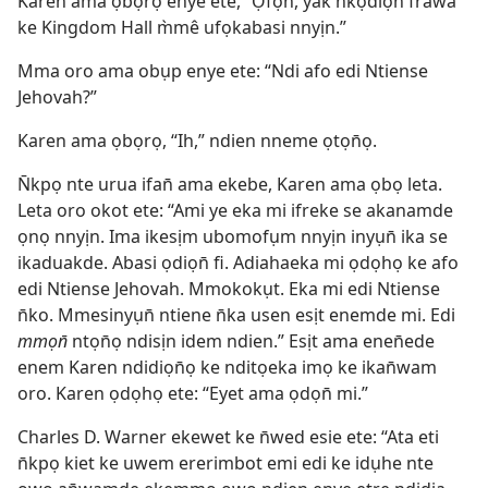
Karen ama ọbọrọ enye ete, “Ọfọn, yak n̄kọdiọn̄ frawa
ke Kingdom Hall m̀mê ufọkabasi nnyịn.”
Mma oro ama obụp enye ete: “Ndi afo edi Ntiense
Jehovah?”
Karen ama ọbọrọ, “Ih,” ndien nneme ọtọn̄ọ.
N̄kpọ nte urua ifan̄ ama ekebe, Karen ama ọbọ leta.
Leta oro okot ete: “Ami ye eka mi ifreke se akanamde
ọnọ nnyịn. Ima ikesịm ubomofụm nnyịn inyụn̄ ika se
ikaduakde. Abasi ọdiọn̄ fi. Adiahaeka mi ọdọhọ ke afo
edi Ntiense Jehovah. Mmokokụt. Eka mi edi Ntiense
n̄ko. Mmesinyụn̄ ntiene n̄ka usen esịt enemde mi. Edi
mmọn̄
ntọn̄ọ ndisịn idem ndien.” Esịt ama enen̄ede
enem Karen ndidiọn̄ọ ke nditọeka imọ ke ikan̄wam
oro. Karen ọdọhọ ete: “Eyet ama ọdọn̄ mi.”
Charles D. Warner ekewet ke n̄wed esie ete: “Ata eti
n̄kpọ kiet ke uwem ererimbot emi edi ke idụhe nte