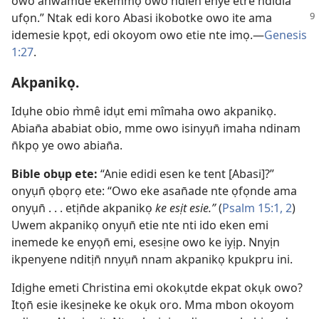
owo an̄wamde ekemmọ owo ndien enye etre ndidia
ufọn.” Ntak edi koro Abasi ikobotke owo
ite ama
idemesie kpọt, edi okoyom owo etie nte imọ.—
Genesis
1:27
.
Akpanikọ.
Idụhe obio m̀mê idụt emi mîmaha owo akpanikọ.
Abian̄a ababiat obio, mme owo isinyụn̄ imaha ndinam
n̄kpọ ye owo abian̄a.
Bible obụp ete:
“Anie edidi esen ke tent [Abasi]?”
onyụn̄ ọbọrọ ete: “Owo eke asan̄ade nte ọfọnde ama
onyụn̄ . . . etịn̄de akpanikọ
ke esịt esie.”
(
Psalm 15:1, 2
)
Uwem akpanikọ onyụn̄ etie nte nti ido eken emi
inemede ke enyọn̄ emi, esesịne owo ke iyịp. Nnyịn
ikpenyene nditịn̄ nnyụn̄ nnam akpanikọ kpukpru ini.
Idịghe emeti Christina emi okokụtde ekpat okụk owo?
Itọn̄ esie ikesịneke ke okụk oro. Mma mbon okoyom