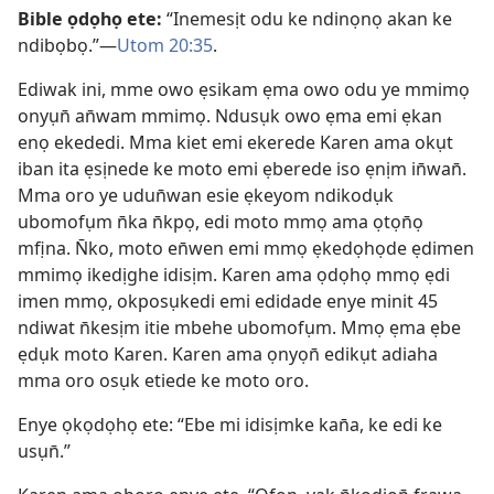
Bible ọdọhọ ete:
“Inemesịt odu ke ndinọnọ akan ke
ndibọbọ.”—
Utom 20:35
.
Ediwak ini, mme owo ẹsikam ẹma owo odu ye mmimọ
onyụn̄ an̄wam mmimọ. Ndusụk owo ẹma emi ẹkan
enọ ekededi. Mma kiet emi ekerede Karen ama okụt
iban ita ẹsịnede ke moto emi ẹberede iso ẹnịm in̄wan̄.
Mma oro ye udun̄wan esie ẹkeyom ndikodụk
ubomofụm n̄ka n̄kpọ, edi moto mmọ ama ọtọn̄ọ
mfịna. N̄ko, moto en̄wen emi mmọ ẹkedọhọde ẹdimen
mmimọ ikedịghe idisịm. Karen ama ọdọhọ mmọ ẹdi
imen mmọ, okposụkedi emi edidade enye minit 45
ndiwat n̄kesịm itie mbehe ubomofụm. Mmọ ẹma ẹbe
ẹdụk moto Karen. Karen ama ọnyọn̄ edikụt adiaha
mma oro osụk etiede ke moto oro.
Enye ọkọdọhọ ete: “Ebe mi idisịmke kan̄a, ke edi ke
usụn̄.”