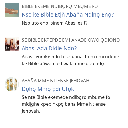
BIBLE EKEME NDIBỌRỌ MBỤME FO
Nso ke Bible Etịn̄ Aban̄a Ndinọ Enọ?
Nso utọ enọ isinem Abasi esịt?
SE BIBLE EKPEPDE EMI ANADE OWO ỌDIỌN̄Ọ
Abasi Ada Didie Ndọ?
Abasi iyomke ndọ fo asuana. Item emi odude
ke Bible an̄wam ediwak mme ọdọ ndọ.
ABAN̄A MME NTIENSE JEHOVAH
Dọhọ Mmọ Ẹdi Ufọk
Se nte Bible ekemede ndibọrọ mbụme fo,
mîdịghe kpep n̄kpọ ban̄a Mme Ntiense
Jehovah.