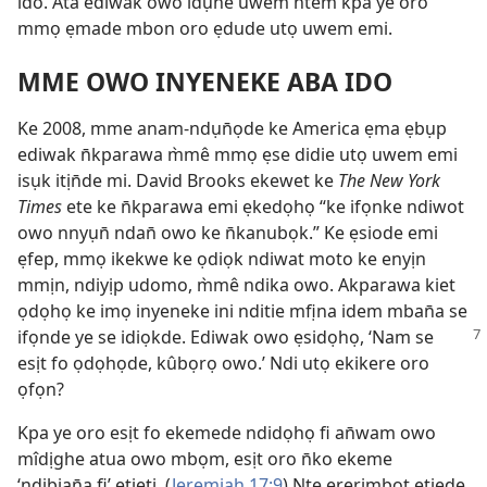
ido. Ata ediwak owo idụhe uwem ntem kpa ye oro
mmọ ẹmade mbon oro ẹdude utọ uwem emi.
MME OWO INYENEKE ABA IDO
Ke 2008, mme anam-ndụn̄ọde ke America ẹma ẹbụp
ediwak n̄kparawa m̀mê mmọ ẹse didie utọ uwem emi
isụk itịn̄de mi. David Brooks ekewet ke
The New York
Times
ete ke n̄kparawa emi ẹkedọhọ “ke ifọnke ndiwot
owo nnyụn̄ ndan̄ owo ke n̄kanubọk.” Ke ẹsiode emi
ẹfep, mmọ ikekwe ke ọdiọk ndiwat moto ke enyịn
mmịn, ndiyịp udomo, m̀mê ndika owo. Akparawa kiet
ọdọhọ ke imọ inyeneke ini nditie mfịna idem mban̄a se
ifọnde ye se idiọkde. Ediwak owo ẹsidọhọ, ‘Nam
se
esịt fo ọdọhọde, kûbọrọ owo.’ Ndi utọ ekikere oro
ọfọn?
Kpa ye oro esịt fo ekemede ndidọhọ fi an̄wam owo
mîdịghe atua owo mbọm, esịt oro n̄ko ekeme
‘ndibian̄a fi’ etieti. (
Jeremiah 17:9
) Nte ererimbot etiede