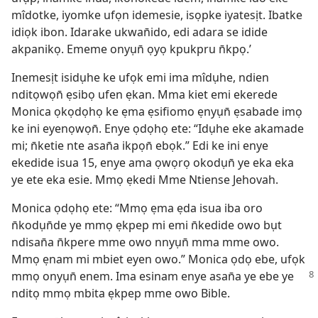
mîdotke, iyomke ufọn idemesie, isọpke iyatesịt. Ibatke
idiọk ibon. Idarake ukwan̄ido, edi adara se idide
akpanikọ. Ememe onyụn̄ ọyọ kpukpru n̄kpọ.’
Inemesịt isidụhe ke ufọk emi ima mîdụhe, ndien
nditọwọn̄ ẹsibọ ufen ẹkan. Mma kiet emi ekerede
Monica ọkọdọhọ ke ẹma ẹsifiomo ẹnyụn̄ ẹsabade imọ
ke ini eyenọwọn̄. Enye ọdọhọ ete: “Idụhe eke akamade
mi; n̄ketie nte asan̄a ikpọn̄ ebọk.” Edi ke ini enye
ekedide isua 15, enye ama ọwọrọ okodụn̄ ye eka eka
ye ete eka esie. Mmọ ẹkedi Mme Ntiense Jehovah.
Monica ọdọhọ ete: “Mmọ ẹma ẹda isua iba oro
n̄kodụn̄de ye mmọ ẹkpep mi emi n̄kedide owo bụt
ndisan̄a n̄kpere mme owo nnyụn̄ mma mme owo.
Mmọ ẹnam mi mbiet eyen owo.” Monica ọdọ ebe, ufọk
mmọ onyụn̄ enem. Ima esinam enye
asan̄a ye ebe ye
nditọ mmọ mbita ẹkpep mme owo Bible.