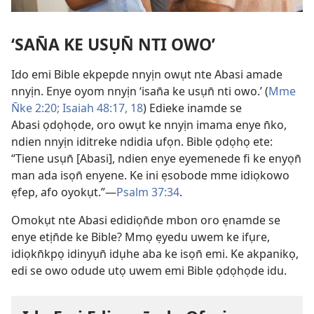
‘SAN̄A KE USỤN̄ NTI OWO’
Ido emi Bible ekpepde nnyịn owụt nte Abasi amade
nnyịn. Enye oyom nnyịn ‘isan̄a ke usụn̄ nti owo.’ (
Mme
N̄ke 2:20;
Isaiah 48:17, 18
) Edieke inamde se
Abasi ọdọhọde, oro owụt ke nnyịn imama enye n̄ko,
ndien nnyịn iditreke ndidia ufọn. Bible ọdọhọ ete:
“Tiene usụn̄ [Abasi], ndien enye eyemenede fi ke enyọn̄
man ada isọn̄ enyene. Ke ini ẹsobode mme idiọkowo
ẹfep, afo oyokụt.”—
Psalm 37:34
.
Omokụt nte Abasi edidiọn̄de mbon oro ẹnamde se
enye etịn̄de ke Bible? Mmọ ẹyedu uwem ke ifụre,
idiọkn̄kpọ idinyụn̄ idụhe aba ke isọn̄ emi. Ke akpanikọ,
edi se owo odude utọ uwem emi Bible ọdọhọde idu.