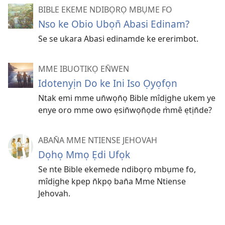
BIBLE EKEME NDIBỌRỌ MBỤME FO
Nso ke Obio Ubọn̄ Abasi Edinam?
Se se ukara Abasi edinamde ke ererimbot.
MME IBUOTIKỌ EN̄WEN
Idotenyịn Do ke Ini Iso Ọyọfọn
Ntak emi mme un̄wọn̄ọ Bible mîdịghe ukem ye
enye oro mme owo ẹsin̄wọn̄ọde m̀mê ẹtịn̄de?
ABAN̄A MME NTIENSE JEHOVAH
Dọhọ Mmọ Ẹdi Ufọk
Se nte Bible ekemede ndibọrọ mbụme fo,
mîdịghe kpep n̄kpọ ban̄a Mme Ntiense
Jehovah.