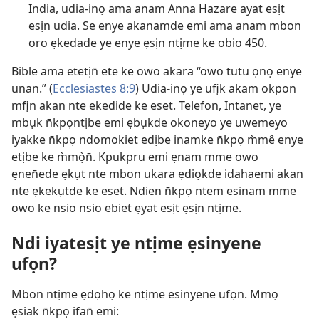
India, udia-inọ ama anam Anna Hazare ayat esịt
esịn udia. Se enye akanamde emi ama anam mbon
oro ẹkedade ye enye ẹsịn ntịme ke obio 450.
Bible ama etetịn̄ ete ke owo akara “owo tutu ọnọ enye
unan.” (
Ecclesiastes 8:9
) Udia-inọ ye ufịk akam okpon
mfịn akan nte ekedide ke eset. Telefon, Intanet, ye
mbụk n̄kpọntịbe emi ẹbụkde okoneyo ye uwemeyo
iyakke n̄kpọ ndomokiet edịbe inamke n̄kpọ m̀mê enye
etịbe ke m̀mọ̀n̄. Kpukpru emi ẹnam mme owo
ẹnen̄ede ẹkụt nte mbon ukara ẹdiọkde idahaemi akan
nte ẹkekụtde ke eset. Ndien n̄kpọ ntem esinam mme
owo ke nsio nsio ebiet ẹyat esịt ẹsịn ntịme.
Ndi iyatesịt ye ntịme ẹsinyene
ufọn?
Mbon ntịme ẹdọhọ ke ntịme esinyene ufọn. Mmọ
ẹsiak n̄kpọ ifan̄ emi: