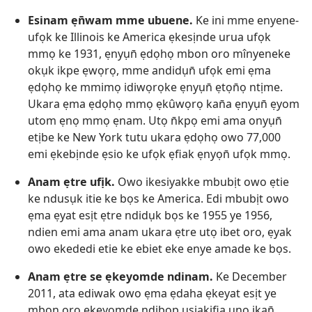
Esinam ẹn̄wam mme ubuene.
Ke ini mme enyene-
ufọk ke Illinois ke America ẹkesịnde urua ufọk
mmọ ke 1931, ẹnyụn̄ ẹdọhọ mbon oro mînyeneke
okụk ikpe ẹwọrọ, mme andidụn̄ ufọk emi ẹma
ẹdọhọ ke mmimọ idiwọrọke ẹnyụn̄ ẹtọn̄ọ ntịme.
Ukara ẹma ẹdọhọ mmọ ẹkûwọrọ kan̄a ẹnyụn̄ ẹyom
utom ẹnọ mmọ ẹnam. Utọ n̄kpọ emi ama onyụn̄
etịbe ke New York tutu ukara ẹdọhọ owo 77,000
emi ẹkebịnde ẹsio ke ufọk ẹfiak ẹnyọn̄ ufọk mmọ.
Anam ẹtre ufịk.
Owo ikesiyakke mbubịt owo ẹtie
ke ndusụk itie ke bọs ke America. Edi mbubịt owo
ẹma ẹyat esịt ẹtre ndidụk bọs ke 1955 ye 1956,
ndien emi ama anam ukara ẹtre utọ ibet oro, ẹyak
owo ekededi etie ke ebiet eke enye amade ke bọs.
Anam ẹtre se ẹkeyomde ndinam.
Ke December
2011, ata ediwak owo ẹma ẹdaha ẹkeyat esịt ye
mbon oro ẹkeyomde ndibọp usiakifia unọ ikan̄