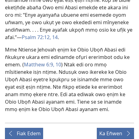
esinamde mme owo ẹyat esịt ẹsịn ntịme. Kop se Bible
eketịn̄de aban̄a Owo emi Abasi emekde ete akara ini
oro mi: “Enye ayanyan̄a ubuene emi esemede oyom
un̄wam, ye owo ukụt ye owo ekededi emi mînyeneke
andin̄wam. . . . Enye ayafak ukpọn̄ mmọ osio ke ufịk ye
afai.”—
Psalm 72:12,
14
.
Mme Ntiense Jehovah ẹnịm ke Obio Ubọn̄ Abasi edi
n̄kukụre ukara emi edinamde ofụri ererimbot odu ke
emem. (
Matthew 6:9, 10
) Ntak edi oro mmọ
mîsitieneke isịn ntịme. Ndusụk owo ikereke ke Obio
Ubọn̄ Abasi eyetre kpukpru se isinamde mme owo
ẹyat esịt ẹsịn ntịme. Nte n̄kpọ etiede ke ererimbot
anam mmọ ẹkere ntre. Edi ata ediwak owo ẹnịm ke
Obio Ubọn̄ Abasi ayanam emi. Tiene se se inamde
mmọ ẹnịm ke Obio Ubọn̄ Abasi ayanam emi.
Fiak Edem
Ka En̄wen