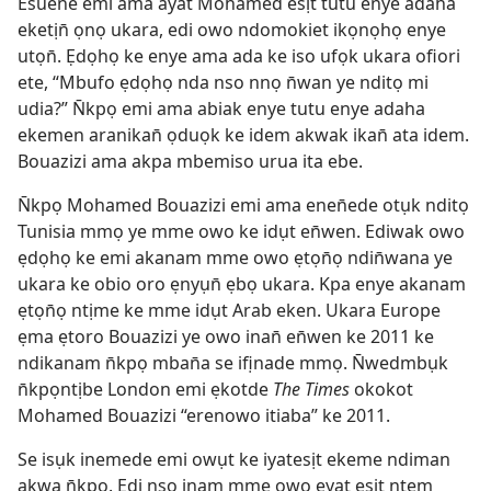
Esuene emi ama ayat Mohamed esịt tutu enye adaha
eketịn̄ ọnọ ukara, edi owo ndomokiet ikọnọhọ enye
utọn̄. Ẹdọhọ ke enye ama ada ke iso ufọk ukara ofiori
ete, “Mbufo ẹdọhọ nda nso nnọ n̄wan ye nditọ mi
udia?” N̄kpọ emi ama abiak enye tutu enye adaha
ekemen aranikan̄ ọduọk ke idem akwak ikan̄ ata idem.
Bouazizi ama akpa mbemiso urua ita ebe.
N̄kpọ Mohamed Bouazizi emi ama enen̄ede otụk nditọ
Tunisia mmọ ye mme owo ke idụt en̄wen. Ediwak owo
ẹdọhọ ke emi akanam mme owo ẹtọn̄ọ ndin̄wana ye
ukara ke obio oro ẹnyụn̄ ẹbọ ukara. Kpa enye akanam
ẹtọn̄ọ ntịme ke mme idụt Arab eken. Ukara Europe
ẹma ẹtoro Bouazizi ye owo inan̄ en̄wen ke 2011 ke
ndikanam n̄kpọ mban̄a se ifịnade mmọ. N̄wedmbụk
n̄kpọntịbe London emi ẹkotde
The Times
okokot
Mohamed Bouazizi “erenowo itiaba” ke 2011.
Se isụk inemede emi owụt ke iyatesịt ekeme ndiman
akwa n̄kpọ. Edi nso inam mme owo ẹyat esịt ntem