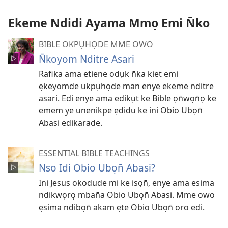
Ekeme Ndidi Ayama Mmọ Emi N̄ko
BIBLE OKPỤHỌDE MME OWO
N̄koyom Nditre Asari
Rafika ama etiene odụk n̄ka kiet emi
ẹkeyomde ukpụhọde man enye ekeme nditre
asari. Edi enye ama edikụt ke Bible ọn̄wọn̄ọ ke
emem ye unenikpe ẹdidu ke ini Obio Ubọn̄
Abasi edikarade.
ESSENTIAL BIBLE TEACHINGS
Nso Idi Obio Ubọn̄ Abasi?
Ini Jesus okodude mi ke isọn̄, enye ama esima
ndikwọrọ mban̄a Obio Ubọn̄ Abasi. Mme owo
ẹsima ndibọn̄ akam ẹte Obio Ubọn̄ oro edi.