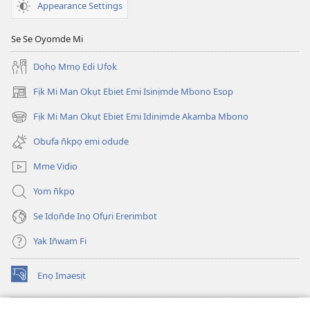
Appearance Settings
Se Se Oyomde Mi
Dọhọ Mmọ Ẹdi Ufọk
Fịk Mi Man Okụt Ebiet Emi Isinịmde Mbono Esop
(opens
new
Fịk Mi Man Okụt Ebiet Emi Idinịmde Akamba Mbono
(opens
window)
new
Obufa n̄kpọ emi odude
window)
Mme Vidio
Yom n̄kpọ
Se Idọn̄de Inọ Ofụri Ererimbot
Yak In̄wam Fi
Enọ Imaesịt
(opens
new
window)