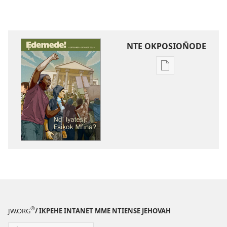
NTE OKPOSION̄ODE
Nte
akpamade
ndision̄o
mme
n̄wed
ẸDEMEDE!
Ndi
Iyatesịt
Esikọk
Mfịna?
®
JW.ORG
/ IKPEHE INTANET MME NTIENSE JEHOVAH