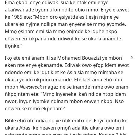
Ẹma ẹkọbi enye ediwak isua ke ntak emi enye
akan̄wanade oyom ufọn nditọ obio mmọ. Enye ekewet
ke 1985 ete: “Mbon oro ẹsiyatde esịt ẹsịn ntịme ye
ukara ẹsinyịme ndikpa man ẹnyene se mmọ ẹyomde.
Mmọ ẹsinam emi sia mmọ ẹnịmde ke idụhe n̄kpọ
en̄wen emi ikpanamde ndiwụt ke se ukara anamde
ifọnke.”
Ikọ ete emi anam iti se Mohamed Bouazizi ye mbon
eken nte enye ẹkenamde. Ediwak owo ẹfọp idem ẹwot
ndondo emi ke idụt kiet ke Asia sia mmọ mîmaha se
ukara ye ido ukpono ẹnamde. Ete kiet ama etịn̄ ọnọ
mbon
Newsweek
magazine se inamde mme owo ẹnam
n̄kpọ ntem ete: “Mmọ inyeneke ikan̄ ndida ntop idem
n̄wot, inyụn̄ iyomke ndinam mbon en̄wen n̄kpọ. Nso
en̄wen ke mmọ ẹkpenam?”
Bible etịn̄ nte udia-inọ ye ufịk ẹditrede. Enye ọdọhọ ke
ukara Abasi ke heaven ọmọn̄ ada itie ukara owo emi