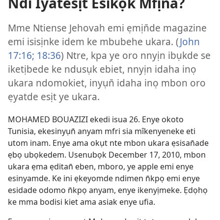
Ndi Iyatesịt Esikọk Mfịna?
Mme Ntiense Jehovah emi ẹmịn̄de magazine
emi isisịnke idem ke mbubehe ukara. (
John
17:16;
18:36
) Ntre, kpa ye oro nnyịn ibụkde se
iketịbede ke ndusụk ebiet, nnyịn idaha inọ
ukara ndomokiet, inyụn̄ idaha inọ mbon oro
ẹyatde esịt ye ukara.
MOHAMED BOUAZIZI ekedi isua 26. Enye okoto
Tunisia, ekesinyụn̄ anyam mfri sia mîkenyeneke eti
utom inam. Enye ama okụt nte mbon ukara ẹsisan̄ade
ẹbọ ubọkedem. Usenubọk December 17, 2010, mbon
ukara ẹma ẹditan̄ eben, mboro, ye apple emi enye
esinyamde. Ke ini ẹkeyomde ndimen n̄kpọ emi enye
esidade odomo n̄kpọ anyam, enye ikenyịmeke. Ẹdọhọ
ke mma bodisi kiet ama asiak enye ufia.