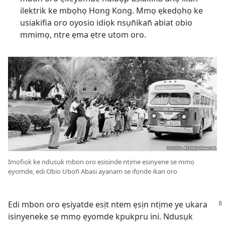
ilektrik ke mbọhọ Hong Kong. Mmọ ẹkedọhọ ke
usiakifia oro oyosio idiọk nsụn̄ikan̄ abiat obio
mmimọ, ntre ẹma ẹtre utom oro.
Imọfiọk ke ndusụk mbon oro ẹsisịnde ntịme ẹsinyene se mmọ
ẹyomde, edi Obio Ubọn̄ Abasi ayanam se ifọnde ikan oro
Edi mbon oro ẹsiyatde esịt ntem ẹsịn ntịme ye ukara
isinyeneke se mmọ ẹyomde kpukpru ini. Ndusụk