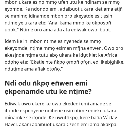
mbon ukara ẹsinọ mmọ ufen utu ke ndinam se mmọ
ẹyomde. Ke ndondo emi, adaibuot ukara kiet ama etịn̄
se mmimọ idinamde mbon oro ẹkeyatde esịt ẹsịn
ntịme ye ukara ete: “Ana ikama mmọ ke ọkpọsọn̄
ubọk.” Ntịme oro ama ada ata ediwak owo ibuot.
Idem ke ini mbon ntịme ẹsinyenede se mmọ
ẹkeyomde, ntịme mmọ esiman mfịna en̄wen. Owo oro
ekesịnde ntịme tutu ẹbọ ukara ke idụt kiet ke Africa
ọdọhọ ete: “Eketie nte n̄kpọ ọmọn̄ ọfọn, edi ikebịghike,
ndutịme ama afiak ọtọn̄ọ.”
Ndi odu n̄kpọ en̄wen emi
ẹkpenamde utu ke ntịme?
Ediwak owo ẹkere ke owo ekededi emi amade se
ifọnde ekpenyene nditiene nsịn ntịme edieke ukara
mînamke se ifọnde. Ke uwụtn̄kpọ, kere ban̄a Václav
Havel, akani adaibuot ukara Czech emi ama akakpa.