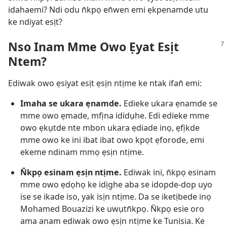
idahaemi? Ndi odu n̄kpọ en̄wen emi ẹkpenamde utu
ke ndiyat esịt?
Nso Inam Mme Owo Ẹyat Esịt
Ntem?
Ediwak owo ẹsiyat esịt ẹsịn ntịme ke ntak ifan̄ emi:
Imaha se ukara ẹnamde.
Edieke ukara ẹnamde se
mme owo ẹmade, mfịna ididụhe. Edi edieke mme
owo ẹkụtde nte mbon ukara ẹdiade inọ, ẹfịkde
mme owo ke ini ibat ibat owo kpọt ẹforode, emi
ekeme ndinam mmọ ẹsịn ntịme.
N̄kpọ esinam ẹsịn ntịme.
Ediwak ini, n̄kpọ esinam
mme owo ẹdọhọ ke idịghe aba se idopde-dop uyo
ise se ikade iso, yak isịn ntịme. Da se iketịbede inọ
Mohamed Bouazizi ke uwụtn̄kpọ. N̄kpọ esie oro
ama anam ediwak owo ẹsịn ntịme ke Tunisia. Ke