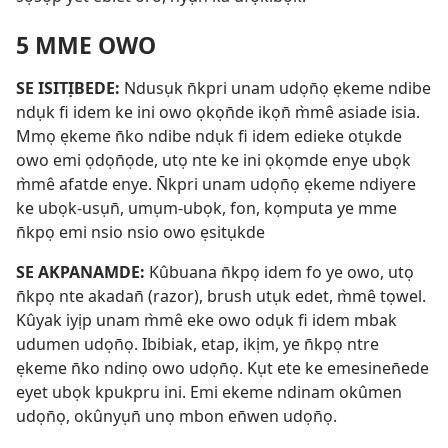
5 MME OWO
SE ISITỊBEDE:
Ndusụk n̄kpri unam udọn̄ọ ẹkeme ndibe
ndụk fi idem ke ini owo ọkọn̄de ikọn̄ m̀mê asiade isia.
Mmọ ẹkeme n̄ko ndibe ndụk fi idem edieke otụkde
owo emi ọdọn̄ọde, utọ nte ke ini ọkọmde enye ubọk
m̀mê afatde enye. N̄kpri unam udọn̄ọ ẹkeme ndiyere
ke ubọk-usụn̄, umụm-ubọk, fon, kọmputa ye mme
n̄kpọ emi nsio nsio owo ẹsitụkde
SE AKPANAMDE:
Kûbuana n̄kpọ idem fo ye owo, utọ
n̄kpọ nte akadan̄ (razor), brush utụk edet, m̀mê tọwel.
Kûyak iyịp unam m̀mê eke owo odụk fi idem mbak
udumen udọn̄ọ. Ibibiak, etap, ikịm, ye n̄kpọ ntre
ẹkeme n̄ko ndinọ owo udọn̄ọ. Kụt ete ke emesinen̄ede
eyet ubọk kpukpru ini. Emi ekeme ndinam okûmen
udọn̄ọ, okûnyụn̄ unọ mbon en̄wen udọn̄ọ.