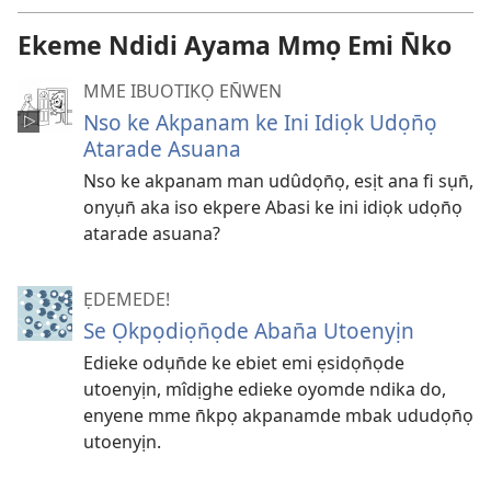
Ekeme Ndidi Ayama Mmọ Emi N̄ko
MME IBUOTIKỌ EN̄WEN
Nso ke Akpanam ke Ini Idiọk Udọn̄ọ
Atarade Asuana
Nso ke akpanam man udûdọn̄ọ, esịt ana fi sụn̄,
onyụn̄ aka iso ekpere Abasi ke ini idiọk udọn̄ọ
atarade asuana?
ẸDEMEDE!
Se Ọkpọdiọn̄ọde Aban̄a Utoenyịn
Edieke odụn̄de ke ebiet emi ẹsidọn̄ọde
utoenyịn, mîdịghe edieke oyomde ndika do,
enyene mme n̄kpọ akpanamde mbak ududọn̄ọ
utoenyịn.