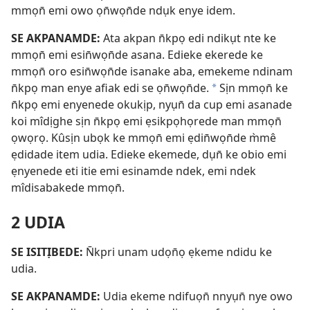
mmọn̄ emi owo ọn̄wọn̄de ndụk enye idem.
SE AKPANAMDE:
Ata akpan n̄kpọ edi ndikụt nte ke
mmọn̄ emi esin̄wọn̄de asana. Edieke ekerede ke
mmọn̄ oro esin̄wọn̄de isanake aba, emekeme ndinam
n̄kpọ man enye afiak edi se ọn̄wọn̄de.
Sịn mmọn̄ ke
*
n̄kpọ emi enyenede okukịp, nyụn̄ da cup emi asanade
koi mîdịghe sịn n̄kpọ emi ẹsikpọhọrede man mmọn̄
ọwọrọ. Kûsịn ubọk ke mmọn̄ emi ẹdin̄wọn̄de m̀mê
ẹdidade item udia. Edieke ekemede, dụn̄ ke obio emi
ẹnyenede eti itie emi esinamde ndek, emi ndek
mîdisabakede mmọn̄.
2 UDIA
SE ISITỊBEDE:
N̄kpri unam udọn̄ọ ẹkeme ndidu ke
udia.
SE AKPANAMDE:
Udia ekeme ndifuọn̄ nnyụn̄ nye owo