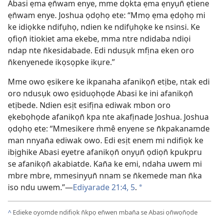
Abasi ẹma ẹn̄wam enye, mme dọkta ẹma ẹnyụn̄ ẹtiene
ẹn̄wam enye. Joshua ọdọhọ ete: “Mmọ ẹma ẹdọhọ mi
ke idiọkke ndifụhọ, ndien ke ndifụhọke ke nsinsi. Ke
ọfiọn̄ itiokiet ama ekebe, mma ntre ndidaba ndiọi
ndap nte n̄kesidabade. Edi ndusụk mfịna eken oro
n̄kenyenede ikọsọpke ikụre.”
Mme owo ẹsikere ke ikpanaha afanikọn̄ etịbe, ntak edi
oro ndusụk owo ẹsiduọhọde Abasi ke ini afanikọn̄
etịbede. Ndien esịt esifịna ediwak mbon oro
ẹkebọhọde afanikọn̄ kpa nte akafịnade Joshua. Joshua
ọdọhọ ete: “Mmesikere m̀mê enyene se n̄kpakanamde
man nnyan̄a ediwak owo. Edi esịt enem mi ndifiọk ke
ibịghike Abasi eyetre afanikọn̄ onyụn̄ ọdiọn̄ kpukpru
se afanikọn̄ akabiatde. Kan̄a ke emi, ndaha uwem mi
mbre mbre, mmesinyụn̄ nnam se n̄kemede man n̄ka
iso ndu uwem.”​—
Ediyarade 21:​4, 5
.
*
^
Edieke oyomde ndifiọk n̄kpọ en̄wen mban̄a se Abasi ọn̄wọn̄ọde