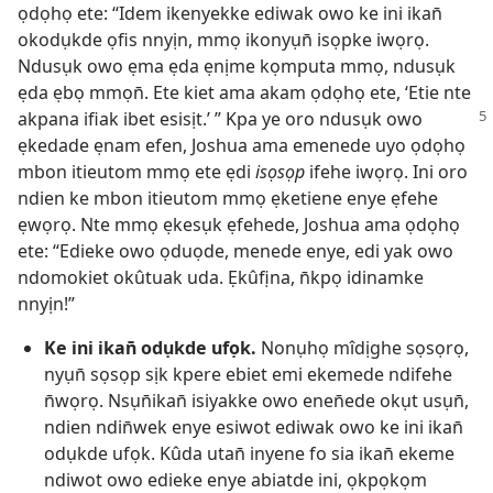
ọdọhọ ete: “Idem ikenyekke ediwak owo ke ini ikan̄
okodụkde ọfis nnyịn, mmọ ikonyụn̄ isọpke iwọrọ.
Ndusụk owo ẹma ẹda ẹnịme kọmputa mmọ, ndusụk
ẹda ẹbọ mmọn̄. Ete kiet ama akam ọdọhọ ete, ‘Etie nte
akpana ifiak ibet esisịt.’ ” Kpa ye oro
ndusụk owo
ẹkedade ẹnam efen, Joshua ama emenede uyo ọdọhọ
mbon itieutom mmọ ete ẹdi
isọsọp
ifehe iwọrọ. Ini oro
ndien ke mbon itieutom mmọ ẹketiene enye ẹfehe
ẹwọrọ. Nte mmọ ẹkesụk ẹfehede, Joshua ama ọdọhọ
ete: “Edieke owo ọduọde, menede enye, edi yak owo
ndomokiet okûtuak uda. Ẹkûfịna, n̄kpọ idinamke
nnyịn!”
Ke ini ikan̄ odụkde ufọk.
Nonụhọ mîdịghe sọsọrọ,
nyụn̄ sọsọp sịk kpere ebiet emi ekemede ndifehe
n̄wọrọ. Nsụn̄ikan̄ isiyakke owo enen̄ede okụt usụn̄,
ndien ndin̄wek enye esiwot ediwak owo ke ini ikan̄
odụkde ufọk. Kûda utan̄ inyene fo sia ikan̄ ekeme
ndiwot owo edieke enye abiatde ini, ọkpọkọm