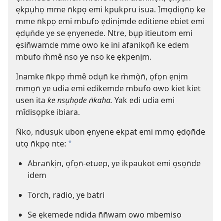
ẹkpụhọ mme n̄kpọ emi kpukpru isua. Imọdiọn̄ọ ke
mme n̄kpọ emi mbufo ẹdinịmde editiene ebiet emi
ẹdụn̄de ye se ẹnyenede. Ntre, bụp itieutom emi
ẹsin̄wamde mme owo ke ini afanikọn̄ ke edem
mbufo m̀mê nso ye nso ke ẹkpenịm.
Inamke n̄kpọ m̀mê odụn̄ ke m̀mọ̀n̄, ọfọn ẹnịm
mmọn̄ ye udia emi edikemde mbufo owo kiet kiet
usen ita
ke nsụhọde n̄kaha.
Yak edi udia emi
mîdisọpke ibiara.
N̄ko, ndusụk ubon ẹnyene ekpat emi mmọ ẹdọn̄de
utọ n̄kpọ nte:
*
Abran̄kịn, ọfọn̄-etuep, ye ikpaukot emi ọsọn̄de
idem
Torch, radio, ye batri
Se ẹkemede ndida n̄n̄wam owo mbemiso