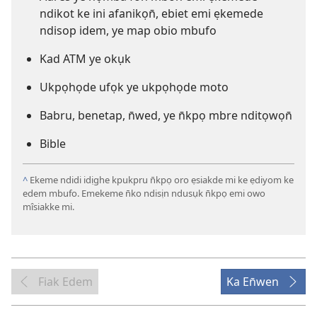
ndikot ke ini afanikọn̄, ebiet emi ẹkemede
ndisop idem, ye map obio mbufo
Kad ATM ye okụk
Ukpọhọde ufọk ye ukpọhọde moto
Babru, benetap, n̄wed, ye n̄kpọ mbre nditọwọn̄
Bible
^
Ekeme ndidi idịghe kpukpru n̄kpọ oro ẹsiakde mi ke ẹdiyom ke
edem mbufo. Emekeme n̄ko ndisịn ndusụk n̄kpọ emi owo
mîsiakke mi.
Fiak Edem
Ka En̄wen