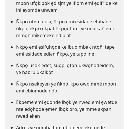
mbon ufọkibọk ẹdisịm ye ifiom emi ẹdifride ke
ini ẹyomde un̄wam
N̄kpọ utem udia, n̄kpọ emi ẹsidade ẹfahade
n̄kpọ, ekpri ekpat n̄kpọutom, ye udaikan̄ emi
mmọn̄ mîkemeke ndibiat
N̄kpọ emi ẹsifụhọde ke ibuo mbak ntọn̄, tape
emi ẹsidade ẹdian n̄kpọ, ye tapoline
N̄kpọ-usọk-edet, suọp, ọfọn̄-ukwọhọdeidem,
ye babru ukaikọt
N̄kpọ nsekeyen ye n̄kpọ ikpọ owo m̀mê mbon
emi ẹbiomode ndo
Ekpeme emi ẹdọn̄de ibọk ye n̄wed emi ẹwetde
nte ẹdọhọde ẹmen ibọk oro, ye mme akpan
n̄wed eken
Adres ye nọmba fon mbon emi ẹkemede