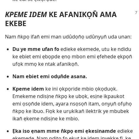
KPEME IDEM
KE AFANIKỌN̄ AMA
EKEBE
Nam n̄kpọ ifan̄ emi man udûdọn̄ọ udûnyụn̄ uda unan:
Du ye mme ufan fo
edieke ekemede, utu ke ndidu
ke ebiet emi ẹbọpde ẹnọ mbon emi ẹfehede ẹkpọn̄
ufọk mmọ ke ntak afanikọn̄.
Nam ebiet emi odụn̄de asana.
Kpeme idem
ke ini ọkpọride mbio ọkọduọk.
Emekeme ndisịne n̄kpọ ke ubọk, esịne ikpaukot
emi ọsọn̄de idem, ayara nsọsọn̄ itam, onyụn̄ ofụhọ
n̄kpọ ke ibuo. Fiọk ke urụkikan̄ ilektrik ye mbubek
ikan̄ ẹkeme ndisịne ke mbio.
Ẹka iso ẹnam mme n̄kpọ emi ẹkesinamde
edieke
ẹkemede. Nam nditọ fo ẹkụt ke idem inyekke fi, ke