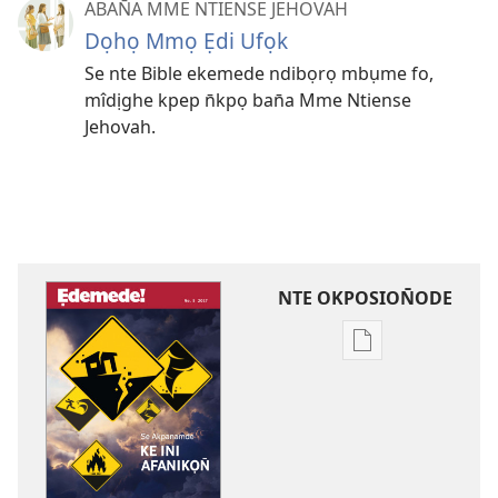
ABAN̄A MME NTIENSE JEHOVAH
Dọhọ Mmọ Ẹdi Ufọk
Se nte Bible ekemede ndibọrọ mbụme fo,
mîdịghe kpep n̄kpọ ban̄a Mme Ntiense
Jehovah.
NTE OKPOSION̄ODE
Nte
akpamade
ndision̄o
mme
n̄wed
ẸDEMEDE!