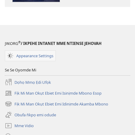
Se
Akpanamde
ke
Ini
Afanikọn̄
®
JW.ORG
/ IKPEHE INTANET MME NTIENSE JEHOVAH
Appearance Settings
Se Se Oyomde Mi
Dọhọ Mmọ Ẹdi Ufọk
Fịk Mi Man Okụt Ebiet Emi Isinịmde Mbono Esop
(opens
new
Fịk Mi Man Okụt Ebiet Emi Idinịmde Akamba Mbono
(opens
window)
new
Obufa n̄kpọ emi odude
window)
Mme Vidio