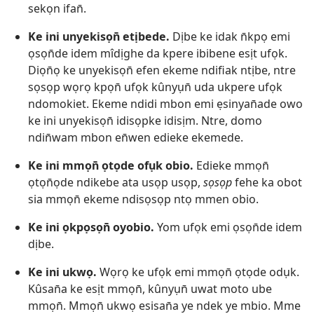
sekọn ifan̄.
Ke ini unyekisọn̄ etịbede.
Dịbe ke idak n̄kpọ emi
ọsọn̄de idem mîdịghe da kpere ibibene esịt ufọk.
Diọn̄ọ ke unyekisọn̄ efen ekeme ndifiak ntịbe, ntre
sọsọp wọrọ kpọn̄ ufọk kûnyụn̄ uda ukpere ufọk
ndomokiet. Ekeme ndidi mbon emi ẹsinyan̄ade owo
ke ini unyekisọn̄ idisọpke idisịm. Ntre, domo
ndin̄wam mbon en̄wen edieke ekemede.
Ke ini mmọn̄ ọtọde ofụk obio.
Edieke mmọn̄
ọtọn̄ọde ndikebe ata usọp usọp,
sọsọp
fehe ka obot
sia mmọn̄ ekeme ndisọsọp ntọ mmen obio.
Ke ini ọkpọsọn̄ oyobio.
Yom ufọk emi ọsọn̄de idem
dịbe.
Ke ini ukwọ.
Wọrọ ke ufọk emi mmọn̄ ọtọde odụk.
Kûsan̄a ke esịt mmọn̄, kûnyụn̄ uwat moto ube
mmọn̄. Mmọn̄ ukwọ esisan̄a ye ndek ye mbio. Mme