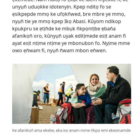
unyụn̄ uduọkke idotenyịn. Kpep nditọ fo se
ẹsikpepde mmọ ke ufọkn̄wed, bre mbre ye mmọ,
nyụn̄ tie ye mmọ kpep Ikọ Abasi. Kûyom ndikop
kpukpru se ẹtịn̄de ke mbụk n̄kpọntịbe ẹban̄a
afanikọn̄ oro, kûnyụn̄ uyak editịmede esịt anam fi
ayat esịt ntịme ntịme ye mbonubon fo. Nyịme mme
owo ẹn̄wam fi, nyụn̄ n̄wam mbon en̄wen.
Ke afanikọn̄ ama ekebe, ẹka iso ẹnam mme n̄kpọ emi ẹkesinamde