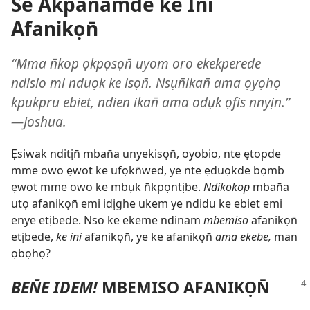
Se Akpanamde ke Ini
Afanikọn̄
“Mma n̄kop ọkpọsọn̄ uyom oro ekekperede
ndisio mi nduọk ke isọn̄. Nsụn̄ikan̄ ama ọyọhọ
kpukpru ebiet, ndien ikan̄ ama odụk ọfis nnyịn.”​
—Joshua.
Ẹsiwak nditịn̄ mban̄a unyekisọn̄, oyobio, nte ẹtopde
mme owo ẹwot ke ufọkn̄wed, ye nte ẹduọkde bọmb
ẹwot mme owo ke mbụk n̄kpọntịbe.
Ndikokop
mban̄a
utọ afanikọn̄ emi idịghe ukem ye ndidu ke ebiet emi
enye etịbede. Nso ke ekeme ndinam
mbemiso
afanikọn̄
etịbede,
ke ini
afanikọn̄, ye ke afanikọn̄
ama ekebe,
man
ọbọhọ?
BEN̄E IDEM!
MBEMISO AFANIKỌN̄