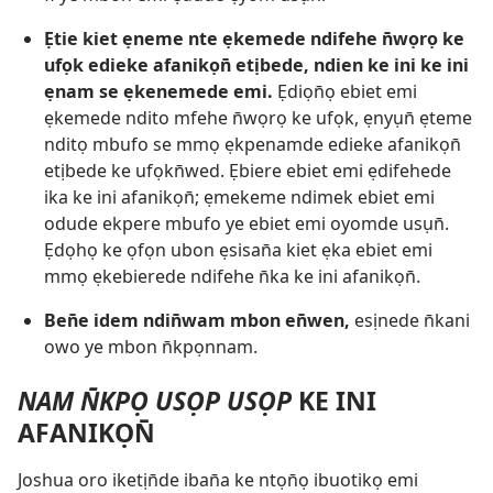
Ẹtie kiet ẹneme nte ẹkemede ndifehe n̄wọrọ ke
ufọk edieke afanikọn̄ etịbede, ndien ke ini ke ini
ẹnam se ẹkenemede emi.
Ẹdiọn̄ọ ebiet emi
ẹkemede ndito mfehe n̄wọrọ ke ufọk, ẹnyụn̄ ẹteme
nditọ mbufo se mmọ ẹkpenamde edieke afanikọn̄
etịbede ke ufọkn̄wed. Ẹbiere ebiet emi ẹdifehede
ika ke ini afanikọn̄; ẹmekeme ndimek ebiet emi
odude ekpere mbufo ye ebiet emi oyomde usụn̄.
Ẹdọhọ ke ọfọn ubon ẹsisan̄a kiet ẹka ebiet emi
mmọ ẹkebierede ndifehe n̄ka ke ini afanikọn̄.
Ben̄e idem ndin̄wam mbon en̄wen,
esịnede n̄kani
owo ye mbon n̄kpọnnam.
NAM N̄KPỌ USỌP USỌP
KE INI
AFANIKỌN̄
Joshua oro iketịn̄de iban̄a ke ntọn̄ọ ibuotikọ emi