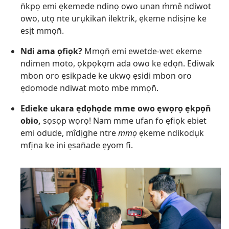
n̄kpọ emi ẹkemede ndinọ owo unan m̀mê ndiwot
owo, utọ nte urụkikan̄ ilektrik, ẹkeme ndisịne ke
esịt mmọn̄.
Ndi ama ọfiọk?
Mmọn̄ emi ewetde-wet ekeme
ndimen moto, ọkpọkọm ada owo ke edọn̄. Ediwak
mbon oro ẹsikpade ke ukwọ ẹsidi mbon oro
ẹdomode ndiwat moto mbe mmọn̄.
Edieke ukara ẹdọhọde mme owo ẹwọrọ ẹkpọn̄
obio,
sọsọp wọrọ! Nam mme ufan fo ẹfiọk ebiet
emi odude, mîdịghe ntre
mmọ
ẹkeme ndikodụk
mfịna ke ini ẹsan̄ade ẹyom fi.