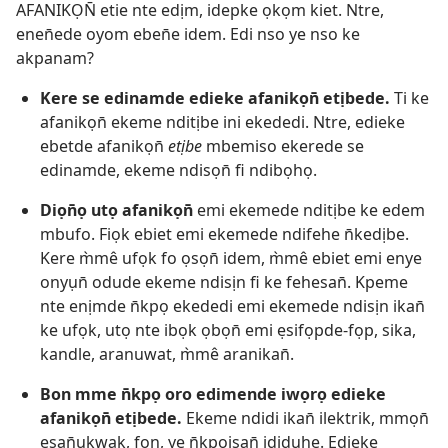
AFANIKỌN̄ etie nte edịm, idepke ọkọm kiet. Ntre,
enen̄ede oyom eben̄e idem. Edi nso ye nso ke
akpanam?
Kere se edinamde edieke afanikọn̄ etịbede.
Ti ke
afanikọn̄ ekeme nditịbe ini ekededi. Ntre, edieke
ebetde afanikọn̄
etịbe
mbemiso ekerede se
edinamde, ekeme ndisọn̄ fi ndibọhọ.
Diọn̄ọ utọ afanikọn̄
emi ekemede nditịbe ke edem
mbufo. Fiọk ebiet emi ekemede ndifehe n̄kedịbe.
Kere m̀mê ufọk fo ọsọn̄ idem, m̀mê ebiet emi enye
onyụn̄ odude ekeme ndisịn fi ke fehesan̄. Kpeme
nte enịmde n̄kpọ ekededi emi ekemede ndisịn ikan̄
ke ufọk, utọ nte ibọk ọbọn̄ emi ẹsifọpde-fọp, sika,
kandle, aranuwat, m̀mê aranikan̄.
Bon mme n̄kpọ oro edimende iwọrọ edieke
afanikọn̄ etịbede.
Ekeme ndidi ikan̄ ilektrik, mmọn̄
esan̄ukwak, fon, ye n̄kpọisan̄ ididụhe. Edieke