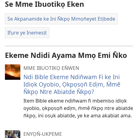
Se Mme Ibuotikọ Eken
Se Akpanamde ke Ini N̄kpọ Mmọn̄eyet Etịbede
Ifụre ye Inemesịt
Ekeme Ndidi Ayama Mmọ Emi N̄ko
MME IBUOTIKỌ EN̄WEN
Ndi Bible Ekeme Ndin̄wam Fi ke Ini
Idiọk Oyobio, Ọkpọsọn̄ Edịm, M̀mê
N̄kpọ Ntre Abiatde N̄kpọ?
Item Bible ekeme ndin̄wam fi mbemiso idiọk
oyobio, ọkpọsọn̄ edịm, m̀mê n̄kpọ ntre abiatde
n̄kpọ, ini osụk abiatde, ye ke ama akabiat ama.
ENYỌN̄-UKPEME