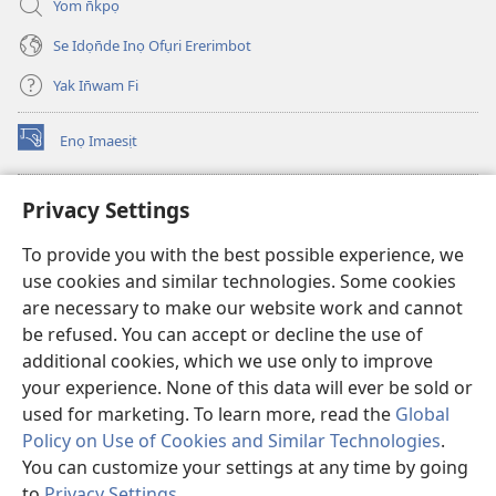
Yom n̄kpọ
Se Idọn̄de Inọ Ofụri Ererimbot
Yak In̄wam Fi
Enọ Imaesịt
(opens
new
window)
Watchtower LIBRARY EKE INTANET
Privacy Settings
(opens
new
®
JW Hub
To provide you with the best possible experience, we
window)
(opens
use cookies and similar technologies. Some cookies
new
JW Library
window)
are necessary to make our website work and cannot
be refused. You can accept or decline the use of
Watchtower Library
additional cookies, which we use only to improve
your experience. None of this data will ever be sold or
used for marketing. To learn more, read the
Global
Policy on Use of Cookies and Similar Technologies
.
You can customize your settings at any time by going
Copyright
© 2026 Watch Tower Bible and Tract Society of Pennsylvania.
NTE ẸKPEDADE IKPEHE INTANET EMI ẸNAM N̄KPỌ
|
EDIOMI
|
to
Privacy Settings
.