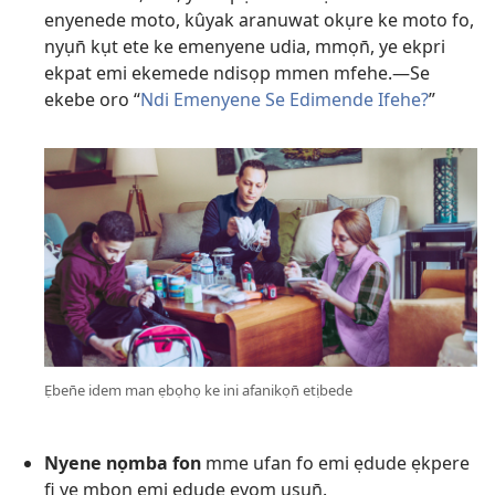
enyenede moto, kûyak aranuwat okụre ke moto fo,
nyụn̄ kụt ete ke emenyene udia, mmọn̄, ye ekpri
ekpat emi ekemede ndisọp mmen mfehe.​—Se
ekebe oro “
Ndi Emenyene Se Edimende Ifehe?
”
Ẹben̄e idem man ẹbọhọ ke ini afanikọn̄ etịbede
Nyene nọmba fon
mme ufan fo emi ẹdude ẹkpere
fi ye mbon emi ẹdude ẹyom usụn̄.