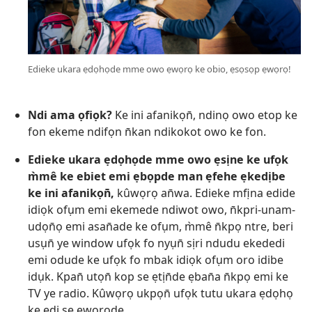
Edieke ukara ẹdọhọde mme owo ẹwọrọ ke obio, ẹsọsọp ẹwọrọ!
Ndi ama ọfiọk?
Ke ini afanikọn̄, ndinọ owo etop ke
fon ekeme ndifọn n̄kan ndikokot owo ke fon.
Edieke ukara ẹdọhọde mme owo ẹsịne ke ufọk
m̀mê ke ebiet emi ẹbọpde man ẹfehe ẹkedịbe
ke ini afanikọn̄,
kûwọrọ an̄wa. Edieke mfịna edide
idiọk ofụm emi ekemede ndiwot owo, n̄kpri-unam-
udọn̄ọ emi asan̄ade ke ofụm, m̀mê n̄kpọ ntre, beri
usụn̄ ye window ufọk fo nyụn̄ sịri ndudu ekededi
emi odude ke ufọk fo mbak idiọk ofụm oro idibe
idụk. Kpan̄ utọn̄ kop se ẹtịn̄de ẹban̄a n̄kpọ emi ke
TV ye radio. Kûwọrọ ukpọn̄ ufọk tutu ukara ẹdọhọ
ke edi se ẹwọrọde.