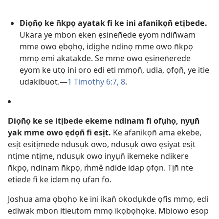
Diọn̄ọ ke n̄kpọ ayatak fi ke ini afanikọn̄ etịbede.
Ukara ye mbon eken ẹsinen̄ede ẹyom ndin̄wam
mme owo ẹbọhọ, idịghe ndinọ mme owo n̄kpọ
mmọ emi akatakde. Se mme owo ẹsinen̄erede
ẹyom ke utọ ini oro edi eti mmọn̄, udia, ọfọn̄, ye itie
udakibuot.​—
1 Timothy 6:​7, 8
.
Diọn̄ọ ke se itịbede ekeme ndinam fi ofụhọ, nyụn̄
yak mme owo ẹdọn̄ fi esịt.
Ke afanikọn̄ ama ekebe,
esịt esitịmede ndusụk owo, ndusụk owo ẹsiyat esịt
ntịme ntịme, ndusụk owo inyụn̄ ikemeke ndikere
n̄kpọ, ndinam n̄kpọ, m̀mê ndide idap ọfọn. Tịn̄ nte
etiede fi ke idem nọ ufan fo.
Joshua ama ọbọhọ ke ini ikan̄ okodụkde ọfis mmọ, edi
ediwak mbon itieutom mmọ ikọbọhọke. Mbiowo esop