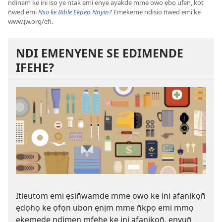
ndinam ke ini iso ye ntak emi enye ayakde mme owo ẹbọ ufen, kot
n̄wed emi
Nso ke Bible Ekpep Nnyịn?
Emekeme ndisio n̄wed emi ke
www.jw.org/efi.
NDI EMENYENE SE EDIMENDE
IFEHE?
Itieutom emi ẹsin̄wamde mme owo ke ini afanikọn̄
ẹdọhọ ke ọfọn ubon ẹnịm mme n̄kpọ emi mmọ
ẹkemede ndimen mfehe ke ini afanikọn̄, ẹnyụn̄