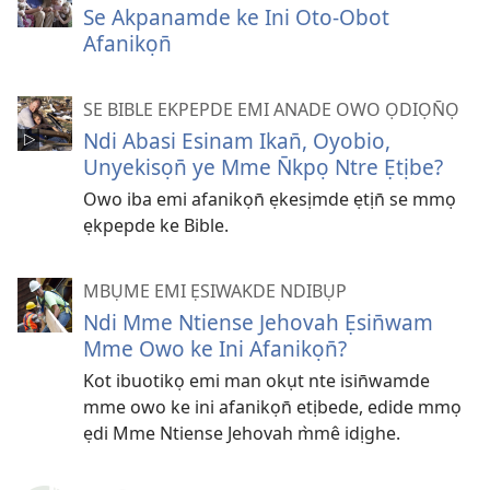
Se Akpanamde ke Ini Oto-Obot
Afanikọn̄
SE BIBLE EKPEPDE EMI ANADE OWO ỌDIỌN̄Ọ
Ndi Abasi Esinam Ikan̄, Oyobio,
Unyekisọn̄ ye Mme N̄kpọ Ntre Ẹtịbe?
Owo iba emi afanikọn̄ ẹkesịmde ẹtịn̄ se mmọ
ẹkpepde ke Bible.
MBỤME EMI ẸSIWAKDE NDIBỤP
Ndi Mme Ntiense Jehovah Ẹsin̄wam
Mme Owo ke Ini Afanikọn̄?
Kot ibuotikọ emi man okụt nte isin̄wamde
mme owo ke ini afanikọn̄ etịbede, edide mmọ
ẹdi Mme Ntiense Jehovah m̀mê idịghe.