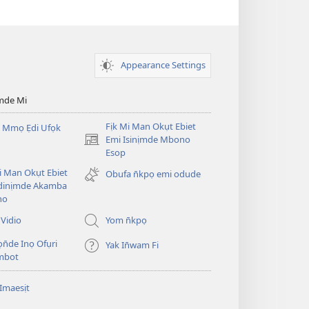
Appearance Settings
mde Mi
Fịk Mi Man Okụt Ebiet
 Mmọ Ẹdi Ufọk
Emi Isinịmde Mbono
(opens
Esop
new
window)
Mi Man Okụt Ebiet
Obufa n̄kpọ emi odude
dinịmde Akamba
no
Vidio
Yom n̄kpọ
ọn̄de Inọ Ofụri
Yak In̄wam Fi
imbot
Imaesịt