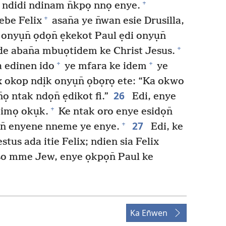
+
e ndidi ndinam n̄kpọ nnọ enye.
+
ebe Felix
asan̄a ye n̄wan esie Drusilla,
onyụn̄ ọdọn̄ ẹkekot Paul ẹdi onyụn̄
+
̄de aban̄a mbuọtidem ke Christ Jesus.
+
+
a edinen ido
ye mfara ke idem
ye
x okop ndịk onyụn̄ ọbọrọ ete: “Ka okwo
26
ọ ntak ndọn̄ ẹdikot fi.”
Edi, enye
+
 imọ okụk.
Ke ntak oro enye esidọn̄
27
+
n̄ enyene nneme ye enye.
Edi, ke
tus ada itie Felix; ndien sia Felix
so mme Jew, enye ọkpọn̄ Paul ke
Ka En̄wen