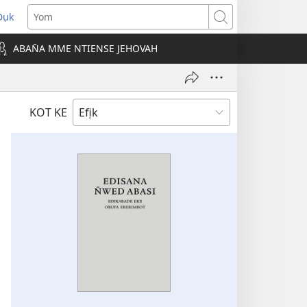
Dụk
opens
Yom
new
ABAN̄A MME NTIENSE JEHOVAH
indow)
KOT KE