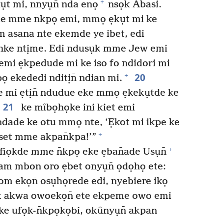
+
t mi, nnyụn̄ nda enọ
nsọk Abasi.
e mme n̄kpọ emi, mmọ ẹkụt mi ke
 asana nte ekemde ye ibet, edi
ịnke ntịme. Edi ndusụk mme Jew emi
emi ẹkpedude mi ke iso fo ndidori mi
20
+
 ekededi nditịn̄ ndian mi.
 mi ẹtịn̄ ndudue eke mmọ ẹkekụtde ke
21
ke mîbọhọke ini kiet emi
ndade ke otu mmọ nte, ‘Ẹkot mi ikpe ke
+
iset mme akpan̄kpa!’”
+
fiọkde mme n̄kpọ eke ẹban̄ade Usụn̄
am mbon oro ẹbet onyụn̄ ọdọhọ ete:
m ekọn̄ osụhọrede edi, nyebiere ikọ
 akwa owoekọn̄ ete ekpeme owo emi
ke ufọk-n̄kpọkọbi, okûnyụn̄ akpan