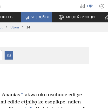
h
Efịk
Mek
(
usem
 EKPEPDE
SE ẸDỌN̄DE
MBỤK N̄KPỌNTỊBE
w
ot
Utom
24
+
, Ananias
akwa oku osụhọde edi ye
i edide etịn̄ikọ ke esopikpe, ndien
+