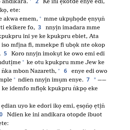
2
 andikara.
Ke ini ẹkotde enye edi,
kọ, ete:
+
ene akwa emem,
mme ukpụhọde ẹnyụn̄
3
ti ekikere fo,
nnyịn imadara mme
pukpru ini ye ke kpukpru ebiet, Ata
iso mfịna fi, mmekpe fi ubọk nte okop
5
.
Koro nnyịn imokụt ke owo emi edi
+
ndutịme
ke otu kpukpru mme Jew ke
6
+
ke n̄ka mbon Nazareth,
enye edi owo
7
+
*
mple
ndien nnyịn imụm enye.
——
ke idemfo mfiọk kpukpru n̄kpọ eke
dian uyo ke edori ikọ emi, ẹsọn̄ọ ẹtịn̄
10
Ndien ke ini andikara otopde ibuot
ete: