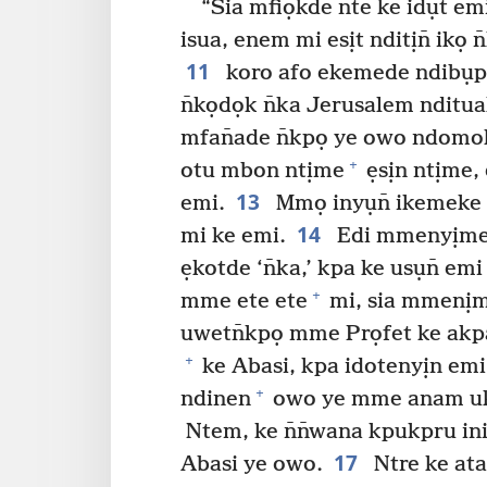
“Sia mfiọkde nte ke idụt em
isua, enem mi esịt nditịn̄ ikọ n
11
koro afo ekemede ndibụp 
n̄kọdọk n̄ka Jerusalem nditua
mfan̄ade n̄kpọ ye owo ndomo
+
otu mbon ntịme
ẹsịn ntịme,
13
emi.
Mmọ inyụn̄ ikemeke 
14
mi ke emi.
Edi mmenyịme k
ẹkotde ‘n̄ka,’ kpa ke usụn̄ e
+
mme ete ete
mi, sia mmenịm
uwetn̄kpọ mme Prọfet ke akp
+
ke Abasi, kpa idotenyịn em
+
ndinen
owo ye mme anam uk
Ntem, ke n̄n̄wana kpukpru ini
17
Abasi ye owo.
Ntre ke ata