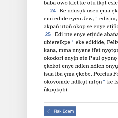
baba owo kiet ke otu ikọt esi
24
Ke ndusụk usen ẹma ẹk
+
emi edide eyen Jew,
edisịm, 
akpan̄ utọn̄ okop se enye etịn
25
Edi nte enye etịn̄de aban̄
+
ubiereikpe
eke edidide, Feli
kan̄a, mma nnyene ifet nyọtọn̄
okodori enyịn ete Paul ọyọnọ
ẹkekot enye ndien ndien onyụ
isua iba ẹma ẹkebe, Porcius Fes
+
okoyomde ndikụt mfọn
ke i
n̄kpọkọbi.
Fiak Edem