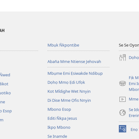
VAH
Mbụk N̄kpọntịbe
Se Se Oyo
Dọhọ
Aban̄a Mme Ntiense Jehovah
Mbụme Emi Ẹsiwakde Ndibụp
 N̄wed
Fịk 
Dọhọ Mmọ Ẹdi Ufọk
Emi I
dikot
(opens
Mbo
Kot Mîdịghe Wet Nnyịn
new
uotikọ
window)
Mme 
Di Dise Mme Ọfis Nnyịn
ine
Mbono Esop
Se Id
o Esop
Erer
Editi N̄kpa Jesus
am
Ikpọ Mbono
Enọ 
(opens
Se Inamde
new