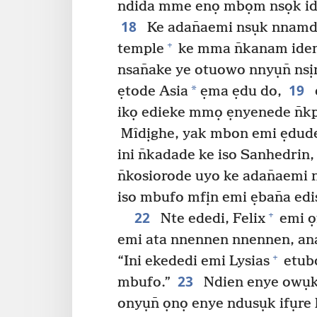
ndida mme enọ mbọm nsọk idụ
18
Ke adan̄aemi nsụk nnamd
+
temple
ke mma n̄kanam idem
nsan̄ake ye otuowo nnyụn̄ ns
19
*
ẹtode Asia
ẹma ẹdu do,
ikọ edieke mmọ ẹnyenede n̄kpọ
Mîdịghe, yak mbon emi ẹdude
ini n̄kadade ke iso Sanhedrin,
n̄kosiorode uyo ke adan̄aemi 
iso mbufo mfịn emi ẹban̄a ed
22
+
Nte ededi, Felix
emi ọ
emi ata nnennen nnennen, an
+
“Ini ekededi emi Lysias
etubo
23
mbufo.”
Ndien enye owụk
onyụn̄ ọnọ enye ndusụk ifụre 