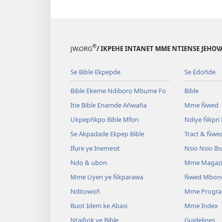
®
JW.ORG
/ IKPEHE INTANET MME NTIENSE JEHO
Se Bible Ekpepde
Se Ẹdọn̄de
Bible Ekeme Ndibọrọ Mbụme Fo
Bible
Itie Bible Ẹnamde An̄wan̄a
Mme N̄wed
Ukpepn̄kpọ Bible Mfọn
Ndiye N̄kpri
Se Akpadade Ekpep Bible
Tract & N̄we
Ifụre ye Inemesịt
Nsio Nsio Ib
Ndọ & ubon
Mme Magaz
Mme Uyen ye N̄kparawa
N̄wed Mbon
Nditọwọn̄
Mme Progr
Buọt Idem ke Abasi
Mme Index
Ntaifiọk ye Bible
Guidelines