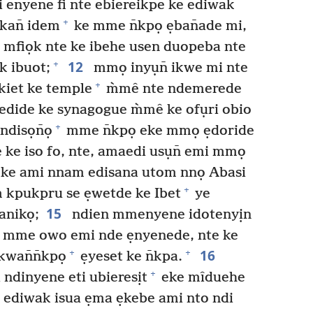
i enyene fi nte ebiereikpe ke ediwak
+
̄kan̄ idem
ke mme n̄kpọ ẹban̄ade mi,
mfiọk nte ke ibehe usen duopeba nte
12
+
k ibuot;
mmọ inyụn̄ ikwe mi nte
+
kiet ke temple
m̀mê nte ndemerede
 edide ke synagogue m̀mê ke ofụri obio
+
ndisọn̄ọ
mme n̄kpọ eke mmọ ẹdoride
e iso fo, nte, amaedi usụn̄ emi mmọ
mi ke ami nnam edisana utom nnọ Abasi
+
 kpukpru se ẹwetde ke Ibet
ye
15
anikọ;
ndien mmenyene idotenyịn
i mme owo emi nde ẹnyenede, nte ke
16
+
+
wan̄n̄kpọ
ẹyeset ke n̄kpa.
+
 ndinyene eti ubieresịt
eke mîduehe
 ediwak isua ẹma ẹkebe ami nto ndi