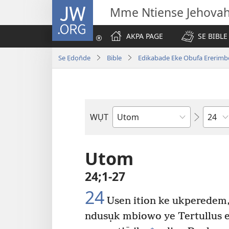
JW.ORG
Mme Ntiense Jehova
AKPA PAGE
SE BIBLE
Se Ẹdọn̄de
Bible
Edikabade Eke Obufa Ererimb
Ibuot
WỤT
N̄wed
Bible
Utom
24;1-27
24
Usen ition ke ukperedem
ndusụk mbiowo ye Tertullus em
+