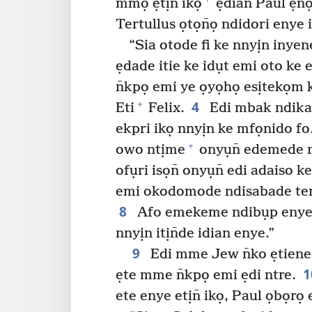
mmọ ẹtịn̄ ikọ
ẹdian Paul ẹnọ
Tertullus ọtọn̄ọ ndidori enye i
“Sia otode fi ke nnyịn iny
ẹdade itie ke idụt emi oto ke e
n̄kpọ emi ye ọyọhọ esịtekọm k
4
+
Eti
Felix.
Edi mbak ndika 
ekpri ikọ nnyịn ke mfọnido fo
+
owo ntịme
onyụn̄ edemede 
ofụri isọn̄ onyụn̄ edi adaiso 
emi okodomode ndisabade te
8
Afo emekeme ndibụp enye 
nnyịn itịn̄de idian enye.”
9
Edi mme Jew n̄ko ẹtiene ẹ
ẹte mme n̄kpọ emi ẹdi ntre.
ete enye etịn̄ ikọ, Paul ọbọrọ 