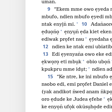
uman.
9
“Ekem mme owo ẹyeda m
mbufo, ndien mbufo ẹyedi m
10
+
ntak enyịn̄ mi.
Adan̄aor
+
ẹduọn̄ọ
ẹnyụn̄ ẹda kiet eken
+
ediwak prọfet nsu
ẹyedaha ẹ
12
ndien ke ntak emi ubiatib
13
Edi ẹyenyan̄a owo eke ed
+
ẹkwọrọ eti mbụk
obio ubọn̄
+
kpukpru mme idụt;
ndien ad
15
“Ke ntre, ke ini mbufo
nsobo edi, emi prọfet Daniel e
(yak andikot n̄wed anam n̄kp
+
oro ẹdude ke Judea ẹfehe
ẹk
ke enyọn̄ ufọk okûsụhọde edi