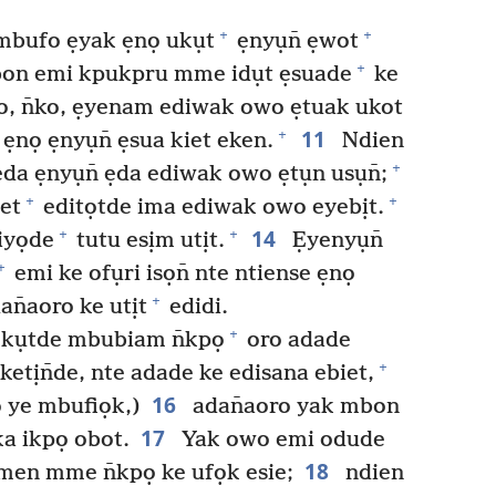
+
+
bufo ẹyak ẹnọ ukụt
ẹnyụn̄ ẹwot
+
bon emi kpukpru mme idụt ẹsuade
ke
o, n̄ko, ẹyenam ediwak owo ẹtuak ukot
11
+
 ẹnọ ẹnyụn̄ ẹsua kiet eken.
Ndien
+
da ẹnyụn̄ ẹda ediwak owo ẹtụn usụn̄;
+
+
et
editọtde ima ediwak owo eyebịt.
14
+
+
iyọde
tutu esịm utịt.
Ẹyenyụn̄
+
emi ke ofụri isọn̄ nte ntiense ẹnọ
+
an̄aoro ke utịt
edidi.
+
 ẹkụtde mbubiam n̄kpọ
oro adade
+
ketịn̄de, nte adade ke edisana ebiet,
16
ọ ye mbufiọk,)
adan̄aoro yak mbon
17
a ikpọ obot.
Yak owo emi odude
18
men mme n̄kpọ ke ufọk esie;
ndien