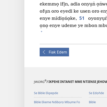
ekemmọ ifịn, adia onyụn̄ ọn̄w
ofụn oro eyedi ke usen oro en
51
enye mîdiọn̄ọke,
oyonyụn̄
ọnọ enye udeme ye mbon mbubị
+
Fiak Edem
®
JW.ORG
/ IKPEHE INTANET MME NTIENSE JEHO
Se Bible Ekpepde
Se Ẹdọn̄de
Bible Ekeme Ndibọrọ Mbụme Fo
Bible