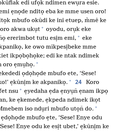
okûfiak edi ufọk ndimen ewụra esie.
emi ẹnọde nditọ eba ke mme usen oro!
itọk mbufo okûdi ke ini etuep, m̀mê ke
+
aoro akwa ukụt
oyodu, orụk eke
+
̄ọ ererimbot tutu esịm emi,
eke
kpanikọ, ke owo mîkpesịbeke mme
iet ikpọbọhọke; edi ke ntak ndimek
+
n oro ẹmụhọ.
ekededi ọdọhọde mbufo ete, ‘Sese!
24
+
o!’ ẹkûnịm ke akpanikọ.
Koro
+
et nsu
ẹyedaha ẹda ẹnyụn̄ ẹnam ikpọ
n, ke ẹkemede, ẹkpeda ndimek ikọt
+
Mmebem iso ndụri mbufo utọn̄ do.
ẹdọhọde mbufo ẹte, ‘Sese! Enye odu
‘Sese! Enye odu ke esịt ubet,’ ẹkûnịm ke