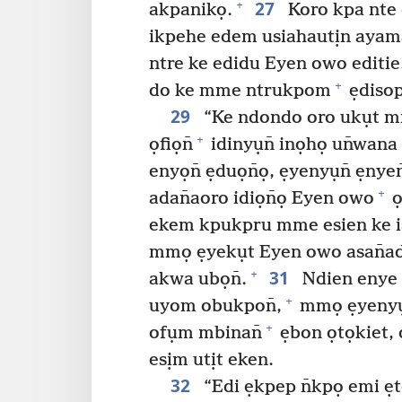
27
+
akpanikọ.
Koro kpa nte 
ikpehe edem usiahautịn ayam
ntre ke edidu Eyen owo editie
+
do ke mme ntrukpom
ẹdisop
29
“Ke ndondo oro ukụt mm
+
ọfiọn̄
idinyụn̄ inọhọ un̄wana
enyọn̄ ẹduọn̄ọ, ẹyenyụn̄ ẹnye
+
adan̄aoro idiọn̄ọ Eyen owo
ọ
ekem kpukpru mme esien ke i
mmọ ẹyekụt Eyen owo asan̄ade
31
+
akwa ubọn̄.
Ndien enye 
+
uyom obukpon̄,
mmọ ẹyenyụn
+
ofụm mbinan̄
ẹbon ọtọkiet, ọ
esịm utịt eken.
32
“Edi ẹkpep n̄kpọ emi ẹt