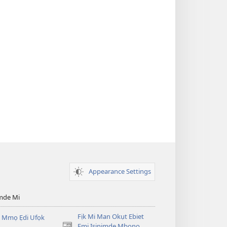
Appearance Settings
mde Mi
Fịk Mi Man Okụt Ebiet
 Mmọ Ẹdi Ufọk
Emi Isinịmde Mbono