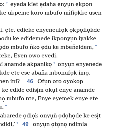
+
ọ:
ẹyeda kiet ẹdaha ẹnyụn̄ ẹkpọn̄
 ke ukpeme koro mbufo mîfiọkke usen
mi, ẹte, edieke enyeneufọk ọkpọfiọkde
odu ke edidemede ikponyụn̄ iyakke
+
o mbufo n̄ko ẹdu ke mben̄eidem,
reke, Eyen owo eyedi.
+
mi anamde akpanikọ
onyụn̄ enyenede
ekde ete ese aban̄a mbonufọk imọ,
46
+
en ini?
Ofụn oro oyokop
e ke edide edisịm okụt enye anamde
họ mbufo nte, Enye eyemek enye ete
+
e.
abarede ọdiọk onyụn̄ ọdọhọde ke esịt
49
+
didi,’
onyụn̄ ọtọn̄ọ ndimia