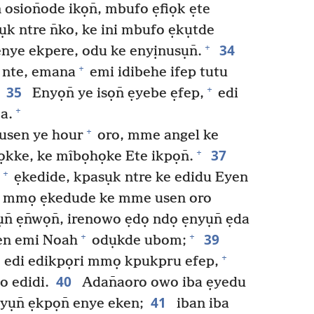
 osion̄ode ikọn̄, mbufo ẹfiọk ẹte
k ntre n̄ko, ke ini mbufo ẹkụtde
34
+
enye ekpere, odu ke enyịnusụn̄.
+
 nte, emana
emi idibehe ifep tutu
35
+
Enyọn̄ ye isọn̄ ẹyebe ẹfep,
edi
+
a.
+
 usen ye hour
oro, mme angel ke
37
+
iọkke, ke mîbọhọke Ete ikpọn̄.
+
ẹkedide, kpasụk ntre ke edidu Eyen
e mmọ ẹkedude ke mme usen oro
̄ ẹn̄wọn̄, irenowo ẹdọ ndọ ẹnyụn̄ ẹda
39
+
+
sen emi Noah
odụkde ubom;
+
 edi edikpọri mmọ kpukpru efep,
40
o edidi.
Adan̄aoro owo iba ẹyedu
41
nyụn̄ ẹkpọn̄ enye eken;
iban iba