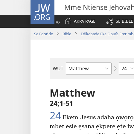
JW.ORG
Mme Ntiense Jehova
AKPA PAGE
SE BIBLE
Se Ẹdọn̄de
Bible
Edikabade Eke Obufa Ererimb
Ibuot
WỤT
N̄wed
Bible
Matthew
24;1-51
24
Ekem Jesus adaha ọwọrọ 
mbet esie ẹsan̄a ẹkpere ẹte 