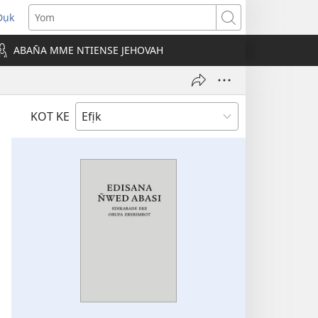
Dụk
opens
Yom
new
ABAN̄A MME NTIENSE JEHOVAH
indow)
KOT KE