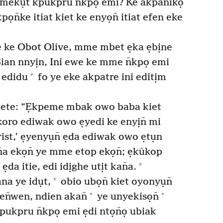
mekụt kpukpru n̄kpọ emi? Ke akpanikọ
n̄ke itiat kiet ke enyọn̄ itiat efen eke
e ke Obot Olive, mme mbet ẹka ẹbịne
ian nnyịn, Ini ewe ke mme n̄kpọ emi
+
ọ edidu
fo ye eke akpatre ini editịm
ete: “Ẹkpeme mbak owo baba kiet
oro ediwak owo ẹyedi ke enyịn̄ mi
rist,’ ẹyenyụn̄ ẹda ediwak owo ẹtụn
a ekọn̄ ye mme etop ekọn̄; ẹkûkop
+
da itie, edi idịghe utịt kan̄a.
+
na ye idụt,
obio ubọn̄ kiet oyonyụn̄
+
+
en̄wen, ndien akan̄
ye unyekisọn̄
ukpru n̄kpọ emi ẹdi ntọn̄ọ ubiak