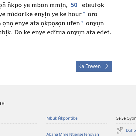
50
ọn̄ n̄kpọ ye mbon mmịn,
eteufọk
+
ye mîdorike enyịn ye ke hour
oro
+
 ọnọ enye ata ọkpọsọn̄ ufen
onyụn̄
k. Do ke enye editua onyụn̄ ata edet.
Ka En̄wen
VAH
Mbụk N̄kpọntịbe
Se Se Oyo
Dọhọ
Aban̄a Mme Ntiense Jehovah