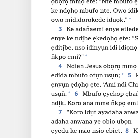
ọbọrọ mmọ ete: “Nte mbufo ẹ
ke ndọhọ mbufo nte, Owo idikpọ
+
owo mîdidorokede iduọk.”
3
Ke adan̄aemi enye etied
enye ke ndịbe ẹkedọhọ ẹte: “S
ẹditịbe, nso idinyụn̄ idi idiọn̄
+
n̄kpọ emi?”
4
Ndien Jesus ọbọrọ mmọ 
5
+
edida mbufo otụn usụn̄;
k
ẹnyụn̄ ẹdọhọ ẹte, ‘Ami ndi Ch
6
+
usụn̄.
Mbufo ẹyekop ẹban̄
ndịk. Koro ana mme n̄kpọ emi ẹ
7
“Koro idụt ayadaha an̄wa
+
adaha an̄wana ye obio ubọn̄
8
ẹyedu ke nsio nsio ebiet.
Kp