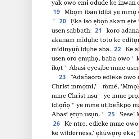
yak owo emi odude ke in̄wan̄ 
19
Mbọm iban idịbi ye mmọ 
20
+
Ẹka iso ẹbọn̄ akam ẹte 
21
usen sabbath;
koro adan̄
akanam mîdụhe toto ke editọn
22
mîdinyụn̄ idụhe aba.
Ke a
*
usen oro ẹmụhọ, baba owo
k
+
ikọt
Abasi ẹyesịbe mme use
23
“Adan̄aoro edieke owo 
+
Christ mmọmi,’
m̀mê, ‘Mmọk
+
mme Christ nsu
ye mme prọf
+
idiọn̄ọ
ye mme utịben̄kpọ ma
25
+
Abasi ẹtụn usụn̄.
Sese! 
26
Ke ntre, edieke mme owo 
ke wilderness,’ ẹkûwọrọ ẹka; 