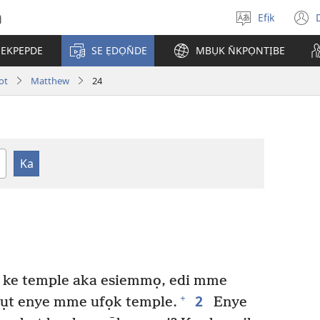
h
Efịk
Mek
(
usem
 EKPEPDE
SE ẸDỌN̄DE
MBỤK N̄KPỌNTỊBE
w
ot
Matthew
24
ke temple aka esiemmọ, edi mme
2
+
iwụt enye mme ufọk temple.
Enye