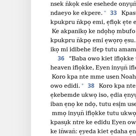
nsek n̄kọk esie esehede onyụn̄
33
+
ndaeyo ke ekpere.
Kpasụ
kpukpru n̄kpọ emi, ẹfiọk ẹte 
Ke akpanikọ ke ndọhọ mbufo
kpukpru n̄kpọ emi ẹwọrọ ẹsu.
ikọ mi idibehe ifep tutu amam
36
“Baba owo kiet ifiọkke
heaven ifiọkke, Eyen inyụn̄ if
Koro kpa nte mme usen Noah
38
+
owo edidi.
Koro kpa nt
ẹkebemde ukwọ iso, ẹdia ẹnyụn
iban ẹnọ ke ndọ, tutu esịm u
mmọ inyụn̄ ifiọkke tutu ukwọ
kpasụk ntre ke edidu Eyen ow
ke in̄wan̄: ẹyeda kiet ẹdaha ẹ