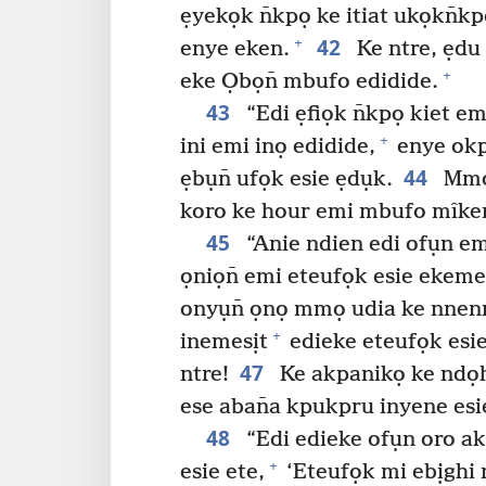
ẹyekọk n̄kpọ ke itiat ukọkn̄kp
42
+
enye eken.
Ke ntre, ẹdu
+
eke Ọbọn̄ mbufo edidide.
43
“Edi ẹfiọk n̄kpọ kiet e
+
ini emi inọ edidide,
enye okp
44
ẹbụn̄ ufọk esie ẹdụk.
Mmọd
koro ke hour emi mbufo mîke
45
“Anie ndien edi ofụn e
ọniọn̄ emi eteufọk esie ekem
onyụn̄ ọnọ mmọ udia ke nnenn
+
inemesịt
edieke eteufọk esi
47
ntre!
Ke akpanikọ ke ndọ
ese aban̄a kpukpru inyene esi
48
“Edi edieke ofụn oro ak
+
esie ete,
‘Eteufọk mi ebịghi n