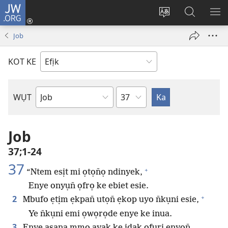
JW.ORG
Dụk
(opens
Kpụhọ
Yom
WU
new
usem
N̄kpọ
SE
Job
window)
ikpehe
ke
ID
Intanet
JW.ORG
KOT KE
Ibuot
WỤT
N̄wed
Bible
Job
37;1-24
37
+
“Ntem esịt mi ọtọn̄ọ ndinyek,
Enye onyụn̄ ọfrọ ke ebiet esie.
+
2
Mbufo ẹtịm ẹkpan̄ utọn̄ ẹkop uyo n̄kụni esie,
Ye n̄kụni emi ọwọrọde enye ke inua.
3
Enye asana mmọ ayak ke idak ofụri enyọn̄,