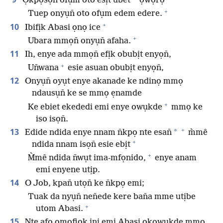
Ọkpọsọn̄ ofụm oto esịt ubet
ọwọrọ
+
Tuep onyụn̄ oto ofụm edem edere.
+
10
Ibifịk Abasi ọnọ ice
+
Ubara mmọn̄ onyụn̄ afaha.
11
Ih, enye ada mmọn̄ efịk obubịt enyọn̄,
+
Un̄wana
esie asuan obubịt enyọn̄,
12
Onyụn̄ oyụt enye akanade ke ndinọ mmọ
ndausụn̄ ke se mmọ ẹnamde
+
Ke ebiet ekededi emi enye owụkde
mmọ ke
iso isọn̄.
+
13
*
Edide ndida enye nnam n̄kpọ nte esan̄
m̀mê
+
ndida nnam isọn̄ esie ebịt
+
M̀mê ndida n̄wụt ima-mfọnido,
enye anam
emi enyene utịp.
14
O Job, kpan̄ utọn̄ ke n̄kpọ emi;
Tuak da nyụn̄ nen̄ede kere ban̄a mme utịbe
+
utom Abasi.
15
Nte afo ọmọfiọk ini emi Abasi okowụkde mmọ