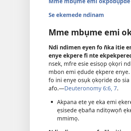
Mme mbụme emi okpobụpde
Se ekemede ndinam
Mme mbụme emi o
Ndi ndimen eyen fo n̄ka itie 
enye ekpere fi nte ekpekpere
nsek, mfre esie esisọp ọkọri n
mbon emi ẹdude ẹkpere enye.
fo ini enye osụk ọkọride do s
afo.​—
Deuteronomy 6:​6, 7
.
Akpana ete ye eka emi ẹker
ẹsisede ẹban̄a nditọwọn̄ ẹ
mmimọ.