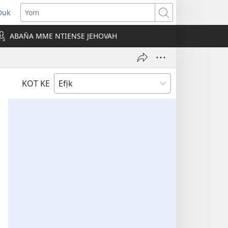
Dụk
opens
Yom
new
ABAN̄A MME NTIENSE JEHOVAH
indow)
KOT KE