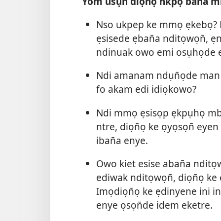
Yom usụn̄ diọn̄ọ n̄kpọ ban̄a 
Nso ukpep ke mmọ ẹkebọ? 
ẹsisede ẹban̄a nditọwọn̄, 
ndinuak owo emi osụhọde e
Ndi amanam ndụn̄ọde man ọ
fo akam edi idiọkowo?
Ndi mmọ ẹsisọp ẹkpụhọ mbo
ntre, diọn̄ọ ke ọyọsọn̄ ey
iban̄a enye.
Owo kiet esise aban̄a nditọw
ediwak nditọwọn̄, diọn̄ọ ke 
Imọdiọn̄ọ ke ẹdinyene ini i
enye ọsọn̄de idem eketre.