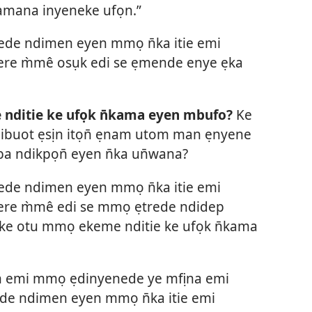
amana inyeneke ufọn.”
ede ndimen eyen mmọ n̄ka itie emi
kere m̀mê osụk edi se ẹmende enye ẹka
 nditie ke ufọk n̄kama eyen mbufo?
Ke
n ibuot ẹsịn itọn̄ ẹnam utom man ẹnyene
a ndikpọn̄ eyen n̄ka un̄wana?
ede ndimen eyen mmọ n̄ka itie emi
kere m̀mê edi se mmọ ẹtrede ndidep
ke otu mmọ ekeme nditie ke ufọk n̄kama
ọn emi mmọ ẹdinyenede ye mfịna emi
e ndimen eyen mmọ n̄ka itie emi