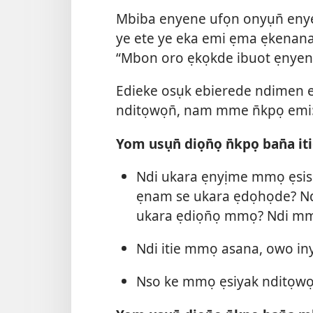
Mbiba enyene ufọn onyụn̄ eny
ye ete ye eka emi ẹma ẹkenana
“Mbon oro ẹkọkde ibuot ẹnyene
Edieke osụk ebierede ndimen ey
nditọwọn̄, nam mme n̄kpọ emi
Yom usụn̄ diọn̄ọ n̄kpọ ban̄a it
Ndi ukara ẹnyịme mmọ ẹsis
ẹnam se ukara ẹdọhọde? N
ukara ẹdiọn̄ọ mmọ? Ndi mme
Ndi itie mmọ asana, owo iny
Nso ke mmọ ẹsiyak nditọwọ