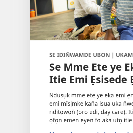
SE IDIN̄WAMDE UBON | UKA
Se Mme Ete ye Ek
Itie Emi Ẹsisede
Ndusụk mme ete ye eka emi ẹ
emi mîsịmke kan̄a isua uka n̄we
nditọwọn̄ (oro edi, day care). I
ọfọn emen eyen fo aka utọ itie