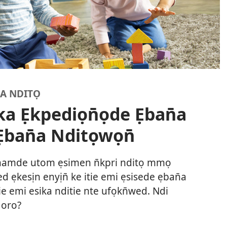
MA NDITỌ
a Ẹkpediọn̄ọde Ẹban̄a
 Ẹban̄a Nditọwọn̄
namde utom ẹsimen n̄kpri nditọ mmọ
d ẹkesịn enyịn̄ ke itie emi ẹsisede ẹban̄a
tie emi esika nditie nte ufọkn̄wed. Ndi
 oro?