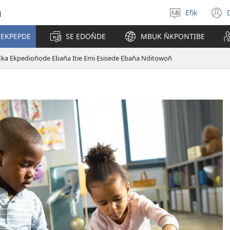
h
Efịk
Mek
(
usem
 EKPEPDE
SE ẸDỌN̄DE
MBỤK N̄KPỌNTỊBE
w
ka Ẹkpediọn̄ọde Ẹban̄a Itie Emi Ẹsisede Ẹban̄a Nditọwọn̄