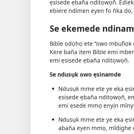
ẹsisede ẹban̄a nditọwọn̄. Edi
ebiere ndimen eyen fo n̄ka do
Se ekemede ndinam
Bible ọdọhọ ete “owo mbufiọk ek
Kere ban̄a item Bible emi mbem
emi ẹsisede ẹban̄a nditọwọn̄.
Se ndusụk owo ẹsinamde
Ndusụk mme ete ye eka ẹs
ẹsisede ẹban̄a nditọwọn̄, 
emi ẹsede mmọ enyịn mînyụn
Ndusụk mme ete ye eka ẹs
aban̄a eyen mmọ, mîdịghe 