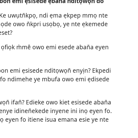
mbon emi ẹsisede ẹban̄a nditọwọn̄ do
Ke uwụtn̄kpọ, ndi ẹma ẹkpep mmọ nte
ẹnọde owo n̄kpri usọbọ, ye nte ẹkemede
set?
fiọk m̀mê owo emi esede aban̄a eyen
n emi ẹsisede nditọwọn̄ enyịn? Ekpedi
en fo ndimehe ye mbufa owo emi ẹdisede
ọn̄ ifan̄? Edieke owo kiet esisede aban̄a
enye idinen̄ekede inyene ini inọ eyen fo.
nọ eyen fo itiene isua emana esie ye nte