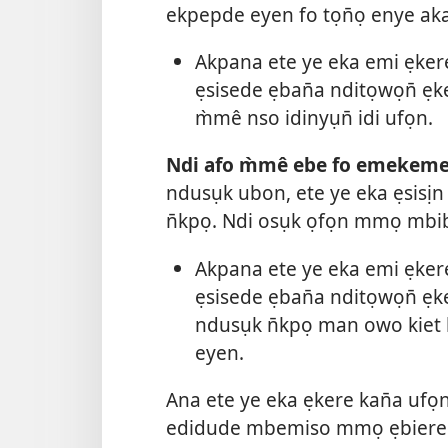
ekpepde eyen fo tọn̄ọ enye ak
Akpana ete ye eka emi ẹker
ẹsisede ẹban̄a nditọwọn̄ ẹ
m̀mê nso idinyụn̄ idi ufọn.
Ndi afo m̀mê ebe fo emekeme
ndusụk ubon, ete ye eka ẹsisị
n̄kpọ. Ndi osụk ọfọn mmọ mbib
Akpana ete ye eka emi ẹker
ẹsisede ẹban̄a nditọwọn̄ ẹ
ndusụk n̄kpọ man owo kiet 
eyen.
Ana ete ye eka ẹkere kan̄a uf
edidude mbemiso mmọ ẹbiered