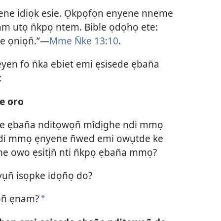
ene idiọk esie. Ọkpọfọn enyene nneme
m utọ n̄kpọ ntem. Bible ọdọhọ ete:
 ọniọn̄.”​—
Mme N̄ke 13:10
.
en fo n̄ka ebiet emi ẹsisede ẹban̄a
:
ie oro
e ẹban̄a nditọwọn̄ mîdịghe ndi mmọ
di mmọ ẹnyene n̄wed emi owụtde ke
 owo ẹsitịn̄ nti n̄kpọ ẹban̄a mmọ?
ụn̄ isọpke idọn̄ọ do?
n̄ ẹnam?
a