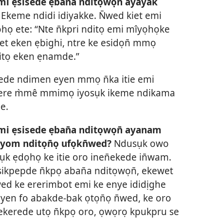
emi ẹsisede ẹban̄a nditọwọn̄ ayayak
Ekeme ndidi idiyakke. N̄wed kiet emi
ọ ete: “Nte n̄kpri nditọ emi mîyọhọke
et eken ẹbighi, ntre ke esidọn̄ mmọ
itọ eken ẹnamde.”
ede ndimen eyen mmọ n̄ka itie emi
ẹkere m̀mê mmimọ iyosụk ikeme ndikama
e.
emi ẹsisede ẹban̄a nditọwọn̄ ayanam
oyom nditọn̄ọ ufọkn̄wed?
Ndusụk owo
 ẹdọhọ ke itie oro inen̄ekede in̄wam.
sikpepde n̄kpọ aban̄a nditọwọn̄, ekewet
wed ke ererimbot emi ke enye ididịghe
eyen fo abakde-bak ọtọn̄ọ n̄wed, ke oro
 ekerede utọ n̄kpọ oro, ọwọrọ kpukpru se