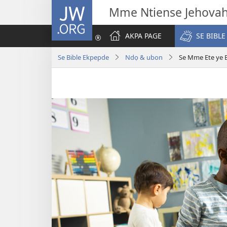
JW.ORG
Mme Ntiense Jehova
AKPA PAGE
SE BIBLE
Se Bible Ekpepde
Ndọ & ubon
Se Mme Ete ye E