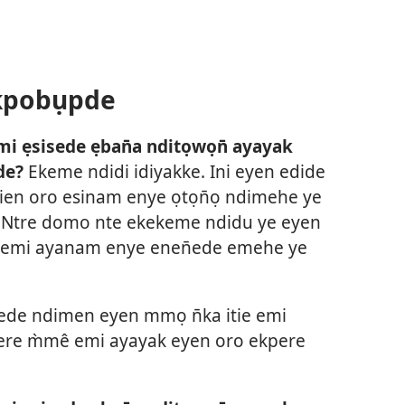
kpobụpde
emi ẹsisede ẹban̄a nditọwọn̄ ayayak
de?
Ekeme ndidi idiyakke. Ini eyen edide
dien oro esinam enye ọtọn̄ọ ndimehe ye
 Ntre domo nte ekekeme ndidu ye eyen
ia emi ayanam enye enen̄ede emehe ye
ede ndimen eyen mmọ n̄ka itie emi
kere m̀mê emi ayayak eyen oro ekpere