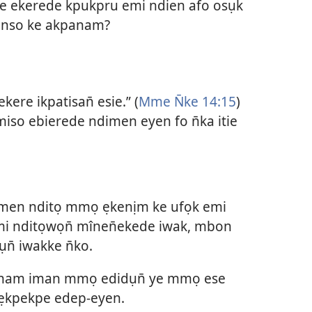
eke ekerede kpukpru emi ndien afo osụk
, nso ke akpanam?
ere ikpatisan̄ esie.” (
Mme N̄ke 14:15
)
iso ebierede ndimen eyen fo n̄ka itie
imen nditọ mmọ ẹkenịm ke ufọk emi
emi nditọwọn̄ mînen̄ekede iwak, mbon
̄ iwakke n̄ko.
inam iman mmọ edidụn̄ ye mmọ ese
ẹkpekpe edep-eyen.