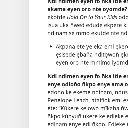
Ndi ndimen eyen fo n̄ka itie 
akama eyen oro nte oyomde?
ẹkotde
Hold On to Your Kids
ọdọh
isua uka n̄wed ẹdude ẹkpere ki
ndinam se mmọ ẹkụtde nte nd
Akpana ete ye eka emi ẹker
ẹsisede ẹban̄a nditọwọn̄ 
eyen oro nte mmimọ iyomd
Ndi ndimen eyen fo n̄ka itie 
enye ọdiọn̄ọ n̄kpọ enye ama 
ẹdọhọ ke ekeme ndinam, ndusụk
Penelope Leach, ataifiọk emi e
ete: “Kûkere ke owo mîkaha n̄
n̄kpọ kûnyụn̄ ukere ke edieke 
edinam enye edi n̄kpọ. Edieke