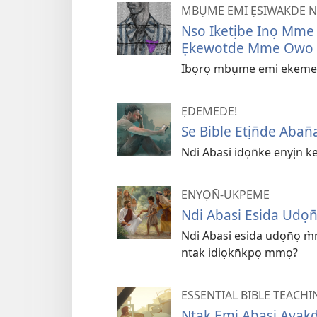
MBỤME EMI ẸSIWAKDE 
Nso Iketịbe Inọ Mme 
Ẹkewotde Mme Owo
Ibọrọ mbụme emi ekeme n
ẸDEMEDE!
Se Bible Etịn̄de Aban
Ndi Abasi idọn̄ke enyịn k
ENYỌN̄-UKPEME
Ndi Abasi Esida Udọn
Ndi Abasi esida udọn̄ọ
ntak idiọkn̄kpọ mmọ?
ESSENTIAL BIBLE TEACHI
Ntak Emi Abasi Aya