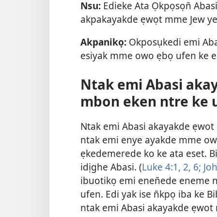
Nsu:
Edieke Ata Ọkpọsọn̄ Abas
akpakayakde ẹwọt mme Jew ye
Akpanikọ:
Okposụkedi emi Abas
esiyak mme owo ẹbọ ufen ke es
Ntak emi Abasi aka
mbon eken ntre ke u
Ntak emi Abasi akayakde ẹwot
ntak emi enye ayakde mme owo
ẹkedemerede ko ke ata eset. Bi
idịghe Abasi. (
Luke 4:1, 2,
6;
Joh
ibuotikọ emi enen̄ede eneme 
ufen. Edi yak ise n̄kpọ iba ke 
ntak emi Abasi akayakde ẹwot