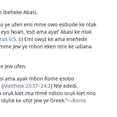
ibeheke Abasi.
dọ ye ufen emi mme owo ẹsibọde ke ntak
 eyo Noah, ‘esịt ama ayat’ Abasi ke ntak
sis 6:5, 6
) Emi owụt ke ama enen̄ede
e mme Jew ye mbon eken ntre ke udiana
e Jew ufen.
asi ama ayak mbon Rome ẹsobo
 (
Matthew 23:37–24:2
) Nte ededi,
ho orụk kiet ima m̀mê ndisio orụk kiet nnọ
 idụhe ke ufọt Jew ye Greek.”—
Rome