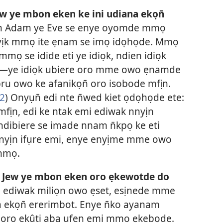
 ye mbon eken ke ini udiana ekọn̄
n Adam ye Eve se enye oyomde mmọ
nyịk mmọ ite ẹnam se imọ idọhọde. Mmọ
ọ se idide eti ye idiọk, ndien idiọk
—ye idiọk ubiere oro mme owo ẹnamde
u owo ke afanikọn̄ oro isobode mfịn.
2
) Onyụn̄ edi nte n̄wed kiet ọdọhọde ete:
fịn, edi ke ntak emi ediwak nnyịn
ndibiere se imade nnam n̄kpọ ke eti
 nnyịn ifụre emi, enye enyịme mme owo
mmọ.
Jew ye mbon eken oro ẹkewotde do
 ediwak miliọn owo ẹset, esịnede mme
 ekọn̄ ererimbot. Enye n̄ko ayanam
oro ẹkûti aba ufen emi mmọ ẹkebọde.