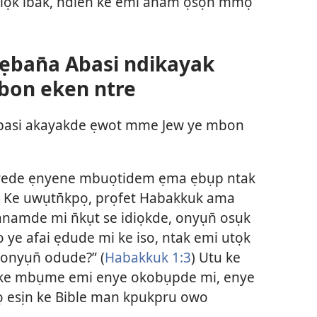
diọk ibak, ndien ke emi anam ọsọn̄ mmọ
ẹban̄a Abasi ndikayak
bon eken ntre
Abasi akayakde ẹwot mme Jew ye mbon
rede ẹnyene mbuọtidem ẹma ẹbụp ntak
. Ke uwụtn̄kpọ, prọfet Habakkuk ama
anamde mi n̄kụt se idiọkde, onyụn̄ osụk
 ye afai ẹdude mi ke iso, ntak emi utọk
onyụn̄ odude?” (
Habakkuk 1:3
) Utu ke
 ke mbụme emi enye okobụpde mi, enye
esịn ke Bible man kpukpru owo