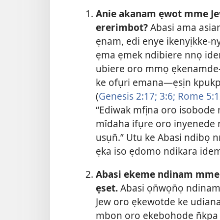
Anie akanam ẹwot mme Jew
ererimbot?
Abasi ama asia
ẹnam, edi enye ikenyịkke-
ẹma ẹmek ndibiere nnọ idemm
ubiere oro mmọ ẹkenamde
ke ofụri emana—ẹsịn kpukpr
(
Genesis 2:17;
3:6;
Rome 5:1
“Ediwak mfịna oro isobode m
mîdaha ifụre oro inyenede 
usụn̄.” Utu ke Abasi ndibọ
ẹka iso ẹdomo ndikara ide
Abasi ekeme ndinam mme 
ẹset.
Abasi ọn̄wọn̄ọ ndinam
Jew oro ẹkewotde ke udiana
mbon oro ẹkebọhọde n̄kpa 