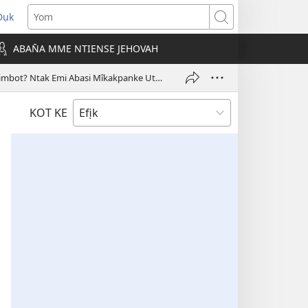
Dụk
opens
Yom
new
ABAN̄A MME NTIENSE JEHOVAH
indow)
Ntak Emi Ẹkesobode Mme Jew ye Mbon Eken Ntre ke Udiana Ekọn̄ Ererimbot? Ntak Emi Abasi Mîkakpanke Utọ N̄kpọ Oro?
KOT KE