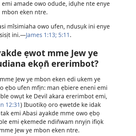
i emi amade owo odude, idụhe nte enye
 mbon eken ntre.
i mîsimiaha owo ufen, ndusụk ini enye
isịt ini.—
James 1:13;
5:11
.
yakde ẹwot mme Jew ye
diana ekọn̄ ererimbot?
 mme Jew ye mbon eken edi ukem ye
 ẹbo ufen mfịn: man ẹbiere eneni emi
ble owụt ke Devil akara ererimbot emi,
n 12:31
) Ibuotikọ oro ẹwetde ke idak
ntak emi Abasi ayakde mme owo ẹbọ
Bible emi ẹkemede ndin̄wam nnyịn ifiọk
 mme Jew ye mbon eken ntre.