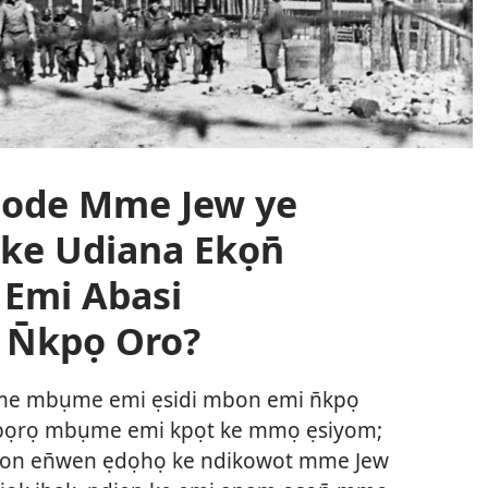
bode Mme Jew ye
ke Udiana Ekọn̄
 Emi Abasi
N̄kpọ Oro?
e mbụme emi ẹsidi mbon emi n̄kpọ
ibọrọ mbụme emi kpọt ke mmọ ẹsiyom;
bon en̄wen ẹdọhọ ke ndikowot mme Jew