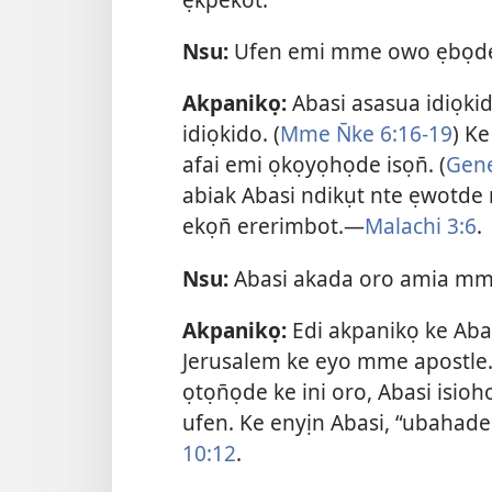
Nsu:
Ufen emi mme owo ẹbọde 
Akpanikọ:
Abasi asasua idiọki
idiọkido. (
Mme N̄ke 6:16-19
) Ke
afai emi ọkọyọhọde isọn̄. (
Gene
abiak Abasi ndikụt nte ẹwotd
ekọn̄ ererimbot.—
Malachi 3:6
.
Nsu:
Abasi akada oro amia mm
Akpanikọ:
Edi akpanikọ ke Ab
Jerusalem ke eyo mme apostle.
ọtọn̄ọde ke ini oro, Abasi isio
ufen. Ke enyịn Abasi, “ubahade
10:12
.