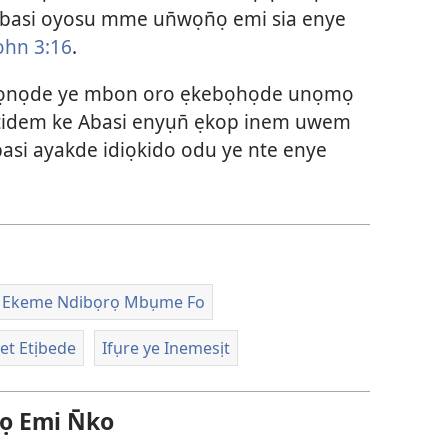
Abasi oyosu mme un̄wọn̄ọ emi sia enye
ohn 3:16
.
kọnọde ye mbon oro ẹkebọhọde unọmọ
idem ke Abasi enyụn̄ ẹkop inem uwem
asi ayakde idiọkido odu ye nte enye
e Ekeme Ndibọrọ Mbụme Fo
et Etịbede
Ifụre ye Inemesịt
 Emi N̄ko