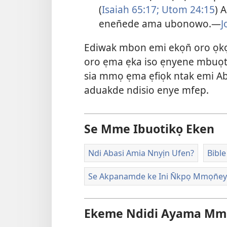
(
Isaiah 65:17;
Utom 24:15
) 
enen̄ede ama ubonowo.—
J
Ediwak mbon emi ekọn̄ oro ọ
oro ẹma ẹka iso ẹnyene mbuọt
sia mmọ ẹma ẹfiọk ntak emi Ab
aduakde ndisio enye mfep.
Se Mme Ibuotikọ Eken
Ndi Abasi Amia Nnyịn Ufen?
Bibl
Se Akpanamde ke Ini N̄kpọ Mmọn̄ey
Ekeme Ndidi Ayama Mmọ