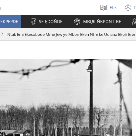
h
Efịk
Mek
(
usem
 EKPEPDE
SE ẸDỌN̄DE
MBỤK N̄KPỌNTỊBE
w