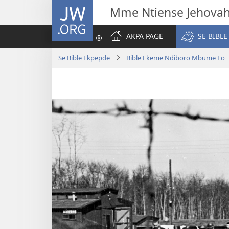
JW.ORG
Mme Ntiense Jehova
AKPA PAGE
SE BIBLE
Se Bible Ekpepde
Bible Ekeme Ndibọrọ Mbụme Fo