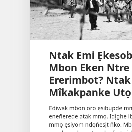
Ntak Emi Ẹkeso
Mbon Eken Ntre 
Ererimbot? Ntak
Mîkakpanke Utọ 
Ediwak mbon oro ẹsibụpde mm
enen̄erede atak mmọ. Idịghe 
mmọ ẹsiyom ndọn̄esịt n̄ko. M