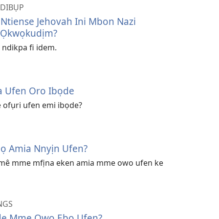
NDIBỤP
Ntiense Jehovah Ini Mbon Nazi
 Ọkwọkudịm?
dikpa fi idem.
̄a Ufen Oro Ibọde
e ofụri ufen emi ibọde?
̄ọ Amia Nnyịn Ufen?
 m̀mê mme mfịna eken amia mme owo ufen ke
NGS
kde Mme Owo Ẹbọ Ufen?