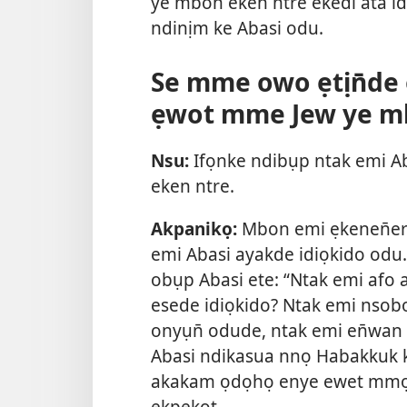
ye mbon eken ntre ekedi ata i
ndinịm ke Abasi odu.
Se mme owo ẹtịn̄de 
ẹwot mme Jew ye m
Nsu:
Ifọnke ndibụp ntak emi 
eken ntre.
Akpanikọ:
Mbon emi ẹkenen̄e
emi Abasi ayakde idiọkido odu
obụp Abasi ete: “Ntak emi afo 
esede idiọkido? Ntak emi nsobo
onyụn̄ odude, ntak emi en̄wan 
Abasi ndikasua nnọ Habakkuk
akakam ọdọhọ enye ewet mmọ 
ẹkpekot.