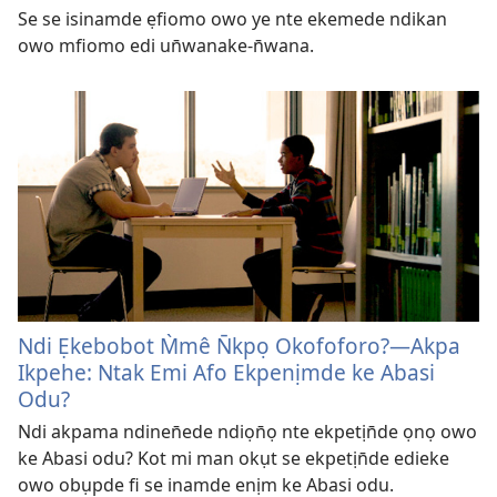
Se se isinamde ẹfiomo owo ye nte ekemede ndikan
owo mfiomo edi un̄wanake-n̄wana.
Ndi Ẹkebobot M̀mê N̄kpọ Okofoforo?​—Akpa
Ikpehe: Ntak Emi Afo Ekpenịmde ke Abasi
Odu?
Ndi akpama ndinen̄ede ndiọn̄ọ nte ekpetịn̄de ọnọ owo
ke Abasi odu? Kot mi man okụt se ekpetịn̄de edieke
owo obụpde fi se inamde enịm ke Abasi odu.