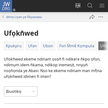
JW.ORG
Dụk
(opens
Kpụhọ
Yom
WU
new
usem
N̄kpọ
SE
Mme Uyen ye N̄kparawa
window)
ikpehe
ke
ID
Intanet
JW.ORG
Ufọkn̄wed
Kpukpru
Ufan
Ubon
Fon M̀mê Kọmputa
Ufọ
Ufọkn̄wed ekeme ndinam ọsọn̄ fi ndikere n̄kpọ ọfọn,
ndimụm idem n̄kama, ndikop inemesịt, nnyụn̄
nsọn̄ọnda ye Abasi. Nso ke ekeme ndinam man mfịna
ufọkn̄wed idimen fi imen?