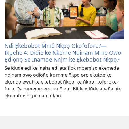
Ndi Ẹkebobot M̀mê N̄kpọ Okofoforo?​—
Ikpehe 4: Didie ke N̄keme Ndinam Mme Owo
Ẹdiọn̄ọ Se Inamde Nnịm ke Ẹkebobot N̄kpọ?
Se idude edi ke inaha edi ataifiọk mbemiso ekemede
ndinam owo ọdiọn̄ọ ke mme n̄kpọ oro ẹkụtde ke
ekondo ẹwụt ke ẹkebobot n̄kpọ, ke n̄kpọ ikoforoke-
foro. Da mmemmem usụn̄ emi Bible etịn̄de aban̄a nte
ẹkebotde n̄kpọ nam n̄kpọ.