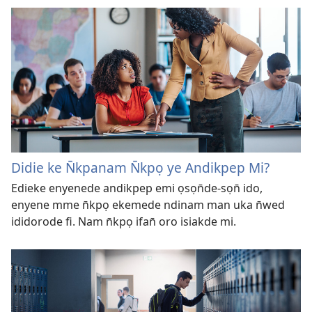
Didie ke N̄kpanam N̄kpọ ye Andikpep Mi?
Edieke enyenede andikpep emi ọsọn̄de-sọn̄ ido,
enyene mme n̄kpọ ekemede ndinam man uka n̄wed
ididorode fi. Nam n̄kpọ ifan̄ oro isiakde mi.