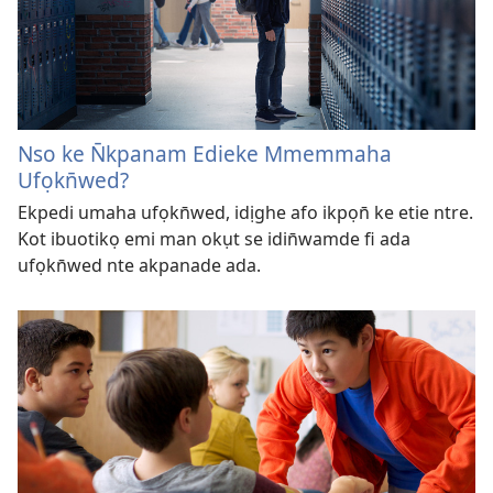
Nso ke N̄kpanam Edieke Mmemmaha
Ufọkn̄wed?
Ekpedi umaha ufọkn̄wed, idịghe afo ikpọn̄ ke etie ntre.
Kot ibuotikọ emi man okụt se idin̄wamde fi ada
ufọkn̄wed nte akpanade ada.