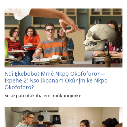
Ndi Ẹkebobot M̀mê N̄kpọ Okofoforo?​—
Ikpehe 2: Nso Ikpanam Okûnịm ke N̄kpọ
Okofoforo?
Se akpan ntak iba emi mûkpunịmke.