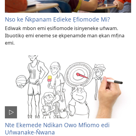
Nso ke N̄kpanam Edieke Ẹfiomode Mi?
Ediwak mbon emi ẹsifiomode isinyeneke un̄wam.
Ibuotikọ emi eneme se ẹkpenamde man ẹkan mfịna
emi.
Nte Ekemede Ndikan Owo Mfiomo edi
Un̄wanake-N̄wana