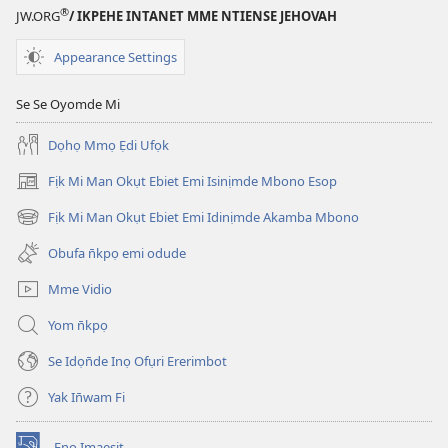
®
JW.ORG
/ IKPEHE INTANET MME NTIENSE JEHOVAH
Appearance Settings
Se Se Oyomde Mi
Dọhọ Mmọ Ẹdi Ufọk
Fịk Mi Man Okụt Ebiet Emi Isinịmde Mbono Esop
(opens
new
Fịk Mi Man Okụt Ebiet Emi Idinịmde Akamba Mbono
(opens
window)
new
Obufa n̄kpọ emi odude
window)
Mme Vidio
Yom n̄kpọ
Se Idọn̄de Inọ Ofụri Ererimbot
Yak In̄wam Fi
Enọ Imaesịt