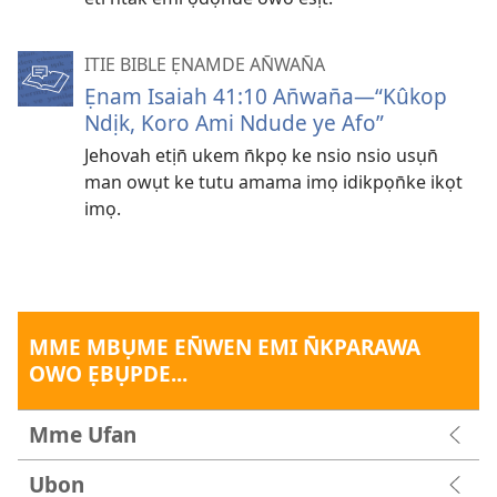
ITIE BIBLE ẸNAMDE AN̄WAN̄A
Ẹnam Isaiah 41:10 An̄wan̄a—“Kûkop
Ndịk, Koro Ami Ndude ye Afo”
Jehovah etịn̄ ukem n̄kpọ ke nsio nsio usụn̄
man owụt ke tutu amama imọ idikpọn̄ke ikọt
imọ.
MME MBỤME EN̄WEN EMI N̄KPARAWA
OWO ẸBỤPDE...
Mme Ufan
Ubon