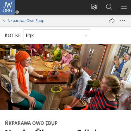
JW.ORG
Dụk
(opens
Kpụhọ
Yom
WU
new
usem
N̄kpọ
SE
N̄kparawa Owo Ẹbụp
window)
ikpehe
ke
ID
Intanet
JW.ORG
KOT KE
N̄KPARAWA OWO ẸBỤP