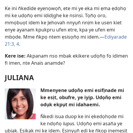
Ke ini n̄kedide eyenọwọn̄, ete mi ye eka mi ẹma ẹdọhọ
mi ke udọn̄ọ emi ididịghe ke nsinsi. Tọn̄ọ oro,
mmọbuọt idem ke Jehovah nnyụn̄ nnịm ke usen kiet
enye ayanam kpukpru ufen etre, kpa ye ufen emi
mbọde. Mme n̄kpọ ntem ẹsisọn̄ọ mi idem.—
Ediyarade
21:3, 4
.
Kere ise:
Akpanam nso mbak ekikere udọn̄ọ fo idimen
fi imen, nte Anaïs anamde?
JULIANA
Mmenyene udọn̄ọ emi esifịnade mi
ke esịt, obufre, ye iyịp. Udọn̄ọ emi
odụk ekpụt mi idahaemi.
N̄kedi isua duop ke ini ẹkedọhọde mi
ke ndọn̄ọ
lupus.
Udọn̄ọ emi asan̄a ye
ubiak. Esikak mi ke idem. Esinyụn̄ edi ke n̄kop inemesịt