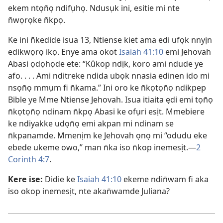
ekem ntọn̄ọ ndifụhọ. Ndusụk ini, esitie mi nte
n̄wọrọke n̄kpọ.
Ke ini n̄kedide isua 13, Ntiense kiet ama edi ufọk nnyịn
edikwọrọ ikọ. Enye ama okot
Isaiah 41:10
emi Jehovah
Abasi ọdọhọde ete: “Kûkop ndịk, koro ami ndude ye
afo. . . . Ami nditreke ndida ubọk nnasia edinen ido mi
nsọn̄ọ mmụm fi n̄kama.” Ini oro ke n̄kọtọn̄ọ ndikpep
Bible ye Mme Ntiense Jehovah. Isua itiaita ẹdi emi tọn̄ọ
n̄kọtọn̄ọ ndinam n̄kpọ Abasi ke ofụri esịt. Mmebiere
ke ndiyakke udọn̄ọ emi akpan mi ndinam se
n̄kpanamde. Mmenịm ke Jehovah ọnọ mi “odudu eke
ebede ukeme owo,” man n̄ka iso n̄kop inemesịt.—
2
Corinth 4:7
.
Kere ise:
Didie ke
Isaiah 41:10
ekeme ndin̄wam fi aka
iso okop inemesịt, nte akan̄wamde Juliana?