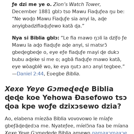
ƒe dzi me ye o.
Zion’s Watch Tower,
December 1881 gblɔ tso Mawu Fiaɖuƒea ŋu be:
“Ne woɖo Mawu Fiaɖuƒe sia anyi la, aɖe
anyigbadzifiaɖuƒewo katã ɖa.”
Nya si Biblia gblɔ:
“Le fia mawo ŋɔli la dziƒo ƒe
Mawu la aɖo fiaɖuƒe aɖe anyi, si matsrɔ̃
gbeɖegbeɖe o, eye eƒe fiaɖuƒe mayi ɖe dukɔ
bubu aɖeke si me o; agbã fiaɖuƒe mawo katã,
eye wòagblẽ wo, ke eya ŋutɔ anɔ anyi tegbee.”​
—
Daniel 2:​44
, Eʋegbe
Biblia.
Xexe Yeye Gɔmeɖeɖe
Biblia
ɖeɖe koe Yehowa Ðasefowo tsɔ
ɖoa kpe woƒe dzixɔsewo dzia?
Ao, elabena míezãa Biblia vovovowo le míaƒe
gbeƒãɖeɖedɔa me. Nyateƒee, míelɔ̃na faa be míana
Xexe Yeye Gɔmeɖeɖe
Biblia amewo
gamaxɔmaxɔe