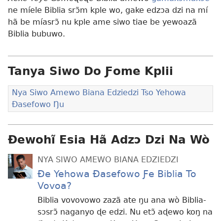
ne míele Biblia srɔ̃m kple wo, gake edzɔa dzi na mí
hã be míasrɔ̃ nu kple ame siwo tiae be yewoazã
Biblia bubuwo.
Tanya Siwo Do Ƒome Kplii
Nya Siwo Amewo Biana Edziedzi Tso Yehowa
Ðasefowo Ŋu
Ɖewohĩ Esia Hã Adzɔ Dzi Na Wò
NYA SIWO AMEWO BIANA EDZIEDZI
Ðe Yehowa Ðasefowo Ƒe Biblia To
Vovoa?
Biblia vovovowo zazã ate ŋu ana wò Biblia-
sɔsrɔ̃ naganyo ɖe edzi. Nu etɔ̃ aɖewo koŋ na