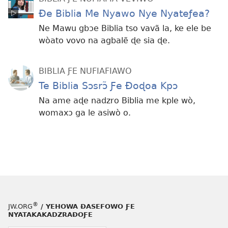
Ðe Biblia Me Nyawo Nye Nyateƒea?
Ne Mawu gbɔe Biblia tso vavã la, ke ele be
wòato vovo na agbalẽ ɖe sia ɖe.
BIBLIA ƑE NUFIAFIAWO
Te Biblia Sɔsrɔ̃ Ƒe Ðoɖoa Kpɔ
Na ame aɖe nadzro Biblia me kple wò,
womaxɔ ga le asiwò o.
®
JW.ORG
/ YEHOWA ƉASEFOWO ƑE
NYATAKAKADZRAƉOƑE