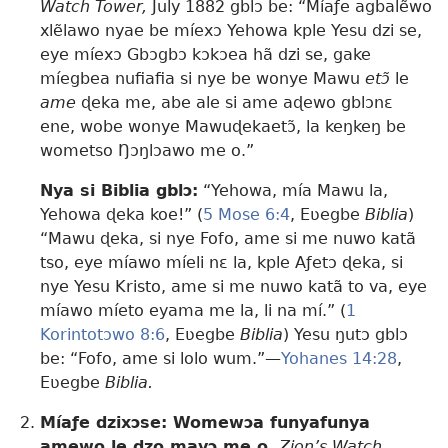
Watch Tower,
July 1882 gblɔ be: “Míaƒe agbalẽwo
xlẽlawo nyae be míexɔ Yehowa kple Yesu dzi se,
eye míexɔ Gbɔgbɔ kɔkɔea hã dzi se, gake
míegbea nufiafia si nye be wonye Mawu
etɔ̃
le
ame
ɖeka me, abe ale si ame aɖewo gblɔnɛ
ene, wobe wonye Mawuɖekaetɔ̃, la keŋkeŋ be
wometso Ŋɔŋlɔawo me o.”
Nya si Biblia gblɔ:
“Yehowa, mía Mawu la,
Yehowa ɖeka koe!” (
5 Mose 6:4
, Eʋegbe
Biblia
)
“Mawu ɖeka, si nye Fofo, ame si me nuwo katã
tso, eye míawo míeli nɛ la, kple Aƒetɔ ɖeka, si
nye Yesu Kristo, ame si me nuwo katã to va, eye
míawo míeto eyama me la, li na mí.” (
1
Korintotɔwo 8:6
, Eʋegbe
Biblia
) Yesu ŋutɔ gblɔ
be: “Fofo, ame si lolo wum.”—
Yohanes 14:28
,
Eʋegbe
Biblia.
Míaƒe dzixɔse: Womewɔa funyafunya
amewo le dzo mavɔ me o.
Zion’s Watch