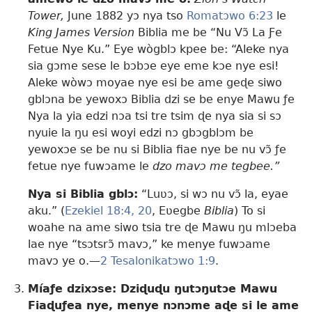
Tower,
June 1882 yɔ nya tso
Romatɔwo 6:​23
le
King James Version
Biblia me be “Nu Vɔ̃ La Ƒe
Fetue Nye Ku.” Eye wògblɔ kpee be: “Aleke nya
sia gɔme sese le bɔbɔe eye eme kɔe nye esi!
Aleke wòwɔ moyae nye esi be ame geɖe siwo
gblɔna be yewoxɔ Biblia dzi se be enye Mawu ƒe
Nya la yia edzi nɔa tsi tre tsim ɖe nya sia si sɔ
nyuie la ŋu esi woyi edzi nɔ gbɔgblɔm be
yewoxɔe se be nu si Biblia fiae nye be nu vɔ̃ ƒe
fetue nye fuwɔame le
dzo mavɔ me tegbee.”
Nya si Biblia gblɔ:
“Luʋɔ, si wɔ nu vɔ̃ la, eyae
aku.” (
Ezekiel 18:4,
20
, Eʋegbe
Biblia
) To si
woahe na ame siwo tsia tre ɖe Mawu ŋu mlɔeba
lae nye “tsɔtsrɔ̃ mavɔ,” ke menye fuwɔame
mavɔ ye o.​—
2 Tesalonikatɔwo 1:9
.
Míaƒe dzixɔse: Dziɖuɖu ŋutɔŋutɔe Mawu
Fiaɖuƒea nye, menye nɔnɔme aɖe si le ame