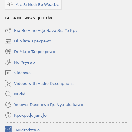
Ale Si Nèdi Be Wòadze
Ke Ðe Nu Siawo Ŋu Kaba
Bia Be Ame Aɖe Nava Srã Ye Kpɔ
Di Míaƒe Kpekpewo
(opens
new
Di Míaƒe Takpekpewo
(opens
window)
new
Nu Yeyewo
window)
Videowo
Videos with Audio Descriptions
Nudidi
Yehowa Ðasefowo Ŋu Nyatakakawo
Kpekpeɖeŋunaƒe
Nudzɔdzɔwo