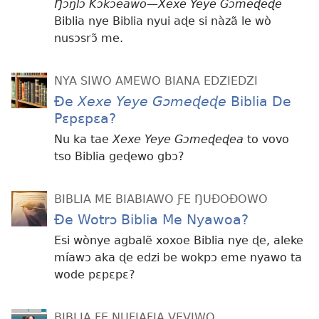
Ŋɔŋlɔ Kɔkɔeawo—Xexe Yeye Gɔmeɖeɖe
Biblia nye Biblia nyui aɖe si nàzã le wò
nusɔsrɔ̃ me.
NYA SIWO AMEWO BIANA EDZIEDZI
Ðe
Xexe Yeye Gɔmeɖeɖe
Biblia De
Pɛpɛpɛa?
Nu ka tae
Xexe Yeye Gɔmeɖeɖea
to vovo
tso Biblia geɖewo gbɔ?
BIBLIA ME BIABIAWO ƑE ŊUÐOÐOWO
Ðe Wotrɔ Biblia Me Nyawoa?
Esi wònye agbalẽ xoxoe Biblia nye ɖe, aleke
míawɔ aka ɖe edzi be wokpɔ eme nyawo ta
wode pɛpɛpɛ?
BIBLIA ƑE NUFIAFIA VEVIWO