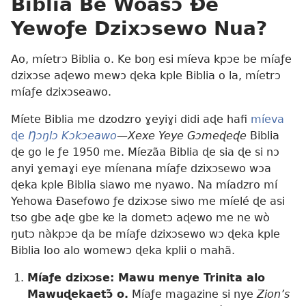
Biblia Be Wòasɔ Ðe
Yewoƒe Dzixɔsewo Nua?
Ao, míetrɔ Biblia o. Ke boŋ esi míeva kpɔe be míaƒe
dzixɔse aɖewo mewɔ ɖeka kple Biblia o la, míetrɔ
míaƒe dzixɔseawo.
Míete Biblia me dzodzro ɣeyiɣi didi aɖe hafi
míeva
ɖe
Ŋɔŋlɔ Kɔkɔeawo
—Xexe Yeye Gɔmeɖeɖe
Biblia
ɖe go le ƒe 1950 me. Míezãa Biblia ɖe sia ɖe si nɔ
anyi ɣemaɣi eye míenana míaƒe dzixɔsewo wɔa
ɖeka kple Biblia siawo me nyawo. Na míadzro mí
Yehowa Ðasefowo ƒe dzixɔse siwo me míelé ɖe asi
tso gbe aɖe gbe ke la dometɔ aɖewo me ne wò
ŋutɔ nàkpɔe ɖa be míaƒe dzixɔsewo wɔ ɖeka kple
Biblia loo alo womewɔ ɖeka kplii o mahã.
Míaƒe dzixɔse: Mawu menye Trinita alo
Mawuɖekaetɔ̃ o.
Míaƒe magazine si nye
Zion’s