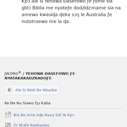
Kpɔ ale si Yehowa Ðasefowo ƒe ƒome sia
gblɔ Biblia me nyateƒe dodzidzɔname sia na
amewo kwasiɖa ɖeka sɔŋ le Australia ƒe
nutotroewo me la ɖa.
®
JW.ORG
/ YEHOWA ƉASEFOWO ƑE
NYATAKAKADZRAƉOƑE
Ale Si Nèdi Be Wòadze
Ke Ðe Nu Siawo Ŋu Kaba
Bia Be Ame Aɖe Nava Srã Ye Kpɔ
Di Míaƒe Kpekpewo