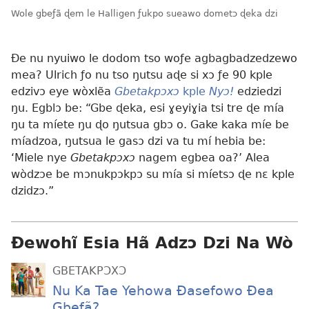
Wole gbeƒã ɖem le Halligen ƒukpo sueawo dometɔ ɖeka dzi
Ðe nu nyuiwo le dodom tso woƒe agbagbadzedzewo
mea? Ulrich ƒo nu tso ŋutsu aɖe si xɔ ƒe 90 kple
edzivɔ eye wòxlẽa
Gbetakpɔxɔ
kple
Nyɔ!
edziedzi
ŋu. Egblɔ be: “Gbe ɖeka, esi ɣeyiɣia tsi tre ɖe mía
ŋu ta míete ŋu ɖo ŋutsua gbɔ o. Gake kaka míe be
míadzoa, ŋutsua le gasɔ dzi va tu mí hebia be:
‘Miele nye
Gbetakpɔxɔ
nagem egbea oa?’ Alea
wòdzɔe be mɔnukpɔkpɔ su mía si míetsɔ ɖe nɛ kple
dzidzɔ.”
Ɖewohĩ Esia Hã Adzɔ Dzi Na Wò
GBETAKPƆXƆ
Nu Ka Tae Yehowa Ðasefowo Ðea
Gbeƒã?