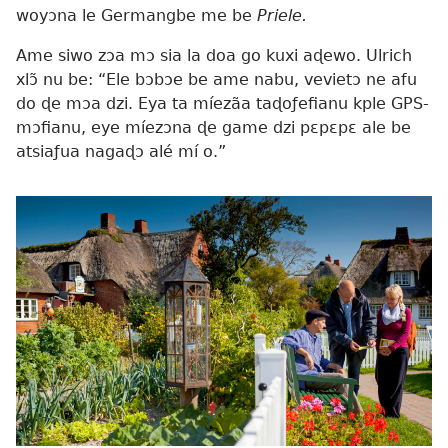
woyɔna le Germangbe me be
Priele.
Ame siwo zɔa mɔ sia la doa go kuxi aɖewo. Ulrich
xlɔ̃ nu be: “Ele bɔbɔe be ame nabu, vevietɔ ne afu
do ɖe mɔa dzi. Eya ta míezãa taɖoƒefianu kple GPS-
mɔfianu, eye míezɔna ɖe game dzi pɛpɛpɛ ale be
atsiaƒua nagaɖɔ alé mí o.”