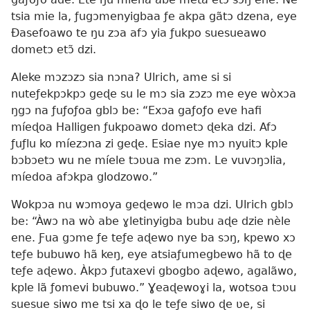
tsia mie la, ƒugɔmenyigbaa ƒe akpa gãtɔ dzena, eye
Ðasefoawo te ŋu zɔa afɔ yia ƒukpo suesueawo
dometɔ etɔ̃ dzi.
Aleke mɔzɔzɔ sia nɔna? Ulrich, ame si si
nuteƒekpɔkpɔ geɖe su le mɔ sia zɔzɔ me eye wòxɔa
ŋgɔ na ƒuƒoƒoa gblɔ be: “Exɔa gaƒoƒo eve hafi
míeɖoa Halligen ƒukpoawo dometɔ ɖeka dzi. Afɔ
ƒuƒlu ko míezɔna zi geɖe. Esiae nye mɔ nyuitɔ kple
bɔbɔetɔ wu ne míele tɔʋua me zɔm. Le vuvɔŋɔlia,
míedoa afɔkpa glodzowo.”
Wokpɔa nu wɔmoya geɖewo le mɔa dzi. Ulrich gblɔ
be: “Àwɔ na wò abe ɣletinyigba bubu aɖe dzie nèle
ene. Ƒua gɔme ƒe teƒe aɖewo nye ba sɔŋ, kpewo xɔ
teƒe bubuwo hã keŋ, eye atsiaƒumegbewo hã to ɖe
teƒe aɖewo. Àkpɔ ƒutaxevi gbogbo aɖewo, agalãwo,
kple lã ƒomevi bubuwo.” Ɣeaɖewoɣi la, wotsoa tɔʋu
suesue siwo me tsi xa ɖo le teƒe siwo ɖe ʋe, si