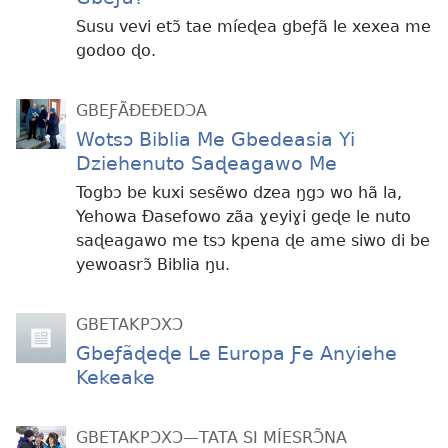
Susu vevi etɔ̃ tae míeɖea gbeƒã le xexea me
godoo ɖo.
GBEƑÃÐEÐEDƆA
Wotsɔ Biblia Me Gbedeasia Yi
Dziehenuto Saɖeagawo Me
Togbɔ be kuxi sesẽwo dzea ŋgɔ wo hã la,
Yehowa Ðasefowo zãa ɣeyiɣi geɖe le nuto
saɖeagawo me tsɔ kpena ɖe ame siwo di be
yewoasrɔ̃ Biblia ŋu.
GBETAKPƆXƆ
Gbeƒãɖeɖe Le Europa Ƒe Anyiehe
Kekeake
GBETAKPƆXƆ—TATA SI MÍESRƆ̃NA