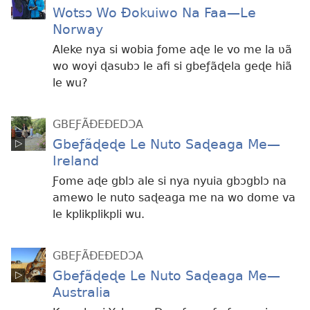
Wotsɔ Wo Ðokuiwo Na Faa—Le
Norway
Aleke nya si wobia ƒome aɖe le vo me la ʋã
wo woyi ɖasubɔ le afi si gbeƒãɖela geɖe hiã
le wu?
GBEƑÃÐEÐEDƆA
Gbeƒãɖeɖe Le Nuto Saɖeaga Me​—
Ireland
Ƒome aɖe gblɔ ale si nya nyuia gbɔgblɔ na
amewo le nuto saɖeaga me na wo dome va
le kplikplikpli wu.
GBEƑÃÐEÐEDƆA
Gbeƒãɖeɖe Le Nuto Saɖeaga Me​—
Australia