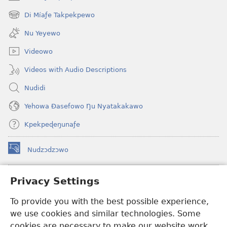
(opens
new
Di Míaƒe Takpekpewo
(opens
window)
new
Nu Yeyewo
window)
Videowo
Videos with Audio Descriptions
Nudidi
Yehowa Ðasefowo Ŋu Nyatakakawo
Kpekpeɖeŋunaƒe
Nudzɔdzɔwo
(opens
new
window)
Gbetakpɔxɔ INTERNET DZI AGBALẼDZRAƉOƑE
Privacy Settings
(opens
new
®
To provide you with the best possible experience,
JW Hub
window)
(opens
we use cookies and similar technologies. Some
new
®
JW Library
window)
cookies are necessary to make our website work