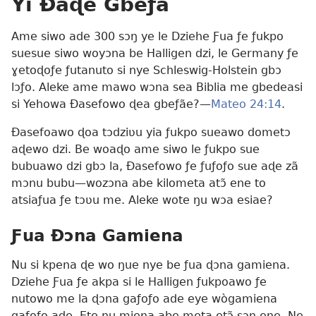
Yi Ðaɖe Gbeƒã
Ame siwo ade 300 sɔŋ ye le Dziehe Ƒua ƒe ƒukpo
suesue siwo woyɔna be Halligen dzi, le Germany ƒe
ɣetoɖoƒe ƒutanuto si nye Schleswig-Holstein gbɔ
lɔƒo. Aleke ame mawo wɔna sea Biblia me gbedeasi
si Yehowa Ðasefowo ɖea gbeƒãe?​—
Mateo 24:14
.
Ðasefoawo ɖoa tɔdziʋu yia ƒukpo sueawo dometɔ
aɖewo dzi. Be woaɖo ame siwo le ƒukpo sue
bubuawo dzi gbɔ la, Ðasefowo ƒe ƒuƒoƒo sue aɖe zã
mɔnu bubu​—wozɔna abe kilometa atɔ̃ ene to
atsiaƒua ƒe tɔʋu me. Aleke wote ŋu wɔa esiae?
Ƒua Ðɔna Gamiena
Nu si kpena ɖe wo ŋue nye be ƒua ɖɔna gamiena.
Dziehe Ƒua ƒe akpa si le Halligen ƒukpoawo ƒe
nutowo me la ɖɔna gaƒoƒo ade eye wògamiena
gaƒoƒo ade. Ete ŋu miena abe meta etɔ̃ sɔŋ ene. Ne