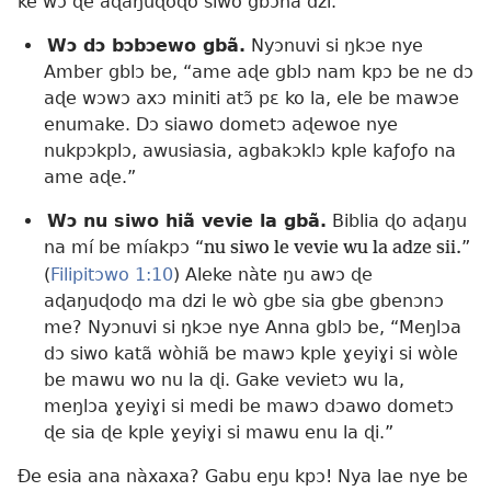
ke wɔ ɖe aɖaŋuɖoɖo siwo gbɔna dzi.
Wɔ dɔ bɔbɔewo gbã.
Nyɔnuvi si ŋkɔe nye
Amber gblɔ be, “
ame aɖe gblɔ nam kpɔ be ne dɔ
aɖe wɔwɔ axɔ miniti atɔ̃ pɛ ko la, ele be mawɔe
enumake. Dɔ siawo dometɔ aɖewoe nye
nukpɔkplɔ, awusiasia, agbakɔklɔ kple kaƒoƒo na
ame aɖe.
”
Wɔ nu siwo hiã vevie la gbã.
Biblia ɖo aɖaŋu
na mí be míakpɔ “
”
nu siwo le vevie wu la adze sii.
(
Filipitɔwo 1:10
) Aleke nàte ŋu awɔ ɖe
aɖaŋuɖoɖo ma dzi le wò gbe sia gbe gbenɔnɔ
me? Nyɔnuvi si ŋkɔe nye Anna gblɔ be, “
Meŋlɔa
dɔ siwo katã wòhiã be mawɔ kple ɣeyiɣi si wòle
be mawu wo nu la ɖi. Gake vevietɔ wu la,
meŋlɔa ɣeyiɣi si medi be mawɔ dɔawo dometɔ
ɖe sia ɖe kple ɣeyiɣi si mawu enu la ɖi.
”
Ðe esia ana nàxaxa? Gabu eŋu kpɔ! Nya lae nye be