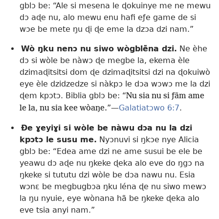
gblɔ be: “
Ale si mesena le ɖokuinye me ne mewu
dɔ aɖe nu, alo mewu enu hafi eƒe game de si
wɔe be mete ŋu ɖi ɖe eme la dzɔa dzi nam.
”
Wò ŋku nenɔ nu siwo wògblẽna dzi.
Ne èhe
dɔ si wòle be nàwɔ ɖe megbe la, ekema èle
dzimaɖitsitsi dom ɖe dzimaɖitsitsi dzi na ɖokuiwò
eye èle dzidzedze si nàkpɔ le dɔa wɔwɔ me la dzi
ɖem kpɔtɔ. Biblia gblɔ be: “
Nu sia nu si ƒãm ame
”​—
Galatiatɔwo 6:7
.
le la, nu sia kee wòaŋe.
Ðe ɣeyiɣi si wòle be nàwu dɔa nu la dzi
kpɔtɔ le susu me.
Nyɔnuvi si ŋkɔe nye Alicia
gblɔ be: “
Edea ame dzi ne ame susui be ele be
yeawu dɔ aɖe nu ŋkeke ɖeka alo eve do ŋgɔ na
ŋkeke si tututu dzi wòle be dɔa nawu nu. Esia
wɔnɛ be megbugbɔa ŋku léna ɖe nu siwo mewɔ
la ŋu nyuie, eye wònana hã be ŋkeke ɖeka alo
eve tsia anyi nam.
”