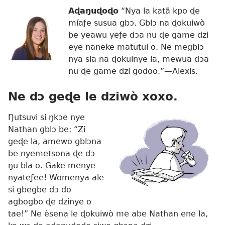
Aɖaŋuɖoɖo
“
Nya la katã kpo ɖe
míaƒe susua gbɔ. Gblɔ na ɖokuiwò
be yeawu yeƒe dɔa nu ɖe game dzi
eye naneke matutui o. Ne megblɔ
nya sia na ɖokuinye la, mewua dɔa
nu ɖe game dzi godoo.
”​—Alexis.
Ne dɔ geɖe le dziwò xoxo.
Ŋutsuvi si ŋkɔe nye
Nathan gblɔ be: “
Zi
geɖe la, amewo gblɔna
be nyemetsona ɖe dɔ
ŋu bla o. Gake menye
nyateƒee! Womenya ale
si gbegbe dɔ do
agbogbo ɖe dzinye o
tae!
” Ne èsena le ɖokuiwò me abe Nathan ene la,