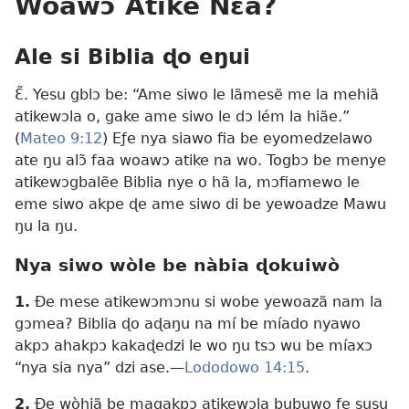
Woawɔ Atike Nɛa?
Ale si Biblia ɖo eŋui
Ɛ̃. Yesu gblɔ be: “Ame siwo le lãmesẽ me la mehiã
atikewɔla o, gake ame siwo le dɔ lém la hiãe.”
(
Mateo 9:12
) Eƒe nya siawo fia be eyomedzelawo
ate ŋu alɔ̃ faa woawɔ atike na wo. Togbɔ be menye
atikewɔgbalẽe Biblia nye o hã la, mɔfiamewo le
eme siwo akpe ɖe ame siwo di be yewoadze Mawu
ŋu la ŋu.
Nya siwo wòle be nàbia ɖokuiwò
1.
Ðe mese atikewɔmɔnu si wobe yewoazã nam la
gɔmea? Biblia ɖo aɖaŋu na mí be míado nyawo
akpɔ ahakpɔ kakaɖedzi le wo ŋu tsɔ wu be míaxɔ
“nya sia nya” dzi ase.—
Lododowo 14:15
.
2.
Ðe wòhiã be magakpɔ atikewɔla bubuwo ƒe susu