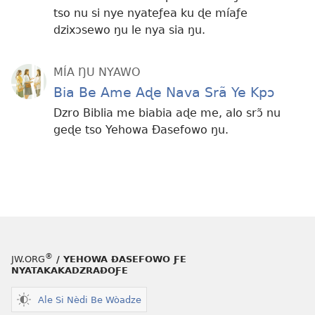
tso nu si nye nyateƒea ku ɖe míaƒe
dzixɔsewo ŋu le nya sia ŋu.
MÍA ŊU NYAWO
Bia Be Ame Aɖe Nava Srã Ye Kpɔ
Dzro Biblia me biabia aɖe me, alo srɔ̃ nu
geɖe tso Yehowa Ðasefowo ŋu.
®
JW.ORG
/ YEHOWA ƉASEFOWO ƑE
NYATAKAKADZRAƉOƑE
Ale Si Nèdi Be Wòadze