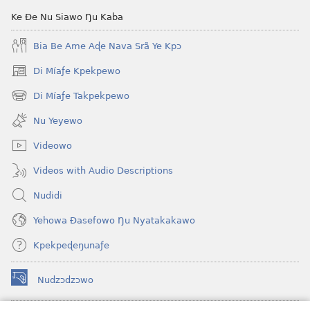
Ke Ðe Nu Siawo Ŋu Kaba
Bia Be Ame Aɖe Nava Srã Ye Kpɔ
Di Míaƒe Kpekpewo
(opens
new
Di Míaƒe Takpekpewo
(opens
window)
new
Nu Yeyewo
window)
Videowo
Videos with Audio Descriptions
Nudidi
Yehowa Ðasefowo Ŋu Nyatakakawo
Kpekpeɖeŋunaƒe
Nudzɔdzɔwo
(opens
new