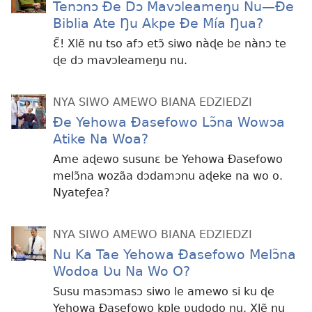
Tenɔnɔ Ðe Dɔ Mavɔleameŋu Nu—Ðe
Biblia Ate Ŋu Akpe Ðe Mía Ŋua?
Ɛ̃! Xlẽ nu tso afɔ etɔ̃ siwo nàɖe be nànɔ te
ɖe dɔ mavɔleameŋu nu.
NYA SIWO AMEWO BIANA EDZIEDZI
Ðe Yehowa Ðasefowo Lɔ̃na Wowɔa
Atike Na Woa?
Ame aɖewo susunɛ be Yehowa Ðasefowo
melɔ̃na wozãa dɔdamɔnu aɖeke na wo o.
Nyateƒea?
NYA SIWO AMEWO BIANA EDZIEDZI
Nu Ka Tae Yehowa Ðasefowo Melɔ̃na
Wodoa Ʋu Na Wo O?
Susu masɔmasɔ siwo le amewo si ku ɖe
Yehowa Ðasefowo kple ʋudodo ŋu. Xlẽ nu