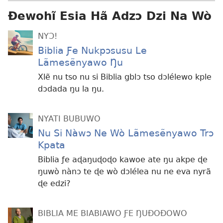
Ɖewohĩ Esia Hã Adzɔ Dzi Na Wò
NYƆ!
Biblia Ƒe Nukpɔsusu Le
Lãmesẽnyawo Ŋu
Xlẽ nu tso nu si Biblia gblɔ tso dɔlélewo kple
dɔdada ŋu la ŋu.
NYATI BUBUWO
Nu Si Nàwɔ Ne Wò Lãmesẽnyawo Trɔ
Kpata
Biblia ƒe aɖaŋuɖoɖo kawoe ate ŋu akpe ɖe
ŋuwò nànɔ te ɖe wò dɔlélea nu ne eva nyrã
ɖe edzi?
BIBLIA ME BIABIAWO ƑE ŊUÐOÐOWO