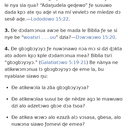
le nya sia ŋua? “Adaŋudela geɖewo” ƒe susuwo
dada kpɔ ate ŋu aɖe vi na mí vevietɔ ne míedze dɔ
sesẽ aɖe.—
Lododowo 15:22
.
3.
Ðe dɔdamɔnua awɔe be mada le Biblia ƒe se si
nye be “
woatsri . . . ʋu
” dzia?—
Dɔwɔwɔwo 15:20
.
4.
Ðe gbɔgbɔyɔyɔ ƒe nuwɔnawo nɔa mɔ si dzi ɖɔkta
ato adom kpɔ kple dɔdamɔnua mea? Biblia tsri
“gbɔgbɔyɔyɔ.” (
Galatiatɔwo 5:19-21
) Be nànya ne
atikewɔmɔnua lɔ gbɔgbɔyɔyɔ ɖe eme la, bu
nyabiase siawo ŋu:
Ðe atikewɔla la zãa gbɔgbɔyɔyɔa?
Ðe atikewɔlaa susui be ɖe nèdze agɔ le mawuwo
dzi alo adzetɔwo gbɔe dɔa tsoa?
Ðe atikea wɔwɔ alo ezazã alɔ vɔsasa, gbesa, alo
nuwɔna siawo ƒomevi ɖe emea?