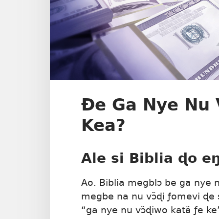
Ðe Ga Nye Nu 
Kea?
Ale si Biblia ɖo e
Ao. Biblia megblɔ be ga nye n
megbe na nu vɔ̃ɖi ƒomevi ɖe 
“ga nye nu vɔ̃ɖiwo katã ƒe 