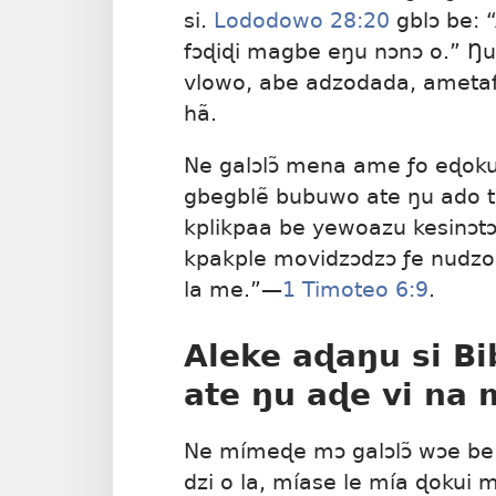
si.
Lododowo 28:20
gblɔ be: “
fɔɖiɖi magbe eŋu nɔnɔ o.” Ŋ
vlowo, abe adzodada, ametaf
hã.
Ne galɔlɔ̃ mena ame ƒo eɖoku
gbegblẽ bubuwo ate ŋu ado t
kplikpaa be yewoazu kesinɔtɔ
kpakple movidzɔdzɔ ƒe nudzod
la me.”—
1 Timoteo 6:9
.
Aleke aɖaŋu si Bi
ate ŋu aɖe vi na 
Ne mímeɖe mɔ galɔlɔ̃ wɔe be
dzi o la, míase le mía ɖokui