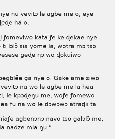
ye nu vevitɔ le agbe me o, eye
eɖe hã o.
ɖi ƒomeviwo katã ƒe ke ɖekae nye
ti lɔlɔ̃ sia yome la, wotra mɔ tso
evesese geɖe ŋɔ wo ɖokuiwo
egblẽe ga nye o. Gake ame siwo
evitɔ na wo le agbe me la hea
zi, le kpɔɖeŋu me, woƒe ƒomewo
a fu na wo le dɔwɔwɔ atraɖii ta.
iaƒe agbenɔnɔ navo tso galɔlɔ̃ me,
a la nadze mia ŋu.”