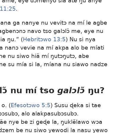
 ame, eye dɔmenyo sia ate ŋu anye
11:25
.
agana ga nanye nu vevitɔ na mí le agbe
agbenɔnɔ navo tso galɔlɔ̃ me, eye nu
ia ŋu.” (
Hebritɔwo 13:5
) Nu si nya
 nanɔ vevie na mí akpa alo be míati
e nu siwo hiã mí ŋutɔŋutɔ, abe
e su mía si la, míana nu siawo nadze
lɔ̃ nu mí tso
galɔlɔ̃
ŋu?
o. (
Efesotɔwo 5:5
) Susu ɖeka si tae
ubɔsubɔ, alo alakpasubɔsubɔ.
ãe nye be zi geɖe la, ŋuklẽlawo wɔa
dzem be nu siwo yewodi la nasu yewo