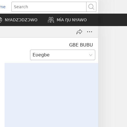
Eme
ns
Search
NYADZƆDZƆWO
MÍA ŊU NYAWO
ow)
GBE BUBU