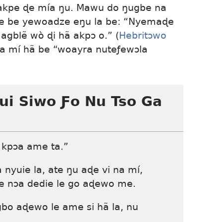
akpe ɖe mía ŋu. Mawu do ŋugbe na
e be yewoadze eŋu la be: “Nyemaɖe
agblẽ wò ɖi hã akpɔ o.” (
Hebritɔwo
a mí hã be “woayra nuteƒewɔla
i Siwo Ƒo Nu Tso Ga
. kpɔa ame ta.”
nyuie la, ate ŋu aɖe vi na mí,
e nɔa dedie le go aɖewo me.
bo aɖewo le ame si hã la, nu