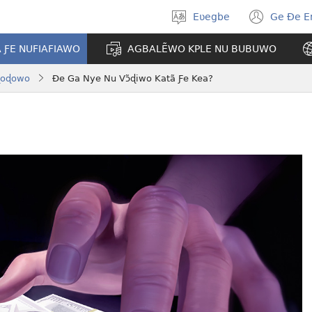
Eʋegbe
Ge Ðe 
Tia
(ope
gbegbɔgblɔ
new
A ƑE NUFIAFIAWO
AGBALẼWO KPLE NU BUBUWO
wind
ɖoɖowo
Ðe Ga Nye Nu Vɔ̃ɖiwo Katã Ƒe Kea?