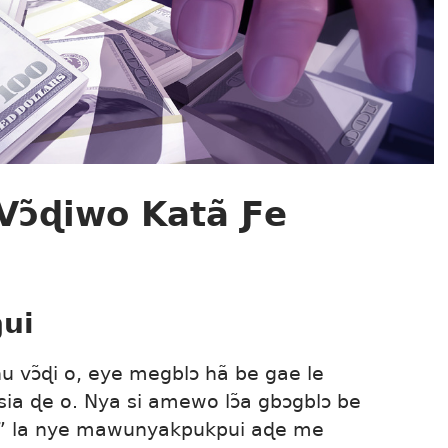
Vɔ̃ɖiwo Katã Ƒe
ŋui
u vɔ̃ɖi o, eye megblɔ hã be gae le
sia ɖe o. Nya si amewo lɔ̃a gbɔgblɔ be
ke” la nye mawunyakpukpui aɖe me