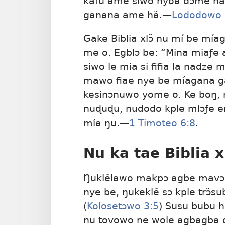
kafu ame siwo nyoa dɔme na
ganana ame hã.—
Lododowo 
Gake Biblia xlɔ̃ nu mí be mí
me o. Egblɔ be: “Mina miaƒe 
siwo le mia si fifia la nadze m
mawo fiae nye be míagana ga
kesinɔnuwo yome o. Ke boŋ, n
nuɖuɖu, nudodo kple mlɔƒe en
mía ŋu.—
1 Timoteo 6:8
.
Nu ka tae Biblia x
Ŋuklẽlawo makpɔ agbe mavɔ 
nye be, ŋukeklẽ sɔ kple trɔ̃s
(
Kolosetɔwo 3:5
) Susu bubu h
nu tovowo ne wole agbagba 