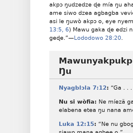
akpɔ ŋudzedze ɖe mía ŋu ah
ame siwo dzea agbagba vevi
asi le ŋuwò akpɔ o, eye nyem
13:5, 6
) Mawu gaka ɖe edzi n
geɖe.”—
Lododowo 28:20
.
Mawunyakpukpu
Ŋu
Nyagblɔla 7:12
:
“Ga . . 
Nu si wòfia:
Ne míezã ga 
elabena etea ŋu nana am
Luka 12:15
:
“Ne nu gbog
siawo mana agbee o.”