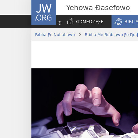
JW.ORG
Yehowa Ɖasefowo
GƆMEDZEƑE
BIBLI
Biblia Ƒe Nufiafiawo
Biblia Me Biabiawo Ƒe Ŋu