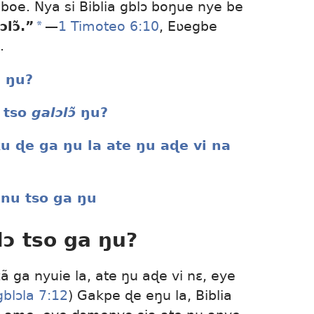
boe. Nya si Biblia gblɔ boŋue nye be
ɔlɔ̃.”
a
—
1 Timoteo 6:10
, Eʋegbe
.
a ŋu?
í tso
galɔlɔ̃
ŋu?
ku ɖe ga ŋu la ate ŋu aɖe vi na
nu tso ga ŋu
lɔ tso ga ŋu?
 ga nyuie la, ate ŋu aɖe vi nɛ, eye
blɔla 7:12
) Gakpe ɖe eŋu la, Biblia