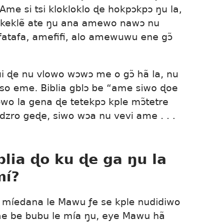
Ame si tsi klokloklo ɖe hokpɔkpɔ ŋu la,
ukeklẽ ate ŋu ana amewo nawɔ nu
atafa, amefifi, alo amewuwu ene gɔ̃
i ɖe nu vlowo wɔwɔ me o gɔ̃ hã la, nu
so eme. Biblia gblɔ be “ame siwo ɖoe
wo la gena ɖe tetekpɔ kple mɔ̃tetre
zro geɖe, siwo wɔa nu vevi ame . . .
blia ɖo ku ɖe ga ŋu la
mí?
 míedana le Mawu ƒe se kple nudidiwo
 me be bubu le mía ŋu, eye Mawu hã