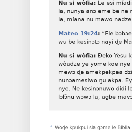
Nu si wòfia:
Le esi míadi
la, nunya anɔ eme be ne n
la, míana nu mawo nadze
Mateo 19:24
:
“Ele bɔbɔe
wu be kesinɔtɔ nayi ɖe Ma
Nu si wòfia:
Ðeko Yesu k
wòadze ye yome koe nye
mewɔ ɖe amekpekpea dzi o
nunɔamesiwo ŋu akpa. Ey
nye. Ne kesinɔnuwo didi 
lɔlɔ̃nu wɔwɔ la, agbe mav
a
Woɖe kpukpui sia gɔme le Biblia 