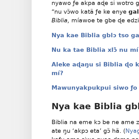
nyawo ƒe akpa aɖe si wotro g
“nu vɔ̃wo katã ƒe ke enye
gal
Biblia,
míawoe te gbe ɖe edzi
Nya kae Biblia gblɔ tso g
Nu ka tae Biblia xlɔ̃ nu m
Aleke aɖaŋu si Biblia ɖo 
mí?
Mawunyakpukpui siwo ƒo 
Nya kae Biblia gb
Biblia na eme kɔ be ne ame zã
ate ŋu ‘akpɔ eta’ gɔ̃ hã. (
Nyag