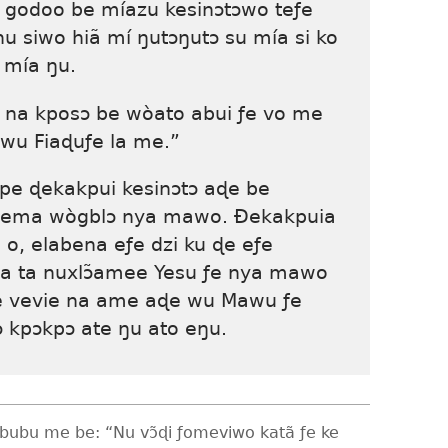
 godoo be míazu kesinɔtɔwo teƒe
u siwo hiã mí ŋutɔŋutɔ su mía si ko
 mía ŋu.
 na kposɔ be wòato abui ƒe vo me
wu Fiaɖuƒe la me.”
pe ɖekakpui kesinɔtɔ aɖe be
 ema wògblɔ nya mawo. Ðekakpuia
, elabena eƒe dzi ku ɖe eƒe
a ta nuxlɔ̃amee Yesu ƒe nya mawo
le vevie na ame aɖe wu Mawu ƒe
ɔ kpɔkpɔ ate ŋu ato eŋu.
bubu me be: “Nu vɔ̃ɖi ƒomeviwo katã ƒe ke