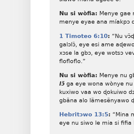
Nu si wòfia:
Menye gae n
menye eyae ana míakpɔ ɖ
1 Timoteo 6:10
:
“Nu vɔ̃
galɔlɔ̃, eye esi ame aɖewo 
xɔse la gbɔ, eye wotsɔ v
flofloflo.”
Nu si wòfia:
Menye nu gb
lɔ̃
ga eye wona wònye nu v
kuxiwo vaa wo ɖokuiwo d
gbãna alo lãmesẽnyawo ɖe
Hebritɔwo 13:5
:
“Mina m
eye nu siwo le mia si fifi