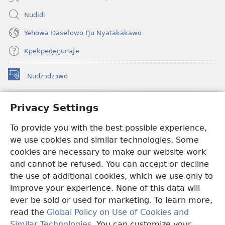
Nudidi
Yehowa Ðasefowo Ŋu Nyatakakawo
Kpekpeɖeŋunaƒe
Nudzɔdzɔwo
(opens
new
window)
Gbetakpɔxɔ INTERNET DZI AGBALẼDZRAƉOƑE
Privacy Settings
(opens
new
®
JW Hub
To provide you with the best possible experience,
window)
(opens
we use cookies and similar technologies. Some
new
®
JW Library
window)
cookies are necessary to make our website work
and cannot be refused. You can accept or decline
Watchtower Library
the use of additional cookies, which we use only to
improve your experience. None of this data will
ever be sold or used for marketing. To learn more,
read the
Global Policy on Use of Cookies and
Copyright
© 2026 Watch Tower Bible and Tract Society of Pennsylvania.
Similar Technologies
. You can customize your