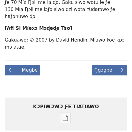
ƒe 70 Mía Ŋɔli me la ɖo. Gaku siwo wotu le ƒe
130 Mía Ŋɔli me lɔƒo siwo dzi wota Yudatɔwo ƒe
haƒonuwo ɖo
[Afi Si Míexɔ Mɔɖeɖe Tso]
Gakuawo: © 2007 by David Hendin. Míawo koe kpɔ
mɔ atae.
Megbe
Ŋgɔgbe
KƆPIWƆWƆ ƑE TIATIAWO
Agbalẽ
siwo