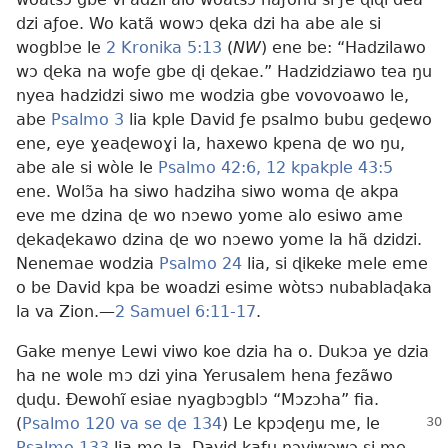
dzi aƒoe. Wo katã wowɔ ɖeka dzi ha abe ale si
wogblɔe le
2 Kronika 5:13
(
NW
) ene be: “Hadzilawo
wɔ ɖeka na woƒe gbe ɖi ɖekae.” Hadzidziawo tea ŋu
nyea hadzidzi siwo me wodzia gbe vovovoawo le,
abe
Psalmo 3
lia kple David ƒe psalmo bubu geɖewo
ene, eye ɣeaɖewoɣi la, haxewo kpena ɖe wo ŋu,
abe ale si wòle le
Psalmo 42:6,
12 kpakple
43:5
ene. Wolɔ̃a ha siwo hadziha siwo woma ɖe akpa
eve me dzina ɖe wo nɔewo yome alo esiwo ame
ɖekaɖekawo dzina ɖe wo nɔewo yome la hã dzidzi.
Nenemae wodzia
Psalmo 24
lia, si ɖikeke mele eme
o be David kpa be woadzi esime wòtsɔ nubablaɖaka
la va Zion.—
2 Samuel 6:11-17
.
Gake menye Lewi viwo koe dzia ha o. Dukɔa ye dzia
ha ne wole mɔ dzi yina Yerusalem hena ƒezãwo
ɖuɖu. Ðewohĩ esiae nyagbɔgblɔ “Mɔzɔha” fia.
(
Psalmo 120 va se ɖe 134
) Le
kpɔɖeŋu me, le
Psalmo 133
lia me la, David kafu nɔviwɔwɔ si me