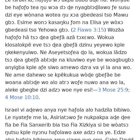
be haƒoƒo tea ŋu wɔa dɔ ɖe nyagblɔɖilawo ƒe susu
dzi eye wònana wotea ŋu xɔa gbedeasi tso Mawu
gbɔ. Esime wonɔ kasaŋku ƒom na Elisa ye wòxɔ
gbedeasi tso Yehowa gbɔ. (
2 Fiawo 3:15
) Wozãa
haƒoƒo hã tsɔ ɖea gbeƒã azã tɔxɛwo. Wokua
klosalokpẽ eve tsɔ ɖea gbeƒã dzinu yeyewo kple
ŋkekenyuiwo. Ne Aseyetsoƒea ɖo la, wokua lãdzo
tsɔ ɖea gbeƒã ablɔɖe na kluviwo eye be woagbugbɔ
anyigba kple aƒe siwo amewo dzra va yi la ana wo.
Ne ame dahewo se kpẽkukua wòɖe gbeƒãe be
woana ablɔɖe wo alo atrɔ woƒe nuwo ana wo la,
aleke gbegbe dzi adzɔ woe nye esi!—
3 Mose 25:9;
4 Mose 10:10
.
Israel vi aɖewo anya nye haƒola alo hadzila bibiwo.
Le nyateƒe me la, Asiriatɔwo ƒe nukpakpa aɖe ɖee
fia be Fia Sanxerib bia tso Fia Xizkiya si be wòatsɔ
ŋutsu kple nyɔnu haƒolawo axe adzɔ na ye. Edze
abe haƒola bibiwoe ame siawo nye ene. Gake David