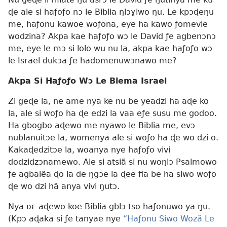
ɖe ale si haƒoƒo nɔ le Biblia ŋlɔɣiwo ŋu. Le kpɔɖeŋu
me, haƒonu kawoe woƒona, eye ha kawo ƒomevie
wodzina? Akpa kae haƒoƒo wɔ le David ƒe agbenɔnɔ
me, eye le mɔ si lolo wu nu la, akpa kae haƒoƒo wɔ
le Israel dukɔa ƒe hadomenuwɔnawo me?
Akpa Si Haƒoƒo Wɔ Le Blema Israel
Zi geɖe la, ne ame nya ke nu be yeadzi ha aɖe ko
la, ale si woƒo ha ɖe edzi la vaa eƒe susu me godoo.
Ha gbogbo aɖewo me nyawo le Biblia me, evɔ
nublanuitɔe la, womenya ale si woƒo ha ɖe wo dzi o.
Kakaɖedzitɔe la, woanya nye haƒoƒo vivi
dodzidzɔnamewo. Ale si atsiã si nu woŋlɔ Psalmowo
ƒe agbalẽa ɖo la de ŋgɔe la ɖee fia be ha siwo woƒo
ɖe wo dzi hã anya vivi ŋutɔ.
Nya ʋɛ aɖewo koe Biblia gblɔ tso haƒonuwo ya ŋu.
(Kpɔ aɖaka si ƒe tanyae nye
“Haƒonu Siwo Wozã Le