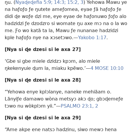
ŋu. (
Nyaɖeɖefia 5:9;
14:3;
15:2, 3
) Yehowa Mawu ye
na haƒoƒo ƒe ŋutete ameƒomea, eyae ƒã haƒoƒo ƒe
didi ɖe woƒe dzi me, eye eyae de haƒonuwo ƒoƒo alo
hadzidzi ƒe dzodzro si womate ŋu axe mɔ na o la wo
me. Ƒo wo katã ta la, Mawu ƒe nunanae hadzidzi
kple haƒoƒo nye na xɔsetɔwo.—
Yakobo 1:17
.
[Nya si ɖe dzesi si le axa 27]
‘Gbe si gbe miele dzidzɔ kpɔm, alo miele
ŋkekenyuie ɖum la, miaku kpẽwo.’—
4 MOSE 10:10
[Nya si ɖe dzesi si le axa 28]
“Yehowa enye kplɔlanye, naneke mehiãam o.
Lãnyiƒe damawo wòna metsyɔ akɔ ɖo; gbɔɖemeƒe
tɔwo nu wòkplɔm yii.”—
PSALMO 23:1, 2
[Nya si ɖe dzesi si le axa 29]
“Ame akpe ene natsɔ hadzinu, siwo mewɔ hena