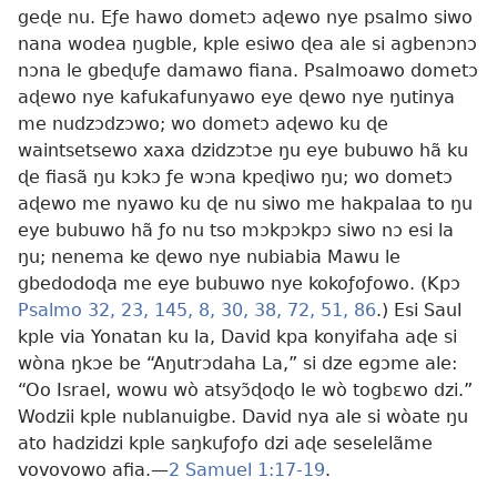
geɖe nu. Eƒe hawo dometɔ aɖewo nye psalmo siwo
nana wodea ŋugble, kple esiwo ɖea ale si agbenɔnɔ
nɔna le gbeɖuƒe damawo fiana. Psalmoawo dometɔ
aɖewo nye kafukafunyawo eye ɖewo nye ŋutinya
me nudzɔdzɔwo; wo dometɔ aɖewo ku ɖe
waintsetsewo xaxa dzidzɔtɔe ŋu eye bubuwo hã ku
ɖe fiasã ŋu kɔkɔ ƒe wɔna kpeɖiwo ŋu; wo dometɔ
aɖewo me nyawo ku ɖe nu siwo me hakpalaa to ŋu
eye bubuwo hã ƒo nu tso mɔkpɔkpɔ siwo nɔ esi la
ŋu; nenema ke ɖewo nye nubiabia Mawu le
gbedodoɖa me eye bubuwo nye kokoƒoƒowo. (Kpɔ
Psalmo 32,
23,
145,
8,
30,
38,
72,
51,
86
.) Esi Saul
kple via Yonatan ku la, David kpa konyifaha aɖe si
wòna ŋkɔe be “Aŋutrɔdaha La,” si dze egɔme ale:
“Oo Israel, wowu wò atsyɔ̃ɖoɖo le wò togbɛwo dzi.”
Wodzii kple nublanuigbe. David nya ale si wòate ŋu
ato hadzidzi kple saŋkuƒoƒo dzi aɖe seselelãme
vovovowo afia.—
2 Samuel 1:17-19
.