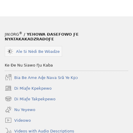
le
mɔ̃
dzi
ƒe
kɔpiwɔwɔ
®
JW.ORG
/ YEHOWA ƉASEFOWO ƑE
ƒe
NYATAKAKADZRAƉOƑE
tiatiawo
Ale Si Nèdi Be Wòadze
GBETAKPƆXƆ
December 2009
Ke Ðe Nu Siawo Ŋu Kaba
Bia Be Ame Aɖe Nava Srã Ye Kpɔ
Di Míaƒe Kpekpewo
(opens
new
Di Míaƒe Takpekpewo
(opens
window)
new
Nu Yeyewo
window)
Videowo
Videos with Audio Descriptions