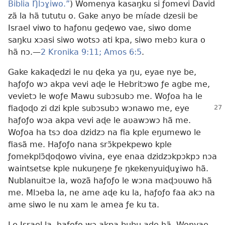
Biblia Ŋlɔɣiwo.”
) Womenya kasaŋku si ƒomevi David
zã la hã tututu o. Gake anyo be míade dzesii be
Israel viwo to haƒonu geɖewo vae, siwo dome
saŋku xɔasi siwo wotsɔ ati kpa, siwo mebɔ kura o
hã nɔ.—
2 Kronika 9:11;
Amos 6:5
.
Gake kakaɖedzi le nu ɖeka ya ŋu, eyae nye be,
haƒoƒo wɔ akpa vevi aɖe le Hebritɔwo ƒe agbe me,
vevietɔ le woƒe Mawu subɔsubɔ me. Woƒoa ha le
fiaɖoɖo zi dzi kple subɔsubɔ
wɔnawo me, eye
haƒoƒo wɔa akpa vevi aɖe le aʋawɔwɔ hã me.
Woƒoa ha tsɔ doa dzidzɔ na fia kple eŋumewo le
fiasã me. Haƒoƒo nana srɔ̃kpekpewo kple
ƒomekplɔ̃ɖoɖowo vivina, eye enaa dzidzɔkpɔkpɔ nɔa
waintsetse kple nukuŋeŋe ƒe ŋkekenyuiɖuɣiwo hã.
Nublanuitɔe la, wozã haƒoƒo le wɔna maɖɔʋuwo hã
me. Mlɔeba la, ne ame aɖe ku la, haƒoƒo faa akɔ na
ame siwo le nu xam le amea ƒe ku ta.
Le Israel la, haƒoƒo wɔ akpa bubu aɖe hã. Wonyae