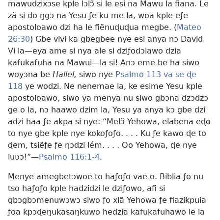
mawudzixɔse kple lɔlɔ̃ si le esi na Mawu la fiana. Le
zã si do ŋgɔ na Yesu ƒe ku me la, woa kple eƒe
apostoloawo dzi ha le fiẽnuɖuɖua megbe. (
Mateo
26:30
) Gbe vivi ka gbegbee nye esi anya nɔ David
Vi la—eya ame si nya ale si dziƒodɔlawo dzia
kafukafuha na Mawui—la si! Anɔ eme be ha siwo
woyɔna be
Hallel,
siwo nye
Psalmo 113 va se ɖe
118
ye wodzi. Ne nenemae la, ke esime Yesu kple
apostoloawo, siwo ya menya nu siwo gbɔna dzɔdzɔ
ge o la, nɔ haawo dzim la, Yesu ya anya kɔ gbe dzi
adzi haa ƒe akpa si nye: “Melɔ̃ Yehowa, elabena eɖo
to nye gbe kple nye kokoƒoƒo. . . . Ku ƒe kawo ɖe to
ɖem, tsiẽƒe ƒe ŋɔdzi lém. . . . Oo Yehowa, ɖe nye
luʋɔ!”—
Psalmo 116:1-4
.
Menye amegbetɔwoe to haƒoƒo vae o. Biblia ƒo nu
tso haƒoƒo kple hadzidzi le dziƒowo, afi si
gbɔgbɔmenuwɔwɔ siwo ƒo xlã Yehowa ƒe fiazikpuia
ƒoa kpɔɖeŋukasaŋkuwo hedzia kafukafuhawo le la