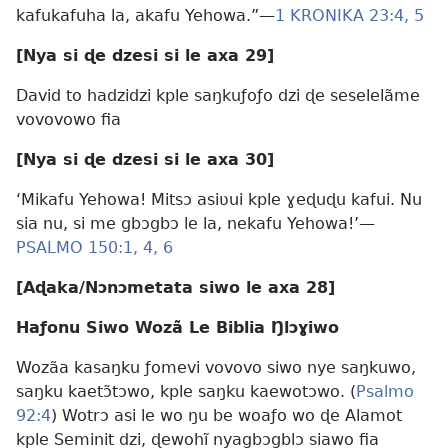
kafukafuha la, akafu Yehowa.”—
1 KRONIKA 23:4, 5
[Nya si ɖe dzesi si le axa 29]
David to hadzidzi kple saŋkuƒoƒo dzi ɖe seselelãme
vovovowo fia
[Nya si ɖe dzesi si le axa 30]
‘Mikafu Yehowa! Mitsɔ asiʋui kple ɣeɖuɖu kafui. Nu
sia nu, si me gbɔgbɔ le la, nekafu Yehowa!’—
PSALMO 150:1,
4,
6
[Aɖaka/Nɔnɔmetata siwo le axa 28]
Haƒonu Siwo Wozã Le Biblia Ŋlɔɣiwo
Wozãa kasaŋku ƒomevi vovovo siwo nye saŋkuwo,
saŋku kaetɔ̃tɔwo, kple saŋku kaewotɔwo. (
Psalmo
92:4
) Wotrɔ asi le wo ŋu be woaƒo wo ɖe Alamot
kple Seminit dzi, ɖewohĩ nyagbɔgblɔ siawo fia