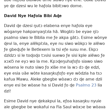
ye ɖe dzesi wu le haƒola bibitɔwo dome.
David Nye Haƒola Bibi Aɖe
David ɖe dzesi ŋutɔ elabena enye haƒola eye
wòganye hakpanyaŋlɔla hã. Wogblɔ be eyae ŋlɔ
psalmo siwo le Biblia me ƒe akpa gãtɔ. Esime wònye
ɖevi la, enye alẽkplɔla, eye nu siwo wòkpɔ le alẽwo
ƒe gbeɖuƒe le Betlexem la tsi eƒe susu me. Ekpɔ
dzidzɔ si le toɖoɖo tɔsisi suewo ƒe sisi kple alẽwo ƒe
xɔxlɔ̃ ne eyɔ wo la me. Kpɔɖeŋuhaƒoƒo siawo siwo
wòsena le nuto siwo ƒo xlãe me la wɔ dɔ ɖe edzi,
eye esia ʋãe wòte kasaŋkuƒoƒo eye wòdzia ha tsɔ
kafua Mawu. Aleke gbegbe wòawɔ dɔ ɖe ame dzii
enye esi be wòase ha si David ƒo ɖe
Psalmo 23
lia
dzi!
Esime David nye ɖekakpui la, eƒoa kasaŋku nyuie
ale gbegbe be wokafui na Fia Saul wòxɔe be wòava