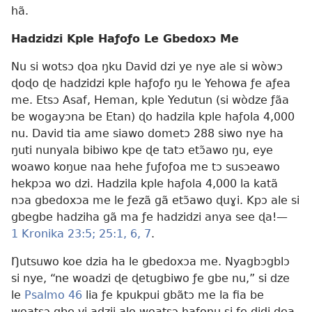
hã.
Hadzidzi Kple Haƒoƒo Le Gbedoxɔ Me
Nu si wotsɔ ɖoa ŋku David dzi ye nye ale si wòwɔ
ɖoɖo ɖe hadzidzi kple haƒoƒo ŋu le Yehowa ƒe aƒea
me. Etsɔ Asaf, Heman, kple Yedutun (si wòdze ƒãa
be wogayɔna be Etan) ɖo hadzila kple haƒola 4,000
nu. David tia ame siawo dometɔ 288 siwo nye ha
ŋuti nunyala bibiwo kpe ɖe tatɔ etɔ̃awo ŋu, eye
woawo koŋue naa hehe ƒuƒoƒoa me tɔ susɔeawo
hekpɔa wo dzi. Hadzila kple haƒola 4,000 la katã
nɔa gbedoxɔa me le ƒezã gã etɔ̃awo ɖuɣi. Kpɔ ale si
gbegbe hadziha gã ma ƒe hadzidzi anya see ɖa!—
1 Kronika 23:5;
25:1,
6, 7
.
Ŋutsuwo koe dzia ha le gbedoxɔa me. Nyagbɔgblɔ
si nye, “ne woadzi ɖe ɖetugbiwo ƒe gbe nu,” si dze
le
Psalmo 46
lia ƒe kpukpui gbãtɔ me la fia be
woatsɔ gbe vi adzii alo woatsɔ haƒonu si ƒe ɖiɖi dea