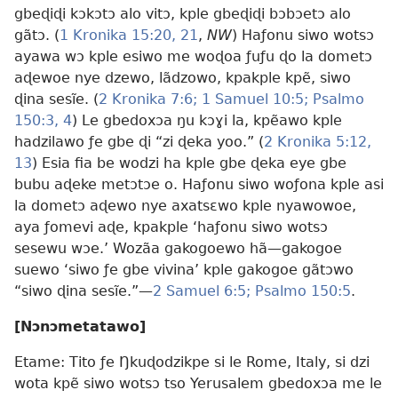
gbeɖiɖi kɔkɔtɔ alo vitɔ, kple gbeɖiɖi bɔbɔetɔ alo
gãtɔ. (
1 Kronika 15:20, 21
,
NW
) Haƒonu siwo wotsɔ
ayawa wɔ kple esiwo me woɖoa ƒuƒu ɖo la dometɔ
aɖewoe nye dzewo, lãdzowo, kpakple kpẽ, siwo
ɖina sesĩe. (
2 Kronika 7:6;
1 Samuel 10:5;
Psalmo
150:3, 4
) Le gbedoxɔa ŋu kɔɣi la, kpẽawo kple
hadzilawo ƒe gbe ɖi “zi ɖeka yoo.” (
2 Kronika 5:12,
13
) Esia fia be wodzi ha kple gbe ɖeka eye gbe
bubu aɖeke metɔtɔe o. Haƒonu siwo woƒona kple asi
la dometɔ aɖewo nye axatsɛwo kple nyawowoe,
aya ƒomevi aɖe, kpakple ‘haƒonu siwo wotsɔ
sesewu wɔe.’ Wozãa gakogoewo hã—gakogoe
suewo ‘siwo ƒe gbe vivina’ kple gakogoe gãtɔwo
“siwo ɖina sesĩe.”—
2 Samuel 6:5;
Psalmo 150:5
.
[Nɔnɔmetatawo]
Etame: Tito ƒe Ŋkuɖodzikpe si le Rome, Italy, si dzi
wota kpẽ siwo wotsɔ tso Yerusalem gbedoxɔa me le