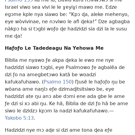
Israel viwo sea vivi le le ɣeyiɣi mawo me. Edze
egɔme kple nya siawo be: “Kpɔ ɖa, aleke mehenyo,
eye wòvivinae, ne nɔviwo le afi ɖeka!” Dze agbagba
nàkpɔ ha si tɔgbi woƒo ɖe hadzidzi sia dzi la le susu
me ɖa!
Haƒoƒo Le Tadedeagu
Na
Yehowa Me
Biblia me nyawo ƒe akpa ɖeka le ewo me nye
hadzidzi siawo tɔgbi, eye Psalmowo ƒe agbalẽa de
dzi ƒo na amegbetɔwo katã be woadzi
kafukafuhawo. (
Psalmo 150
) Ŋusẽ le haƒoƒo ŋu be
wòana ame naŋlɔ eƒe dzimaɖitsitsiwo be, eye
hadzidzi ate ŋu anɔ abe dɔmi ene ada gbe le ame
ƒe dzi si xɔ abi ŋu. Ke hã, Biblia de dzi ƒo hã be ame
siwo le dzidzɔ kpɔm la nadzi kafukafuhawo.—
Yakobo 5:13
.
Hadzidzi nye mɔ aɖe si dzi ame tona ɖea eƒe