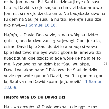
nɔ ha ƒom na ye. Esi Saul tsi dzimaɖi eye eƒe susu
tɔtɔ la, David tsɔ eƒe saŋku nɔ ha vivi fakɔnamewo
ƒom nɛ, si na eƒe dzi dze eme. Nu baɖabaɖa siwo nɔ
fu ɖem na Saul ƒe susu la nu tso, eye eƒe susu dze
akɔ anyi.—
1 Samuel 16:16
.
Haƒoƒo, si David lɔ̃na vevie, si naa wòkpɔa dzidzɔ
ŋutɔ la, hea kuxiwo vanɛ ɣeaɖewoɣi. Gbe ɖeka la,
esime David kple Saul ɖu dzi le aʋa aɖe si wowɔ
kple Filistitɔwo me eye wotrɔ gbɔna la, amewo dzi
aʋadziɖuha kple dzidzɔha aɖe wòge ɖe fia la ƒe to
me. Nyɔnuwo nɔ
ha dzim be: “Saul wu akpe,
Dawid wu akpe nane!” Esia wɔe be Saul do dziku
vevie eye wòte ŋuʋaʋã David, eye ‘tso gbe ma gbe
la, Saul va nɔa Dawid kpɔm ɖe ƒomevii.’—
1 Samuel
18:6-9
.
Haƒoƒo Wɔa Dɔ Ðe David Dzi
Ha siwo gbɔgbɔ ʋã David wòkpa la de ŋgɔ le mɔ