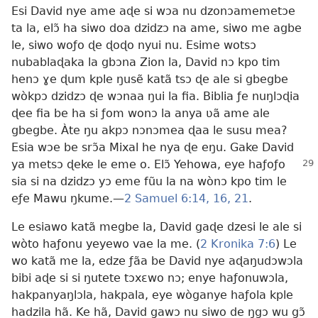
Esi David nye ame aɖe si wɔa nu dzonɔamemetɔe
ta la, elɔ̃ ha siwo doa dzidzɔ na ame, siwo me agbe
le, siwo woƒo ɖe ɖoɖo nyui nu. Esime wotsɔ
nubablaɖaka la gbɔna Zion la, David nɔ kpo tim
henɔ ɣe ɖum kple ŋusẽ katã tsɔ ɖe ale si gbegbe
wòkpɔ dzidzɔ ɖe wɔnaa ŋui la fia. Biblia ƒe nuŋlɔɖia
ɖee fia be ha si ƒom wonɔ la anya ʋã ame ale
gbegbe. Àte ŋu akpɔ nɔnɔmea ɖaa le susu mea?
Esia wɔe be srɔ̃a Mixal he nya ɖe eŋu. Gake David
ya metsɔ ɖeke le eme o. Elɔ̃ Yehowa, eye haƒoƒo
sia si na dzidzɔ yɔ eme fũu la na wònɔ kpo tim le
eƒe Mawu ŋkume.—
2 Samuel 6:14,
16,
21
.
Le esiawo katã megbe la, David gaɖe dzesi le ale si
wòto haƒonu yeyewo vae la me. (
2 Kronika 7:6
) Le
wo katã me la, edze ƒãa be David nye aɖaŋudɔwɔla
bibi aɖe si si ŋutete tɔxɛwo nɔ; enye haƒonuwɔla,
hakpanyaŋlɔla, hakpala, eye wòganye haƒola kple
hadzila hã. Ke hã, David gawɔ nu siwo de ŋgɔ wu gɔ̃