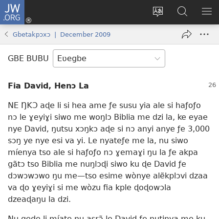
JW.ORG
Ge
Ðe
Trɔ
JW.ORG
EM
Eme
gbegbɔgblɔa
Nudidi
NE
Gbetakpɔxɔ | December 2009
(opens
new
GBE BUBU
window)
Fia David, Henɔ La
NE ŊKƆ aɖe li si hea ame ƒe susu yia ale si haƒoƒo
nɔ le ɣeyiɣi siwo me woŋlɔ Biblia me dzi la, ke eyae
nye David, ŋutsu xɔŋkɔ aɖe si nɔ anyi anye ƒe 3,000
sɔŋ ye nye esi va yi. Le nyateƒe me la, nu siwo
míenya tso ale si haƒoƒo nɔ ɣemaɣi ŋu la ƒe akpa
gãtɔ tso Biblia me nuŋlɔɖi siwo ku ɖe David ƒe
dɔwɔwɔwo ŋu me—tso esime wònye alẽkplɔvi dzaa
va ɖo ɣeyiɣi si me wòzu fia kple ɖoɖowɔla
dzeaɖaŋu la dzi.
Nu geɖe li míate ŋu asrɔ̃ le David ƒe ŋutinya me ku