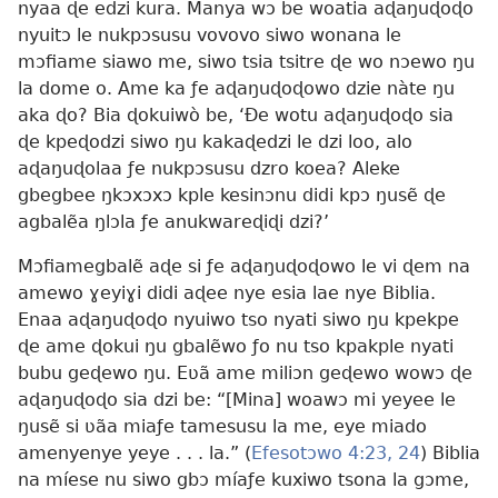
nyaa ɖe edzi kura. Manya wɔ be woatia aɖaŋuɖoɖo
nyuitɔ le nukpɔsusu vovovo siwo wonana le
mɔfiame siawo me, siwo tsia tsitre ɖe wo nɔewo ŋu
la dome o. Ame ka ƒe aɖaŋuɖoɖowo dzie nàte ŋu
aka ɖo? Bia ɖokuiwò be, ‘Ðe wotu aɖaŋuɖoɖo sia
ɖe kpeɖodzi siwo ŋu kakaɖedzi le dzi loo, alo
aɖaŋuɖolaa ƒe nukpɔsusu dzro koea? Aleke
gbegbee ŋkɔxɔxɔ kple kesinɔnu didi kpɔ ŋusẽ ɖe
agbalẽa ŋlɔla ƒe anukwareɖiɖi dzi?’
Mɔfiamegbalẽ aɖe si ƒe aɖaŋuɖoɖowo le vi ɖem na
amewo ɣeyiɣi didi aɖee nye esia lae nye Biblia.
Enaa aɖaŋuɖoɖo nyuiwo tso nyati siwo ŋu kpekpe
ɖe ame ɖokui ŋu gbalẽwo ƒo nu tso kpakple nyati
bubu geɖewo ŋu. Eʋã ame miliɔn geɖewo wowɔ ɖe
aɖaŋuɖoɖo sia dzi be: “[Mina] woawɔ mi yeyee le
ŋusẽ si ʋãa miaƒe tamesusu la me, eye miado
amenyenye yeye . . . la.” (
Efesotɔwo 4:23, 24
) Biblia
na míese nu siwo gbɔ míaƒe kuxiwo tsona la gɔme,