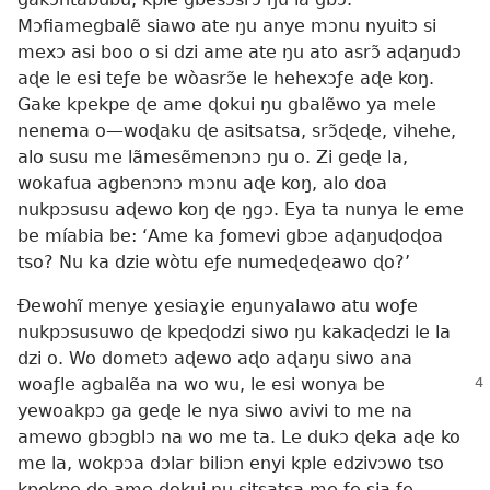
Mɔfiamegbalẽ siawo ate ŋu anye mɔnu nyuitɔ si
mexɔ asi boo o si dzi ame ate ŋu ato asrɔ̃ aɖaŋudɔ
aɖe le esi teƒe be wòasrɔ̃e le hehexɔƒe aɖe koŋ.
Gake kpekpe ɖe ame ɖokui ŋu gbalẽwo ya mele
nenema o—woɖaku ɖe asitsatsa, srɔ̃ɖeɖe, vihehe,
alo susu me lãmesẽmenɔnɔ ŋu o. Zi geɖe la,
wokafua agbenɔnɔ mɔnu aɖe koŋ, alo doa
nukpɔsusu aɖewo koŋ ɖe ŋgɔ. Eya ta nunya le eme
be míabia be: ‘Ame ka ƒomevi gbɔe aɖaŋuɖoɖoa
tso? Nu ka dzie wòtu eƒe numeɖeɖeawo ɖo?’
Ðewohĩ menye ɣesiaɣie eŋunyalawo atu woƒe
nukpɔsusuwo ɖe kpeɖodzi siwo ŋu kakaɖedzi le la
dzi o. Wo dometɔ aɖewo aɖo aɖaŋu siwo ana
woaƒle agbalẽa na wo wu, le esi wonya be
yewoakpɔ ga geɖe le nya siwo avivi to me na
amewo gbɔgblɔ na wo me ta. Le dukɔ ɖeka aɖe ko
me la, wokpɔa dɔlar biliɔn enyi kple edzivɔwo tso
kpekpe ɖe ame ɖokui ŋu sitsatsa me ƒe sia ƒe.