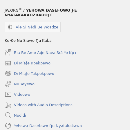
ƒe
kɔpiwɔwɔ
®
JW.ORG
/ YEHOWA ƉASEFOWO ƑE
ƒe
NYATAKAKADZRAƉOƑE
tiatiawo
Ale Si Nèdi Be Wòadze
GBETAKPƆXƆ
June 2009
Ke Ðe Nu Siawo Ŋu Kaba
Bia Be Ame Aɖe Nava Srã Ye Kpɔ
Di Míaƒe Kpekpewo
(opens
new
Di Míaƒe Takpekpewo
(opens
window)
new
Nu Yeyewo
window)
Videowo
Videos with Audio Descriptions
Nudidi
Yehowa Ðasefowo Ŋu Nyatakakawo