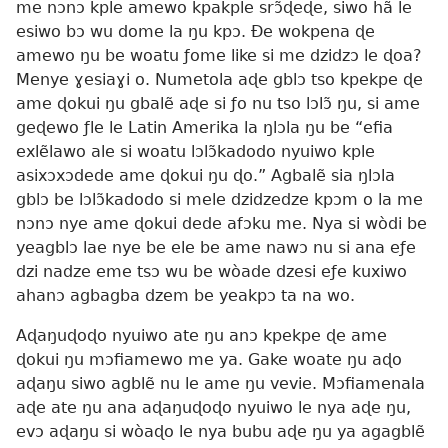
me nɔnɔ kple amewo kpakple srɔ̃ɖeɖe, siwo hã le
esiwo bɔ wu dome la ŋu kpɔ. Ðe wokpena ɖe
amewo ŋu be woatu ƒome like si me dzidzɔ le ɖoa?
Menye ɣesiaɣi o. Numetola aɖe gblɔ tso kpekpe ɖe
ame ɖokui ŋu gbalẽ aɖe si ƒo nu tso lɔlɔ̃ ŋu, si ame
geɖewo ƒle le Latin Amerika la ŋlɔla ŋu be “efia
exlẽlawo ale si woatu lɔlɔ̃kadodo nyuiwo kple
asixɔxɔdede ame ɖokui ŋu ɖo.” Agbalẽ sia ŋlɔla
gblɔ be lɔlɔ̃kadodo si mele dzidzedze kpɔm o la me
nɔnɔ nye ame ɖokui dede afɔku me. Nya si wòdi be
yeagblɔ lae nye be ele be ame nawɔ nu si ana eƒe
dzi nadze eme tsɔ wu be wòade dzesi eƒe kuxiwo
ahanɔ agbagba dzem be yeakpɔ ta na wo.
Aɖaŋuɖoɖo nyuiwo ate ŋu anɔ kpekpe ɖe ame
ɖokui ŋu mɔfiamewo me ya. Gake woate ŋu aɖo
aɖaŋu siwo agblẽ nu le ame ŋu vevie. Mɔfiamenala
aɖe ate ŋu ana aɖaŋuɖoɖo nyuiwo le nya aɖe ŋu,
evɔ aɖaŋu si wòaɖo le nya bubu aɖe ŋu ya agagblẽ