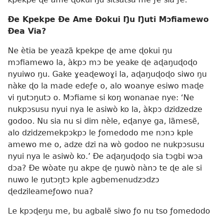
Ðe Kpekpe Ðe Ame Ðokui Ŋu Ŋuti Mɔfiamewo
Ðea Via?
Ne ètia be yeazã kpekpe ɖe ame ɖokui ŋu
mɔfiamewo la, àkpɔ mɔ be yeake ɖe aɖaŋuɖoɖo
nyuiwo ŋu. Gake ɣeaɖewoɣi la, aɖaŋuɖoɖo siwo ŋu
nàke ɖo la made edeƒe o, alo woanye esiwo maɖe
vi ŋutɔŋutɔ o. Mɔfiame si koŋ wonanae nye: ‘Ne
nukpɔsusu nyui nya le asiwò ko la, àkpɔ dzidzedze
godoo. Nu sia nu si dim nèle, eɖanye ga, lãmesẽ,
alo dzidzemekpɔkpɔ le ƒomedodo me nɔnɔ kple
amewo me o, adze dzi na wò godoo ne nukpɔsusu
nyui nya le asiwò ko.’ Ðe aɖaŋuɖoɖo sia tɔgbi wɔa
dɔa? Ðe wòate ŋu akpe ɖe ŋuwò nànɔ te ɖe ale si
nuwo le ŋutɔŋtɔ kple agbemenudzɔdzɔ
ɖedzileameƒowo nua?
Le kpɔɖeŋu me, bu agbalẽ siwo ƒo nu tso ƒomedodo