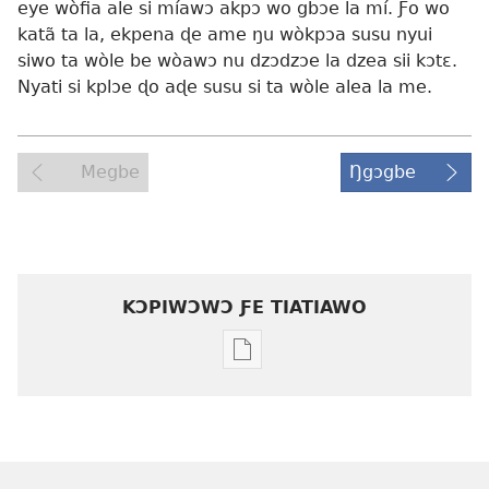
eye wòfia ale si míawɔ akpɔ wo gbɔe la mí. Ƒo wo
katã ta la, ekpena ɖe ame ŋu wòkpɔa susu nyui
siwo ta wòle be wòawɔ nu dzɔdzɔe la dzea sii kɔtɛ.
Nyati si kplɔe ɖo aɖe susu si ta wòle alea la me.
Megbe
Ŋgɔgbe
KƆPIWƆWƆ ƑE TIATIAWO
Agbalẽ
siwo
le
mɔ̃
dzi