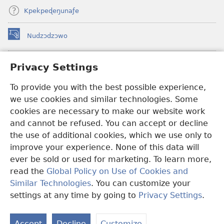
Kpekpeɖeŋunaƒe
Nudzɔdzɔwo
(opens
new
window)
Gbetakpɔxɔ INTERNET DZI AGBALẼDZRAƉOƑE
Privacy Settings
(opens
new
®
JW Hub
To provide you with the best possible experience,
window)
(opens
we use cookies and similar technologies. Some
new
®
JW Library
window)
cookies are necessary to make our website work
and cannot be refused. You can accept or decline
Watchtower Library
the use of additional cookies, which we use only to
improve your experience. None of this data will
ever be sold or used for marketing. To learn more,
read the
Global Policy on Use of Cookies and
Copyright
© 2026 Watch Tower Bible and Tract Society of Pennsylvania.
Similar Technologies
. You can customize your
EZAZÃ ŊUTI ƉOƉO
|
AMEŊUNYATAKAKA ŊUTI ƉOƉO
|
PRIVACY
settings at any time by going to
Privacy Settings
.
S
SETTINGS
Ta
Accept
Decline
Customize