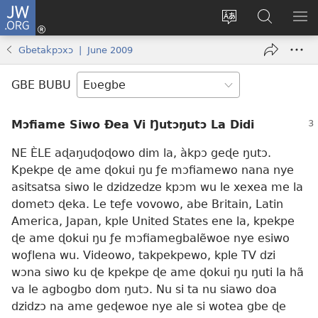
JW.ORG
Ge
Ðe
Trɔ
JW.ORG
EM
Eme
gbegbɔgblɔa
Nudidi
NE
Gbetakpɔxɔ | June 2009
(opens
new
GBE BUBU
window)
Mɔfiame Siwo Ðea Vi Ŋutɔŋutɔ La Didi
NE ÈLE aɖaŋuɖoɖowo dim la, àkpɔ geɖe ŋutɔ.
Kpekpe ɖe ame ɖokui ŋu ƒe mɔfiamewo nana nye
asitsatsa siwo le dzidzedze kpɔm wu le xexea me la
dometɔ ɖeka. Le teƒe vovowo, abe Britain, Latin
America, Japan, kple United States ene la, kpekpe
ɖe ame ɖokui ŋu ƒe mɔfiamegbalẽwoe nye esiwo
woƒlena wu. Videowo, takpekpewo, kple TV dzi
wɔna siwo ku ɖe kpekpe ɖe ame ɖokui ŋu ŋuti la hã
va le agbogbo dom ŋutɔ. Nu si ta nu siawo doa
dzidzɔ na ame geɖewoe nye ale si wotea gbe ɖe