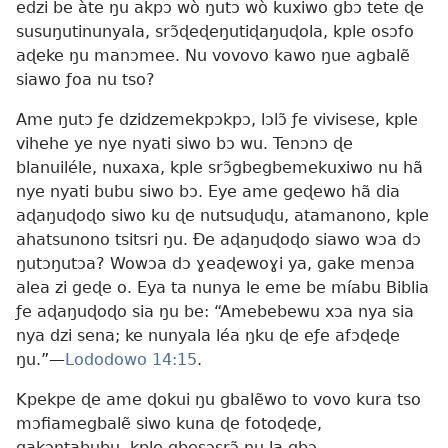
edzi be àte ŋu akpɔ wò ŋutɔ wò kuxiwo gbɔ tete ɖe
susuŋutinunyala, srɔ̃ɖeɖeŋutiɖaŋuɖola, kple osɔfo
aɖeke ŋu manɔmee. Nu vovovo kawo ŋue agbalẽ
siawo ƒoa nu tso?
Ame ŋutɔ ƒe dzidzemekpɔkpɔ, lɔlɔ̃ ƒe vivisese, kple
vihehe ye nye nyati siwo bɔ wu. Tenɔnɔ ɖe
blanuiléle, nuxaxa, kple srɔ̃gbegbemekuxiwo nu hã
nye nyati bubu siwo bɔ. Eye ame geɖewo hã dia
aɖaŋuɖoɖo siwo ku ɖe nutsuɖuɖu, atamanono, kple
ahatsunono tsitsri ŋu. Ðe aɖaŋuɖoɖo siawo wɔa dɔ
ŋutɔŋutɔa? Wowɔa dɔ ɣeaɖewoɣi ya, gake menɔa
alea zi geɖe o. Eya ta nunya le eme be míabu Biblia
ƒe aɖaŋuɖoɖo sia ŋu be: “Amebebewu xɔa nya sia
nya dzi sena; ke nunyala léa ŋku ɖe eƒe afɔɖeɖe
ŋu.”—
Lododowo 14:15
.
Kpekpe ɖe ame ɖokui ŋu gbalẽwo to vovo kura tso
mɔfiamegbalẽ siwo kuna ɖe fotoɖeɖe,
gakɔntabubu, kple gbesɔsrɔ̃ ŋu la gbɔ.