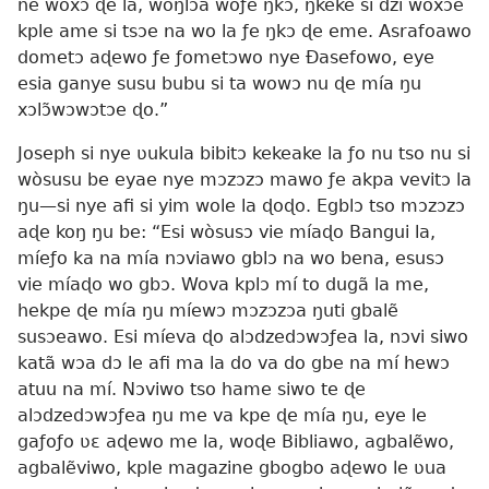
ne woxɔ ɖe la, woŋlɔa woƒe ŋkɔ, ŋkeke si dzi woxɔe
kple ame si tsɔe na wo la ƒe ŋkɔ ɖe eme. Asrafoawo
dometɔ aɖewo ƒe ƒometɔwo nye Ðasefowo, eye
esia ganye susu bubu si ta wowɔ nu ɖe mía ŋu
xɔlɔ̃wɔwɔtɔe ɖo.”
Joseph si nye ʋukula bibitɔ kekeake la ƒo nu tso nu si
wòsusu be eyae nye mɔzɔzɔ mawo ƒe akpa vevitɔ la
ŋu—si nye afi si yim wole la ɖoɖo. Egblɔ tso mɔzɔzɔ
aɖe koŋ ŋu be: “Esi wòsusɔ vie míaɖo Bangui la,
míeƒo ka na mía nɔviawo gblɔ na wo bena, esusɔ
vie míaɖo wo gbɔ. Wova kplɔ mí to dugã la me,
hekpe ɖe mía ŋu míewɔ mɔzɔzɔa ŋuti gbalẽ
susɔeawo. Esi míeva ɖo alɔdzedɔwɔƒea la, nɔvi siwo
katã wɔa dɔ le afi ma la do va do gbe na mí hewɔ
atuu na mí. Nɔviwo tso hame siwo te ɖe
alɔdzedɔwɔƒea ŋu me va kpe ɖe mía ŋu, eye le
gaƒoƒo ʋɛ aɖewo me la, woɖe Bibliawo, agbalẽwo,
agbalẽviwo, kple magazine gbogbo aɖewo le ʋua