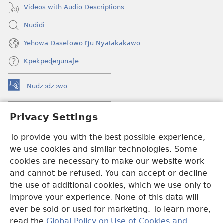
Videos with Audio Descriptions
Nudidi
Yehowa Ðasefowo Ŋu Nyatakakawo
Kpekpeɖeŋunaƒe
Nudzɔdzɔwo
(opens
new
window)
Gbetakpɔxɔ INTERNET DZI AGBALẼDZRAƉOƑE
Privacy Settings
(opens
new
®
To provide you with the best possible experience,
JW Hub
window)
(opens
we use cookies and similar technologies. Some
new
®
JW Library
window)
cookies are necessary to make our website work
and cannot be refused. You can accept or decline
Watchtower Library
the use of additional cookies, which we use only to
improve your experience. None of this data will
ever be sold or used for marketing. To learn more,
read the
Global Policy on Use of Cookies and