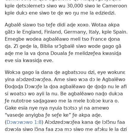
kple ɖetsɔlemetɔ siwo wu 30,000 siwo le Cameroon
kple dukɔ ene siwo te ɖe wo ŋu me la edziedzi.
Agbalẽ siawo tso teƒe didi aɖe xoxo. Wotaa akpa
gãtɔ le England, Finland, Germany, Italy, kple Spain.
Emegbe wodea agbalẽawo meli tso France ɖona
ɖa. Zi geɖe la, Biblia srɔ̃gbalẽ siwo wode gago gã
aɖe me la va ɖona Douala ƒe melidzeƒea kwasiɖa
eve sia kwasiɖa eve.
Wokɔa gago la dana ɖe agbatsɔʋu dzi, eye wokunɛ
yina alɔdzedɔwɔƒea. Ame siwo wɔa dɔ le Agbalẽwo
Ðoɖoɖa Dɔwɔƒe la ɖoa agbalẽawo ɖe ɖoɖo nu le afi
si woatsɔ wo ayii la nu. Be agbalẽawo naɖo dukɔa
ƒe nutotroe saɖagawo me la mele bɔbɔe kura o.
Gake esia nye nya nyuia tsɔtsɔ yi na amewo
“vaseɖe anyigba ƒe seƒe ke” ƒe akpa aɖe.
(
Dɔwɔwɔwo 1:8
) Alɔdzedɔwɔƒea kana ɖe lɔlɔ̃nu faa
dɔwɔla siwo lɔ̃na faa zɔa mɔ siwo me afɔku le la dzi