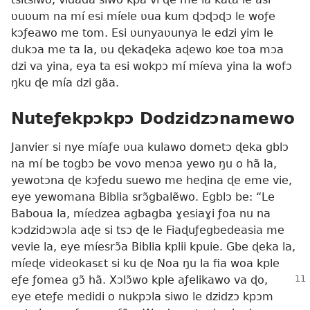
ʋuʋum na mí esi míele ʋua kum ɖɔɖɔɖɔ le woƒe
kɔƒeawo me tom. Esi ʋunyaʋunya le edzi yim le
dukɔa me ta la, ʋu ɖekaɖeka aɖewo koe toa mɔa
dzi va yina, eya ta esi wokpɔ mí míeva yina la wofɔ
ŋku ɖe mía dzi gãa.
Nuteƒekpɔkpɔ Dodzidzɔnamewo
Janvier si nye míaƒe ʋua kulawo dometɔ ɖeka gblɔ
na mí be togbɔ be vovo menɔa yewo ŋu o hã la,
yewotɔna ɖe kɔƒedu suewo me heɖina ɖe eme vie,
eye yewomana Biblia srɔ̃gbalẽwo. Egblɔ be: “Le
Baboua la, míedzea agbagba ɣesiaɣi ƒoa nu na
kɔdzidɔwɔla aɖe si tsɔ ɖe le Fiaɖuƒegbedeasia me
vevie la, eye míesrɔ̃a Biblia kplii kpuie. Gbe ɖeka la,
míeɖe videokasɛt si ku ɖe Noa ŋu la fia woa kple
eƒe ƒomea gɔ̃ hã. Xɔlɔ̃wo
kple aƒelikawo va ɖo,
eye eteƒe medidi o nukpɔla siwo le dzidzɔ kpɔm