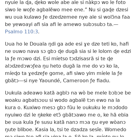
nyuie la ɖa, ɖeko wole abe ale si nàkpɔ wo le foto
siwo le woƒe agbalẽwo mee ene.” Nu si gaɖe dzesi
wu ʋua kulawo ƒe dzedzemee nye ale si wolɔ̃na faa
be yewoayi afi sia afi le amewo subɔsubɔ ta.—
Psalmo 110:3
.
Ʋua ho le Douala ŋdi ga ade esi ɣe dze teti ko, hafi
ne ʋuwo nava sɔ gbɔ ɖe dugã sia si le lolom ɖe edzi
la ƒe mɔwo dzi. Esi míetso tɔdzisasrã si te ɖe
alɔdzedɔwɔƒea ŋu heto dugã la me do vɔ ko la,
míeɖo ta ɣedzeƒe gome, afi siwo yim míele la ƒe
gbãtɔ—si nye Yaoundé, Cameroon ƒe fiadu.
Ʋukula adeawo katã agblɔ na wò be mele bɔbɔe be
woaku agbatsɔʋu si wodo agbalẽ tɔn ewo na la
kura o. Kuxiwo mesɔ gbɔ fũu le ʋukuku le mɔdodo
nyuiwo dzi le ŋkeke etɔ̃ gbãtɔawo me o, ke hã ebia
be ʋua kula ƒe susu katã nanɔ mɔa ŋu eye wòanɔ
ŋute bliboe. Kasia la, tsi te dzadza sesĩe. Womedo
mɔ siwo tso afi sia yina la o. Sẽ ko la, míete ŋu le