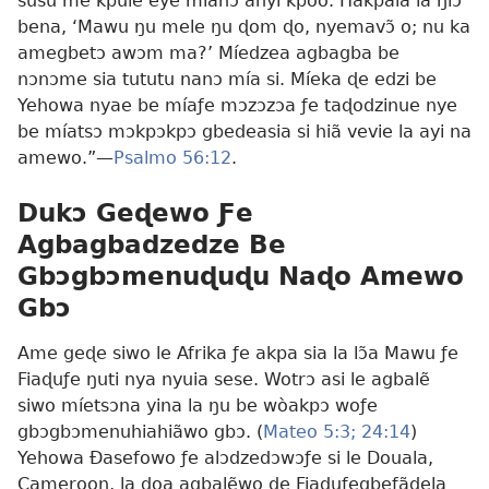
susu me kpuie eye míanɔ anyi kpoo. Hakpala la ŋlɔ
bena, ‘Mawu ŋu mele ŋu ɖom ɖo, nyemavɔ̃ o; nu ka
amegbetɔ awɔm ma?’ Míedzea agbagba be
nɔnɔme sia tututu nanɔ mía si. Míeka ɖe edzi be
Yehowa nyae be míaƒe mɔzɔzɔa ƒe taɖodzinue nye
be míatsɔ mɔkpɔkpɔ gbedeasia si hiã vevie la ayi na
amewo.”—
Psalmo 56:12
.
Dukɔ Geɖewo Ƒe
Agbagbadzedze Be
Gbɔgbɔmenuɖuɖu Naɖo Amewo
Gbɔ
Ame geɖe siwo le Afrika ƒe akpa sia la lɔ̃a Mawu ƒe
Fiaɖuƒe ŋuti nya nyuia sese. Wotrɔ asi le agbalẽ
siwo míetsɔna yina la ŋu be wòakpɔ woƒe
gbɔgbɔmenuhiahiãwo gbɔ. (
Mateo 5:3;
24:14
)
Yehowa Ðasefowo ƒe alɔdzedɔwɔƒe si le Douala,
Cameroon, la ɖoa agbalẽwo ɖe Fiaɖuƒegbeƒãɖela