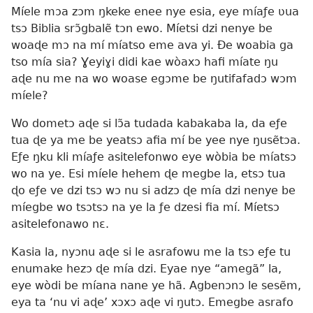
Míele mɔa zɔm ŋkeke enee nye esia, eye míaƒe ʋua
tsɔ Biblia srɔ̃gbalẽ tɔn ewo. Míetsi dzi nenye be
woaɖe mɔ na mí míatso eme ava yi. Ðe woabia ga
tso mía sia? Ɣeyiɣi didi kae wòaxɔ hafi míate ŋu
aɖe nu me na wo woase egɔme be ŋutifafadɔ wɔm
míele?
Wo dometɔ aɖe si lɔ̃a tudada kabakaba la, da eƒe
tua ɖe ya me be yeatsɔ afia mí be yee nye ŋusẽtɔa.
Eƒe ŋku kli míaƒe asitelefonwo eye wòbia be míatsɔ
wo na ye. Esi míele hehem ɖe megbe la, etsɔ tua
ɖo eƒe ve dzi tsɔ wɔ nu si adzɔ ɖe mía dzi nenye be
míegbe wo tsɔtsɔ na ye la ƒe dzesi fia mí. Míetsɔ
asitelefonawo nɛ.
Kasia la, nyɔnu aɖe si le asrafowu me la tsɔ eƒe tu
enumake hezɔ ɖe mía dzi. Eyae nye “amegã” la,
eye wòdi be míana nane ye hã. Agbenɔnɔ le sesẽm,
eya ta ‘nu vi aɖe’ xɔxɔ aɖe vi ŋutɔ. Emegbe asrafo