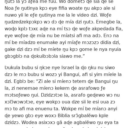
ŋutɔ la yɔ aƒea me fũu. Wo dometɔ ɖe sia ɖe se
Noa ƒe ŋutinya kpɔ eye fifia woate ŋu akpɔ ale si
nuwo yii le eƒe ŋutinya me la le video dzi. Woƒe
ŋudzedzekpɔkpɔ wɔ dɔ ɖe mía dzi ŋutɔ. Emegbe la,
woɖo kplɔ tɔxɛ aɖe na mí tsɔ ɖe woƒe akpedada fia,
eye woƒoe ɖe mía nu be míatsi afi ma adɔ. Enɔ na
mí be míadzo enumake ayi míaƒe mɔzɔzɔ didia dzi,
gake dzi dzɔ mí be míete ŋu kpɔ gome le nya nyuia
gbɔgblɔ na ɖokuibɔbɔla siawo me.”
Ʋukula bubu si ŋkɔe nye Israel la ɖo ŋku nu siwo
dzɔ le mɔ bubu si wozɔ yi Bangui, afi si yim míele la
dzi. Egblɔ be: “Zi ale si míenɔ tetem ɖe Bangui ŋu
la, zi nenemae míenɔ kekem ɖe asrafowo ƒe
mɔtsoƒewo ŋui. Dzidzɔtɔe la, asrafo geɖewo wɔ nu
xɔlɔ̃wɔwɔtɔe, eye wokpɔ ʋua dze sii le esi ʋua zɔ
mɔ to afi ma enuenu ta. Wokpe mí be míanɔ anyi
ɖe yewo gbɔ eye woxɔ Biblia srɔ̃gbalẽwo kple
dzidzɔ. Wodea asixɔxɔ gã aɖe agbalẽwo ŋu eya ta