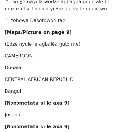
a
Tso ɣemaɣi la wodze agbagba geɖe ale be
mɔzɔzɔ tso Douala yi Bangui va le dedie wu.
b
Yehowa Ðasefowoe tae.
[Maps/​Picture on page 9]
(Edze nyuie le agbalẽa ŋutɔ me)
CAMEROON
Douala
CENTRAL AFRICAN REPUBLIC
Bangui
[Nɔnɔmetata si le axa 9]
Joseph
[Nɔnɔmetata si le axa 9]