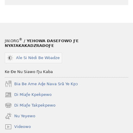
siwo
le
mɔ̃
dzi
ƒe
kɔpiwɔwɔ
®
JW.ORG
/ YEHOWA ƉASEFOWO ƑE
ƒe
NYATAKAKADZRAƉOƑE
tiatiawo
Ale Si Nèdi Be Wòadze
GBETAKPƆXƆ
—
Ke Ðe Nu Siawo Ŋu Kaba
TATA
SI
Bia Be Ame Aɖe Nava Srã Ye Kpɔ
MÍESRƆ̃NA
October 15,
Di Míaƒe Kpekpewo
(opens
2007
new
Di Míaƒe Takpekpewo
(opens
window)
new
Nu Yeyewo
window)
Videowo