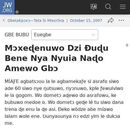
JW.ORG
Ge
Ðe
Trɔ
JW.ORG
EM
Eme
gbegbɔgblɔa
Nudidi
NE
Gbetakpɔxɔ—Tata Si Míesrɔ̃na | October 15, 2007
(opens
new
GBE BUBU
window)
Mɔxeɖenuwo Dzi Ðuɖu
Bene Nya Nyuia Naɖo
Amewo Gbɔ
MÍAƑE agbatsɔʋu la le agbamekaƒe si asrafo siwo
ade 60 siwo nye ŋutsuwo, nyɔnuwo, kple ƒewuiviwo
le la gogom. Wo dometɔ aɖewo do asrafowu, ke
bubuwo medoe o. Wo dometɔ geɖe lé tu siwo dana
trena ɖe enu la ɖe asi. Ðeko wòdze abe míawo
lalam wole ene. Ʋunyaʋunya nɔ edzi yim le dukɔa
me.