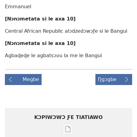
Emmanuel
[Nɔnɔmetata si le axa 10]
Central African Republic alɔdzedɔwɔƒe si le Bangui
[Nɔnɔmetata si le axa 10]
Agbaɖeɖe le agbatsɔʋu la me le Bangui
Megbe
Ŋgɔgbe
KƆPIWƆWƆ ƑE TIATIAWO
Agbalẽ