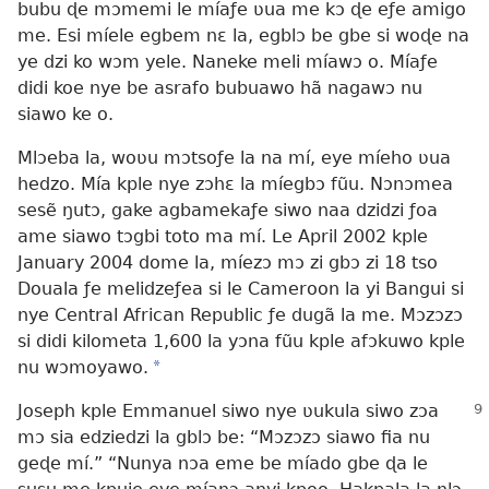
bubu ɖe mɔmemi le míaƒe ʋua me kɔ ɖe eƒe amigo
me. Esi míele egbem nɛ la, egblɔ be gbe si woɖe na
ye dzi ko wɔm yele. Naneke meli míawɔ o. Míaƒe
didi koe nye be asrafo bubuawo hã nagawɔ nu
siawo ke o.
Mlɔeba la, woʋu mɔtsoƒe la na mí, eye míeho ʋua
hedzo. Mía kple nye zɔhɛ la míegbɔ fũu. Nɔnɔmea
sesẽ ŋutɔ, gake agbamekaƒe siwo naa dzidzi ƒoa
ame siawo tɔgbi toto ma mí. Le April 2002 kple
January 2004 dome la, míezɔ mɔ zi gbɔ zi 18 tso
Douala ƒe melidzeƒea si le Cameroon la yi Bangui si
nye Central African Republic ƒe dugã la me. Mɔzɔzɔ
si didi kilometa 1,600 la yɔna fũu kple afɔkuwo kple
nu wɔmoyawo.
a
Joseph kple Emmanuel siwo nye ʋukula siwo zɔa
mɔ sia edziedzi la gblɔ be: “Mɔzɔzɔ siawo fia nu
geɖe mí.” “Nunya nɔa eme be míado gbe ɖa le