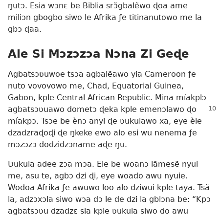
ŋutɔ. Esia wɔnɛ be Biblia srɔ̃gbalẽwo ɖoa ame
miliɔn gbogbo siwo le Afrika ƒe titinanutowo me la
gbɔ ɖaa.
Ale Si Mɔzɔzɔa Nɔna Zi Geɖe
Agbatsɔʋuwoe tsɔa agbalẽawo yia Cameroon ƒe
nuto vovovowo me, Chad, Equatorial Guinea,
Gabon, kple Central African Republic. Mina míakplɔ
agbatsɔʋuawo dometɔ ɖeka kple
emenɔlawo ɖo
míakpɔ. Tsɔe be ènɔ anyi ɖe ʋukulawo xa, eye èle
dzadzraɖoɖi ɖe ŋkeke ewo alo esi wu nenema ƒe
mɔzɔzɔ dodzidzɔname aɖe ŋu.
Ʋukula adee zɔa mɔa. Ele be woanɔ lãmesẽ nyui
me, asu te, agbɔ dzi ɖi, eye woado awu nyuie.
Wodoa Afrika ƒe awuwo loo alo dziwui kple taya. Tsã
la, adzɔxɔla siwo wɔa dɔ le de dzi la gblɔna be: “Kpɔ
agbatsɔʋu dzadzɛ sia kple ʋukula siwo do awu