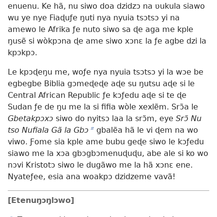
enuenu. Ke hã, nu siwo doa dzidzɔ na ʋukula siawo
wu ye nye Fiaɖuƒe ŋuti nya nyuia tsɔtsɔ yi na
amewo le Afrika ƒe nuto siwo sa ɖe aga me kple
ŋusẽ si wòkpɔna ɖe ame siwo xɔnɛ la ƒe agbe dzi la
kpɔkpɔ.
Le kpɔɖeŋu me, woƒe nya nyuia tsɔtsɔ yi la wɔe be
egbegbe Biblia gɔmeɖeɖe aɖe su ŋutsu aɖe si le
Central African Republic ƒe kɔƒedu aɖe si te ɖe
Sudan ƒe de ŋu me la si fifia wòle xexlẽm. Srɔ̃a le
Gbetakpɔxɔ
siwo do nyitsɔ laa la srɔ̃m, eye
Srɔ̃ Nu
tso Nufiala Gã la Gbɔ
b
gbalẽa hã le vi ɖem na wo
viwo. Ƒome sia kple ame bubu geɖe siwo le kɔƒedu
siawo me la xɔa gbɔgbɔmenuɖuɖu, abe ale si ko wo
nɔvi Kristotɔ siwo le dugãwo me la hã xɔnɛ ene.
Nyateƒee, esia ana woakpɔ dzidzeme vavã!
[Etenuŋɔŋlɔwo]