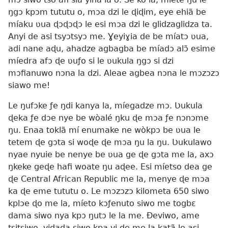
ŋgɔ kpɔm tututu o, mɔa dzi le ɖiɖim, eye ehiã be
míaku ʋua ɖɔɖɔɖɔ le esi mɔa dzi le glidzaglidza ta.
Anyi de asi tsyɔtsyɔ me. Ɣeyiɣia de be míatɔ ʋua,
adi nane aɖu, ahadze agbagba be míadɔ alɔ̃ esime
míedra afɔ ɖe ʋuƒo si le ʋukula ŋgɔ si dzi
mɔfianuwo nɔna la dzi. Aleae agbea nɔna le mɔzɔzɔ
siawo me!
Le ŋufɔke ƒe ŋdi kanya la, míegadze mɔ. Ʋukula
ɖeka ƒe dɔe nye be wòalé ŋku ɖe mɔa ƒe nɔnɔme
ŋu. Enaa toklã mí enumake ne wòkpɔ be ʋua le
tetem ɖe gɔta si woɖe ɖe mɔa ŋu la ŋu. Ʋukulawo
nyae nyuie be nenye be ʋua ge ɖe gɔta me la, axɔ
ŋkeke geɖe hafi woate ŋu aɖee. Esi míetso dea ge
ɖe Central African Republic me la, menye ɖe mɔa
ka ɖe eme tututu o. Le mɔzɔzɔ kilometa 650 siwo
kplɔe ɖo me la, míeto kɔƒenuto siwo me togbɛ
dama siwo nya kpɔ ŋutɔ le la me. Ðeviwo, ame
tsitsiwo, vidada siwo kpa vi ɖe me la katã le asi