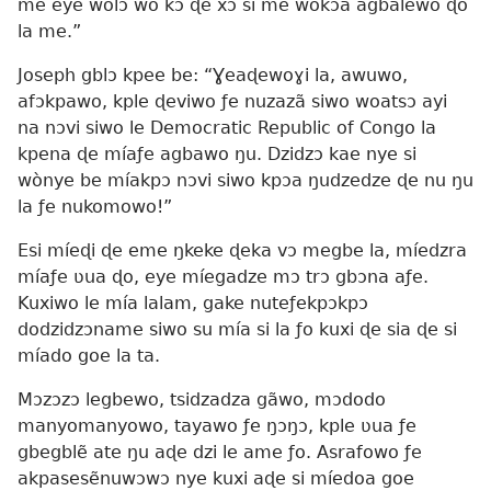
me eye wolɔ wo kɔ ɖe xɔ si me wokɔa agbalẽwo ɖo
la me.”
Joseph gblɔ kpee be: “Ɣeaɖewoɣi la, awuwo,
afɔkpawo, kple ɖeviwo ƒe nuzazã siwo woatsɔ ayi
na nɔvi siwo le Democratic Republic of Congo la
kpena ɖe míaƒe agbawo ŋu. Dzidzɔ kae nye si
wònye be míakpɔ nɔvi siwo kpɔa ŋudzedze ɖe nu ŋu
la ƒe nukomowo!”
Esi míeɖi ɖe eme ŋkeke ɖeka vɔ megbe la, míedzra
míaƒe ʋua ɖo, eye míegadze mɔ trɔ gbɔna aƒe.
Kuxiwo le mía lalam, gake nuteƒekpɔkpɔ
dodzidzɔname siwo su mía si la ƒo kuxi ɖe sia ɖe si
míado goe la ta.
Mɔzɔzɔ legbewo, tsidzadza gãwo, mɔdodo
manyomanyowo, tayawo ƒe ŋɔŋɔ, kple ʋua ƒe
gbegblẽ ate ŋu aɖe dzi le ame ƒo. Asrafowo ƒe
akpasesẽnuwɔwɔ nye kuxi aɖe si míedoa goe