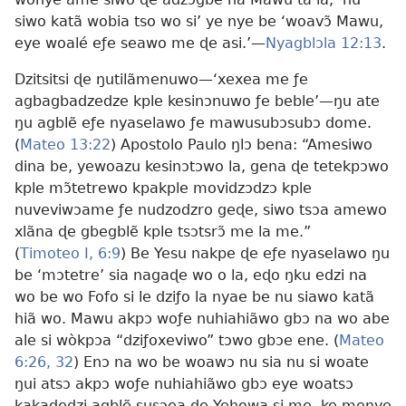
siwo katã wobia tso wo si’ ye nye be ‘woavɔ̃ Mawu,
eye woalé eƒe seawo me ɖe asi.’—
Nyagblɔla 12:13
.
Dzitsitsi ɖe ŋutilãmenuwo—‘xexea me ƒe
agbagbadzedze kple kesinɔnuwo ƒe beble’—ŋu ate
ŋu agblẽ eƒe nyaselawo ƒe mawusubɔsubɔ dome.
(
Mateo 13:22
) Apostolo Paulo ŋlɔ bena: “Amesiwo
dina be, yewoazu kesinɔtɔwo la, gena ɖe tetekpɔwo
kple mɔ̃tetrewo kpakple movidzɔdzɔ kple
nuveviwɔame ƒe nudzodzro geɖe, siwo tsɔa amewo
xlãna ɖe gbegblẽ kple tsɔtsrɔ̃ me la me.”
(
Timoteo I, 6:9
) Be Yesu nakpe ɖe eƒe nyaselawo ŋu
be ‘mɔtetre’ sia nagaɖe wo o la, eɖo ŋku edzi na
wo be wo Fofo si le dziƒo la nyae be nu siawo katã
hiã wo. Mawu akpɔ woƒe nuhiahiãwo gbɔ na wo abe
ale si wòkpɔa “dziƒoxeviwo” tɔwo gbɔe ene. (
Mateo
6:26,
32
) Enɔ na wo be woawɔ nu sia nu si woate
ŋui atsɔ akpɔ woƒe nuhiahiãwo gbɔ eye woatsɔ
kakaɖedzi agblẽ susɔea ɖe Yehowa si me, ke menye