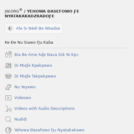
ƒe
kɔpiwɔwɔ
®
JW.ORG
/ YEHOWA ƉASEFOWO ƑE
ƒe
NYATAKAKADZRAƉOƑE
tiatiawo
Ale Si Nèdi Be Wòadze
GBETAKPƆXƆ
—
Ke Ðe Nu Siawo Ŋu Kaba
TATA
SI
Bia Be Ame Aɖe Nava Srã Ye Kpɔ
MÍESRƆ̃NA
October 15,
Di Míaƒe Kpekpewo
(opens
2007
new
Di Míaƒe Takpekpewo
(opens
window)
new
Nu Yeyewo
window)
Videowo
Videos with Audio Descriptions
Nudidi
Yehowa Ðasefowo Ŋu Nyatakakawo