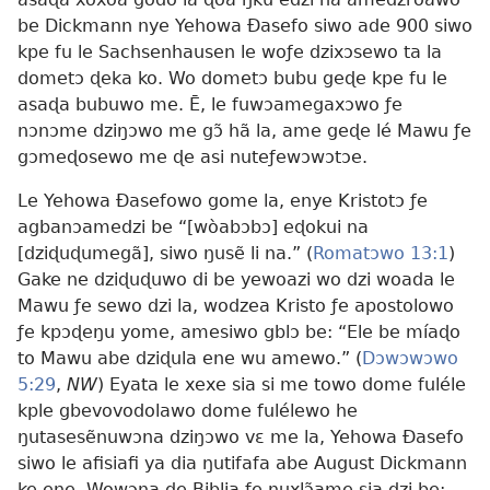
be Dickmann nye Yehowa Ðasefo siwo ade 900 siwo
kpe fu le Sachsenhausen le woƒe dzixɔsewo ta la
dometɔ ɖeka ko. Wo dometɔ bubu geɖe kpe fu le
asaɖa bubuwo me. Ē, le fuwɔamegaxɔwo ƒe
nɔnɔme dziŋɔwo me gɔ̃ hã la, ame geɖe lé Mawu ƒe
gɔmeɖosewo me ɖe asi nuteƒewɔwɔtɔe.
Le Yehowa Ðasefowo gome la, enye Kristotɔ ƒe
agbanɔamedzi be “[wòabɔbɔ] eɖokui na
[dziɖuɖumegã], siwo ŋusẽ li na.” (
Romatɔwo 13:1
)
Gake ne dziɖuɖuwo di be yewoazi wo dzi woada le
Mawu ƒe sewo dzi la, wodzea Kristo ƒe apostolowo
ƒe kpɔɖeŋu yome, amesiwo gblɔ be: “Ele be míaɖo
to Mawu abe dziɖula ene wu amewo.” (
Dɔwɔwɔwo
5:29
,
NW
) Eyata le xexe sia si me towo dome fuléle
kple gbevovodolawo dome fulélewo he
ŋutasesẽnuwɔna dziŋɔwo vɛ me la, Yehowa Ðasefo
siwo le afisiafi ya dia ŋutifafa abe August Dickmann
ke ene. Wowɔna ɖe Biblia ƒe nuxlɔ̃ame sia dzi be: