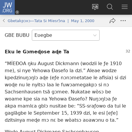
JW.ORG
Ge
Ðe
Trɔ
JW.ORG
EM
Eme
gbegbɔgblɔa
Nudidi
NE
Gbetakpɔxɔ—Tata Si Míesrɔ̃na | May 1, 2000
(opens
new
GBE BUBU
window)
Eku le Gɔmeɖose aɖe Ta
“MÍEÐOA ŋku August Dickmann (wodzii le ƒe 1910
me), si nye Yehowa Ðasefo la dzi.” Aleae wodze
kpedzinuŋɔŋlɔ aɖe (eƒe nɔnɔmetatae le afisia) si dzi
woɖe nu le nyitsɔ laa le fuwɔamegakpɔ si nɔ
Sachsenhausen tsã gɔmee. Nukatae wòsɔ be
woame kpe sia na Yehowa Ðasefo? Nuŋɔŋlɔa ƒe
akpa mamlɛa gblɔ nusitae be: “SS-sraƒowo da tui le
gaglãgbe le September 15, 1939 dzi, le esi [eƒe]
dzitsinya meɖe mɔ nɛ be wòatsɔ aʋawɔnu o ta.”
Wode August Dickmann Sachsenhausen