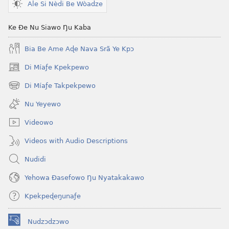
Vivi
Ase
Ale Si Nèdi Be Wòadze
Na
Vivi
Mía
Na
Ke Ðe Nu Siawo Ŋu Kaba
Mawu
Mía
Bia Be Ame Aɖe Nava Srã Ye Kpɔ
Lɔ̃amea
Mawu
Ƒe
Lɔ̃amea
Di Míaƒe Kpekpewo
(opens
Yayrawo
Ƒe
new
Di Míaƒe Takpekpewo
Tegbee
Yayrawo
(opens
window)
new
Tegbee
Nu Yeyewo
window)
Videowo
Videos with Audio Descriptions
Nudidi
Yehowa Ðasefowo Ŋu Nyatakakawo
Kpekpeɖeŋunaƒe
Nudzɔdzɔwo
(opens