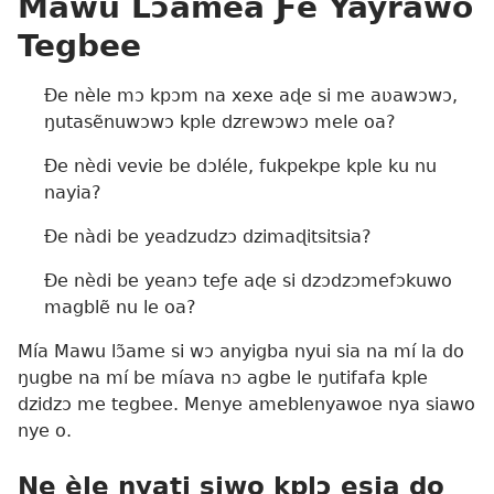
Mawu Lɔ̃amea Ƒe Yayrawo
Tegbee
Ðe nèle mɔ kpɔm na xexe aɖe si me aʋawɔwɔ,
ŋutasẽnuwɔwɔ kple dzrewɔwɔ mele oa?
Ðe nèdi vevie be dɔléle, fukpekpe kple ku nu
nayia?
Ðe nàdi be yeadzudzɔ dzimaɖitsitsia?
Ðe nèdi be yeanɔ teƒe aɖe si dzɔdzɔmefɔkuwo
magblẽ nu le oa?
Mía Mawu lɔ̃ame si wɔ anyigba nyui sia na mí la do
ŋugbe na mí be míava nɔ agbe le ŋutifafa kple
dzidzɔ me tegbee. Menye ameblenyawoe nya siawo
nye o.
Ne èle nyati siwo kplɔ esia ɖo