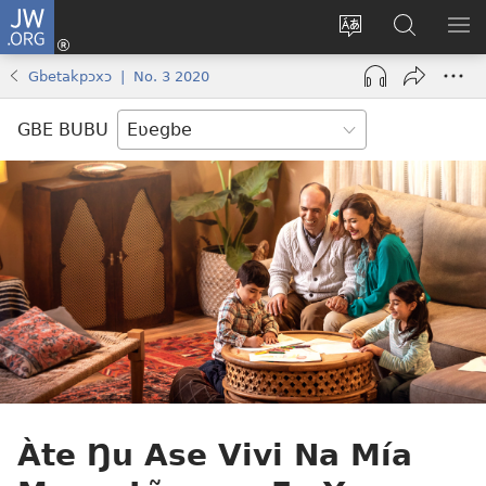
JW.ORG
Ge
Ðe
Trɔ
JW.ORG
EM
Eme
gbegbɔgblɔa
Nudidi
NE
Gbetakpɔxɔ | No. 3 2020
(opens
new
GBE BUBU
window)
Àte Ŋu Ase Vivi Na Mía