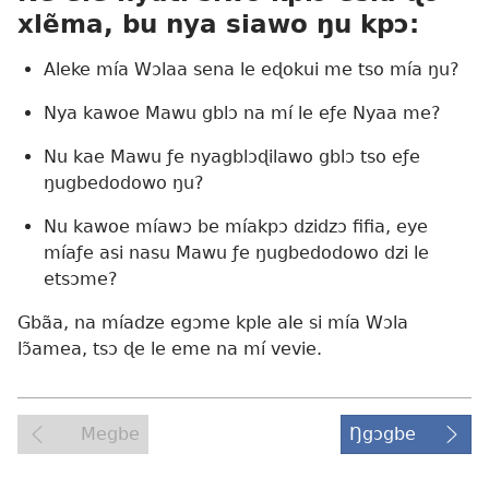
xlẽma, bu nya siawo ŋu kpɔ:
Aleke mía Wɔlaa sena le eɖokui me tso mía ŋu?
Nya kawoe Mawu gblɔ na mí le eƒe Nyaa me?
Nu kae Mawu ƒe nyagblɔɖilawo gblɔ tso eƒe
ŋugbedodowo ŋu?
Nu kawoe míawɔ be míakpɔ dzidzɔ fifia, eye
míaƒe asi nasu Mawu ƒe ŋugbedodowo dzi le
etsɔme?
Gbãa, na míadze egɔme kple ale si mía Wɔla
lɔ̃amea, tsɔ ɖe le eme na mí vevie.
Megbe
Ŋgɔgbe