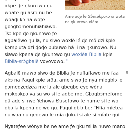
akpe ɖe ŋkunɔwo ŋu
woate ŋu asrɔ̃ nu be
Ame aɖe le
Gbetakpɔxɔ
si wota
woaɖi kɔ na woƒe
na ŋkunɔwo xlẽm
gbɔgbɔmenuhiahiãwo.
Tsɔ kpe ɖe ŋkunɔwo ƒe
agbalẽwo ŋu la, nu siwo woxlẽ lé ɖe mɔ̃ dzi kple
kɔmpiuta dzi ɖoɖo bubuwo hã li na ŋkunɔwo. Nu
siawo kpena ɖe ŋkunɔwo ŋu
woxlẽa Biblia
kple
Biblia-srɔ̃gbalẽ
vovovowo.
*
Agbalẽ mawo siwo ɖe Biblia ƒe nufiafiawo me faa
akɔ na Paqui kple srɔ̃a, ame siwo ƒe nya míegblɔ le
gɔmedzedzea me la ale gbegbe eye wòna
mɔkpɔkpɔ va su wo si le agbe me. Gbɔgbɔmeƒome
gã aɖe si nye Yehowa Ðasefowo ƒe hame si le wo
gbɔ la kpena ɖe wo ŋu. Paqui gblɔ be: “Fifia míetea
ŋu wɔa nu geɖewo le mía ɖokui si ale si míate ŋui.
Nyateƒee wònye be ne ame ƒe ŋku tsi la nuwo manɔ