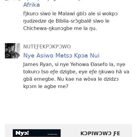
Afrika
Ŋkunɔ siwo le Malawi gblɔ ale si wokpɔ
ŋudzedze ɖe Biblia-srɔ̃gbalẽ siwo le
Chichewa-ŋkunɔgbe me la ŋu.
NUTEƑEKPƆKPƆWO
Nye Asiwo Metsɔ Kpɔa Nui
James Ryan, si nye Yehowa Ðasefo la, nye
tokunɔ tso eƒe dzigbe, eye eƒe ŋkuwo hã va
gbã emegbe. Nu kae na wòva le dzidzɔ
kpɔm le agbe me?
KƆPIWƆWƆ ƑE