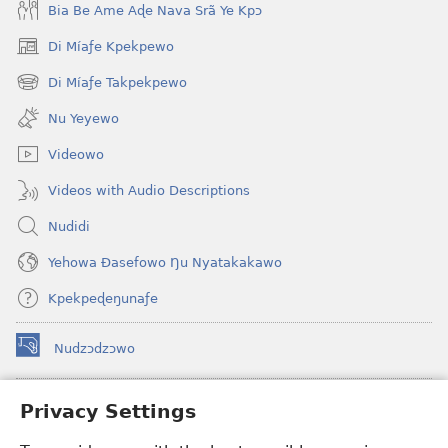
Bia Be Ame Aɖe Nava Srã Ye Kpɔ
Di Míaƒe Kpekpewo
(opens
new
Di Míaƒe Takpekpewo
(opens
window)
new
Nu Yeyewo
window)
Videowo
Videos with Audio Descriptions
Nudidi
Yehowa Ðasefowo Ŋu Nyatakakawo
Kpekpeɖeŋunaƒe
Nudzɔdzɔwo
(opens
new
window)
Gbetakpɔxɔ INTERNET DZI AGBALẼDZRAƉOƑE
Privacy Settings
(opens
new
®