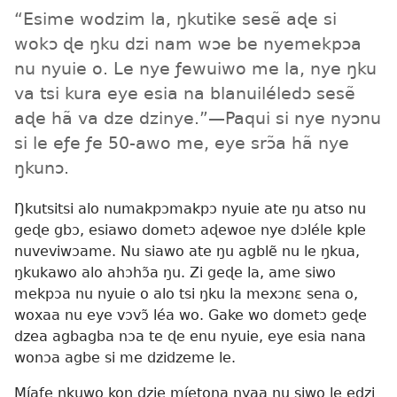
“Esime wodzim la, ŋkutike sesẽ aɖe si
wokɔ ɖe ŋku dzi nam wɔe be nyemekpɔa
nu nyuie o. Le nye ƒewuiwo me la, nye ŋku
va tsi kura eye esia na blanuiléledɔ sesẽ
aɖe hã va dze dzinye.”—Paqui si nye nyɔnu
si le eƒe ƒe 50-awo me, eye srɔ̃a hã nye
ŋkunɔ.
Ŋkutsitsi alo numakpɔmakpɔ nyuie ate ŋu atso nu
geɖe gbɔ, esiawo dometɔ aɖewoe nye dɔléle kple
nuveviwɔame. Nu siawo ate ŋu agblẽ nu le ŋkua,
ŋkukawo alo ahɔhɔ̃a ŋu. Zi geɖe la, ame siwo
mekpɔa nu nyuie o alo tsi ŋku la mexɔnɛ sena o,
woxaa nu eye vɔvɔ̃ léa wo. Gake wo dometɔ geɖe
dzea agbagba nɔa te ɖe enu nyuie, eye esia nana
wonɔa agbe si me dzidzeme le.
Míaƒe ŋkuwo koŋ dzie míetona nyaa nu siwo le edzi