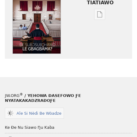
TIATIAWO
Agbalẽ
siwo
le
mɔ̃
dzi
ƒe
kɔpiwɔwɔ
ƒe
tiatiawo
NYƆ!
Ðe
®
JW.ORG
/ YEHOWA ƉASEFOWO ƑE
Subɔsubɔhawo
NYATAKAKADZRAƉOƑE
Le
Gbagbãma?
Ale Si Nèdi Be Wòadze
Ke Ðe Nu Siawo Ŋu Kaba