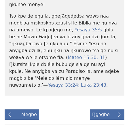
ŋkunɔe menye!
Tsɔ kpe ɖe eŋu la, gbeƒãɖeɖedɔa wɔwɔ naa
megblɔa mɔkpɔkpɔ xɔasi si le Biblia me ŋu nya
na amewo. Le kpɔɖeŋu me,
Yesaya 35:5
gblɔ
be ne Mawu Fiaɖuƒea va le anyigba dzi ɖum la,
“ŋkuagbãtɔwo ƒe ŋku aʋu.” Esime Yesu nɔ
anyigba dzi la, eʋu ŋku na ŋkunɔwo tsɔ ɖe nu si
wòava wɔ le etsɔme fia. (
Mateo 15:30, 31
)
Ŋkutsitsi kple dɔléle bubu ɖe sia ɖe nu ayi
kpuie. Ne anyigba va zu Paradiso la, ame aɖeke
magblɔ be ‘Mele dɔ lém alo menye
nuwɔametɔ o.’—
Yesaya 33:24;
Luka 23:43
.
Megbe
Ŋgɔgbe