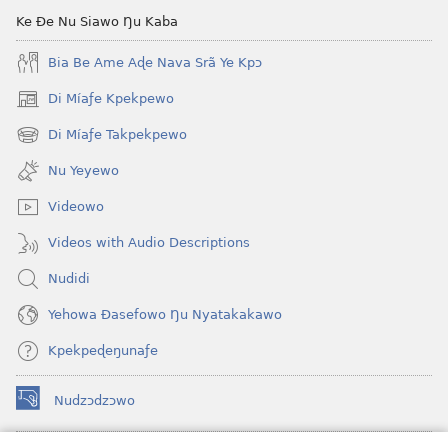
Sia
Ke Ðe Nu Siawo Ŋu Kaba
Ame
Bia Be Ame Aɖe Nava Srã Ye Kpɔ
Di Míaƒe Kpekpewo
(opens
new
Di Míaƒe Takpekpewo
(opens
window)
new
Nu Yeyewo
window)
Videowo
Videos with Audio Descriptions
Nudidi
Yehowa Ðasefowo Ŋu Nyatakakawo
Kpekpeɖeŋunaƒe
Nudzɔdzɔwo
(opens
new
window)