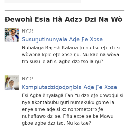
Ɖewohĩ Esia Hã Adzɔ Dzi Na Wò
NYƆ!
Susuŋutinunyala Aɖe Ƒe Xɔse
Nufialagã Rajesh Kalaria ƒo nu tso eƒe dɔ si
wòwɔna kple eƒe xɔse ŋu. Nu kae na wòva
trɔ susu le afi si agbe dzɔ tso la ŋu?
NYƆ!
Kɔmpiutadziɖoɖoŋlɔla Aɖe Ƒe Xɔse
Esi Agbalẽnyalagã Fan Yu dze eƒe dɔwɔɖui si
nye akɔntabubu ŋuti numekuku gɔme la
enye ame aɖe si xɔ nɔnɔmetɔtrɔ ƒe
nufiafiawo dzi se. Fifia exɔe se be Mawu
gbɔe agbe dzɔ tso. Nu ka tae?