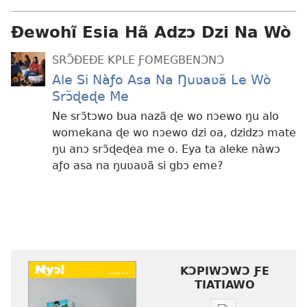
Ɖewohĩ Esia Hã Adzɔ Dzi Na Wò
SRƆ̃ÐEÐE KPLE ƑOMEGBENƆNƆ
Ale Si Nàƒo Asa Na Ŋuʋaʋã Le Wò
Srɔ̃ɖeɖe Me
Ne srɔ̃tɔwo bua nazã ɖe wo nɔewo ŋu alo
womekana ɖe wo nɔewo dzi oa, dzidzɔ mate
ŋu anɔ srɔ̃ɖeɖea me o. Eya ta aleke nàwɔ
aƒo asa na ŋuʋaʋã si gbɔ eme?
KƆPIWƆWƆ ƑE
TIATIAWO