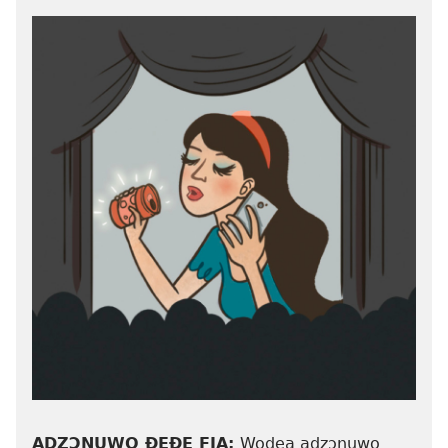
ADZƆNUWO ÐEÐE FIA:
Woɖea adzɔnuwo