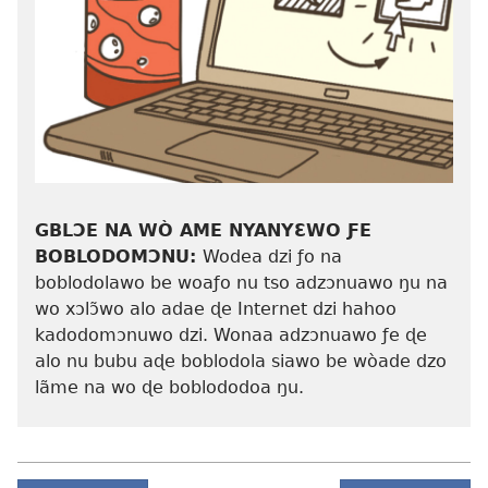
GBLƆE NA WÒ AME NYANYƐWO ƑE
BOBLODOMƆNU:
Wodea dzi ƒo na
boblodolawo be woaƒo nu tso adzɔnuawo ŋu na
wo xɔlɔ̃wo alo adae ɖe Internet dzi hahoo
kadodomɔnuwo dzi. Wonaa adzɔnuawo ƒe ɖe
alo nu bubu aɖe boblodola siawo be wòade dzo
lãme na wo ɖe boblododoa ŋu.