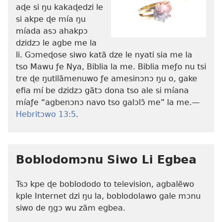
aɖe si ŋu kakaɖedzi le
si akpe ɖe mía ŋu
míada asɔ ahakpɔ
dzidzɔ le agbe me la
li. Gɔmeɖose siwo katã dze le nyati sia me la
tso Mawu ƒe Nya, Biblia la me. Biblia meƒo nu tsi
tre ɖe ŋutilãmenuwo ƒe amesinɔnɔ ŋu o, gake
efia mí be dzidzɔ gãtɔ dona tso ale si míana
míaƒe “agbenɔnɔ navo tso galɔlɔ̃ me” la me.—
Hebritɔwo 13:5
.
Boblodomɔnu Siwo Li Egbea
Tsɔ kpe ɖe boblododo to television, agbalẽwo
kple Internet dzi ŋu la, boblodolawo gale mɔnu
siwo de ŋgɔ wu zãm egbea.