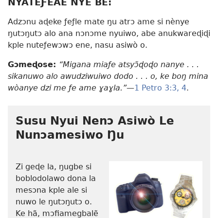
NYATEƑEAE NYE BE:
Adzɔnu aɖeke ƒeƒle mate ŋu atrɔ ame si nènye
ŋutɔŋutɔ alo ana nɔnɔme nyuiwo, abe anukwareɖiɖi
kple nuteƒewɔwɔ ene, nasu asiwò o.
Gɔmeɖose:
“Migana miaƒe atsyɔ̃ɖoɖo nanye . . .
sikanuwo alo awudziwuiwo dodo . . . o, ke boŋ mina
wòanye dzi me ƒe ame ɣaɣla.”
—
1 Petro 3:3, 4
.
Susu Nyui Nenɔ Asiwò Le
Nunɔamesiwo Ŋu
Zi geɖe la, ŋugbe si
boblodolawo dona la
mesɔna kple ale si
nuwo le ŋutɔŋutɔ o.
Ke hã, mɔfiamegbalẽ