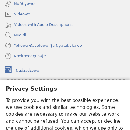
new
Nu Yeyewo
window)
Videowo
Videos with Audio Descriptions
Nudidi
Yehowa Ðasefowo Ŋu Nyatakakawo
Kpekpeɖeŋunaƒe
Nudzɔdzɔwo
(opens
new
window)
Gbetakpɔxɔ INTERNET DZI AGBALẼDZRAƉOƑE
Privacy Settings
(opens
new
®
To provide you with the best possible experience,
JW Hub
window)
(opens
we use cookies and similar technologies. Some
new
®
JW Library
window)
cookies are necessary to make our website work
and cannot be refused. You can accept or decline
Watchtower Library
the use of additional cookies, which we use only to