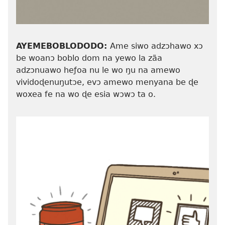
AYEMEBOBLODODO:
Ame siwo adzɔhawo xɔ
be woanɔ boblo dom na yewo la zãa
adzɔnuawo heƒoa nu le wo ŋu na amewo
vividoɖenuŋutɔe, evɔ amewo menyana be ɖe
woxea fe na wo ɖe esia wɔwɔ ta o.