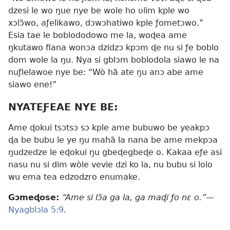
dzesi le wo ŋue nye be wole ho ʋlim kple wo
xɔlɔ̃wo, aƒelikawo, dɔwɔhatiwo kple ƒometɔwo.”
Esia tae le boblododowo me la, woɖea ame
ŋkutawo fiana wonɔa dzidzɔ kpɔm ɖe nu si ƒe boblo
dom wole la ŋu. Nya si gblɔm boblodola siawo le na
nuƒlelawoe nye be: “Wò hã ate ŋu anɔ abe ame
siawo ene!”
NYATEƑEAE NYE BE:
Ame ɖokui tsɔtsɔ sɔ kple ame bubuwo be yeakpɔ
ɖa be bubu le ye ŋu mahã la nana be ame mekpɔa
ŋudzedze le eɖokui ŋu gbeɖegbeɖe o. Kakaa eƒe asi
nasu nu si dim wòle vevie dzi ko la, nu bubu si lolo
wu ema tea edzodzro enumake.
Gɔmeɖose:
“Ame si lɔ̃a ga la, ga maɖi ƒo nɛ o.”
—
Nyagblɔla 5:9
.