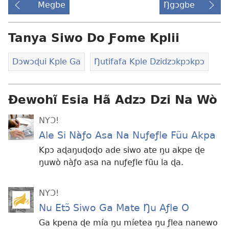
Megbe
Ŋgɔgbe
Tanya Siwo Do Ƒome Kplii
Dɔwɔɖui Kple Ga
Ŋutifafa Kple Dzidzɔkpɔkpɔ
Ɖewohĩ Esia Hã Adzɔ Dzi Na Wò
NYƆ!
Ale Si Nàƒo Asa Na Nuƒeƒle Fũu Akpa
Kpɔ aɖaŋuɖoɖo ade siwo ate ŋu akpe ɖe
ŋuwò nàƒo asa na nuƒeƒle fũu la ɖa.
NYƆ!
Nu Etɔ̃ Siwo Ga Mate Ŋu Aƒle O
Ga kpena ɖe mía ŋu míetea ŋu ƒlea nanewo