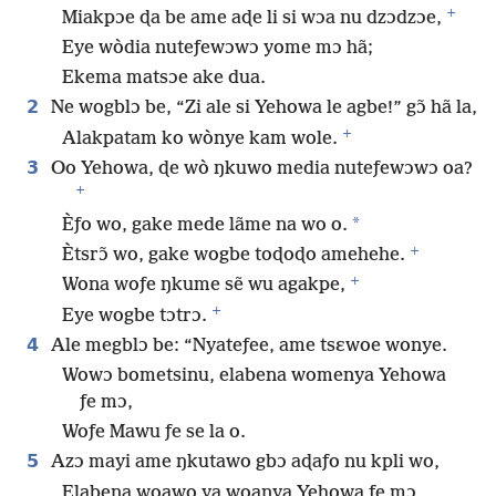
+
Miakpɔe ɖa be ame aɖe li si wɔa nu dzɔdzɔe,
Eye wòdia nuteƒewɔwɔ yome mɔ hã;
Ekema matsɔe ake dua.
2
Ne wogblɔ be, “Zi ale si Yehowa le agbe!” gɔ̃ hã la,
+
Alakpatam ko wònye kam wole.
3
Oo Yehowa, ɖe wò ŋkuwo media nuteƒewɔwɔ oa?
+
*
Èƒo wo, gake mede lãme na wo o.
+
Ètsrɔ̃ wo, gake wogbe toɖoɖo amehehe.
+
Wona woƒe ŋkume sẽ wu agakpe,
+
Eye wogbe tɔtrɔ.
4
Ale megblɔ be: “Nyateƒee, ame tsɛwoe wonye.
Wowɔ bometsinu, elabena womenya Yehowa
ƒe mɔ,
Woƒe Mawu ƒe se la o.
5
Azɔ mayi ame ŋkutawo gbɔ aɖaƒo nu kpli wo,
Elabena woawo ya woanya Yehowa ƒe mɔ,