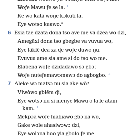
+
Woƒe Mawu ƒe se la.
Ke wo katã woŋe kɔkuti la,
Eye wotso kaawo.”
6
Esia tae dzata dona tso ave me va dzea wo dzi,
Amegãxi dona tso gbegbe va vuvua wo,
Eye lãklẽ dea xa ɖe woƒe duwo ŋu.
Evuvua ame sia ame si do tso wo me.
Elabena woƒe dzidadawo sɔ gbɔ;
+
Woƒe nuteƒemawɔmawɔ do agbogbo.
7
Aleke wɔ matsɔ nu sia ake wò?
Viwòwo gblẽm ɖi,
Eye wotsɔ nu si menye Mawu o la le atam
+
kam.
Mekpɔa woƒe hiahiãwo gbɔ na wo,
Gake wole ahasiwɔwɔ dzi,
Eye wolɔna hoo yia gbolo ƒe me.