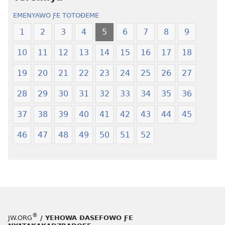
Ŋɔŋlɔ
tiatiawo
EMENYAWO ƑE TOTOƉEME
Kɔkɔeawo
Ŋɔŋlɔ
—
Kɔkɔeawo
1
2
3
4
5
6
7
8
9
Xexe
—
10
11
12
13
14
15
16
17
18
Yeye
Xexe
Gɔmeɖeɖe
Yeye
19
20
21
22
23
24
25
26
27
(Esi
Gɔmeɖeɖe
Me
(Esi
28
29
30
31
32
33
34
35
36
Wogbugbɔ
Me
37
38
39
40
41
42
43
44
45
To
Wogbugbɔ
Le
To
46
47
48
49
50
51
52
Ƒe
Le
2013
Ƒe
Me)
2013
Me)
®
JW.ORG
/ YEHOWA ƉASEFOWO ƑE