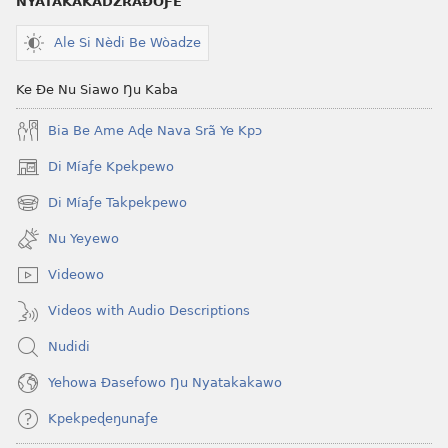
NYATAKAKADZRAƉOƑE
Ale Si Nèdi Be Wòadze
Ke Ðe Nu Siawo Ŋu Kaba
Bia Be Ame Aɖe Nava Srã Ye Kpɔ
Di Míaƒe Kpekpewo
(opens
new
Di Míaƒe Takpekpewo
(opens
window)
new
Nu Yeyewo
window)
Videowo
Videos with Audio Descriptions
Nudidi
Yehowa Ðasefowo Ŋu Nyatakakawo
Kpekpeɖeŋunaƒe