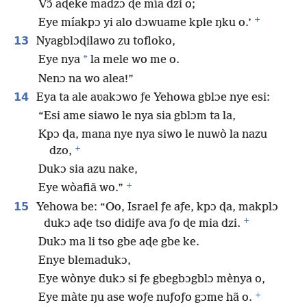
Vɔ̃ aɖeke madzɔ ɖe mía dzi o;
+
Eye míakpɔ yi alo dɔwuame kple ŋku o.’
13
Nyagblɔɖilawo zu tofloko,
*
Eye nya
la mele wo me o.
Nenɔ na wo alea!”
14
Eya ta ale aʋakɔwo ƒe Yehowa gblɔe nye esi:
“Esi ame siawo le nya sia gblɔm ta la,
Kpɔ ɖa, mana nye nya siwo le nuwò la nazu
+
dzo,
Dukɔ sia azu nake,
+
Eye wòafiã wo.”
15
Yehowa be: “Oo, Israel ƒe aƒe, kpɔ ɖa, makplɔ
+
dukɔ aɖe tso didiƒe ava ƒo ɖe mia dzi.
Dukɔ ma li tso gbe aɖe gbe ke.
Enye blemadukɔ,
Eye wònye dukɔ si ƒe gbegbɔgblɔ mènya o,
+
Eye màte ŋu ase woƒe nuƒoƒo gɔme hã o.