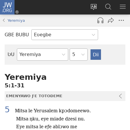
JW.ORG
Ge
Ðe
Trɔ
JW.ORG
EM
Eme
gbegbɔgblɔa
Nudidi
NE
Yeremiya
(opens
new
GBE BUBU
window)
Ta
ƲU
Biblia-
gbalẽ
Yeremiya
5:1-31
EMENYAWO ƑE TOTOƉEME
5
Mitsa le Yerusalem kpɔdomeewo.
Mitsa ŋku, eye miade dzesi nu.
Eye mitsa le eƒe ablɔwo me