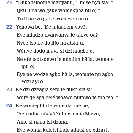
+
21
*
“Dukɔ tsibome manyanu,
mise nya sia:
+
Ŋku li na wo gake womekpɔa nu o;
+
To li na wo gake womesea nu o.
22
Yehowa be, ‘Ðe miagbem vɔvɔ̃,
Eye miadzo nyanyanya le tanye oa?
Nyee tsɔ ke do liƒo na atsiaƒu,
Wònye ɖoɖo mavɔ si dzi magbɔ o.
Ne eƒe tsotsoewo le mimlim hã la, womate
ŋui o;
Eye ne wodze agbo hã la, womate ŋu agbɔ
+
edzi ayi o.
23
Ke dzi dzeaglã sẽto le dukɔ sia si;
+
Wote ɖe aga helé woawo ŋutɔwo ƒe mɔ tsɔ.
24
Ke womegblɔ le woƒe dzi me be,
“Azɔ mina míavɔ̃ Yehowa mía Mawu,
Ame si nana tsi dzana,
Eye wònaa keletsi kple adatsi ɖe edzaɣi,