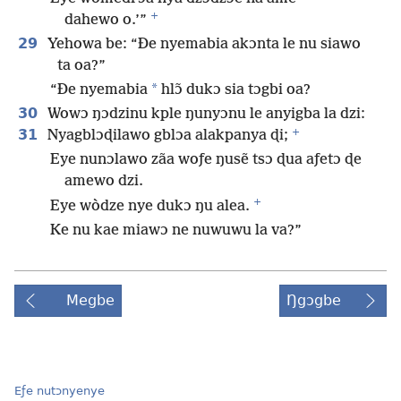
+
dahewo o.’”
29
Yehowa be: “Ðe nyemabia akɔnta le nu siawo
ta oa?”
*
“Ðe nyemabia
hlɔ̃ dukɔ sia tɔgbi oa?
30
Wowɔ ŋɔdzinu kple ŋunyɔnu le anyigba la dzi:
+
31
Nyagblɔɖilawo gblɔa alakpanya ɖi;
Eye nunɔlawo zãa woƒe ŋusẽ tsɔ ɖua aƒetɔ ɖe
amewo dzi.
+
Eye wòdze nye dukɔ ŋu alea.
Ke nu kae miawɔ ne nuwuwu la va?”
Megbe
Ŋgɔgbe
Eƒe nutɔnyenye