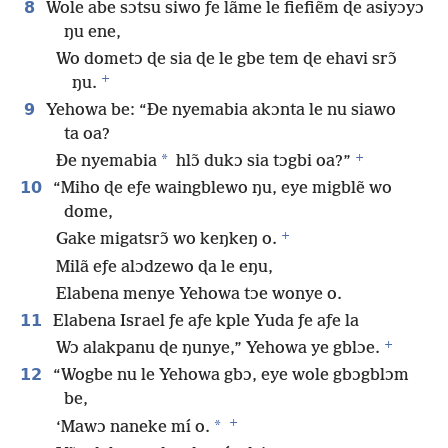
8
Wole abe sɔtsu siwo ƒe lãme le fiefiẽm ɖe asiyɔyɔ
ŋu ene,
Wo dometɔ ɖe sia ɖe le gbe tem ɖe ehavi srɔ̃
+
ŋu.
9
Yehowa be: “Ðe nyemabia akɔnta le nu siawo
ta oa?
+
*
Ðe nyemabia
hlɔ̃ dukɔ sia tɔgbi oa?”
10
“Miho ɖe eƒe waingblewo ŋu, eye migblẽ wo
dome,
+
Gake migatsrɔ̃ wo keŋkeŋ o.
Milã eƒe alɔdzewo ɖa le eŋu,
Elabena menye Yehowa tɔe wonye o.
11
Elabena Israel ƒe aƒe kple Yuda ƒe aƒe la
+
Wɔ alakpanu ɖe ŋunye,” Yehowa ye gblɔe.
12
“Wogbe nu le Yehowa gbɔ, eye wole gbɔgblɔm
be,
+
*
‘Mawɔ naneke mí o.