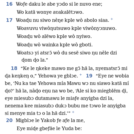
16
Woƒe daku le abe yɔdo si le nuvo ene;
Wo katã wonye aʋakalẽtɔwo.
+
17
Woaɖu nu siwo nèŋe kple wò abolo siaa.
Woavuvu viwòŋutsuwo kple viwònyɔnuwo.
Woaɖu wò alẽwo kple wò nyiwo.
Woaɖu wò wainka kple wò gboti.
Woatsɔ yi atsrɔ̃ wò du sesẽ siwo ŋu nèle dzi
ɖom ɖo la.”
18
“Ke le ŋkeke mawo me gɔ̃ hã la, nyematsrɔ̃ mi
+
19
ɖa keŋkeŋ o,” Yehowa ye gblɔe.
“Eye ne wobia
be, ‘Nu ka tae Yehowa mía Mawu wɔ nu siawo katã mí
ɖo?’ hã la, nàɖo eŋu na wo be, ‘Ale si ko miegblẽm ɖi,
eye miesubɔ dutamawu le miaƒe anyigba dzi la,
nenema kee miasubɔ dukɔ bubu me tɔwo le anyigba
+
si menye mia tɔ o la hã dzi.’”
20
Migblɔe le Yakob ƒe aƒe la me,
Eye miɖe gbeƒãe le Yuda be: