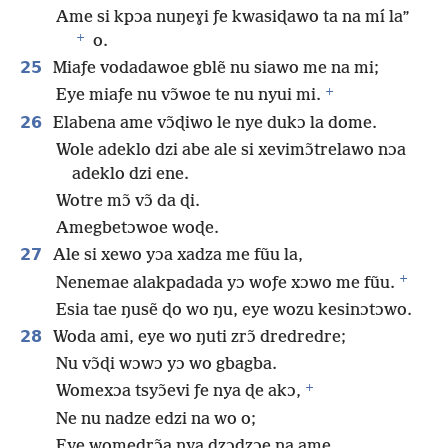
Ame si kpɔa nuŋeɣi ƒe kwasiɖawo ta na mí la”
+
o.
25
Miaƒe vodadawoe gblẽ nu siawo me na mi;
+
Eye miaƒe nu vɔ̃woe te nu nyui mi.
26
Elabena ame vɔ̃ɖiwo le nye dukɔ la dome.
Wole adeklo dzi abe ale si xevimɔ̃trelawo nɔa
adeklo dzi ene.
Wotre mɔ̃ vɔ̃ da ɖi.
Amegbetɔwoe woɖe.
27
Ale si xewo yɔa xadza me fũu la,
+
Nenemae alakpadada yɔ woƒe xɔwo me fũu.
Esia tae ŋusẽ ɖo wo ŋu, eye wozu kesinɔtɔwo.
28
Woda ami, eye wo ŋuti zrɔ̃ dredredre;
Nu vɔ̃ɖi wɔwɔ yɔ wo gbagba.
+
Womexɔa tsyɔ̃evi ƒe nya ɖe akɔ,
Ne nu nadze edzi na wo o;
Eye womedrɔ̃a nya dzɔdzɔe na ame