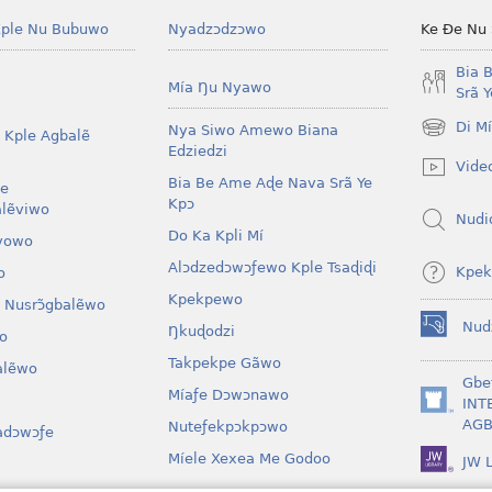
ple Nu Bubuwo
Nyadzɔdzɔwo
Ke Ðe Nu
Bia 
Mía Ŋu Nyawo
Srã 
Di M
Nya Siwo Amewo Biana
 Kple Agbalẽ
(opens
Edziedzi
new
Vide
window)
Bia Be Ame Aɖe Nava Srã Ye
le
Kpɔ
lẽviwo
Nudi
Do Ka Kpli Mí
vowo
Alɔdzedɔwɔƒewo Kple Tsaɖiɖi
Kpek
o
Kpekpewo
 Nusrɔ̃gbalẽwo
Nud
Ŋkuɖodzi
o
(opens
new
Takpekpe Gãwo
lẽwo
window)
Gbe
Míaƒe Dɔwɔnawo
INT
(opens
AGB
Nuteƒekpɔkpɔwo
adɔwɔƒe
new
window)
Míele Xexea Me Godoo
JW L