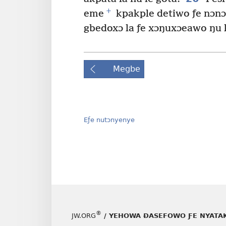
+
eme
kpakple detiwo ƒe nɔnɔ
gbedoxɔ la ƒe xɔŋuxɔeawo ŋu 
Megbe
Eƒe nutɔnyenye
®
JW.ORG
/ YEHOWA ƉASEFOWO ƑE NYATA