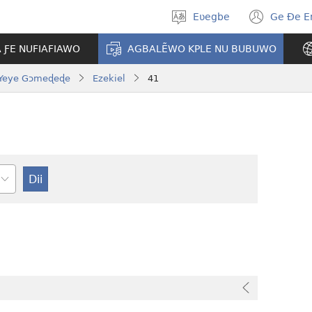
Eʋegbe
Ge Ðe 
Tia
(ope
gbegbɔgblɔ
new
A ƑE NUFIAFIAWO
AGBALẼWO KPLE NU BUBUWO
wind
Yeye Gɔmeɖeɖe
Ezekiel
41