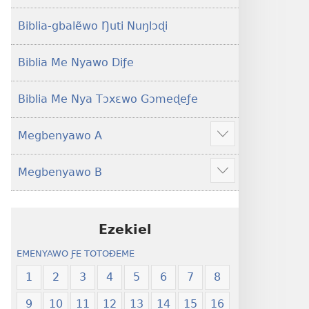
Yeye
Xexe
Gɔmeɖeɖe
Yeye
Biblia-gbalẽwo Ŋuti Nuŋlɔɖi
(Esi
Gɔmeɖeɖe
Me
(Esi
Biblia Me Nyawo Diƒe
Wogbugbɔ
Me
To
Wogbugbɔ
Biblia Me Nya Tɔxɛwo Gɔmeɖeƒe
Le
To
Ƒe
Le
Megbenyawo A
2013
Ƒe
Show
Me)
2013
more
Megbenyawo B
Me)
Show
more
Ezekiel
EMENYAWO ƑE TOTOƉEME
1
2
3
4
5
6
7
8
9
10
11
12
13
14
15
16