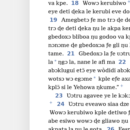
18
va kpe.
Wowɔ kerubiwo
eye deti ɖeka le kerubi eve do
19
Amegbetɔ ƒe mo trɔ ɖe det
trɔ ɖe deti ɖeka ŋu le akpa k
gbedoxɔ bliboa ŋu godoo va k
nɔnɔme ɖe gbedoxɔa ƒe gli ŋu 
21
tame.
Gbedoxɔ la ƒe ʋɔtr
*
22
la
ŋgɔ la, nane le afi ma
abɔklugui etɔ̃ eye wòdidi abɔk
*
wotsɔ wɔ egɔme
kple eƒe ax
+
kplɔ̃ si le Yehowa ŋkume.”
23
Ʋɔtru agavee ye le kɔkɔ
+
24
Ʋɔtru eveawo siaa dze e
Wowɔ kerubiwo kple detiwo ƒ
abe esiwo wowɔ ɖe gliawo ŋu 
26
akpata la nu le gota.
Fesr