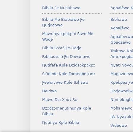
Biblia Ƒe Nufiafiawo
Agbalẽwo K
Biblia Me Biabiawo Ƒe
Bibliawo
Ŋuɖoɖowo
Agbalẽwo
Mawunyakpukpui Siwo Me
Agbalẽviwo
Woɖe
Gbadzawo
Biblia Sɔsrɔ̃ Ƒe Ðoɖo
Traktwo Kp
Bibliasɔsrɔ̃ Ƒe Dɔwɔnuwo
Amekpegba
Ŋutifafa Kple Dzidzɔkpɔkpɔ
Nyati Vovo
Srɔ̃ɖeɖe Kple Ƒomegbenɔnɔ
Magazinew
Ƒewuiviwo Kple Sɔhɛwo
Kpekpea Ƒe
Ðeviwo
Ðoɖowɔɖiw
Mawu Dzi Xɔxɔ Se
Numekugba
Dzɔdzɔmeŋutinunya Kple
Mɔfiamewo
Biblia
JW Nyakak
Ŋutinya Kple Biblia
Videowo