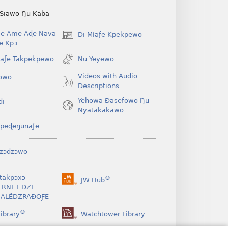
 Siawo Ŋu Kaba
Be Ame Aɖe Nava
Di Míaƒe Kpekpewo
(opens
Ye Kpɔ
new
window)
íaƒe Takpekpewo
Nu Yeyewo
Videos with Audio
owo
Descriptions
Yehowa Ðasefowo Ŋu
di
Nyatakakawo
peɖeŋunaƒe
zɔdzɔwo
takpɔxɔ
®
JW Hub
(opens
ERNET DZI
new
ALẼDZRAƉOƑE
window)
®
ibrary
Watchtower Library