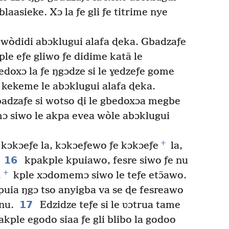
laasieke. Xɔ la ƒe gli ƒe titrime nye
 wòdidi abɔklugui alafa ɖeka. Gbadzaƒe
le eƒe gliwo ƒe didime katã le
doxɔ la ƒe ŋgɔdze si le ɣedzeƒe gome
e kekeme le abɔklugui alafa ɖeka.
badzaƒe si wotso ɖi le gbedoxɔa megbe
mɔ siwo le akpa evea wòle abɔklugui
+
 kɔkɔeƒe la, kɔkɔeƒewo ƒe kɔkɔeƒe
la,
16
kpakple kpuiawo, fesre siwo ƒe nu
+
,
kple xɔdomemɔ siwo le teƒe etɔ̃awo.
puia ŋgɔ tso anyigba va se ɖe fesreawo
17
nu.
Edzidze teƒe si le ʋɔtrua tame
ple egodo siaa ƒe gli blibo la godoo