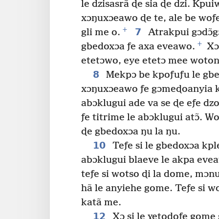
le dzisasrã ɖe sia ɖe dzi. Kpu
xɔŋuxɔeawo ɖe te, ale be woƒ
+
7
gli me o.
Atrakpui gɔdɔ̃g
+
gbedoxɔa ƒe axa eveawo.
Xɔ
etetɔwo, eye etetɔ mee wotona
8
Mekpɔ be kpoƒuƒu le gbe
xɔŋuxɔeawo ƒe gɔmeɖoanyia kɔ
abɔklugui ade va se ɖe eƒe dzo
ƒe titrime le abɔklugui atɔ̃. W
ɖe gbedoxɔa ŋu la ŋu.
10
Teƒe si le gbedoxɔa kp
abɔklugui blaeve le akpa evea
teƒe si wotso ɖi la dome, mɔ
hã le anyiehe gome. Teƒe si wo
katã me.
12
Xɔ si le ɣetoɖoƒe gome 