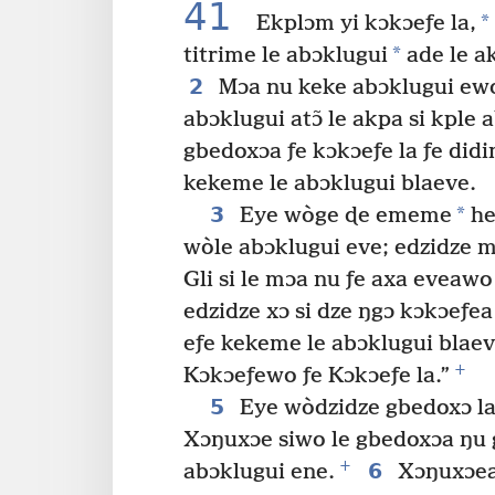
41
*
Ekplɔm yi kɔkɔeƒe la,
*
titrime le abɔklugui
ade le a
2
Mɔa nu keke abɔklugui ewo
abɔklugui atɔ̃ le akpa si kple 
gbedoxɔa ƒe kɔkɔeƒe la ƒe did
kekeme le abɔklugui blaeve.
3
*
Eye wòge ɖe ememe
he
wòle abɔklugui eve; edzidze 
Gli si le mɔa nu ƒe axa eveawo
edzidze xɔ si dze ŋgɔ kɔkɔeƒe
eƒe kekeme le abɔklugui blaev
+
Kɔkɔeƒewo ƒe Kɔkɔeƒe la.”
5
Eye wòdzidze gbedoxɔ la ƒ
Xɔŋuxɔe siwo le gbedoxɔa ŋu 
+
6
abɔklugui ene.
Xɔŋuxɔeaw