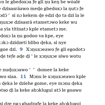
iwo le gbedoxɔa ƒe gli ŋu keŋ be wòalé
e dzisasrãawo meɖo gbedoxɔ la ŋutɔ ƒe
*
ɔdɔ̃
si nɔ kekem ɖe edzi ɖo ta dzi la le
ŋuxɔe dzisasrã etametɔwo keke wu
 yia titinatɔ kple etametɔ me.
doxɔ la ŋu godoo va kpe, eye
kɔ dzidzeti blibo ɖeka, si nye
9
goe dzi.
Xɔŋuxɔeawo ƒe gli egodotɔ
*
oɖe teƒe aɖe ɖi
le xɔŋuxɔe siwo wotu
+
*
le nuɖuxɔawo
domee la keke
11
wo siaa.
Mɔnu le xɔŋuxɔeawo kple
nu ɖeka le dziehe gome, eye mɔnu ɖeka
tso ɖi la keke abɔklugui atɔ̃ le goawo
si dze ŋgɔ gbadzaƒe la keke abɔklugui