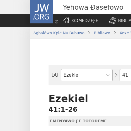
JW.ORG
Yehowa Ɖasefowo
GƆMEDZEƑE
BIBLI
Agbalẽwo Kple Nu Bubuwo
Bibliawo
Xexe 
Ta
ƲU
Biblia-
gbalẽ
Ezekiel
41:1-26
EMENYAWO ƑE TOTOƉEME