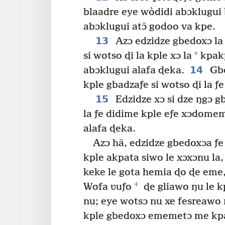
blaadre eye wòdidi abɔklugui b
abɔklugui atɔ̃ godoo va kpe.
13
Azɔ edzidze gbedoxɔ la
*
si wotso ɖi la kple xɔ la
kpakp
14
abɔklugui alafa ɖeka.
Gbe
kple gbadzaƒe si wotso ɖi la ƒ
15
Edzidze xɔ si dze ŋgɔ g
la ƒe didime kple eƒe xɔdome
alafa ɖeka.
Azɔ hã, edzidze gbedoxɔa ƒe
kple akpata siwo le xɔxɔnu la,
keke le gota hemia ɖo ɖe eme
+
Wofa ʋuƒo
ɖe gliawo ŋu le k
nu; eye wotsɔ nu xe fesreawo 
kple gbedoxɔ ememetɔ me kpak