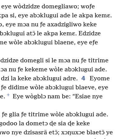
eye wòdzidze domegliawo; woƒe
kpa si, eye abɔklugui ade le akpa kemɛ.
, eye mɔa nu ƒe axadzigliwo keke
abɔklugui atɔ̃ le akpa kemɛ. Edzidze
ime wòle abɔklugui blaene, eye eƒe
dzidze domegli si le mɔa nu ƒe titrime
mɔa nu ƒe kekeme wòle abɔklugui ade.
4
 dzi la keke abɔklugui adre.
Eyome
a ƒe didime wòle abɔklugui blaeve, eye
+
e.
Eye wògblɔ nam be: “Esiae nye
e glia ƒe titrime wòle abɔklugui ade.
godoo la dometɔ ɖe sia ɖe keke
o nye dzisasrã etɔ̃; xɔŋuxɔe blaetɔ̃ ye