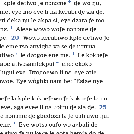
+
+
kple detiwo ƒe nɔnɔme
ɖe wo ŋu,
me, eye mo eve li na kerubi ɖe sia ɖe.
i ɖeka ŋu le akpa si, eye dzata ƒe mo
+
emɛ.
Aleae wowɔ woƒe nɔnɔme ɖe
20
pe.
Wowɔ kerubiwo kple detiwo ƒe
le eme tso anyigba va se ɖe ʋɔtrua
+
*
utiwo
le dzogoe ene me.
Le kɔkɔeƒe
+
abe ativɔsamlekpui
ene; ekɔkɔ
lugui eve. Dzogoewo li nɛ, eye atie
awoe. Eye wògblɔ nam be: “Esiae nye
eƒe la kple kɔkɔeƒewo ƒe kɔkɔeƒe la nu.
25
ve, aga evee li na ʋɔtru ɖe sia ɖe.
e nɔnɔme ɖe gbedoxɔ la ƒe ʋɔtruwo ŋu,
+
ene.
Eye wotsɔ ʋuƒo wɔ agbali ɖe
e siwo ƒe nu keke le gota hemia ɖo ɖe