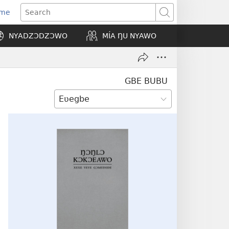
Eme
ns
Search
NYADZƆDZƆWO
MÍA ŊU NYAWO
ow)
GBE BUBU