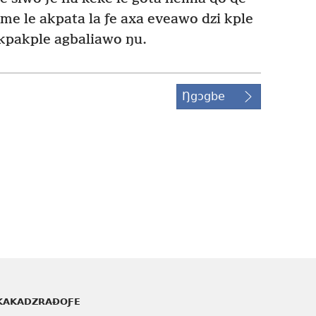
me le akpata la ƒe axa eveawo dzi kple
kpakple agbaliawo ŋu.
Ŋgɔgbe
KAKADZRAƉOƑE