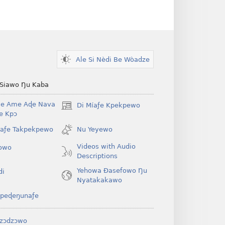
Ale Si Nèdi Be Wòadze
 Siawo Ŋu Kaba
Be Ame Aɖe Nava
Di Míaƒe Kpekpewo
(opens
Ye Kpɔ
new
window)
íaƒe Takpekpewo
Nu Yeyewo
Videos with Audio
owo
Descriptions
Yehowa Ðasefowo Ŋu
di
Nyatakakawo
peɖeŋunaƒe
zɔdzɔwo