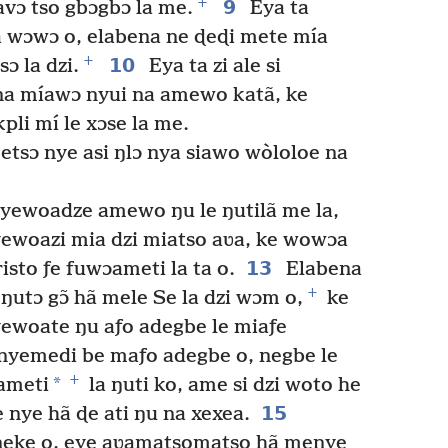
+
9
vɔ tso gbɔgbɔ la me.
Eya ta
a wɔwɔ o, elabena ne ɖeɖi mete mía
+
10
sɔ la dzi.
Eya ta zi ale si
ina míawɔ nyui na amewo katã, ke
pli mí le xɔse la me.
etsɔ nye asi ŋlɔ nya siawo wòloloe na
yewoadze amewo ŋu le ŋutilã me la,
ewoazi mia dzi miatso aʋa, ke wowɔa
13
isto ƒe fuwɔameti la ta o.
Elabena
+
ŋutɔ gɔ̃ hã mele Se la dzi wɔm o,
ke
yewoate ŋu aƒo adegbe le miaƒe
nyemedi be maƒo adegbe o, negbe le
+
*
ɔameti
la ŋuti ko, ame si dzi woto he
15
 nye hã ɖe ati ŋu na xexea.
neke o, eye aʋamatsomatso hã menye