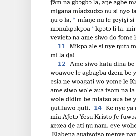
ƒãm na gbɔgbɔ la, aŋe agbe ma
migana míadzudzɔ nu si nyo l
*
ŋu o la,
míaŋe nu le ɣeyiɣi si 
*
mɔnukpɔkpɔa
kpɔtɔ li la, m
vevietɔ na ame siwo do ƒome k
11
Mikpɔ ale si nye ŋutɔ m
mi la ɖa!
12
Ame siwo katã dina be 
woawoe le agbagba dzem be y
esia ne woagati wo yome le Kr
ame siwo wole aʋa tsom na la 
wole didim be miatso aʋa be 
14
ŋutilãwo ŋuti.
Ke nye ya 
mía Aƒetɔ Yesu Kristo ƒe fuw
xexea ɖe ati ŋu nam, eye wohe
Elabena aʋatsotso menye na