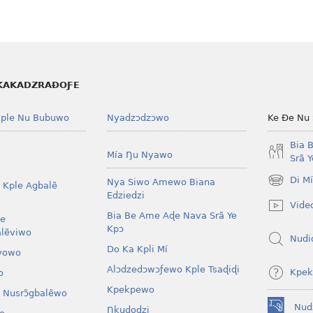
KAKADZRAƉOƑE
ple Nu Bubuwo
Nyadzɔdzɔwo
Ke Ðe Nu
Bia 
Mía Ŋu Nyawo
Srã 
Di M
Nya Siwo Amewo Biana
 Kple Agbalẽ
(opens
Edziedzi
new
Vide
window)
Bia Be Ame Aɖe Nava Srã Ye
le
Kpɔ
lẽviwo
Nudi
Do Ka Kpli Mí
vowo
Alɔdzedɔwɔƒewo Kple Tsaɖiɖi
Kpek
o
Kpekpewo
 Nusrɔ̃gbalẽwo
Nud
Ŋkuɖodzi