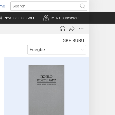
Eme
ns
Search
NYADZƆDZƆWO
MÍA ŊU NYAWO
ow)
GBE BUBU