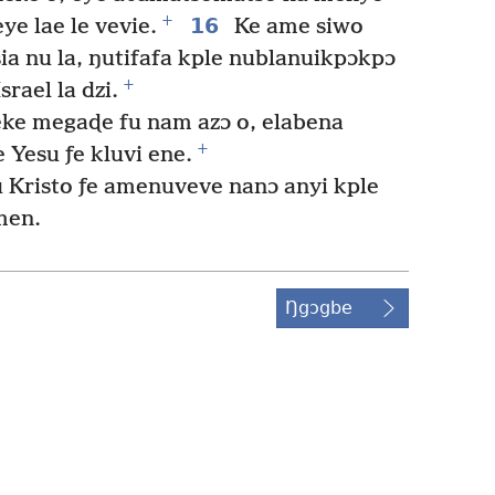
+
16
e lae le vevie.
Ke ame siwo
sia nu la, ŋutifafa kple nublanuikpɔkpɔ
+
srael la dzi.
ɖeke megaɖe fu nam azɔ o, elabena
+
 Yesu ƒe kluvi ene.
 Kristo ƒe amenuveve nanɔ anyi kple
men.
Ŋgɔgbe