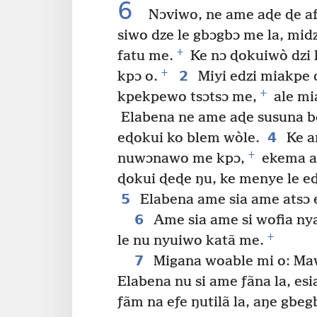
6
Nɔviwo, ne ame aɖe ɖe afɔ
siwo dze le gbɔgbɔ me la, mi
+
fatu me.
Ke nɔ ɖokuiwò dzi
+
2
kpɔ o.
Miyi edzi miakpe 
+
kpekpewo tsɔtsɔ me,
ale mia
Elabena ne ame aɖe susuna be
4
eɖokui ko blem wòle.
Ke a
+
nuwɔnawo me kpɔ,
ekema ak
ɖokui ɖeɖe ŋu, ke menye le eɖ
5
Elabena ame sia ame atsɔ e
6
Ame sia ame si wofia nya 
+
le nu nyuiwo katã me.
7
Migana woable mi o: Maw
Elabena nu si ame ƒãna la, es
ƒãm na eƒe ŋutilã la, aŋe gbegb