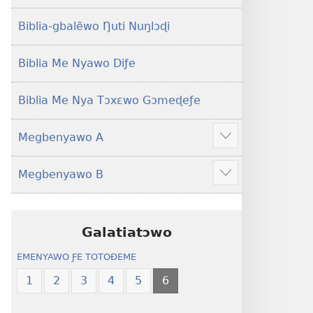
Yeye
Xexe
Gɔmeɖeɖe
Yeye
Biblia-gbalẽwo Ŋuti Nuŋlɔɖi
(Esi
Gɔmeɖeɖe
Me
(Esi
Biblia Me Nyawo Diƒe
Wogbugbɔ
Me
To
Wogbugbɔ
Biblia Me Nya Tɔxɛwo Gɔmeɖeƒe
Le
To
Ƒe
Le
Megbenyawo A
2013
Ƒe
Show
Me)
2013
more
Megbenyawo B
Me)
Show
more
Galatiatɔwo
EMENYAWO ƑE TOTOƉEME
1
2
3
4
5
6