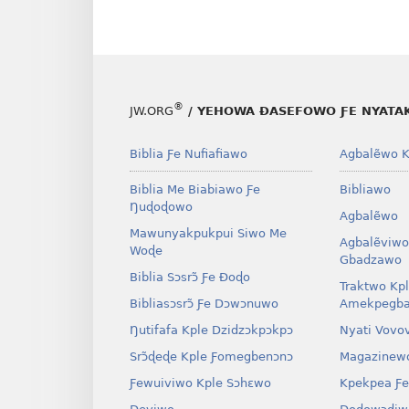
®
JW.ORG
/ YEHOWA ƉASEFOWO ƑE NYATA
Biblia Ƒe Nufiafiawo
Agbalẽwo K
Biblia Me Biabiawo Ƒe
Bibliawo
Ŋuɖoɖowo
Agbalẽwo
Mawunyakpukpui Siwo Me
Agbalẽviwo
Woɖe
Gbadzawo
Biblia Sɔsrɔ̃ Ƒe Ðoɖo
Traktwo Kp
Bibliasɔsrɔ̃ Ƒe Dɔwɔnuwo
Amekpegba
Ŋutifafa Kple Dzidzɔkpɔkpɔ
Nyati Vovo
Srɔ̃ɖeɖe Kple Ƒomegbenɔnɔ
Magazinew
Ƒewuiviwo Kple Sɔhɛwo
Kpekpea Ƒe