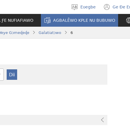
Eʋegbe
Ge Ðe 
Tia
(ope
gbegbɔgblɔ
new
A ƑE NUFIAFIAWO
AGBALẼWO KPLE NU BUBUWO
wind
Yeye Gɔmeɖeɖe
Galatiatɔwo
6