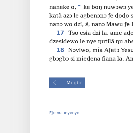
+
naneke o,
ke boŋ nuwɔwɔ yey
katã azɔ le agbenɔnɔ ƒe ɖoɖo 
nanɔ wo dzi, ɛ̃, nanɔ Mawu ƒe I
17
Tso esia dzi la, ame a
dzesidewo le nye ŋutilã ŋu abe
18
Nɔviwo, mía Aƒetɔ Yesu
gbɔgbɔ si mieɖena fiana la. A
Megbe
Eƒe nutɔnyenye