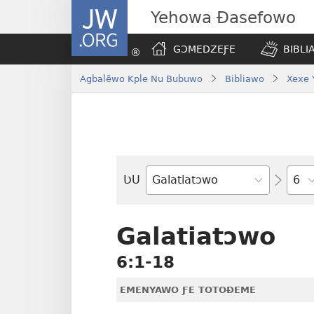
JW.ORG
Yehowa Ɖasefowo
GƆMEDZEƑE
BIBLI
Agbalẽwo Kple Nu Bubuwo
Bibliawo
Xexe 
Ta
ƲU
Biblia-
gbalẽ
Galatiatɔwo
6:1-18
EMENYAWO ƑE TOTOƉEME