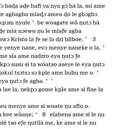
 baɖa aɖe hafi va nya gɔ̃ hã la, mi ame
dze agbagba miaɖɔ amea ɖo le gbɔgbɔ
+
 kpɔm nyuie
be woagate wò ŋutɔ hã
ɖe mia nɔewo ŋu le miaƒe agba
+
3
wɔ Kristo la ƒe se la dzi bliboe.
+
 yenye nane, evɔ menye naneke o la,
me sia ame nadzro eya ŋutɔ ƒe
pɔ susu si ta wòatso aseye le eya ŋutɔ
+
okui tsɔtsɔ sɔ kple ame bubu me o.
+
*
ya ŋutɔ ƒe agba.
lae la, nekpɔ gome kple ame si fiae la
u menye ame si woate ŋu aflu o.
+
8
ia kee wòaŋe;
elabena ame si le nu
lẽ tso eƒe ŋutilã me, ke ame si le nu