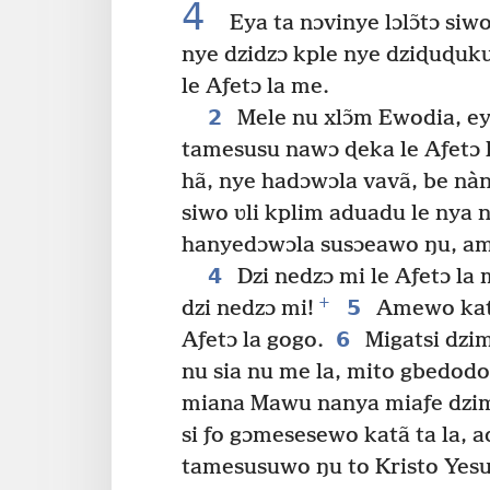
4
Eya ta nɔvinye lɔlɔ̃tɔ si
nye dzidzɔ kple nye dziɖuɖuk
le Aƒetɔ la me.
2
Mele nu xlɔ̃m Ewodia, ey
tamesusu nawɔ ɖeka le Aƒetɔ 
hã, nye hadɔwɔla vavã, be n
siwo ʋli kplim aduadu le nya 
hanyedɔwɔla susɔeawo ŋu, am
4
Dzi nedzɔ mi le Aƒetɔ la
+
5
dzi nedzɔ mi!
Amewo kat
6
Aƒetɔ la gogo.
Migatsi dzim
nu sia nu me la, mito gbedod
miana Mawu nanya miaƒe dzi
si ƒo gɔmesesewo katã ta la, 
tamesusuwo ŋu to Kristo Yesu