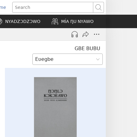
Eme
ns
Search
NYADZƆDZƆWO
MÍA ŊU NYAWO
ow)
GBE BUBU