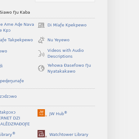
 Siawo Ŋu Kaba
Be Ame Aɖe Nava
Di Míaƒe Kpekpewo
(opens
Ye Kpɔ
new
window)
íaƒe Takpekpewo
Nu Yeyewo
Videos with Audio
owo
Descriptions
Yehowa Ðasefowo Ŋu
di
Nyatakakawo
peɖeŋunaƒe
zɔdzɔwo
takpɔxɔ
®
JW Hub
(opens
ERNET DZI
new
ALẼDZRAƉOƑE
window)
®
ibrary
Watchtower Library