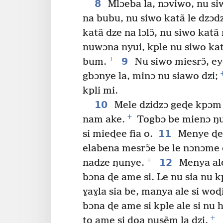
8
Mlɔeba la, nɔviwo, nu si
na bubu, nu siwo katã le dzɔdz
katã dze na lɔlɔ̃, nu siwo kat
nuwɔna nyui, kple nu siwo kat
+
9
bum.
Nu siwo miesrɔ̃, ey
gbɔnye la, minɔ nu siawo dzi;
kpli mi.
10
Mele dzidzɔ geɖe kpɔm 
+
nam ake.
Togbɔ be mienɔ ŋ
11
si mieɖee fia o.
Menye ɖe 
elabena mesrɔ̃e be le nɔnɔme ɖ
+
12
nadze ŋunye.
Menya ale
bɔna ɖe ame si. Le nu sia nu k
ɣaɣla sia be, manya ale si woɖi
bɔna ɖe ame si kple ale si nu 
+
to ame si doa ŋusẽm la dzi.