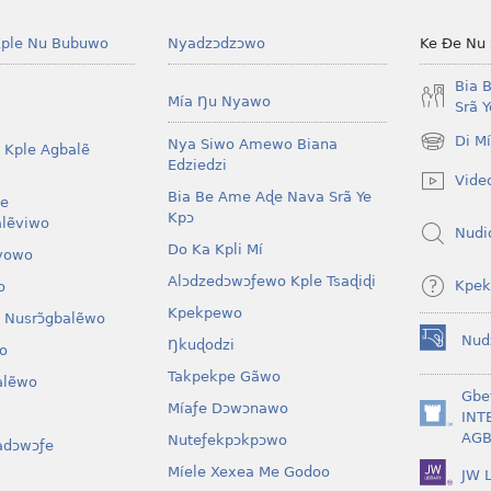
ple Nu Bubuwo
Nyadzɔdzɔwo
Ke Ðe Nu
Bia 
Mía Ŋu Nyawo
Srã 
Di M
Nya Siwo Amewo Biana
 Kple Agbalẽ
(opens
Edziedzi
new
Vide
window)
Bia Be Ame Aɖe Nava Srã Ye
le
Kpɔ
lẽviwo
Nudi
Do Ka Kpli Mí
vowo
Alɔdzedɔwɔƒewo Kple Tsaɖiɖi
Kpek
o
Kpekpewo
 Nusrɔ̃gbalẽwo
Nud
Ŋkuɖodzi
o
(opens
new
Takpekpe Gãwo
lẽwo
window)
Gbe
Míaƒe Dɔwɔnawo
INT
(opens
AGB
Nuteƒekpɔkpɔwo
adɔwɔƒe
new
window)
Míele Xexea Me Godoo
JW L