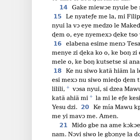
14
Gake miewɔe nyuie be 
15
Le nyateƒe me la, mi Fili
nyui la vɔ eye medzo le Make
ɖem o, eye nyemexɔ ɖeke tso 
16
elabena esime menɔ Tesal
menye zi ɖeka ko o, ke boŋ zi 
mele o, ke boŋ kutsetse si an
18
Ke nu siwo katã hiãm la l
esi mexɔ nu siwo mieɖo ɖem t
+
lilili,
vɔsa nyui, si dzea Maw
+
katã ahiã mi
la mi le eƒe ke
20
Yesu dzi.
Ke mía Mawu kpl
me yi mavɔ me. Amen.
21
Mido gbe na ame kɔkɔe 
nam. Nɔvi siwo le gbɔnye la d