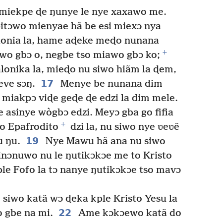
miekpe ɖe ŋunye le nye xaxawo me.
pitɔwo mienyae hã be esi miexɔ nya
donia la, hame aɖeke meɖo nunana
+
wo gbɔ o, negbe tso miawo gbɔ ko;
onika la, mieɖo nu siwo hiãm la ɖem,
17
eve sɔŋ.
Menye be nunana dim
a miakpɔ viɖe geɖe ɖe edzi la dim mele.
e asinye wògbɔ edzi. Meyɔ gba go fifia
+
o Epafrodito
dzi la, nu siwo nye ʋeʋẽ
19
u ŋu.
Nye Mawu hã ana nu siwo
sinɔnuwo nu le ŋutikɔkɔe me to Kristo
e Fofo la tɔ nanye ŋutikɔkɔe tso mavɔ
siwo katã wɔ ɖeka kple Kristo Yesu la
22
o gbe na mi.
Ame kɔkɔewo katã do