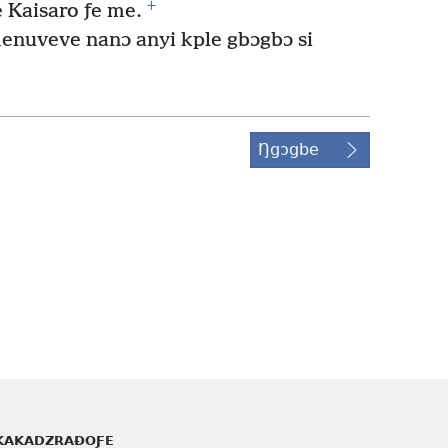
+
e Kaisaro ƒe me.
menuveve nanɔ anyi kple gbɔgbɔ si
Ŋgɔgbe
KAKADZRAƉOƑE