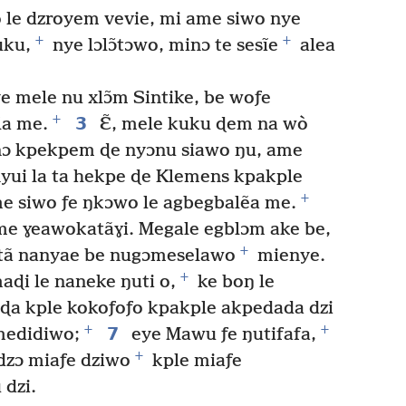
wo le dzroyem vevie, mi ame siwo nye
+
+
uku,
nye lɔlɔ̃tɔwo, minɔ te sesĩe
alea
e mele nu xlɔ̃m Sintike, be woƒe
+
3
la me.
Ɛ̃, mele kuku ɖem na wò
ànɔ kpekpem ɖe nyɔnu siawo ŋu, ame
nyui la ta hekpe ɖe Klemens kpakple
+
e siwo ƒe ŋkɔwo le agbegbalẽa me.
 me ɣeawokatãɣi. Megale egblɔm ake be,
+
ã nanyae be nugɔmeselawo
mienye.
+
aɖi le naneke ŋuti o,
ke boŋ le
oɖa kple kokoƒoƒo kpakple akpedada dzi
+
+
7
medidiwo;
eye Mawu ƒe ŋutifafa,
+
adzɔ miaƒe dziwo
kple miaƒe
 dzi.