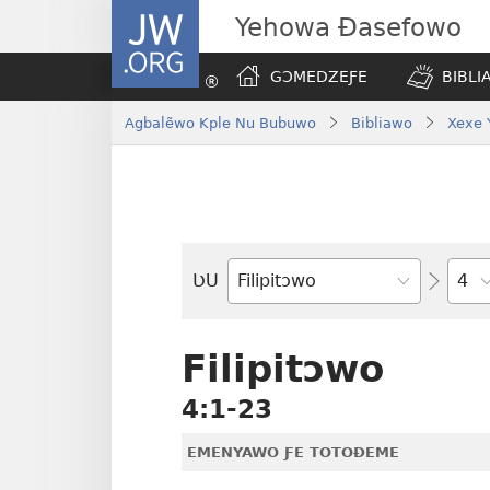
JW.ORG
Yehowa Ɖasefowo
GƆMEDZEƑE
BIBLI
Agbalẽwo Kple Nu Bubuwo
Bibliawo
Xexe 
Ta
ƲU
Biblia-
gbalẽ
Filipitɔwo
4:1-23
EMENYAWO ƑE TOTOƉEME