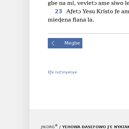
gbe na mi, vevietɔ ame siwo l
23
Aƒetɔ Yesu Kristo ƒe a
mieɖena fiana la.
Megbe
Eƒe nutɔnyenye
®
JW.ORG
/ YEHOWA ƉASEFOWO ƑE NYATA