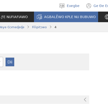
Eʋegbe
Ge Ðe 
Tia
(ope
gbegbɔgblɔ
new
A ƑE NUFIAFIAWO
AGBALẼWO KPLE NU BUBUWO
wind
Yeye Gɔmeɖeɖe
Filipitɔwo
4