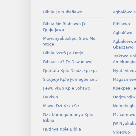
Biblia Ƒe Nufiafiawo
Agbalẽwo K
Biblia Me Biabiawo Ƒe
Bibliawo
Ŋuɖoɖowo
Agbalẽwo
Mawunyakpukpui Siwo Me
Agbalẽviwo
Woɖe
Gbadzawo
Biblia Sɔsrɔ̃ Ƒe Ðoɖo
Traktwo Kp
Bibliasɔsrɔ̃ Ƒe Dɔwɔnuwo
Amekpegba
Ŋutifafa Kple Dzidzɔkpɔkpɔ
Nyati Vovo
Srɔ̃ɖeɖe Kple Ƒomegbenɔnɔ
Magazinew
Ƒewuiviwo Kple Sɔhɛwo
Kpekpea Ƒe
Ðeviwo
Ðoɖowɔɖiw
Mawu Dzi Xɔxɔ Se
Numekugba
Dzɔdzɔmeŋutinunya Kple
Mɔfiamewo
Biblia
JW Nyakak
Ŋutinya Kple Biblia
Videowo