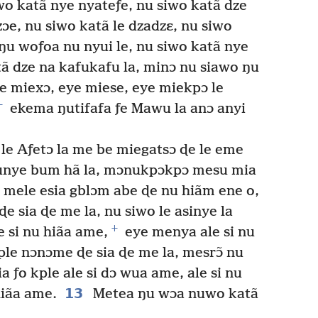
wo katã nye nyateƒe, nu siwo katã dze
ɔe, nu siwo katã le dzadzɛ, nu siwo
ã ŋu woƒoa nu nyui le, nu siwo katã nye
ã dze na kafukafu la, minɔ nu siawo ŋu
e miexɔ, eye miese, eye miekpɔ le
+
ekema ŋutifafa ƒe Mawu la anɔ anyi
le Aƒetɔ la me be miegatsɔ ɖe le eme
unye bum hã la, mɔnukpɔkpɔ mesu mia
mele esia gblɔm abe ɖe nu hiãm ene o,
e sia ɖe me la, nu siwo le asinye la
+
 si nu hiãa ame,
eye menya ale si nu
ple nɔnɔme ɖe sia ɖe me la, mesrɔ̃ nu
a ƒo kple ale si dɔ wua ame, ale si nu
13
hiãa ame.
Metea ŋu wɔa nuwo katã