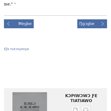
+
me.”
Megbe
Ŋgɔgbe
Eƒe nutɔnyenye
KƆPIWƆWƆ ƑE
TIATIAWO