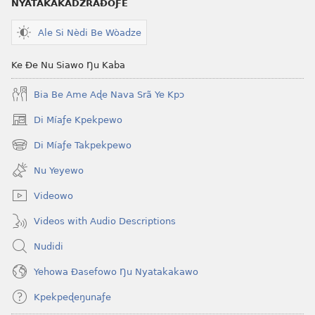
NYATAKAKADZRAƉOƑE
Le
To
Ƒe
Le
Ale Si Nèdi Be Wòadze
2013
Ƒe
Me)
2013
Ke Ðe Nu Siawo Ŋu Kaba
Me)
Bia Be Ame Aɖe Nava Srã Ye Kpɔ
Di Míaƒe Kpekpewo
(opens
new
Di Míaƒe Takpekpewo
(opens
window)
new
Nu Yeyewo
window)
Videowo
Videos with Audio Descriptions
Nudidi
Yehowa Ðasefowo Ŋu Nyatakakawo
Kpekpeɖeŋunaƒe