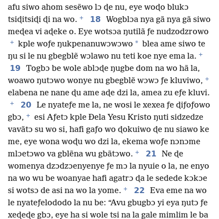
afu siwo ahom sesẽwo lɔ ɖe nu, eye woɖo blukɔ
+
18
tsiɖitsiɖi ɖi na wo.
Wogblɔa nya gã nya gã siwo
meɖea vi aɖeke o. Eye wotsɔa ŋutilã ƒe nudzodzrowo
+
*
kple woƒe ŋukpenanuwɔwɔwo
blea ame siwo te
+
ŋu si le nu gbegblẽ wɔlawo nu teti koe nye ema la.
19
Togbɔ be wole ablɔɖe ŋugbe dom na wo hã la,
+
woawo ŋutɔwo wonye nu gbegblẽ wɔwɔ ƒe kluviwo,
elabena ne nane ɖu ame aɖe dzi la, amea zu eƒe kluvi.
+
20
Le nyateƒe me la, ne wosi le xexea ƒe ɖiƒoƒowo
+
gbɔ,
esi Aƒetɔ kple Ðela Yesu Kristo ŋuti sidzedze
vavãtɔ su wo si, hafi gaƒo wo ɖokuiwo ɖe nu siawo ke
me, eye wona woɖu wo dzi la, ekema woƒe nɔnɔme
+
21
mlɔetɔwo va gblẽna wu gbãtɔwo.
Ne ɖe
womenya dzɔdzɔenyenye ƒe mɔ la nyuie o la, ne enyo
na wo wu be woanyae hafi agatrɔ ɖa le sedede kɔkɔe
+
22
si wotsɔ de asi na wo la yome.
Eva eme na wo
le nyateƒelododo la nu be: “Avu gbugbɔ yi eya ŋutɔ ƒe
xeɖeɖe gbɔ, eye ha si wole tsi na la gale mimlim le ba