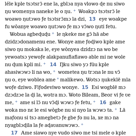
léle kple tsɔtsrɔ̃ ene la, gblɔa nya vlowo ɖe nu siwo
+
ŋu womenya naneke le o ŋu.
Woakpɔ tsɔtsrɔ̃ le
13
woawo ŋutɔwo ƒe tsɔtsrɔ̃mɔ la dzi,
eye woakpe
fu wòanye woawo ŋutɔwo ƒe mɔ vɔ̃wo ŋuti fetu.
+
Wobua agbeɖuɖu
le ŋkeke me gɔ̃ hã abe
dzidzɔdonamenu ene. Wonye ame ƒoɖiwo kple ame
siwo ŋu mokaka le, eye wònyea dzidzɔ na wo be
yewoatsɔ yewoƒe alakpanufiafiawo able mi ne wole
+
14
nu ɖum kpli mi.
Ŋku siwo yɔ fũu kple
+
ahasiwɔwɔ li na wo,
wometea ŋu trɔna le nu vɔ̃
*
ŋu o, eye woblea ame
malikewo. Wotsɔ ŋukeklẽ mla
15
woƒe dziwo. Fiƒodeviwo wonye.
Esi wogblẽ mɔ
dzɔdzɔe la ɖi la, wotra mɔ. Woto Bileam, Beor vi ƒe ʋe
+
+
16
me,
ame si lɔ̃ nu vɔ̃ɖi wɔwɔ ƒe fetu,
gake
+
woka mo nɛ le esi wògbe nu si nyo la wɔwɔ ta.
Lã
maƒonu si tsɔ amegbetɔ ƒe gbe ƒo nu la, xe mɔ na
+
nyagblɔɖila la ƒe aɖaʋanuwɔwɔ.
17
Ame siawo nye vudo siwo me tsi mele o kple