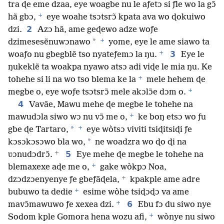
tra ɖe eme dzaa, eye woagbe nu le aƒetɔ si ƒle wo la gɔ̃
+
hã gbɔ,
eye woahe tsɔtsrɔ̃ kpata ava wo ɖokuiwo
2
dzi.
Azɔ hã, ame geɖewo adze woƒe
+
*
dzimesesẽnuwɔnawo
yome, eye le ame siawo ta
+
3
woaƒo nu gbegblẽ tso nyateƒemɔ la ŋu.
Eye le
ŋukeklẽ ta woakpa nyawo atsɔ adi viɖe le mia ŋu. Ke
+
tohehe si li na wo tso blema ke la
mele hehem ɖe
+
megbe o, eye woƒe tsɔtsrɔ̃ mele akɔlɔ̃e dɔm o.
4
Vavãe, Mawu mehe ɖe megbe le tohehe na
+
mawudɔla siwo wɔ nu vɔ̃ me o,
ke boŋ etsɔ wo ƒu
+
*
gbe ɖe Tartaro,
eye wòtsɔ viviti tsiɖitsiɖi ƒe
*
kɔsɔkɔsɔwo bla wo,
ne woadzra wo ɖo ɖi na
+
5
ʋɔnudɔdrɔ̃.
Eye mehe ɖe megbe le tohehe na
+
blemaxexe aɖe me o,
gake wòkpɔ Noa,
+
dzɔdzɔenyenye ƒe gbeƒãɖela,
kpakple ame adre
+
bubuwo ta dedie
esime wòhe tsiɖɔɖɔ va ame
+
6
mavɔ̃mawuwo ƒe xexea dzi.
Ebu fɔ du siwo nye
+
Sodom kple Gomora hena wozu afi,
wònye nu siwo