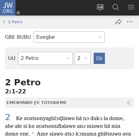
JW.ORG
Ge
Ðe
Trɔ
JW.ORG
EM
Eme
gbegbɔgblɔa
Nudidi
NE
2 Petro
(opens
new
GBE BUBU
window)
Ta
ƲU
Biblia-
gbalẽ
2 Petro
2:1-22
EMENYAWO ƑE TOTOƉEME
2
Ke aʋatsonyagblɔɖilawo hã nɔ dukɔ la dome,
abe ale si ko aʋatsonufialawo anɔ miawo hã mia
+
dome ene.
Ame siawo atsɔ kɔmama gblẽnuwo ava