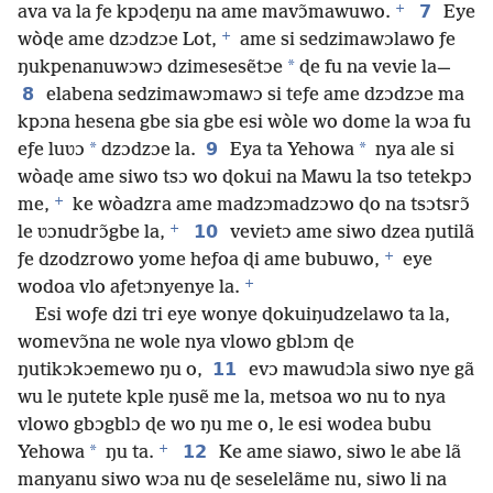
+
7
ava va la ƒe kpɔɖeŋu na ame mavɔ̃mawuwo.
Eye
+
wòɖe ame dzɔdzɔe Lot,
ame si sedzimawɔlawo ƒe
*
ŋukpenanuwɔwɔ dzimesesẽtɔe
ɖe fu na vevie la—
8
elabena sedzimawɔmawɔ si teƒe ame dzɔdzɔe ma
kpɔna hesena gbe sia gbe esi wòle wo dome la wɔa fu
*
9
*
eƒe luʋɔ
dzɔdzɔe la.
Eya ta Yehowa
nya ale si
wòaɖe ame siwo tsɔ wo ɖokui na Mawu la tso tetekpɔ
+
me,
ke wòadzra ame madzɔmadzɔwo ɖo na tsɔtsrɔ̃
+
10
le ʋɔnudrɔ̃gbe la,
vevietɔ ame siwo dzea ŋutilã
+
ƒe dzodzrowo yome heƒoa ɖi ame bubuwo,
eye
+
wodoa vlo aƒetɔnyenye la.
Esi woƒe dzi tri eye wonye ɖokuiŋudzelawo ta la,
womevɔ̃na ne wole nya vlowo gblɔm ɖe
11
ŋutikɔkɔemewo ŋu o,
evɔ mawudɔla siwo nye gã
wu le ŋutete kple ŋusẽ me la, metsoa wo nu to nya
vlowo gbɔgblɔ ɖe wo ŋu me o, le esi wodea bubu
+
*
12
Yehowa
ŋu ta.
Ke ame siawo, siwo le abe lã
manyanu siwo wɔa nu ɖe seselelãme nu, siwo li na