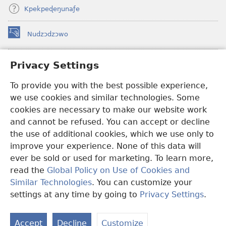
Kpekpeɖeŋunaƒe
Nudzɔdzɔwo
(opens
new
window)
Gbetakpɔxɔ INTERNET DZI AGBALẼDZRAƉOƑE
Privacy Settings
(opens
new
®
To provide you with the best possible experience,
JW Hub
window)
(opens
we use cookies and similar technologies. Some
new
®
JW Library
window)
cookies are necessary to make our website work
and cannot be refused. You can accept or decline
Watchtower Library
the use of additional cookies, which we use only to
improve your experience. None of this data will
ever be sold or used for marketing. To learn more,
read the
Global Policy on Use of Cookies and
Copyright
© 2026 Watch Tower Bible and Tract Society of Pennsylvania.
Similar Technologies
. You can customize your
EZAZÃ ŊUTI ƉOƉO
|
AMEŊUNYATAKAKA ŊUTI ƉOƉO
|
PRIVACY
settings at any time by going to
Privacy Settings
.
S
SETTINGS
Ta
Accept
Decline
Customize
of