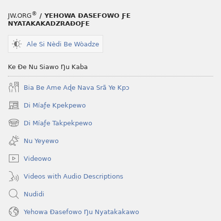
®
JW.ORG
/ YEHOWA ƉASEFOWO ƑE
NYATAKAKADZRAƉOƑE
Ale Si Nèdi Be Wòadze
Ke Ðe Nu Siawo Ŋu Kaba
Bia Be Ame Aɖe Nava Srã Ye Kpɔ
Di Míaƒe Kpekpewo
(opens
new
Di Míaƒe Takpekpewo
(opens
window)
new
Nu Yeyewo
window)
Videowo
Videos with Audio Descriptions
Nudidi
Yehowa Ðasefowo Ŋu Nyatakakawo