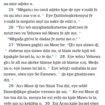
na ame aɖeke o.
25
“Mègatsɔ nu ʋaʋã aɖeke kpe ɖe nye vɔsalã ƒe
+
ʋu ŋu atsɔ asa vɔe o.
Eye Ŋutitotoŋkekenyui ƒe
+
vɔsalã la megatsi anyi ŋu nake ɖe edzi o.
26
“Tsɔ wò anyigbadzikutsetse gbãtɔwo ƒe
+
nyuitɔwo va Yehowa wò Mawu ƒe aƒe me.
+
“Mègaɖa gbɔ̃vi le dadaa ƒe notsi me o.”
27
Yehowa gagblɔ na Mose be: “Ŋlɔ nya siawo ɖi,
+
elabena nya siawo dzie nu, si blam mele kpli wò
+
28
kpakple Israel la, nɔ te ɖo.”
Eye wònɔ Yehowa
gbɔ le afi ma ŋkeke blaene kple zã blaene sɔŋ. Meɖu
+
nu o, eye meno tsi hã o.
Eye wòŋlɔ nubabla la me
*
nyawo, siwo nye Se Ewoawo,
ɖe kpe gbadzɛawo
+
dzi.
29
Azɔ Mose ɖi tso Sinai Toa dzi, eye wòlé
+
Ðaseɖiɖikpe gbadzɛ eveawo ɖe asi.
Ke esi Mose ɖi
tso toa dzi la, menya be esi yeƒo nu kple Mawu ta la,
30
yeƒe mo nɔ keklẽm o.
Esi Aron kple Israel-viwo