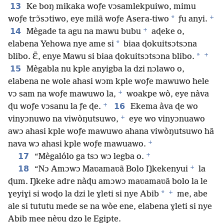
13
Ke boŋ mikaka woƒe vɔsamlekpuiwo, mimu
+
*
woƒe trɔ̃sɔtiwo, eye milã woƒe Asera-tiwo
ƒu anyi.
+
14
Mègade ta agu na mawu bubu
aɖeke o,
*
elabena Yehowa nye ame si
biaa ɖokuitsɔtsɔna
+
*
blibo. Ɛ̃, enye Mawu si biaa ɖokuitsɔtsɔna blibo.
15
Mègabla nu kple anyigba la dzi nɔlawo o,
elabena ne wole ahasi wɔm kple woƒe mawuwo hele
+
vɔ sam na woƒe mawuwo la,
woakpe wò, eye nàva
+
16
ɖu woƒe vɔsanu la ƒe ɖe.
Ekema àva ɖe wo
+
vinyɔnuwo na viwòŋutsuwo,
eye wo vinyɔnuawo
awɔ ahasi kple woƒe mawuwo ahana viwòŋutsuwo hã
+
nava wɔ ahasi kple woƒe mawuawo.
+
17
“Mègalólo ga tsɔ wɔ legba o.
+
18
“Nɔ Amɔwɔ Maʋamaʋã Bolo Ŋkekenyui
la
ɖum. Ŋkeke adre nàɖu amɔwɔ maʋamaʋã bolo la le
+
*
ɣeyiɣi si woɖo la dzi le ɣleti si nye Abib
me, abe
ale si tututu mede se na wòe ene, elabena ɣleti si nye
Abib mee nèʋu dzo le Egipte.