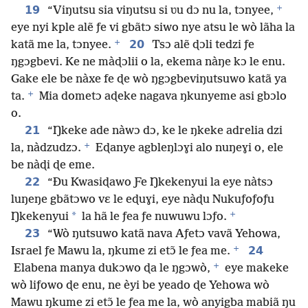
+
19
“Viŋutsu sia viŋutsu si ʋu dɔ nu la, tɔnyee,
eye nyi kple alẽ ƒe vi gbãtɔ siwo nye atsu le wò lãha la
+
20
katã me la, tɔnyee.
Tsɔ alẽ ɖɔli tedzi ƒe
ŋgɔgbevi. Ke ne màɖɔlii o la, ekema nàŋe kɔ le enu.
Gake ele be nàxe fe ɖe wò ŋgɔgbeviŋutsuwo katã ya
+
ta.
Mia dometɔ aɖeke nagava ŋkunyeme asi gbɔlo
o.
21
“Ŋkeke ade nàwɔ dɔ, ke le ŋkeke adrelia dzi
+
la, nàdzudzɔ.
Eɖanye agbleŋlɔɣi alo nuŋeɣi o, ele
be nàɖi ɖe eme.
22
“Ðu Kwasiɖawo Ƒe Ŋkekenyui la eye nàtsɔ
luŋeŋe gbãtɔwo vɛ le eɖuɣi, eye nàɖu Nukuƒoƒoƒu
+
*
Ŋkekenyui
la hã le ƒea ƒe nuwuwu lɔƒo.
23
“Wò ŋutsuwo katã nava Aƒetɔ vavã Yehowa,
+
24
Israel ƒe Mawu la, ŋkume zi etɔ̃ le ƒea me.
+
Elabena manya dukɔwo ɖa le ŋgɔwò,
eye makeke
wò liƒowo ɖe enu, ne èyi be yeado ɖe Yehowa wò
Mawu ŋkume zi etɔ̃ le ƒea me la, wò anyigba mabiã ŋu