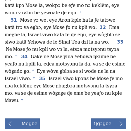
katã kpɔ Mose la, wokpɔ be eƒe mo nɔ keklẽm, eye
+
wonɔ vɔvɔ̃m be yewoate ɖe eŋu.
31
Mose yɔ wo, eye Aron kple ha la ƒe tatɔwo
32
katã trɔ va egbɔ, eye Mose ƒo nu kpli wo.
Ema
megbe la, Israel-viwo katã te ɖe eŋu, eye wògblɔ se
+
33
siwo katã Yehowa de le Sinai Toa dzi la na wo.
Ne Mose ƒo nu kpli wo vɔ la, etsɔa motsyɔnu tsyɔa
+
34
mo.
Gake ne Mose yina Yehowa ŋkume be
yeaƒo nu kplii la, eɖea motsyɔnu la ɖa, va se ɖe esime
+
wògado go.
Eye wòva gblɔa se si wode nɛ la na
+
35
Israel-viwo.
Israel-viwo kpɔnɛ be Mose ƒe mo
nɔa keklẽm; eye Mose gbugbɔa motsyɔnu la tsyɔa
mo, va se ɖe esime wògage ɖe eme be yeaƒo nu kple
+
Mawu.
Megbe
Ŋgɔgbe