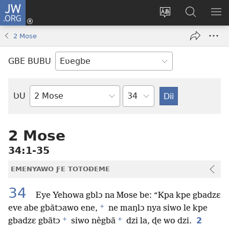
JW.ORG
Ge
Ðe
Trɔ
JW.ORG
EM
Eme
gbegbɔgblɔa
Nudidi
NE
2 Mose
(opens
new
GBE BUBU
window)
Ta
ƲU
Biblia-
gbalẽ
2 Mose
34:1-35
EMENYAWO ƑE TOTOƉEME
34
Eye Yehowa gblɔ na Mose be: “Kpa kpe gbadzɛ
+
eve abe gbãtɔawo ene,
ne maŋlɔ nya siwo le kpe
+
+
2
gbadzɛ gbãtɔ
siwo nègbã
dzi la, ɖe wo dzi.