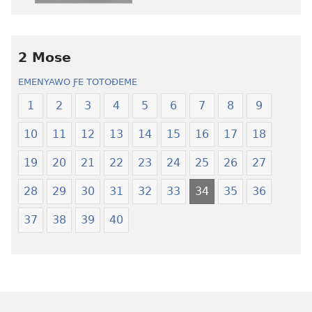
ƒe
ase
kɔpiwɔwɔ
ƒe
ƒe
kɔpiwɔwɔ
tiatiawo
ƒe
2 Mose
Ŋɔŋlɔ
tiatiawo
EMENYAWO ƑE TOTOƉEME
Kɔkɔeawo
Ŋɔŋlɔ
—
Kɔkɔeawo
1
2
3
4
5
6
7
8
9
Xexe
—
10
11
12
13
14
15
16
17
18
Yeye
Xexe
Gɔmeɖeɖe
Yeye
19
20
21
22
23
24
25
26
27
(Esi
Gɔmeɖeɖe
Me
(Esi
28
29
30
31
32
33
34
35
36
Wogbugbɔ
Me
37
38
39
40
To
Wogbugbɔ
Le
To
Ƒe
Le
2013
Ƒe
Me)
2013
Me)