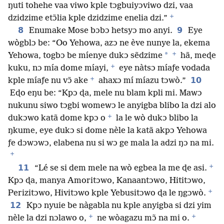
ŋuti tohehe vaa viwo kple tɔgbuiyɔviwo dzi, vaa
+
dzidzime etɔ̃lia kple dzidzime enelia dzi.”
8
9
Enumake Mose bɔbɔ hetsyɔ mo anyi.
Eye
wògblɔ be: “Oo Yehowa, azɔ ne ève nunye la, ekema
+
*
Yehowa, togbɔ be míenye dukɔ sẽdzime
hã, meɖe
+
kuku, nɔ mía dome míayi,
eye nàtsɔ míaƒe vodada
+
10
kple míaƒe nu vɔ̃ ake
ahaxɔ mí míazu tɔwò.”
Eɖo eŋu be: “Kpɔ ɖa, mele nu blam kpli mi. Mawɔ
nukunu siwo tɔgbi womewɔ le anyigba blibo la dzi alo
+
dukɔwo katã dome kpɔ o
la le wò dukɔ blibo la
ŋkume, eye dukɔ si dome nèle la katã akpɔ Yehowa
ƒe dɔwɔwɔ, elabena nu si wɔ ge mala la adzi ŋɔ na mi.
+
+
11
“Lé se si dem mele na wò egbea la me ɖe asi.
Kpɔ ɖa, manya Amoritɔwo, Kanaantɔwo, Hititɔwo,
+
Perizitɔwo, Hivitɔwo kple Yebusitɔwo ɖa le ŋgɔwò.
12
Kpɔ nyuie be nàgabla nu kple anyigba si dzi yim
+
+
nèle la dzi nɔlawo o,
ne wòagazu mɔ̃ na mi o.