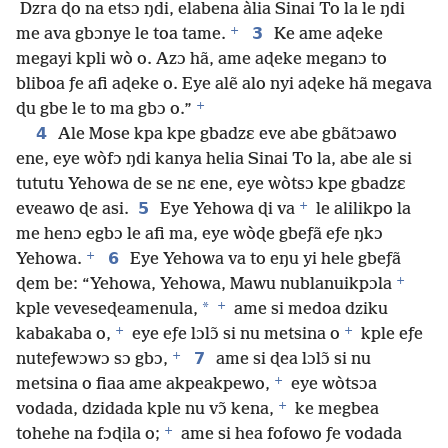
Dzra ɖo na etsɔ ŋdi, elabena àlia Sinai To la le ŋdi
+
3
me ava gbɔnye le toa tame.
Ke ame aɖeke
megayi kpli wò o. Azɔ hã, ame aɖeke meganɔ to
bliboa ƒe afi aɖeke o. Eye alẽ alo nyi aɖeke hã megava
+
ɖu gbe le to ma gbɔ o.”
4
Ale Mose kpa kpe gbadzɛ eve abe gbãtɔawo
ene, eye wòfɔ ŋdi kanya helia Sinai To la, abe ale si
tututu Yehowa de se nɛ ene, eye wòtsɔ kpe gbadzɛ
+
5
eveawo ɖe asi.
Eye Yehowa ɖi va
le alilikpo la
me henɔ egbɔ le afi ma, eye wòɖe gbeƒã eƒe ŋkɔ
+
6
Yehowa.
Eye Yehowa va to eŋu yi hele gbeƒã
+
ɖem be: “Yehowa, Yehowa, Mawu nublanuikpɔla
+
*
kple veveseɖeamenula,
ame si medoa dziku
+
+
kabakaba o,
eye eƒe lɔlɔ̃ si nu metsina o
kple eƒe
+
7
nuteƒewɔwɔ sɔ gbɔ,
ame si ɖea lɔlɔ̃ si nu
+
metsina o fiaa ame akpeakpewo,
eye wòtsɔa
+
vodada, dzidada kple nu vɔ̃ kena,
ke megbea
+
tohehe na fɔɖila o;
ame si hea fofowo ƒe vodada