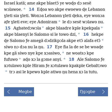
Israel katã; ame akpe blaetɔ̃ ye woɖo dɔ sesẽ
+
14
wɔlawoe.
Eɖoa wo akpe ewoewo ɖe Lebanon
ɣleti sia ɣleti. Wonɔa Lebanon ɣleti ɖeka, eye wonɔa
+
aƒe ɣleti eve; eye Adoniram
le dɔ sesẽ wɔlawo nu.
+
15
*
Agbatedɔwɔla
akpe blaadre kple kpekpala
+
16
akpe blaenyi le Salomo si le towo dzi,
hekpe
+
ɖe Salomo ƒe amegã dɔdzikpɔla akpe etɔ̃ alafa etɔ̃
17
siwo nɔ dɔa nu la ŋu.
Eye fia la de se be woaɖe
+
kpe gã siwo nye kpe xɔasiwo,
ne woatsɔ kpe
+
+
18
fufuwo
aɖo xɔ la gɔme anyi.
Ale Salomo ƒe
xɔtulawo kple Hiram ƒe xɔtulawo kpakple Gebaltɔwo
+
trɔ asi le kpewo kple atiwo ŋu hena xɔ la tutu.
Megbe
Ŋgɔgbe