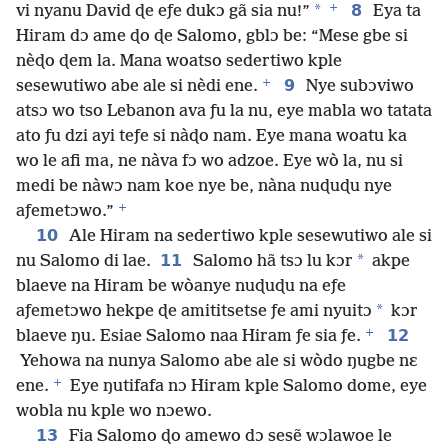
+
*
8
vi nyanu David ɖe eƒe dukɔ gã sia nu!”
Eya ta
Hiram dɔ ame ɖo ɖe Salomo, gblɔ be: “Mese gbe si
nèɖo ɖem la. Mana woatso sedertiwo kple
+
9
sesewutiwo abe ale si nèdi ene.
Nye subɔviwo
atsɔ wo tso Lebanon ava ƒu la nu, eye mabla wo tatata
ato ƒu dzi ayi teƒe si nàɖo nam. Eye mana woatu ka
wo le afi ma, ne nàva fɔ wo adzoe. Eye wò la, nu si
medi be nàwɔ nam koe nye be, nàna nuɖuɖu nye
+
aƒemetɔwo.”
10
Ale Hiram na sedertiwo kple sesewutiwo ale si
11
*
nu Salomo di lae.
Salomo hã tsɔ lu kɔr
akpe
blaeve na Hiram be wòanye nuɖuɖu na eƒe
*
aƒemetɔwo hekpe ɖe amititsetse ƒe ami nyuitɔ
kɔr
+
12
blaeve ŋu. Esiae Salomo naa Hiram ƒe sia ƒe.
Yehowa na nunya Salomo abe ale si wòdo ŋugbe nɛ
+
ene.
Eye ŋutifafa nɔ Hiram kple Salomo dome, eye
wobla nu kple wo nɔewo.
13
Fia Salomo ɖo amewo dɔ sesẽ wɔlawoe le