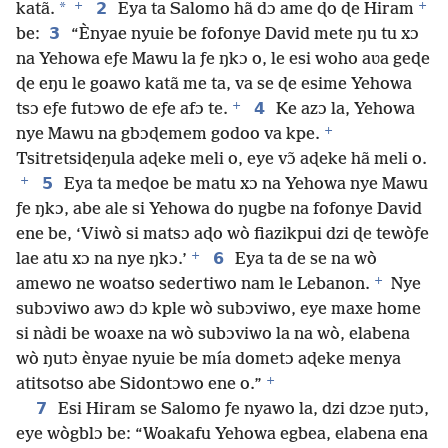
+
+
*
2
katã.
Eya ta Salomo hã dɔ ame ɖo ɖe Hiram
3
be:
“Ènyae nyuie be fofonye David mete ŋu tu xɔ
na Yehowa eƒe Mawu la ƒe ŋkɔ o, le esi woho aʋa geɖe
ɖe eŋu le goawo katã me ta, va se ɖe esime Yehowa
+
4
tsɔ eƒe futɔwo de eƒe afɔ te.
Ke azɔ la, Yehowa
+
nye Mawu na gbɔɖemem godoo va kpe.
Tsitretsiɖeŋula aɖeke meli o, eye vɔ̃ aɖeke hã meli o.
+
5
Eya ta meɖoe be matu xɔ na Yehowa nye Mawu
ƒe ŋkɔ, abe ale si Yehowa do ŋugbe na fofonye David
ene be, ‘Viwò si matsɔ aɖo wò fiazikpui dzi ɖe tewòƒe
+
6
lae atu xɔ na nye ŋkɔ.’
Eya ta de se na wò
+
amewo ne woatso sedertiwo nam le Lebanon.
Nye
subɔviwo awɔ dɔ kple wò subɔviwo, eye maxe home
si nàdi be woaxe na wò subɔviwo la na wò, elabena
wò ŋutɔ ènyae nyuie be mía dometɔ aɖeke menya
+
atitsotso abe Sidontɔwo ene o.”
7
Esi Hiram se Salomo ƒe nyawo la, dzi dzɔe ŋutɔ,
eye wògblɔ be: “Woakafu Yehowa egbea, elabena ena