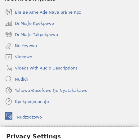
Bia Be Ame Aɖe Nava Srã Ye Kpɔ
Di Míaƒe Kpekpewo
(opens
new
Di Míaƒe Takpekpewo
(opens
window)
new
Nu Yeyewo
window)
Videowo
Videos with Audio Descriptions
Nudidi
Yehowa Ðasefowo Ŋu Nyatakakawo
Kpekpeɖeŋunaƒe
Nudzɔdzɔwo
(opens
new
window)
Gbetakpɔxɔ INTERNET DZI AGBALẼDZRAƉOƑE
Privacy Settings
(opens