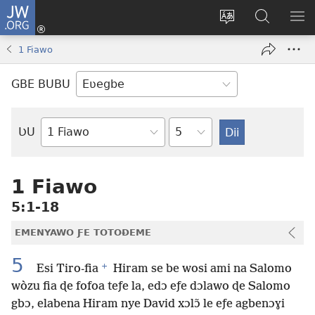
JW.ORG
Ge
Ðe
Trɔ
JW.ORG
EM
Eme
gbegbɔgblɔa
Nudidi
NE
1 Fiawo
(opens
new
GBE BUBU
window)
Ta
ƲU
Biblia-
gbalẽ
1 Fiawo
5:1-18
EMENYAWO ƑE TOTOƉEME
5
+
Esi Tiro-fia
Hiram se be wosi ami na Salomo
wòzu fia ɖe fofoa teƒe la, edɔ eƒe dɔlawo ɖe Salomo
gbɔ, elabena Hiram nye David xɔlɔ̃ le eƒe agbenɔɣi