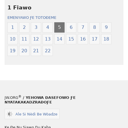
tiatiawo
ƒe
1 Fiawo
Ŋɔŋlɔ
tiatiawo
EMENYAWO ƑE TOTOƉEME
Kɔkɔeawo
Ŋɔŋlɔ
—
Kɔkɔeawo
1
2
3
4
5
6
7
8
9
Xexe
—
10
11
12
13
14
15
16
17
18
Yeye
Xexe
Gɔmeɖeɖe
Yeye
19
20
21
22
(Esi
Gɔmeɖeɖe
Me
(Esi
Wogbugbɔ
Me
To
Wogbugbɔ
Le
To
Ƒe
Le
2013
Ƒe
®
JW.ORG
/ YEHOWA ƉASEFOWO ƑE
Me)
2013
NYATAKAKADZRAƉOƑE
Me)
Ale Si Nèdi Be Wòadze
Ke Ðe Nu Siawo Ŋu Kaba