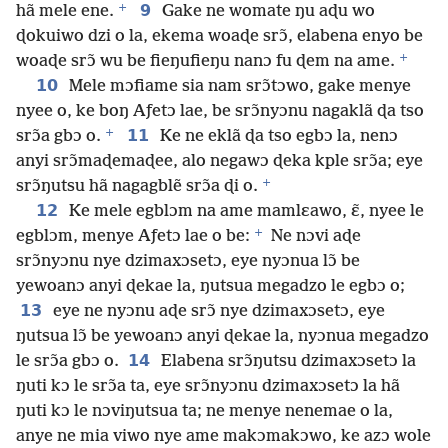
+
9
hã mele ene.
Gake ne womate ŋu aɖu wo
ɖokuiwo dzi o la, ekema woaɖe srɔ̃, elabena enyo be
+
woaɖe srɔ̃ wu be fieŋufieŋu nanɔ fu ɖem na ame.
10
Mele mɔfiame sia nam srɔ̃tɔwo, gake menye
nyee o, ke boŋ Aƒetɔ lae, be srɔ̃nyɔnu nagaklã ɖa tso
+
11
srɔ̃a gbɔ o.
Ke ne eklã ɖa tso egbɔ la, nenɔ
anyi srɔ̃maɖemaɖee, alo negawɔ ɖeka kple srɔ̃a; eye
+
srɔ̃ŋutsu hã nagagblẽ srɔ̃a ɖi o.
12
Ke mele egblɔm na ame mamlɛawo, ɛ̃, nyee le
+
egblɔm, menye Aƒetɔ lae o be:
Ne nɔvi aɖe
srɔ̃nyɔnu nye dzimaxɔsetɔ, eye nyɔnua lɔ̃ be
yewoanɔ anyi ɖekae la, ŋutsua megadzo le egbɔ o;
13
eye ne nyɔnu aɖe srɔ̃ nye dzimaxɔsetɔ, eye
ŋutsua lɔ̃ be yewoanɔ anyi ɖekae la, nyɔnua megadzo
14
le srɔ̃a gbɔ o.
Elabena srɔ̃ŋutsu dzimaxɔsetɔ la
ŋuti kɔ le srɔ̃a ta, eye srɔ̃nyɔnu dzimaxɔsetɔ la hã
ŋuti kɔ le nɔviŋutsua ta; ne menye nenemae o la,
anye ne mia viwo nye ame makɔmakɔwo, ke azɔ wole