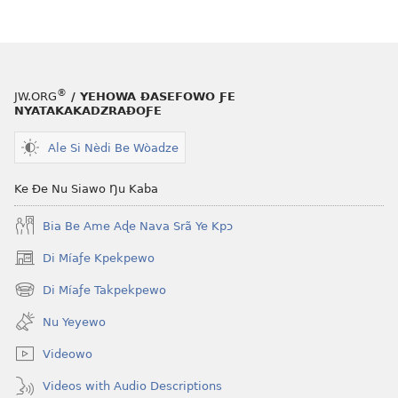
Me
(Esi
Wogbugbɔ
Me
To
Wogbugbɔ
Le
To
®
JW.ORG
/ YEHOWA ƉASEFOWO ƑE
Ƒe
Le
NYATAKAKADZRAƉOƑE
2013
Ƒe
Me)
2013
Ale Si Nèdi Be Wòadze
Me)
Ke Ðe Nu Siawo Ŋu Kaba
Bia Be Ame Aɖe Nava Srã Ye Kpɔ
Di Míaƒe Kpekpewo
(opens
new
Di Míaƒe Takpekpewo
(opens
window)
new
Nu Yeyewo
window)
Videowo
Videos with Audio Descriptions