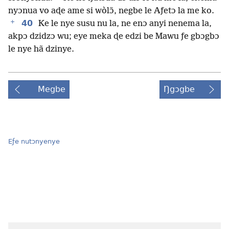
nyɔnua vo aɖe ame si wòlɔ̃, negbe le Aƒetɔ la me ko.
+
40
Ke le nye susu nu la, ne enɔ anyi nenema la,
akpɔ dzidzɔ wu; eye meka ɖe edzi be Mawu ƒe gbɔgbɔ
le nye hã dzinye.
Megbe
Ŋgɔgbe
Eƒe nutɔnyenye