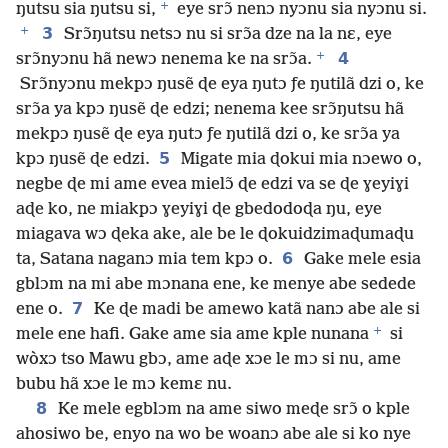
+
ŋutsu sia ŋutsu si,
eye srɔ̃ nenɔ nyɔnu sia nyɔnu si.
+
3
Srɔ̃ŋutsu netsɔ nu si srɔ̃a dze na la nɛ, eye
+
4
srɔ̃nyɔnu hã newɔ nenema ke na srɔ̃a.
Srɔ̃nyɔnu mekpɔ ŋusẽ ɖe eya ŋutɔ ƒe ŋutilã dzi o, ke
srɔ̃a ya kpɔ ŋusẽ ɖe edzi; nenema kee srɔ̃ŋutsu hã
mekpɔ ŋusẽ ɖe eya ŋutɔ ƒe ŋutilã dzi o, ke srɔ̃a ya
5
kpɔ ŋusẽ ɖe edzi.
Migate mia ɖokui mia nɔewo o,
negbe ɖe mi ame evea mielɔ̃ ɖe edzi va se ɖe ɣeyiɣi
aɖe ko, ne miakpɔ ɣeyiɣi ɖe gbedodoɖa ŋu, eye
miagava wɔ ɖeka ake, ale be le ɖokuidzimaɖumaɖu
6
ta, Satana naganɔ mia tem kpɔ o.
Gake mele esia
gblɔm na mi abe mɔnana ene, ke menye abe sedede
7
ene o.
Ke ɖe madi be amewo katã nanɔ abe ale si
+
mele ene hafi. Gake ame sia ame kple nunana
si
wòxɔ tso Mawu gbɔ, ame aɖe xɔe le mɔ si nu, ame
bubu hã xɔe le mɔ kemɛ nu.
8
Ke mele egblɔm na ame siwo meɖe srɔ̃ o kple
ahosiwo be, enyo na wo be woanɔ abe ale si ko nye