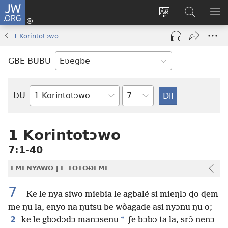
JW.ORG
Ge
Ðe
Trɔ
JW.ORG
EM
Eme
gbegbɔgblɔa
Nudidi
NE
1 Korintotɔwo
(opens
new
GBE BUBU
window)
Ta
ƲU
Biblia-
gbalẽ
1 Korintotɔwo
7:1-40
EMENYAWO ƑE TOTOƉEME
7
Ke le nya siwo miebia le agbalẽ si mieŋlɔ ɖo ɖem
me ŋu la, enyo na ŋutsu be wòagade asi nyɔnu ŋu o;
2
*
ke le gbɔdɔdɔ manɔsenu
ƒe bɔbɔ ta la, srɔ̃ nenɔ