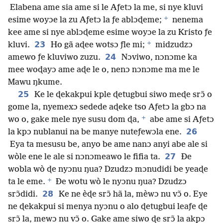
Elabena ame sia ame si le Aƒetɔ la me, si nye kluvi
+
esime woyɔe la zu Aƒetɔ la ƒe ablɔɖeme;
nenema
kee ame si nye ablɔɖeme esime woyɔe la zu Kristo ƒe
+
23
kluvi.
Ho gã aɖee wotsɔ ƒle mi;
midzudzɔ
24
amewo ƒe kluviwo zuzu.
Nɔviwo, nɔnɔme ka
mee woɖayɔ ame aɖe le o, nenɔ nɔnɔme ma me le
Mawu ŋkume.
25
Ke le ɖekakpui kple ɖetugbui siwo meɖe srɔ̃ o
gome la, nyemexɔ sedede aɖeke tso Aƒetɔ la gbɔ na
+
wo o, gake mele nye susu dom ɖa,
abe ame si Aƒetɔ
26
la kpɔ nublanui na be manye nuteƒewɔla ene.
Eya ta mesusu be, anyo be ame nanɔ anyi abe ale si
27
wòle ene le ale si nɔnɔmeawo le fifia ta.
Ðe
wobla wò ɖe nyɔnu ŋua? Dzudzɔ mɔnudidi be yeaɖe
+
ta le eme.
Ðe wotu wò le nyɔnu ŋua? Dzudzɔ
28
srɔ̃didi.
Ke ne èɖe srɔ̃ hã la, mèwɔ nu vɔ̃ o. Eye
ne ɖekakpui si menya nyɔnu o alo ɖetugbui leaƒe ɖe
srɔ̃ la, mewɔ nu vɔ̃ o. Gake ame siwo ɖe srɔ̃ la akpɔ