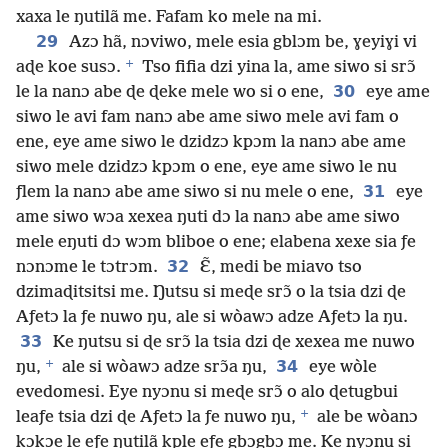
xaxa le ŋutilã me. Fafam ko mele na mi.
29
Azɔ hã, nɔviwo, mele esia gblɔm be, ɣeyiɣi vi
+
aɖe koe susɔ.
Tso fifia dzi yina la, ame siwo si srɔ̃
30
le la nanɔ abe ɖe ɖeke mele wo si o ene,
eye ame
siwo le avi fam nanɔ abe ame siwo mele avi fam o
ene, eye ame siwo le dzidzɔ kpɔm la nanɔ abe ame
siwo mele dzidzɔ kpɔm o ene, eye ame siwo le nu
31
ƒlem la nanɔ abe ame siwo si nu mele o ene,
eye
ame siwo wɔa xexea ŋuti dɔ la nanɔ abe ame siwo
mele eŋuti dɔ wɔm bliboe o ene; elabena xexe sia ƒe
32
nɔnɔme le tɔtrɔm.
Ɛ̃, medi be miavo tso
dzimaɖitsitsi me. Ŋutsu si meɖe srɔ̃ o la tsia dzi ɖe
Aƒetɔ la ƒe nuwo ŋu, ale si wòawɔ adze Aƒetɔ la ŋu.
33
Ke ŋutsu si ɖe srɔ̃ la tsia dzi ɖe xexea me nuwo
+
34
ŋu,
ale si wòawɔ adze srɔ̃a ŋu,
eye wòle
evedomesi. Eye nyɔnu si meɖe srɔ̃ o alo ɖetugbui
+
leaƒe tsia dzi ɖe Aƒetɔ la ƒe nuwo ŋu,
ale be wòanɔ
kɔkɔe le eƒe ŋutilã kple eƒe gbɔgbɔ me. Ke nyɔnu si