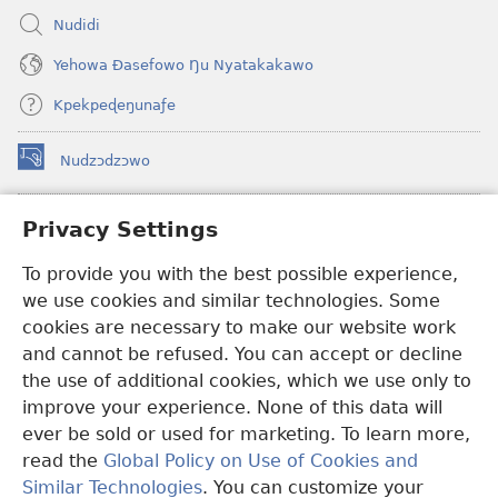
Nudidi
Yehowa Ðasefowo Ŋu Nyatakakawo
Kpekpeɖeŋunaƒe
Nudzɔdzɔwo
(opens
new
window)
Gbetakpɔxɔ INTERNET DZI AGBALẼDZRAƉOƑE
Privacy Settings
(opens
new
®
To provide you with the best possible experience,
JW Hub
window)
(opens
we use cookies and similar technologies. Some
new
®
JW Library
window)
cookies are necessary to make our website work
and cannot be refused. You can accept or decline
Watchtower Library
the use of additional cookies, which we use only to
improve your experience. None of this data will
ever be sold or used for marketing. To learn more,
read the
Global Policy on Use of Cookies and
Copyright
© 2026 Watch Tower Bible and Tract Society of Pennsylvania.
Similar Technologies
. You can customize your