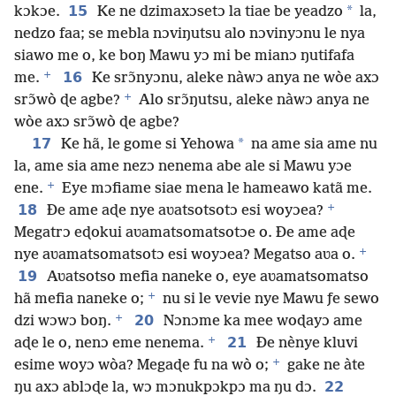
15
*
kɔkɔe.
Ke ne dzimaxɔsetɔ la tiae be yeadzo
la,
nedzo faa; se mebla nɔviŋutsu alo nɔvinyɔnu le nya
siawo me o, ke boŋ Mawu yɔ mi be mianɔ ŋutifafa
+
16
me.
Ke srɔ̃nyɔnu, aleke nàwɔ anya ne wòe axɔ
+
srɔ̃wò ɖe agbe?
Alo srɔ̃ŋutsu, aleke nàwɔ anya ne
wòe axɔ srɔ̃wò ɖe agbe?
17
*
Ke hã, le gome si Yehowa
na ame sia ame nu
la, ame sia ame nezɔ nenema abe ale si Mawu yɔe
+
ene.
Eye mɔfiame siae mena le hameawo katã me.
+
18
Ðe ame aɖe nye aʋatsotsotɔ esi woyɔea?
Megatrɔ eɖokui aʋamatsomatsotɔe o. Ðe ame aɖe
+
nye aʋamatsomatsotɔ esi woyɔea? Megatso aʋa o.
19
Aʋatsotso mefia naneke o, eye aʋamatsomatso
+
hã mefia naneke o;
nu si le vevie nye Mawu ƒe sewo
+
20
dzi wɔwɔ boŋ.
Nɔnɔme ka mee woɖayɔ ame
+
21
aɖe le o, nenɔ eme nenema.
Ðe nènye kluvi
+
esime woyɔ wòa? Megaɖe fu na wò o;
gake ne àte
22
ŋu axɔ ablɔɖe la, wɔ mɔnukpɔkpɔ ma ŋu dɔ.