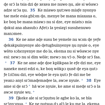
ɖe srɔ̃ la tsia dzi ɖe xexea me nuwo ŋu, ale si wòawɔ
35
adze srɔ̃a ŋu.
Ke miawo ŋutɔwo miaƒe nyonyo
tae mele esia gblɔm ɖo, menye be mana miaxaxa o,
ke boŋ be mana miawɔ nu si dze, eye miatsɔ mia
ɖokui ana ahasubɔ Aƒetɔ la ɣesiaɣi susuhenuwo
manɔmee.
36
Ke ne ame aɖe susu be yemele nu wɔm ɖe yeƒe
ɖekakpuinyenye alo ɖetugbuinyenye ŋu nyuie o, eye
wòto sɔhɛnyenye me do la, ekema nu si wòawɔe nye
esi: newɔ nu si dim wòle; mewɔ nu vɔ̃ o. Neɖe srɔ̃ faa.
+
37
Ke ne ame aɖe ɖoe kplikpaa le eƒe dzi me, eye
naneke mezi edzi o, ke boŋ wòkpɔ ŋusẽ ɖe eya ŋutɔ
ƒe lɔlɔ̃nu dzi, eye wòɖoe le eya ŋutɔ ƒe dzi me be
+
38
yeanɔ anyi srɔ̃maɖemaɖee la, awɔe nyuie.
Eye
*
ame si ɖe srɔ̃
hã wɔe nyuie, ke ame si meɖe srɔ̃ o la
+
awɔe nyuie wu.
39
Ŋkeke ale si srɔ̃ŋutsu le agbe ko la, se bla
+
srɔ̃nyɔnua.
Ke ne ŋutsua dɔ alɔ̃ le ku me la, ekema