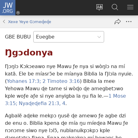
JW.ORG
Ge
Ðe
Trɔ
JW.ORG
EM
Eme
gbegbɔgblɔa
Nudidi
NE
Xexe Yeye Gɔmeɖeɖe
(opens
new
GBE BUBU
window)
Ŋgɔdonya
Ŋɔŋlɔ Kɔkɔeawo nye Mawu ƒe nya si wòŋlɔ na mí
katã. Ele be míasrɔ̃e be míanya Biblia la Ŋlɔla nyuie.
(
Yohanes 17:3;
2 Timoteo 3:16
) Biblia la mee
Yehowa Mawu ɖe tame si wòɖo ɖe amegbetɔwo
kple woƒe aƒe si nye anyigba la ŋu fia le.—
1 Mose
3:15;
Nyaɖeɖefia 21:3, 4
.
Agbalẽ aɖeke mekpɔ ŋusẽ ɖe amewo ƒe agbe dzi
de enu o. Biblia kpena ɖe mía ŋu míeɖea Mawu ƒe
nɔnɔme siwo nye lɔlɔ̃, nublanuikpɔkpɔ kple
dɔmetɔtrɔ fiana. Enaa mɔkpɔkpɔ mí hewɔnɛ be