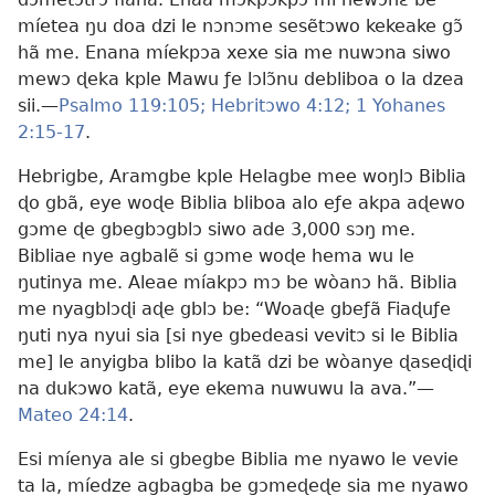
míetea ŋu doa dzi le nɔnɔme sesẽtɔwo kekeake gɔ̃
hã me. Enana míekpɔa xexe sia me nuwɔna siwo
mewɔ ɖeka kple Mawu ƒe lɔlɔ̃nu debliboa o la dzea
sii.—
Psalmo 119:105;
Hebritɔwo 4:12;
1 Yohanes
2:15-17
.
Hebrigbe, Aramgbe kple Helagbe mee woŋlɔ Biblia
ɖo gbã, eye woɖe Biblia bliboa alo eƒe akpa aɖewo
gɔme ɖe gbegbɔgblɔ siwo ade 3,000 sɔŋ me.
Bibliae nye agbalẽ si gɔme woɖe hema wu le
ŋutinya me. Aleae míakpɔ mɔ be wòanɔ hã. Biblia
me nyagblɔɖi aɖe gblɔ be: “Woaɖe gbeƒã Fiaɖuƒe
ŋuti nya nyui sia [si nye gbedeasi vevitɔ si le Biblia
me] le anyigba blibo la katã dzi be wòanye ɖaseɖiɖi
na dukɔwo katã, eye ekema nuwuwu la ava.”—
Mateo 24:14
.
Esi míenya ale si gbegbe Biblia me nyawo le vevie
ta la, míedze agbagba be gɔmeɖeɖe sia me nyawo