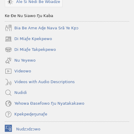
Yeye
Xexe
Ale Si Nèdi Be Wòadze
Gɔmeɖeɖe
Yeye
(Esi
Gɔmeɖeɖe
Ke Ðe Nu Siawo Ŋu Kaba
Me
(Esi
Bia Be Ame Aɖe Nava Srã Ye Kpɔ
Wogbugbɔ
Me
To
Wogbugbɔ
Di Míaƒe Kpekpewo
(opens
Le
To
new
Di Míaƒe Takpekpewo
Ƒe
Le
(opens
window)
new
2013
Ƒe
Nu Yeyewo
window)
Me)
2013
Videowo
Me)
Videos with Audio Descriptions
Nudidi
Yehowa Ðasefowo Ŋu Nyatakakawo
Kpekpeɖeŋunaƒe
Nudzɔdzɔwo
(opens