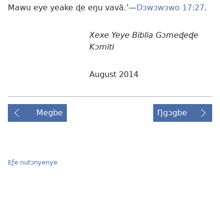
Mawu eye yeake ɖe eŋu vavã.’—
Dɔwɔwɔwo 17:27
.
Xexe Yeye Biblia Gɔmeɖeɖe
Kɔmiti
August 2014
Megbe
Ŋgɔgbe
Eƒe nutɔnyenye