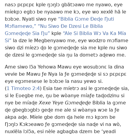
nasɔ pɛpɛpɛ kple ŋɔŋlɔ gbãtɔawo me nyawo, eye
míekpɔ egbɔ be nyaawo me kɔ, eye wo xexlẽ hã le
bɔbɔe. Nyati siwo nye
“Biblia Gɔme Ðeɖe Ŋuti
Mɔfiamewo,”
“Nu Siwo Ðe Dzesi Le Biblia
Gɔmeɖeɖe Sia Ŋu”
kple
“Ale Si Biblia Wɔ Va Ka Mía
Si”
la dze le Megbenyawo me, eye wodzro mɔfiame
siwo dzi míezɔ ɖo le gɔmeɖeɖe sia me kple nu siwo
ɖe dzesi le gɔmeɖeɖe sia ŋu la dometɔ aɖewo me.
Ame siwo lɔ̃a Yehowa Mawu eye wosubɔnɛ la dina
vevie be Mawu ƒe Nya la ƒe gɔmeɖeɖe si sɔ pɛpɛpɛ
eye egɔmesese le bɔbɔe la nasu yewo si.
(
1 Timoteo 2:4
) Esia tae míetrɔ asi le gɔmeɖeɖe sia,
si le Eʋegbe me, ŋu be wòanye míaƒe taɖodzinu si
nye be míaɖe
Xexe Yeye Gɔmeɖeɖe
Biblia la gɔme
ɖe gbegbɔgblɔ geɖe me ale si wòanya wɔe la ƒe
akpa aɖe. Míele gbe dom ɖa hele mɔ kpɔm be
Ŋɔŋlɔ Kɔkɔeawo ƒe gɔmeɖeɖe sia naɖe vi na wò,
nuxlẽla lɔlɔ̃a, esi nèle agbagba dzem be ‘yeadi