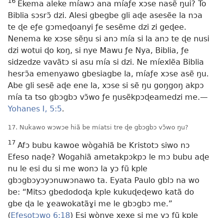
16
Ekema aleke míawɔ ana míaƒe xɔse nasẽ ŋui? To
Biblia sɔsrɔ̃ dzi. Alesi gbegbe gli aɖe asesẽe la nɔa
te ɖe eƒe gɔmeɖoanyi ƒe sesẽme dzi zi geɖee.
Nenema ke xɔse sẽŋu si anɔ mía si la anɔ te ɖe nusi
dzi wotui ɖo koŋ, si nye Mawu ƒe Nya, Biblia, ƒe
sidzedze vavãtɔ si asu mía si dzi. Ne míexlẽa Biblia
hesrɔ̃a emenyawo gbesiagbe la, míaƒe xɔse asẽ ŋu.
Abe gli sesẽ aɖe ene la, xɔse si sẽ ŋu goŋgoŋ akpɔ
mía ta tso gbɔgbɔ vɔ̃wo ƒe ŋusẽkpɔɖeamedzi me.—
Yohanes I, 5:5
.
17. Nukawo wɔwɔe hiã be míatsi tre ɖe gbɔgbɔ vɔ̃wo ŋu?
17
Afɔ bubu kawoe wògahiã be Kristotɔ siwo nɔ
Efeso naɖe? Wogahiã ametakpɔkpɔ le mɔ bubu aɖe
nu le esi du si me wonɔ la yɔ fũ kple
gbɔgbɔyɔyɔnuwɔnawo ta. Eyata Paulo gblɔ na wo
be: “Mitsɔ gbedodoɖa kple kukuɖeɖewo katã do
gbe ɖa le ɣeawokatãɣi me le gbɔgbɔ me.”
(
Efesotɔwo 6:18
) Esi wònye xexe si me yɔ fũ kple