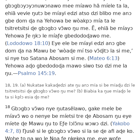
gbɔgbɔyɔyɔnuwɔnawo mee míawo hã míele ta la,
ehiã vevie ŋutɔ be míayi edzi atso dzi blibo me anɔ
gbe dom ɖa na Yehowa be wòakpɔ mía ta le
tsitretsitsi ɖe gbɔgbɔ vɔ̃wo ŋu me. Ẽ, ehiã be míayɔ
Yehowa ƒe ŋkɔ le míaƒe gbedodoɖawo me.
(
Lododowo 18:10
) Eye ele be míayi edzi anɔ gbe
dom ɖa na Mawu be ‘wòaɖe mí tso vɔ̃ɖitɔ la
si me,’
si nye tso Satana Abosam si me. (
Mateo 6:13
)
Yehowa aɖo gbedodoɖa mawo siwo tso dzi me la
ŋu.—
Psalmo 145:19
.
18, 19. (a) Nukatae kakaɖedzi ate ŋu anɔ mía si be míaɖu dzi le
tsitretsitsi ɖe gbɔgbɔ vɔ̃wo ŋu me? (b) Biabia ka ŋue míaɖo le
ta si kplɔ esia ɖo me?
18
Gbɔgbɔ vɔ̃wo nye ŋutasẽlawo, gake mele be
míavɔ̃ wo o nenye be míetsi tre ɖe Abosam ŋu eye
míete ɖe Mawu ŋu to Eƒe lɔlɔ̃nu wɔwɔ dzi. (
Yakobo
4:7, 8
) Ŋusẽ si le gbɔgbɔ vɔ̃wo si la se ɖe afi aɖe ko.
Wohe to na wo le Noa ƒe ŋkekea me, eye woƒe