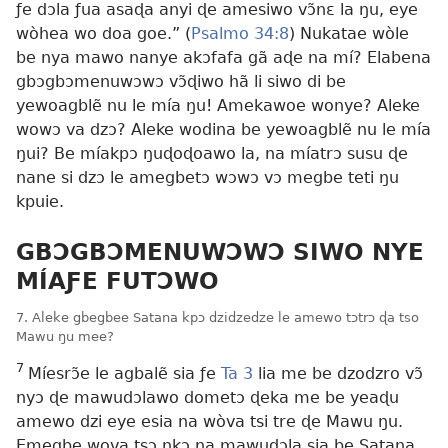
ƒe dɔla ƒua asaɖa anyi ɖe amesiwo vɔ̃nɛ la ŋu, eye
wòhea wo doa goe.” (
Psalmo 34:8
) Nukatae wòle
be nya mawo nanye akɔfafa gã aɖe na mí? Elabena
gbɔgbɔmenuwɔwɔ vɔ̃ɖiwo hã li siwo di be
yewoagblẽ nu le mía ŋu! Amekawoe wonye? Aleke
wowɔ va dzɔ? Aleke wodina be yewoagblẽ nu le mía
ŋui? Be míakpɔ ŋuɖoɖoawo la, na míatrɔ susu ɖe
nane si dzɔ le amegbetɔ wɔwɔ vɔ megbe teti ŋu
kpuie.
GBƆGBƆMENUWƆWƆ SIWO NYE
MÍAƑE FUTƆWO
7. Aleke gbegbee Satana kpɔ dzidzedze le amewo tɔtrɔ ɖa tso
Mawu ŋu mee?
7
Míesrɔ̃e le agbalẽ sia ƒe
Ta 3
lia me be dzodzro vɔ̃
nyɔ ɖe mawudɔlawo dometɔ ɖeka me be yeaɖu
amewo dzi eye esia na wòva tsi tre ɖe Mawu ŋu.
Emegbe wova tsɔ ŋkɔ na mawudɔla sia be Satana