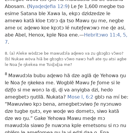
Abosam. (
Nyaɖeɖefia 12:9
) Le ƒe 1,600 megbe tso
esime Satana ble Xawa la, ekpɔ dzidzedze le
amewo katã kloe tɔtrɔ ɖa tso Mawu ŋu me, negbe
ame ʋɛ aɖewo koe kpɔtɔ lé nuteƒewɔwɔ me ɖe asi,
abe Abel, Henox, kple Noa ene.—
Hebritɔwo 11:4, 5,
7
.
8. (a) Aleke wòdzɔe be mawudɔla aɖewo va zu gbɔgbɔ vɔ̃wo?
(b) Nukae wòva hiã be gbɔgbɔ vɔ̃wo nawɔ hafi ate ŋu atsi agbe
le Noa ƒe ŋkekea me Tsiɖɔɖɔa me?
8
Mawudɔla bubu aɖewo hã dze aglã ɖe Yehowa ŋu
le Noa ƒe ŋkekea me. Wogblẽ Mawu ƒe ƒome si le
dziƒo si me wonɔ la ɖi, ɖi va anyigba dzi, hedo
amegbetɔ ŋutilã. Nukata?
Mose I, 6:2
gblɔ na mí be:
“Mawuviwo kpɔ bena, amegbetɔviwo ƒe nyɔnuwo
dze tugbe ŋutɔ, eye woɖe wo dometɔ, siwo katã
dze wo ŋu.” Gake Yehowa Mawu meɖe mɔ
mawudɔla siawo ƒe nuwɔna kple emetsonu si nɔ nu
gblẽm le ameƒomea ŋu la yi edzi ɖaa o. Ena