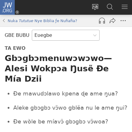
JW.ORG
Ge
Ðe
Trɔ
JW.ORG
EM
Eme
gbegbɔgblɔa
Nudidi
NE
Nuka
Tututue
Nye Biblia ƒe Nufiafia?
(opens
new
GBE BUBU
window)
TA EWO
Gbɔgbɔmenuwɔwɔwo—
Alesi Wokpɔa Ŋusẽ Ðe
Mía Dzii
Ðe mawudɔlawo kpena ɖe ame ŋua?
Aleke gbɔgbɔ vɔ̃wo gblẽa nu le ame ŋui?
Ðe wòle be míavɔ̃ gbɔgbɔ vɔ̃woa?