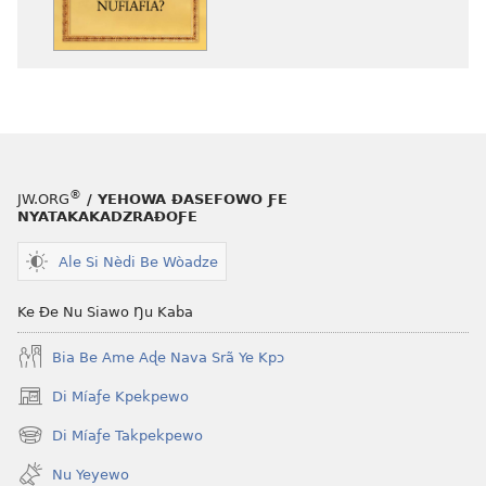
mɔ̃
ŋu
dzi
aƒo
ƒe
ase
kɔpiwɔwɔ
ƒe
ƒe
kɔpiwɔwɔ
tiatiawo
ƒe
Nuka
tiatiawo
Tututue
Nuka
®
JW.ORG
/ YEHOWA ƉASEFOWO ƑE
Nye
Tututue
NYATAKAKADZRAƉOƑE
Biblia
Nye
ƒe
Biblia
Ale Si Nèdi Be Wòadze
Nufiafia?
ƒe
Nufiafia?
Ke Ðe Nu Siawo Ŋu Kaba
Bia Be Ame Aɖe Nava Srã Ye Kpɔ
Di Míaƒe Kpekpewo
(opens
new
Di Míaƒe Takpekpewo
(opens
window)
new
Nu Yeyewo