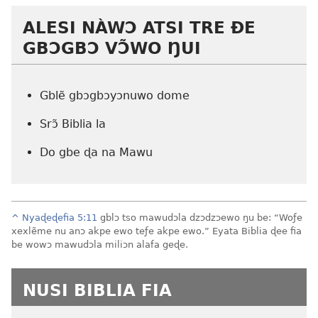
ALESI NÀWƆ ATSI TRE ÐE
GBƆGBƆ VƆ̃WO ŊUI
Gblẽ gbɔgbɔyɔnuwo dome
Srɔ̃ Biblia la
Do gbe ɖa na Mawu
^
Nyaɖeɖefia 5:11
gblɔ tso mawudɔla dzɔdzɔewo ŋu be: “Woƒe
xexlẽme nu anɔ akpe ewo teƒe akpe ewo.” Eyata Biblia ɖee fia
be wowɔ mawudɔla miliɔn alafa geɖe.
NUSI BIBLIA FIA