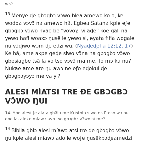
wɔ?
13
Menye ɖe gbɔgbɔ vɔ̃wo blea amewo ko o, ke
wodoa vɔvɔ̃ na amewo hã. Egbea Satana kple eƒe
gbɔgbɔ vɔ̃wo nyae be “vovoɣi vi aɖe” koe gali na
yewo hafi woaxɔ ŋusẽ le yewo si, eyata fifia wogale
nu vɔ̃ɖiwo wɔm ɖe edzi wu. (
Nyaɖeɖefia 12:12,
17
)
Ke hã, ame akpe geɖe siwo vɔ̃na na gbɔgbɔ vɔ̃wo
gbesiagbe tsã la vo tso vɔvɔ̃ ma me. To mɔ ka nu?
Nukae ame ate ŋu awɔ ne eƒo eɖokui ɖe
gbɔgbɔyɔyɔ me va yi?
ALESI MÍATSI TRE ÐE GBƆGBƆ
VƆ̃WO ŊUI
14. Abe alesi ƒe alafa gbãtɔ me Kristotɔ siwo nɔ Efeso wɔ nui
ene la, aleke míawɔ avo tso gbɔgbɔ vɔ̃wo si me?
14
Biblia gblɔ alesi míawɔ atsi tre ɖe gbɔgbɔ vɔ̃wo
ŋu kple alesi míawɔ ado le woƒe ŋusẽkpɔɖeamedzi