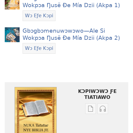
Wokpɔa Ŋusẽ Ðe Mía Dzii (Akpa 1)
Wɔ Eƒe Kɔpi
Gbɔgbɔmenuwɔwɔwo—Ale Si
Wokpɔa Ŋusẽ Ðe Mía Dzii (Akpa 2)
Wɔ Eƒe Kɔpi
KƆPIWƆWƆ ƑE
TIATIAWO
Agbalẽ
Nu
siwo
siwo
le
woate