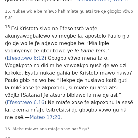
15. Nukae wòle be míawɔ hafi míate ŋu atsi tre ɖe gbɔgbɔ vɔ̃wo
ŋu?
15
Esi Kristotɔ siwo nɔ Efeso tsrɔ̃ woƒe
akunyawɔgbalẽwo vɔ megbe la, apostolo Paulo ŋlɔ
ɖo ɖe wo le ƒe aɖewo megbe be: ‘Mía kple
vɔ̃ɖinyenye ƒe gbɔgbɔwo ye
le kame tem.’
(
Efesotɔwo 6:12
) Gbɔgbɔ vɔ̃wo mena ta o.
Wogakpɔtɔ nɔ didim be yewoakpɔ ŋusẽ ɖe wo dzi
kokoko. Eyata nukae gahiã be Kristotɔ mawo nawɔ?
Paulo gblɔ na wo be: “Hekpe ɖe nusiawo katã ŋuti
la milé xɔse ƒe akpoxɔnu, si miate ŋu atsɔ atsi
vɔ̃ɖitɔ [Satana] ƒe atsurɔ bibiawo la me ɖe asi.”
(
Efesotɔwo 6:16
) Ne míaƒe xɔse ƒe akpoxɔnu la sesẽ
la, ekema míaƒe tsitretsitsi ɖe gbɔgbɔ vɔ̃wo ŋu hã
me asẽ.—
Mateo 17:20
.
16. Aleke míawɔ ana míaƒe xɔse nasẽ ŋu?