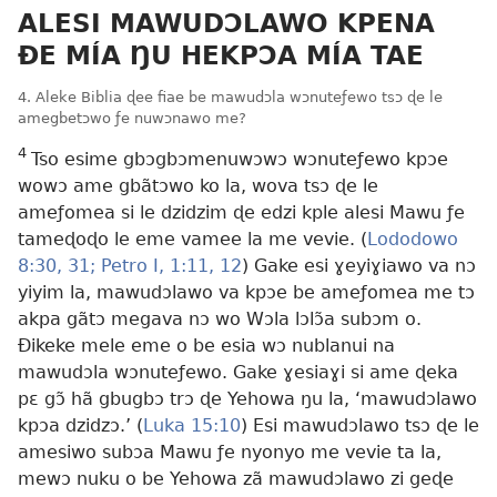
ALESI MAWUDƆLAWO KPENA
ÐE MÍA ŊU HEKPƆA MÍA TAE
4. Aleke Biblia ɖee fiae be mawudɔla wɔnuteƒewo tsɔ ɖe le
amegbetɔwo ƒe nuwɔnawo me?
4
Tso esime gbɔgbɔmenuwɔwɔ wɔnuteƒewo kpɔe
wowɔ ame gbãtɔwo ko la, wova tsɔ ɖe le
ameƒomea si le dzidzim ɖe edzi kple alesi Mawu ƒe
tameɖoɖo le eme vamee la me vevie. (
Lododowo
8:30, 31;
Petro I, 1:11, 12
) Gake esi ɣeyiɣiawo va nɔ
yiyim la, mawudɔlawo va kpɔe be ameƒomea me tɔ
akpa gãtɔ megava nɔ wo Wɔla lɔlɔ̃a subɔm o.
Ðikeke mele eme o be esia wɔ nublanui na
mawudɔla wɔnuteƒewo. Gake ɣesiaɣi si ame ɖeka
pɛ gɔ̃ hã gbugbɔ trɔ ɖe Yehowa ŋu la, ‘mawudɔlawo
kpɔa dzidzɔ.’ (
Luka 15:10
) Esi mawudɔlawo tsɔ ɖe le
amesiwo subɔa Mawu ƒe nyonyo me vevie ta la,
mewɔ nuku o be Yehowa zã mawudɔlawo zi geɖe