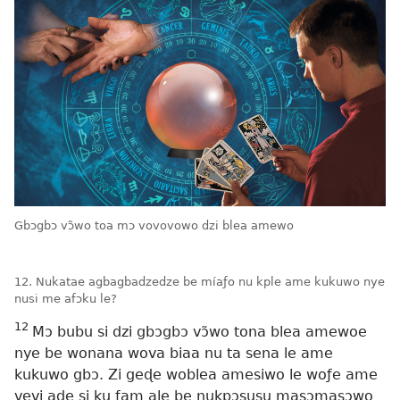
Gbɔgbɔ vɔ̃wo toa mɔ vovovowo dzi blea amewo
12. Nukatae agbagbadzedze be míaƒo nu kple ame kukuwo nye
nusi me afɔku le?
12
Mɔ bubu si dzi gbɔgbɔ vɔ̃wo tona blea amewoe
nye be wonana wova biaa nu ta sena le ame
kukuwo gbɔ. Zi geɖe woblea amesiwo le woƒe ame
vevi aɖe si ku fam ale be nukpɔsusu masɔmasɔwo