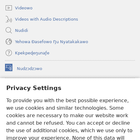
window)
Videowo
Videos with Audio Descriptions
Nudidi
Yehowa Ðasefowo Ŋu Nyatakakawo
Kpekpeɖeŋunaƒe
Nudzɔdzɔwo
(opens
new
window)
Gbetakpɔxɔ INTERNET DZI AGBALẼDZRAƉOƑE
Privacy Settings
(opens
new
®
To provide you with the best possible experience,
JW Hub
window)
(opens
we use cookies and similar technologies. Some
new
®
JW Library
window)
cookies are necessary to make our website work
and cannot be refused. You can accept or decline
Watchtower Library
the use of additional cookies, which we use only to
improve your experience. None of this data will