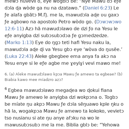
mewɔ nuvevii o, eye wògblɔ be: “Nye Mawu dɔ eƒe
dɔla ɖa wòde ga nu na dzatawo.”
(
Daniel 6:23
) Le
ƒe alafa gbãtɔ M.Ŋ. me la, mawudɔla aɖe ʋu gaxɔ
ƒe agbowo na apostolo Petro wòdo go. (
Dɔwɔwɔwo
12:6-11
) Azɔ hã mawudɔlawo de dzi ƒo na Yesu le
eƒe anyigba dzi subɔsubɔdɔa ƒe gɔmedzedze.
(
Marko 1:13
) Eye do ŋgɔ teti hafi Yesu naku la,
mawudɔla aɖe ɖi va Yesu gbɔ eye ‘wòva do ŋusẽe.’
(
Luka 22:43
) Aleke gbegbee ema anya fa akɔ na
Yesu enye si le eƒe agbe me ɣeyiɣi vevi mawo me!
6. (a) Aleke mawudɔlawo kpɔa Mawu ƒe amewo ta egbeae? (b)
Biabia kawo mee míadzro azɔ?
6
Egbea mawudɔlawo megaɖea wo ɖokui fiana
Mawu ƒe amewo le anyigba dzi wokpɔna o. Togbɔ
be míate ŋu akpɔ Mawu ƒe dɔla sẽŋuawo kple ŋku o
hã la, wogakpɔa Mawu ƒe amewo ta kokoko, vevietɔ
tso nusianu si ate ŋu anye afɔku na wo le
mawusubɔsubɔ me la me. Biblia gblɔ be: “Yehowa