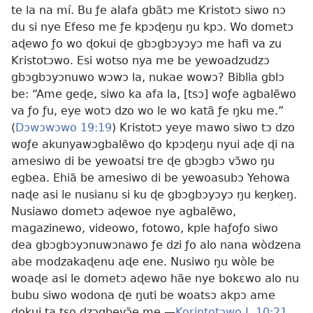
te la na mí. Bu ƒe alafa gbãtɔ me Kristotɔ siwo nɔ
du si nye Efeso me ƒe kpɔɖeŋu ŋu kpɔ. Wo dometɔ
aɖewo ƒo wo ɖokui ɖe gbɔgbɔyɔyɔ me hafi va zu
Kristotɔwo. Esi wotso nya me be yewoadzudzɔ
gbɔgbɔyɔnuwo wɔwɔ la, nukae wowɔ? Biblia gblɔ
be: “Ame geɖe, siwo ka afa la, [tsɔ] woƒe agbalẽwo
va ƒo ƒu, eye wotɔ dzo wo le wo katã ƒe ŋku me.”
(
Dɔwɔwɔwo 19:19
) Kristotɔ yeye mawo siwo tɔ dzo
woƒe akunyawɔgbalẽwo ɖo kpɔɖeŋu nyui aɖe ɖi na
amesiwo di be yewoatsi tre ɖe gbɔgbɔ vɔ̃wo ŋu
egbea. Ehiã be amesiwo di be yewoasubɔ Yehowa
naɖe asi le nusianu si ku ɖe gbɔgbɔyɔyɔ ŋu keŋkeŋ.
Nusiawo dometɔ aɖewoe nye agbalẽwo,
magazinewo, videowo, fotowo, kple haƒoƒo siwo
dea gbɔgbɔyɔnuwɔnawo ƒe dzi ƒo alo nana wòdzena
abe modzakaɖenu aɖe ene. Nusiwo ŋu wòle be
woaɖe asi le dometɔ aɖewo hãe nye bokɛwo alo nu
bubu siwo wodona ɖe ŋuti be
woatsɔ akpɔ ame
ɖokui ta tso dzɔgbevɔ̃e me.—
Korintotɔwo I, 10:21
.