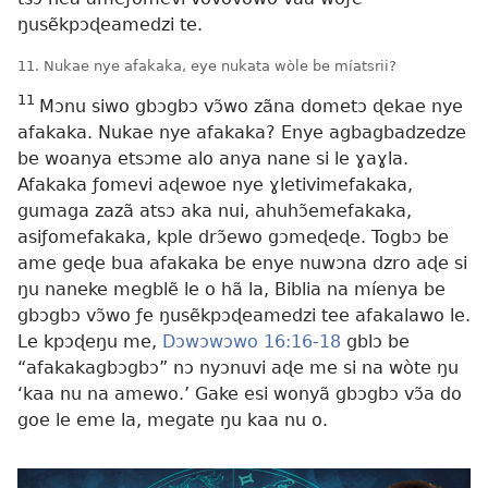
ŋusẽkpɔɖeamedzi te.
11. Nukae nye afakaka, eye nukata wòle be míatsrii?
11
Mɔnu siwo gbɔgbɔ vɔ̃wo zãna dometɔ ɖekae nye
afakaka. Nukae nye afakaka? Enye agbagbadzedze
be woanya etsɔme alo anya nane si le ɣaɣla.
Afakaka ƒomevi aɖewoe nye ɣletivimefakaka,
gumaga zazã atsɔ aka nui, ahuhɔ̃emefakaka,
asiƒomefakaka, kple drɔ̃ewo gɔmeɖeɖe. Togbɔ be
ame geɖe bua afakaka be enye nuwɔna dzro aɖe si
ŋu naneke megblẽ
le o hã la, Biblia na míenya be
gbɔgbɔ vɔ̃wo ƒe ŋusẽkpɔɖeamedzi tee afakalawo le.
Le kpɔɖeŋu me,
Dɔwɔwɔwo 16:16-18
gblɔ be
“afakakagbɔgbɔ” nɔ nyɔnuvi aɖe me si na wòte ŋu
‘kaa nu na amewo.’ Gake esi wonyã gbɔgbɔ vɔ̃a do
goe le eme la, megate ŋu kaa nu o.