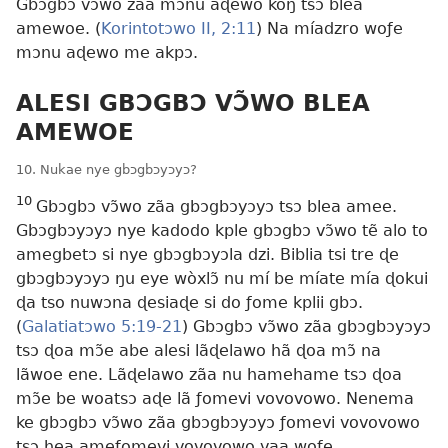
Gbɔgbɔ vɔ̃wo zãa mɔnu aɖewo koŋ tsɔ blea
amewoe. (
Korintotɔwo II, 2:11
) Na míadzro woƒe
mɔnu aɖewo me akpɔ.
ALESI GBƆGBƆ VƆ̃WO BLEA
AMEWOE
10. Nukae nye gbɔgbɔyɔyɔ?
10
Gbɔgbɔ vɔ̃wo zãa gbɔgbɔyɔyɔ tsɔ blea amee.
Gbɔgbɔyɔyɔ nye kadodo kple gbɔgbɔ vɔ̃wo tẽ alo to
amegbetɔ si nye gbɔgbɔyɔla dzi. Biblia tsi tre ɖe
gbɔgbɔyɔyɔ ŋu eye wòxlɔ̃ nu mí be míate mía ɖokui
ɖa tso nuwɔna ɖesiaɖe si do ƒome kplii gbɔ.
(
Galatiatɔwo 5:19-21
) Gbɔgbɔ vɔ̃wo zãa gbɔgbɔyɔyɔ
tsɔ ɖoa mɔ̃e abe alesi lãɖelawo hã ɖoa mɔ̃ na
lãwoe ene. Lãɖelawo zãa nu hamehame tsɔ ɖoa
mɔ̃e be woatsɔ aɖe lã ƒomevi vovovowo. Nenema
ke gbɔgbɔ vɔ̃wo zãa gbɔgbɔyɔyɔ ƒomevi vovovowo
tsɔ hea ameƒomevi vovovowo vaa woƒe