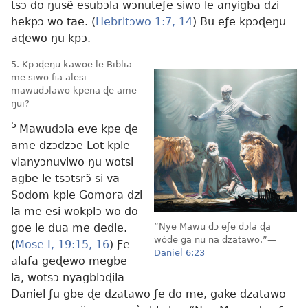
tsɔ do ŋusẽ esubɔla wɔnuteƒe siwo le anyigba dzi
hekpɔ wo tae. (
Hebritɔwo 1:7,
14
) Bu eƒe kpɔɖeŋu
aɖewo ŋu kpɔ.
5. Kpɔɖeŋu kawoe le Biblia
me siwo fia alesi
mawudɔlawo kpena ɖe ame
ŋui?
5
Mawudɔla eve kpe ɖe
ame dzɔdzɔe Lot kple
vianyɔnuviwo ŋu wotsi
agbe le tsɔtsrɔ̃ si va
Sodom kple Gomora dzi
la me esi wokplɔ wo do
goe le dua me dedie.
“Nye Mawu dɔ eƒe dɔla ɖa
wòde ga nu na dzatawo.”—
(
Mose I, 19:15, 16
) Ƒe
Daniel 6:23
alafa geɖewo megbe
la, wotsɔ nyagblɔɖila
Daniel ƒu gbe ɖe dzatawo ƒe do me, gake dzatawo