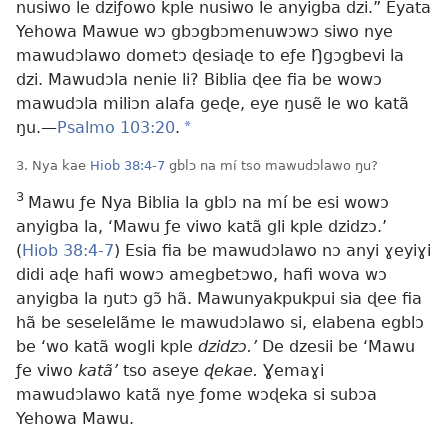
nusiwo le dziƒowo kple nusiwo le anyigba dzi.” Eyata
Yehowa Mawue wɔ gbɔgbɔmenuwɔwɔ siwo nye
mawudɔlawo dometɔ ɖesiaɖe to eƒe Ŋgɔgbevi la
dzi. Mawudɔla nenie li? Biblia ɖee fia be wowɔ
mawudɔla miliɔn alafa geɖe, eye ŋusẽ le wo katã
ŋu.—
Psalmo 103:20
.
*
3. Nya kae
Hiob 38:4-7
gblɔ na mí tso mawudɔlawo ŋu?
3
Mawu ƒe Nya Biblia la gblɔ na mí be esi wowɔ
anyigba la, ‘Mawu ƒe viwo katã gli kple dzidzɔ.’
(
Hiob 38:4-7
) Esia fia be mawudɔlawo nɔ anyi ɣeyiɣi
didi aɖe hafi wowɔ amegbetɔwo, hafi wova wɔ
anyigba la ŋutɔ gɔ̃ hã. Mawunyakpukpui sia ɖee fia
hã be seselelãme le mawudɔlawo si, elabena egblɔ
be ‘wo katã wogli kple
dzidzɔ.’
De dzesii be ‘Mawu
ƒe viwo
katã’
tso aseye
ɖekae.
Ɣemaɣi
mawudɔlawo katã nye ƒome wɔɖeka si subɔa
Yehowa Mawu.