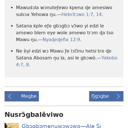
Mawudɔla wɔnuteƒewo kpena ɖe amesiwo
subɔa Yehowa ŋu.—
Hebritɔwo 1:7,
14
.
Satana kple eƒe gbɔgbɔ vɔ̃wo yi edzi le
amewo blem eye wole amewo trɔm ɖa tso
Mawu ŋu.—
Nyaɖeɖefia 12:9
.
Ne èyi edzi wɔ Mawu ƒe lɔlɔ̃nu hetsi tre ɖe
Satana Abosam ŋu la, asi le gbɔwò.—
Yakobo
4:7, 8
.
Megbe
Ŋgɔgbe
Nusrɔ̃gbalẽviwo
Gbɔgbɔmenuwɔwɔwo—Ale Si