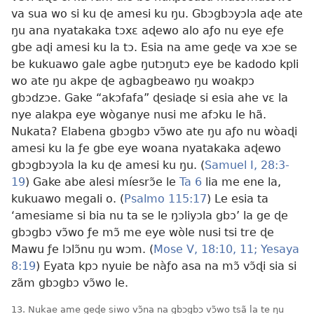
va sua wo si ku ɖe amesi ku ŋu. Gbɔgbɔyɔla aɖe ate
ŋu ana nyatakaka tɔxɛ aɖewo alo aƒo nu eye eƒe
gbe aɖi amesi ku la tɔ. Esia na ame geɖe va xɔe se
be kukuawo gale agbe ŋutɔŋutɔ eye be kadodo kpli
wo ate ŋu akpe ɖe agbagbeawo ŋu woakpɔ
gbɔdzɔe. Gake “akɔfafa” ɖesiaɖe si esia ahe vɛ la
nye alakpa eye wòganye nusi me afɔku le hã.
Nukata? Elabena gbɔgbɔ vɔ̃wo ate ŋu aƒo nu wòaɖi
amesi ku la ƒe gbe eye woana nyatakaka aɖewo
gbɔgbɔyɔla la
ku ɖe amesi ku ŋu. (
Samuel I, 28:3-
19
) Gake abe alesi míesrɔ̃e le
Ta 6
lia me ene la,
kukuawo megali o. (
Psalmo 115:17
) Le esia ta
‘amesiame si bia nu ta se le ŋɔliyɔla gbɔ’ la ge ɖe
gbɔgbɔ vɔ̃wo ƒe mɔ̃ me eye wòle nusi tsi tre ɖe
Mawu ƒe lɔlɔ̃nu ŋu wɔm. (
Mose V, 18:10, 11;
Yesaya
8:19
) Eyata kpɔ nyuie be nàƒo asa na mɔ̃ vɔ̃ɖi sia si
zãm gbɔgbɔ vɔ̃wo le.
13. Nukae ame geɖe siwo vɔ̃na na gbɔgbɔ vɔ̃wo tsã la te ŋu