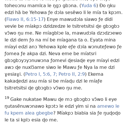
toheʋɔnu mamlɛa le ŋgɔ gbɔna. (
Yuda 6
) Ðo ŋku
edzi hã be Yehowa ƒe dɔla sesẽwo li le mía ta kpɔm.
(
Fiawo II, 6:15-17
) Enye mawudɔla siawo ƒe didi
vevie be míakpɔ dzidzedze le tsitretsitsi ɖe gbɔgbɔ
vɔ̃wo ŋu me. Ne míagblɔe la, mawudɔla dzɔdzɔewo
le dzi dem ƒo na mí be míagana ta o. Eyata mina
míayi edzi anɔ Yehowa kple eƒe dɔla wɔnuteƒewo ƒe
ƒomea ƒe akpa dzi. Neva eme be míatsri
gbɔgbɔyɔyɔnuwɔna ƒomevi ɖesiaɖe eye míayi edzi
awɔ ɖe nuxlɔ̃ame siwo le Mawu ƒe Nya la me dzi
ɣesiaɣi. (
Petro I, 5:6, 7;
Petro II, 2:9
) Ekema
kakaɖedzi asu mía si be míaɖu dzi le míaƒe
tsitretsitsi ɖe gbɔgbɔ vɔ̃wo ŋu me.
19
Gake nukatae Mawu ɖe mɔ gbɔgbɔ vɔ̃wo li eye
ŋutasẽnuwɔnawo kpɔtɔ le edzi yim si na
amewo le
fu kpem alea gbegbe
? Míakpɔ biabia sia ƒe ŋuɖoɖo
le ta si kplɔ esia ɖo me.