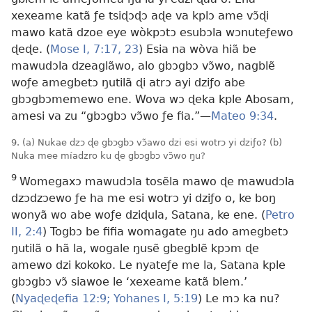
xexeame katã ƒe tsiɖɔɖɔ aɖe va kplɔ ame vɔ̃ɖi
mawo katã dzoe eye wòkpɔtɔ esubɔla wɔnuteƒewo
ɖeɖe.
(
Mose I, 7:17,
23
) Esia na wòva hiã be
mawudɔla dzeaglãwo, alo gbɔgbɔ vɔ̃wo, nagblẽ
woƒe amegbetɔ ŋutilã ɖi atrɔ ayi dziƒo abe
gbɔgbɔmemewo ene. Wova wɔ ɖeka kple Abosam,
amesi va zu “gbɔgbɔ vɔ̃wo ƒe fia.”—
Mateo 9:34
.
9. (a) Nukae dzɔ ɖe gbɔgbɔ vɔ̃awo dzi esi wotrɔ yi dziƒo? (b)
Nuka mee míadzro ku ɖe gbɔgbɔ vɔ̃wo ŋu?
9
Womegaxɔ mawudɔla tosẽla mawo ɖe mawudɔla
dzɔdzɔewo ƒe ha me esi wotrɔ yi dziƒo o, ke boŋ
wonyã wo abe woƒe dziɖula, Satana, ke ene. (
Petro
II, 2:4
) Togbɔ be fifia womagate ŋu ado amegbetɔ
ŋutilã o hã la, wogale ŋusẽ gbegblẽ kpɔm ɖe
amewo dzi kokoko. Le nyateƒe me la, Satana kple
gbɔgbɔ vɔ̃ siawoe le ‘xexeame katã blem.’
(
Nyaɖeɖefia 12:9;
Yohanes I, 5:19
) Le mɔ ka nu?