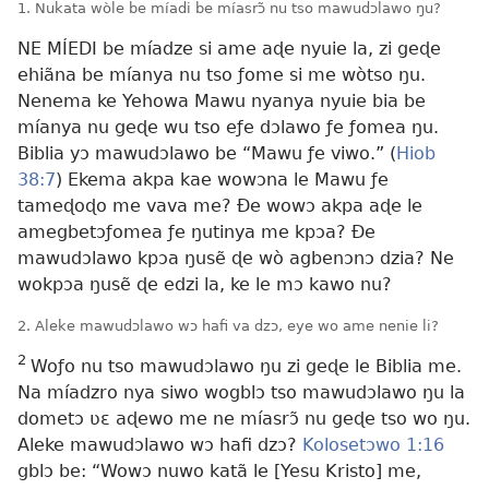
1. Nukata wòle be míadi be míasrɔ̃ nu tso mawudɔlawo ŋu?
NE MÍEDI be míadze si ame aɖe nyuie la, zi geɖe
ehiãna be míanya nu tso ƒome si me wòtso ŋu.
Nenema ke Yehowa Mawu nyanya nyuie bia be
míanya nu geɖe wu tso eƒe dɔlawo ƒe ƒomea ŋu.
Biblia yɔ mawudɔlawo be “Mawu ƒe viwo.” (
Hiob
38:7
) Ekema akpa kae wowɔna le Mawu ƒe
tameɖoɖo me vava me? Ðe wowɔ akpa aɖe le
amegbetɔƒomea ƒe ŋutinya me kpɔa? Ðe
mawudɔlawo kpɔa ŋusẽ ɖe wò agbenɔnɔ dzia? Ne
wokpɔa ŋusẽ ɖe edzi la, ke le mɔ kawo nu?
2. Aleke mawudɔlawo wɔ hafi va dzɔ, eye wo ame nenie li?
2
Woƒo nu tso mawudɔlawo ŋu zi geɖe le Biblia me.
Na míadzro nya siwo wogblɔ tso mawudɔlawo ŋu la
dometɔ ʋɛ aɖewo me ne míasrɔ̃ nu geɖe tso wo ŋu.
Aleke mawudɔlawo wɔ hafi dzɔ?
Kolosetɔwo 1:16
gblɔ be: “Wowɔ nuwo katã le [Yesu Kristo] me,