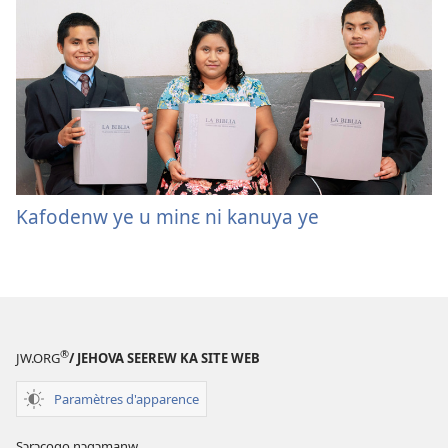
Kafodenw ye u minɛ ni kanuya ye
®
JW.ORG
/ JEHOVA SEEREW KA SITE WEB
Paramètres d'apparence
Sɔrɔcogo nɔgɔmanw