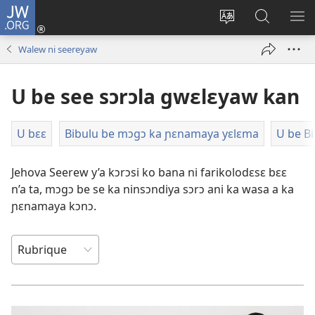
JW.ORG
Kɔnti
yɛlɛ
Kaan
A
TI
(ouvre
yɛlɛma
ɲini
BA
Walew ni seereyaw
une
JW.ORG
YIR
nouvelle
kan
U be see sɔrɔla gwɛlɛyaw kan
fenêtre)
U bɛɛ
Bibulu be mɔgɔ ka ɲɛnamaya yɛlɛma
U be B
Jehova Seerew y’a kɔrɔsi ko bana ni farikolodɛsɛ bɛɛ
n’a ta, mɔgɔ be se ka ninsɔndiya sɔrɔ ani ka wasa a ka
ɲɛnamaya kɔnɔ.