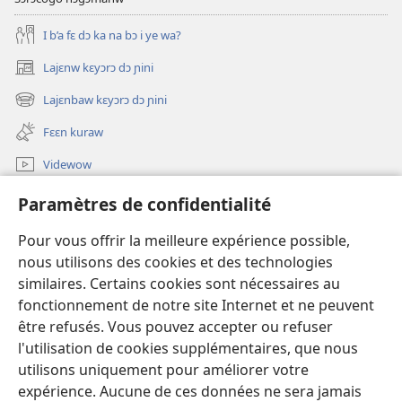
I b’a fɛ dɔ ka na bɔ i ye wa?
Lajɛnw kɛyɔrɔ dɔ ɲini
(ouvre
une
Lajɛnbaw kɛyɔrɔ dɔ ɲini
(ouvre
nouvelle
une
fenêtre)
Fɛɛn kuraw
nouvelle
fenêtre)
Videwow
A ɲini
Paramètres de confidentialité
Dɛmɛ
Pour vous offrir la meilleure expérience possible,
nous utilisons des cookies et des technologies
Niliw
(ouvre
similaires. Certains cookies sont nécessaires au
une
fonctionnement de notre site Internet et ne peuvent
nouvelle
Watchtower ka BIBLOTƐKI ƐNTƐRƐNƐTI KAN™
être refusés. Vous pouvez accepter ou refuser
(ouvre
fenêtre)
l'utilisation de cookies supplémentaires, que nous
une
®
JW Hub
nouvelle
utilisons uniquement pour améliorer votre
(ouvre
fenêtre)
une
expérience. Aucune de ces données ne sera jamais