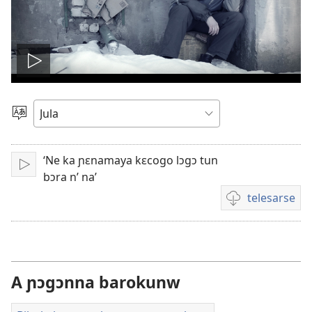
Play
video
Kaan
dɔ
sugandi
‘Ne ka ɲɛnamaya kɛcogo lɔgɔ tun
A
bɔra n’ na’
lamɛn
telesarse
Videwow
telesarse
sifaw
A ɲɔgɔnna barokunw