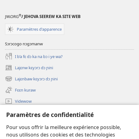
®
JW.ORG
/ JEHOVA SEEREW KA SITE WEB
Paramètres d'apparence
Sɔrɔcogo nɔgɔmanw
I b’a fɛ dɔ ka na bɔ i ye wa?
Lajɛnw kɛyɔrɔ dɔ ɲini
(ouvre
une
Lajɛnbaw kɛyɔrɔ dɔ ɲini
(ouvre
nouvelle
une
fenêtre)
Fɛɛn kuraw
nouvelle
fenêtre)
Videwow
A ɲini
Paramètres de confidentialité
Dɛmɛ
Pour vous offrir la meilleure expérience possible,
nous utilisons des cookies et des technologies
Niliw