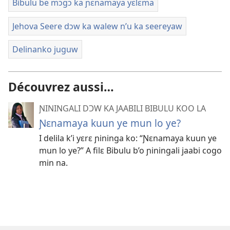
Bibulu be mɔgɔ ka ɲɛnamaya yɛlɛma
Jehova Seere dɔw ka walew n’u ka seereyaw
Delinanko juguw
Découvrez aussi…
ƝININGALI DƆW KA JAABILI BIBULU KOO LA
Ɲɛnamaya kuun ye mun lo ye?
I delila k’i yɛrɛ ɲininga ko: “Ɲɛnamaya kuun ye
mun lo ye?” A filɛ Bibulu b’o ɲiningali jaabi cogo
min na.