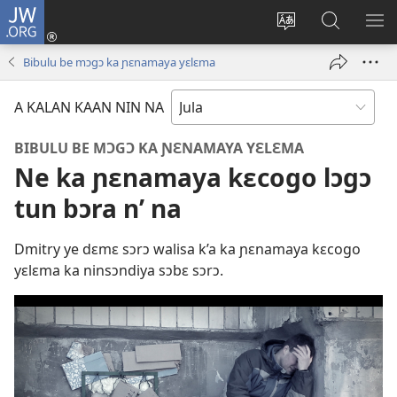
JW.ORG
Kɔnti
yɛlɛ
Kaan
A
TI
(ouvre
yɛlɛma
ɲini
BA
Bibulu be mɔgɔ ka ɲɛnamaya yɛlɛma
une
JW.ORG
YIR
nouvelle
kan
A KALAN KAAN NIN NA
fenêtre)
BIBULU BE MƆGƆ KA ƝƐNAMAYA YƐLƐMA
Ne ka ɲɛnamaya kɛcogo lɔgɔ
tun bɔra n’ na
Dmitry ye dɛmɛ sɔrɔ walisa k’a ka ɲɛnamaya kɛcogo
yɛlɛma ka ninsɔndiya sɔbɛ sɔrɔ.