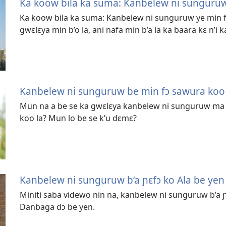
Ka koow bila ka suma: Kanbelew ni sunguruw 
Ka koow bila ka suma: Kanbelew ni sunguruw ye min fɔ 
gwɛlɛya min b’o la, ani nafa min b’a la ka baara kɛ n’i ka
Kanbelew ni sunguruw be min fɔ sawura koo 
Mun na a be se ka gwɛlɛya kanbelew ni sunguruw ma k
koo la? Mun lo be se k’u dɛmɛ?
Kanbelew ni sunguruw b’a ɲɛfɔ ko Ala be yen
Miniti saba videwo nin na, kanbelew ni sunguruw b’a ɲ
Danbaga dɔ be yen.