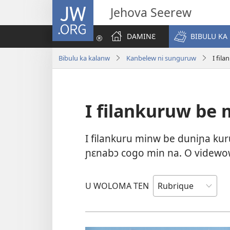
JW.ORG
Jehova Seerew
DAMINƐ
BIBULU KA
Bibulu ka kalanw
Kanbelew ni sunguruw
I fil
I filankuruw be 
I filankuru minw be duniɲa kuru
ɲɛnabɔ cogo min na. O videwow 
U WOLOMA TEN