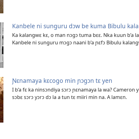
Kanbele ni sunguru dɔw be kuma Bibulu kal
Ka kalangwɛ kɛ, o man nɔgɔ tuma bɛɛ. Nka kuun b’a la a
Kanbele ni sunguru mɔgɔ naani b’a ɲɛfɔ Bibulu kalang
Ɲɛnamaya kɛcogo min ɲɔgɔn tɛ yen
I b’a fɛ ka ninsɔndiya sɔrɔ ɲɛnamaya la wa? Cameron y’
sɔbɛ sɔrɔ yɔrɔ dɔ la a tun tɛ miiri min na. A lamɛn.