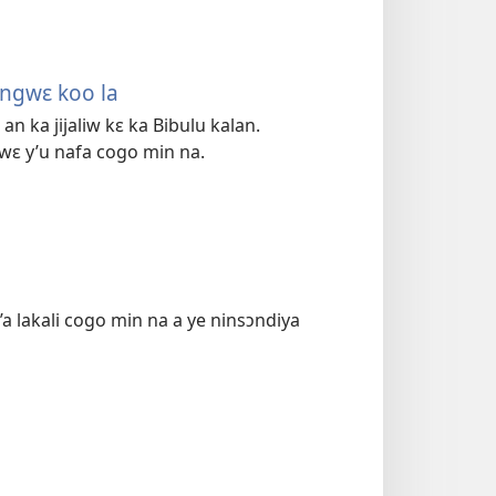
angwɛ koo la
n ka jijaliw kɛ ka Bibulu kalan.
wɛ y’u nafa cogo min na.
a lakali cogo min na a ye ninsɔndiya