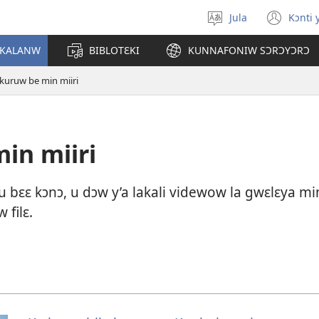
Jula
Kɔnti 
Kaan
(ou
dɔ
une
 KALANW
BIBLOTƐKI
KUNNAFONIW SƆRƆYƆRƆ
sugandi
nou
fenê
ankuruw be min miiri
min miiri
 bɛɛ kɔnɔ, u dɔw y’a lakali videwow la gwɛlɛya min
filɛ.