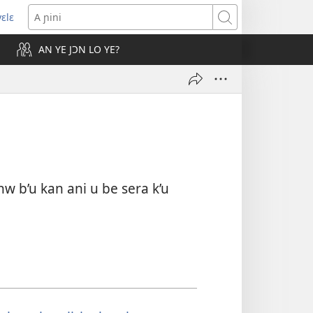
yɛlɛ
vre
A
ɲini
AN YE JƆN LO YE?
velle
tre)
w b’u kan ani u be sera k’u