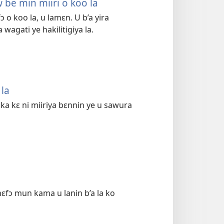
be min miiri o koo la
o koo la, u lamɛn. U b’a yira
 wagati ye hakilitigiya la.
la
a kɛ ni miiriya bɛnnin ye u sawura
ɛfɔ mun kama u lanin b’a la ko