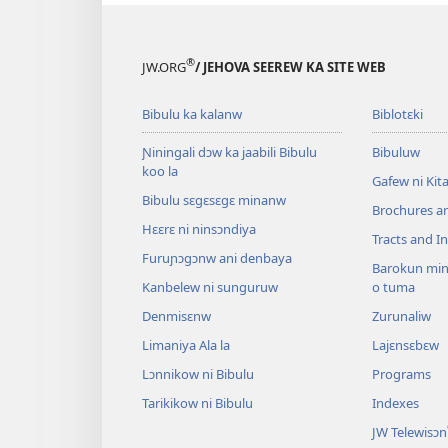
®
JW.ORG
/ JEHOVA SEEREW KA SITE WEB
Bibulu ka kalanw
Biblotɛki
Ɲiningali dɔw ka jaabili Bibulu
Bibuluw
koo la
Gafew ni Ki
Bibulu sɛgɛsɛgɛ minanw
Brochures a
Hɛɛrɛ ni ninsɔndiya
Tracts and In
Furuɲɔgɔnw ani denbaya
Barokun min
Kanbelew ni sunguruw
o tuma
Denmisɛnw
Zurunaliw
Limaniya Ala la
Lajɛnsɛbɛw
Lɔnnikow ni Bibulu
Programs
Tarikikow ni Bibulu
Indexes
JW Telewisɔn