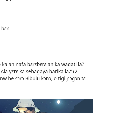
 bɛn
 ka an nafa bɛrɛbɛrɛ an ka wagati la?
la yɛrɛ ka sebagaya barika la.” (
2
minw be sɔrɔ Bibulu kɔnɔ, o tigi ɲɔgɔn tɛ