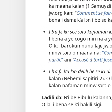
ka maana kalan (
1 Samuyɛli 
jw.org kan: “
Comment se faire
bena i dɛmɛ k’a lɔn i be se
I b’a fɛ ka see sɔrɔ koɲuman 
I bena a ye cogo min na a ye
O kɔ, barokun nunu lajɛ jw.o
minw sɔrɔ o maana na:
“
Com
partie
”
ani
“Accusé à tort! Jo
I b’a fɛ k’a lɔn delili be se k’
kalan (
Nehemi sapitiri 2
). O
kalan nafaman minw sɔrɔ o
Ladili dɔ:
N’i be Bibulu kalanna,
O la, i bena se k’i hakili sigi.