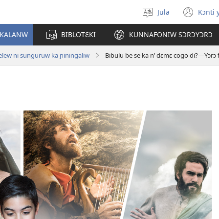
Jula
Kɔnti 
Kaan
(ou
dɔ
une
 KALANW
BIBLOTƐKI
KUNNAFONIW SƆRƆYƆRƆ
sugandi
nou
fenê
lew ni sunguruw ka ɲiningaliw
Bibulu be se ka n’ dɛmɛ cogo di?—Yɔrɔ fɔl