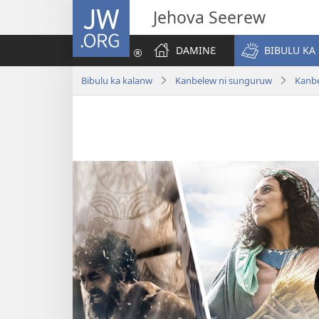
JW.ORG
Jehova Seerew
DAMINƐ
BIBULU KA
Bibulu ka kalanw
Kanbelew ni sunguruw
Kanbe