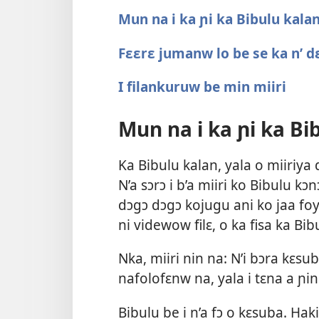
Mun na i ka ɲi ka Bibulu kala
Fɛɛrɛ jumanw lo be se ka n’ 
I filankuruw be min miiri
Mun na i ka ɲi ka Bi
Ka Bibulu kalan, yala o miiriya 
N’a sɔrɔ i b’a miiri ko Bibulu 
dɔgɔ dɔgɔ kojugu ani ko jaa foyi
ni videwow filɛ, o ka fisa ka Bib
Nka, miiri nin na: N’i bɔra kɛsu
nafolofɛnw na, yala i tɛna a ɲini
Bibulu be i n’a fɔ o kɛsuba. Ha