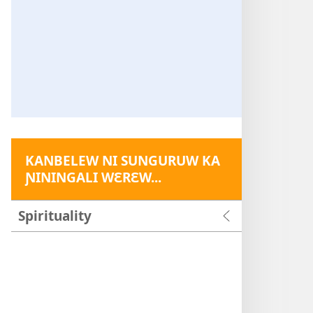
KANBELEW NI SUNGURUW KA
ƝININGALI WƐRƐW...
Spirituality