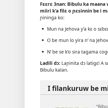
Fɛɛrɛ 3nan: Bibulu ka maana 
miiri k’a filɛ o ɲɛsinnin be i 
ɲininga ko:
Mun na Jehova y’a kɛ o sɛbɛ
O be mun lo yira n’ na Jeho
N’ be se k’o sira tagama cog
Ladili dɔ:
Laɲinita dɔ latigɛ! A s
Bibulu kalan.
I filankuruw be mi
“Bibu