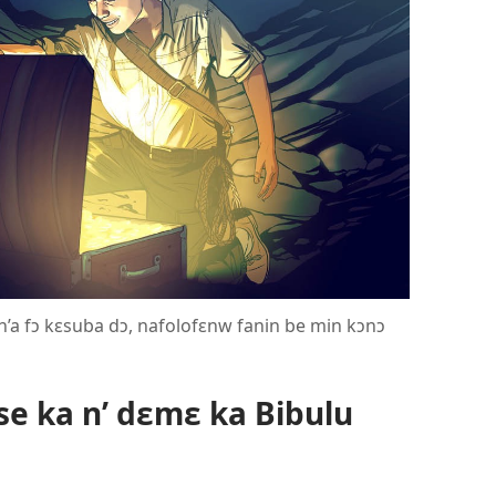
i n’a fɔ kɛsuba dɔ, nafolofɛnw fanin be min kɔnɔ
se ka n’ dɛmɛ ka Bibulu