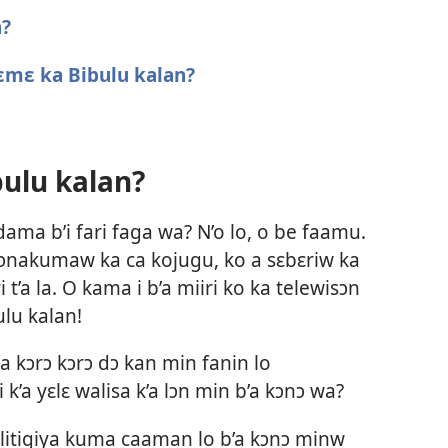
n?
dɛmɛ ka Bibulu kalan?
bulu kalan?
dama b’i fari faga wa? N’o lo, o be faamu.
kɔnɔnakumaw ka ca kojugu, ko a sɛbɛriw ka
 t’a la. O kama i b’a miiri ko ka telewisɔn
ulu kalan!
ba kɔrɔ kɔrɔ dɔ kan min fanin lo
 k’a yɛlɛ walisa k’a lɔn min b’a kɔnɔ wa?
kilitigiya kuma caaman lo b’a kɔnɔ minw