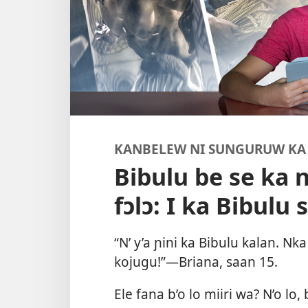
KANBELEW NI SUNGURUW KA
Bibulu be se ka 
fɔlɔ: I ka Bibulu 
“N’ y’a ɲini ka Bibulu kalan. Nka
kojugu!”—Briana, saan 15.
Ele fana b’o lo miiri wa? N’o lo,