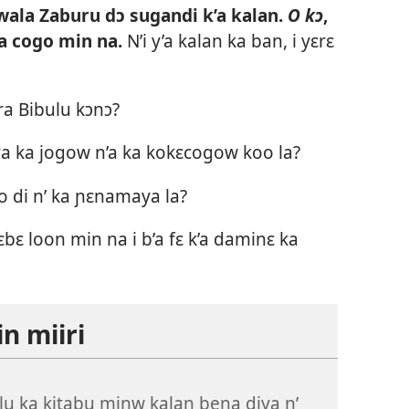
wala Zaburu dɔ sugandi k’a kalan.
O kɔ
,
ma cogo min na.
N’i y’a kalan ka ban, i yɛrɛ
ra Bibulu kɔnɔ?
va ka jogow n’a ka kokɛcogow koo la?
o di n’ ka ɲɛnamaya la?
ɛbɛ loon min na i b’a fɛ k’a daminɛ ka
n miiri
lu ka kitabu minw kalan bena diya n’