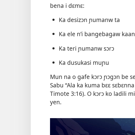
bena i dɛmɛ:
Ka desizɔn ɲumanw ta
Ka ele n’i bangebagaw kaan
Ka teri ɲumanw sɔrɔ
Ka dusukasi muɲu
Mun na o gafe kɔrɔ ɲɔgɔn be se
Sabu “Ala ka kuma bɛɛ sɛbɛnna A
Timote 3:16
). O kɔrɔ ko ladili 
yen.