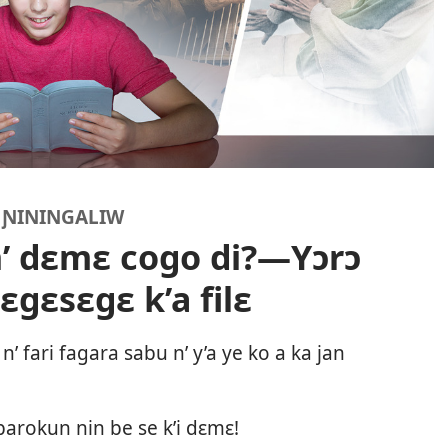
 ƝININGALIW
n’ dɛmɛ cogo di?—Yɔrɔ
sɛgɛsɛgɛ k’a filɛ
 n’ fari fagara sabu n’ y’a ye ko a ka jan
 barokun nin be se k’i dɛmɛ!