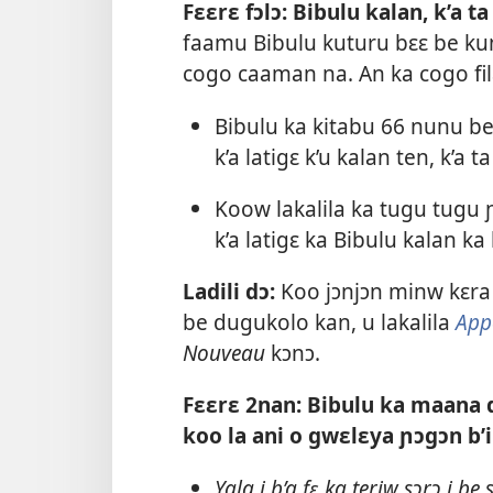
Fɛɛrɛ fɔlɔ: Bibulu kalan, k’a t
faamu Bibulu kuturu bɛɛ be kum
cogo caaman na. An ka cogo fila
Bibulu ka kitabu 66 nunu be
k’a latigɛ k’u kalan ten, k’a 
Koow lakalila ka tugu tugu 
k’a latigɛ ka Bibulu kalan ka 
Ladili dɔ:
Koo jɔnjɔn minw kɛra
be dugukolo kan, u lakalila
App
Nouveau
kɔnɔ.
Fɛɛrɛ 2nan: Bibulu ka maana
koo la ani o gwɛlɛya ɲɔgɔn b’i
Yala i b’a fɛ ka teriw sɔrɔ i b