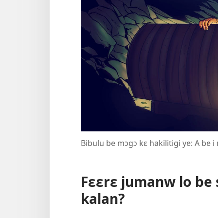
Bibulu be mɔgɔ kɛ hakilitigi ye: A be 
Fɛɛrɛ jumanw lo be 
kalan?