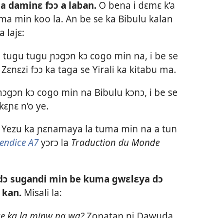
a a daminɛ fɔɔ a laban.
O bena i dɛmɛ k’a
a min koo la. An be se ka Bibulu kalan
 lajɛ:
 tugu tugu ɲɔgɔn kɔ cogo min na, i be se
ta Zɛnɛzi fɔɔ ka taga se Yirali ka kitabu ma.
ɲɔgɔn kɔ cogo min na Bibulu kɔnɔ, i be se
kɛɲɛ n’o ye.
 Yezu ka ɲɛnamaya la tuma min na a tun
endice A7
yɔrɔ la
Traduction du Monde
 dɔ sugandi min be kuma gwɛlɛya dɔ
 kan.
Misali la:
e se ka la minw na wa?
Zonatan ni Dawuda