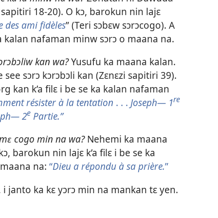
sapitiri 18-20
). O kɔ, barokun nin lajɛ
 des ami fidèles
” (Teri sɔbɛw sɔrɔcogo). A
 ka kalan nafaman minw sɔrɔ o maana na.
kɔrɔbɔliw kan wa?
Yusufu ka maana kalan.
 see sɔrɔ kɔrɔbɔli kan (
Zɛnɛzi sapitiri 39
).
rg kan k’a filɛ i be se ka kalan nafaman
re
ment résister à la tentation
. . .
Joseph— 1
e
seph— 2
Partie.”
i dɛmɛ cogo min na wa?
Nehemi ka maana
 kɔ, barokun nin lajɛ k’a filɛ i be se ka
 maana na:
“
Dieu a répondu à sa prière.
”
 i janto ka kɛ yɔrɔ min na mankan tɛ yen.