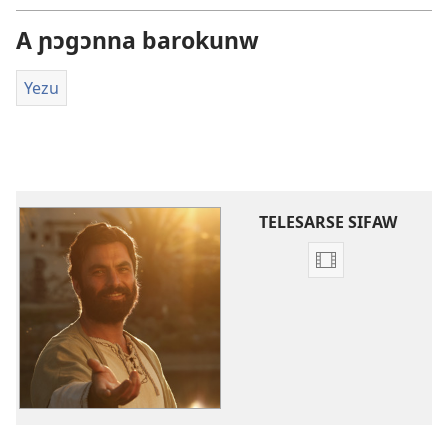
A ɲɔgɔnna barokunw
Yezu
TELESARSE SIFAW
Videwow
telesarse
sifaw
Yezu
ka
kibaro
diiman