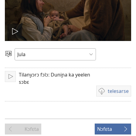
Play
video
Kaan
dɔ
sugandi
Tilanyɔrɔ fɔlɔ: Duniɲa ka yeelen
A
sɔbɛ
lamɛn
telesarse
Videwow
telesarse
sifaw
Kɔfɛta
Nɔfɛta