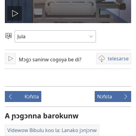
Play
video
Kaan
dɔ
sugandi
telesarse
Mɔgɔ saninw cogoya be di?
A
Videwow
lamɛn
telesarse
sifaw
Kɔfɛta
Nɔfɛta
A ɲɔgɔnna barokunw
Videwow Bibulu koo la: Lanako jɔnjɔnw