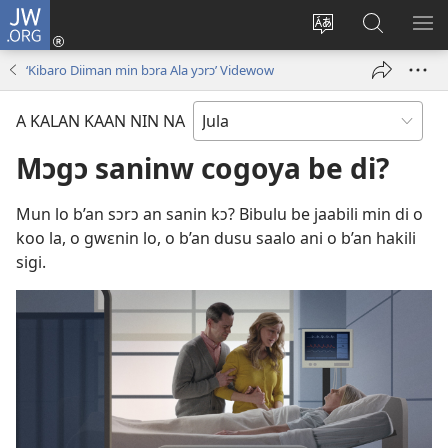
JW.ORG
Kɔnti
yɛlɛ
Kaan
A
TI
(ouvre
yɛlɛma
ɲini
BA
‘Kibaro Diiman min bɔra Ala yɔrɔ’ Videwow
une
JW.ORG
YIR
nouvelle
kan
A KALAN KAAN NIN NA
fenêtre)
Mɔgɔ saninw cogoya be di?
Mun lo b’an sɔrɔ an sanin kɔ? Bibulu be jaabili min di o
koo la, o gwɛnin lo, o b’an dusu saalo ani o b’an hakili
sigi.