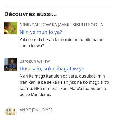
Découvrez aussi…
ƝININGALI DƆW KA JAABILI BIBULU KOO LA
Niin ye mun lo ye?
Yala fɛɛn dɔ be an kɔnɔ min be to niin na an
sanin kɔ wa?
Barokun wɛrɛw
Dususalo, sukasibagatɔw ye
N’an ka mɔgɔ kanulen dɔ sara, dusukasi min
b’an kan, a be se ka kɛ an ɲɛɛ na ko mɔgɔ si t’o
faamu. Nka min b’an kan, Ala b’o faamu ani a
be se k’an dɛmɛ.
AN YE JƆN LO YE?