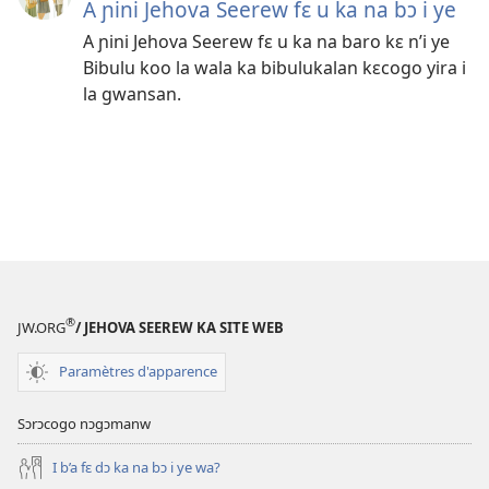
A ɲini Jehova Seerew fɛ u ka na bɔ i ye
A ɲini Jehova Seerew fɛ u ka na baro kɛ n’i ye
Bibulu koo la wala ka bibulukalan kɛcogo yira i
la gwansan.
®
JW.ORG
/ JEHOVA SEEREW KA SITE WEB
Paramètres d'apparence
Sɔrɔcogo nɔgɔmanw
I b’a fɛ dɔ ka na bɔ i ye wa?