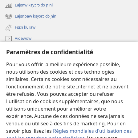
Lajɛnw kɛyɔrɔ dɔ ɲini
(ouvre
une
Lajɛnbaw kɛyɔrɔ dɔ ɲini
(ouvre
nouvelle
une
fenêtre)
Fɛɛn kuraw
nouvelle
fenêtre)
Videwow
A ɲini
Paramètres de confidentialité
Dɛmɛ
Pour vous offrir la meilleure expérience possible,
nous utilisons des cookies et des technologies
Niliw
similaires. Certains cookies sont nécessaires au
(ouvre
une
fonctionnement de notre site Internet et ne peuvent
nouvelle
Watchtower ka BIBLOTƐKI ƐNTƐRƐNƐTI KAN™
être refusés. Vous pouvez accepter ou refuser
(ouvre
fenêtre)
l'utilisation de cookies supplémentaires, que nous
une
®
JW Hub
nouvelle
utilisons uniquement pour améliorer votre
(ouvre
fenêtre)
expérience. Aucune de ces données ne sera jamais
une
JW Library
App
nouvelle
vendue ou utilisée à des fins de marketing. Pour en
fenêtre)
savoir plus, lisez les
Règles mondiales d’utilisation des