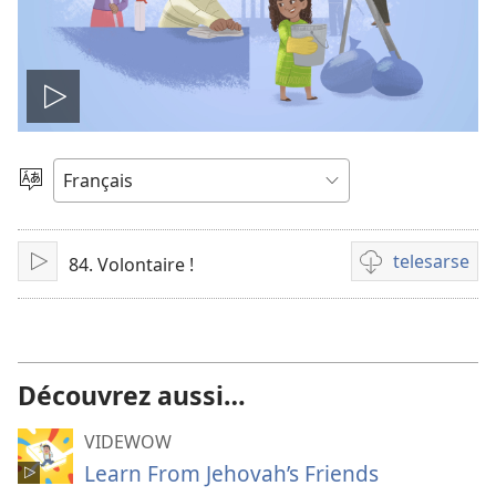
Play
video
Kaan
dɔ
sugandi
telesarse
84. Volontaire !
A
Videwow
lamɛn
telesarse
sifaw
Découvrez aussi…
VIDEWOW
Learn From Jehovah’s Friends