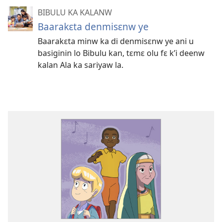
BIBULU KA KALANW
Baarakɛta denmisɛnw ye
Baarakɛta minw ka di denmisɛnw ye ani u
basiginin lo Bibulu kan, tɛmɛ olu fɛ k’i deenw
kalan Ala ka sariyaw la.