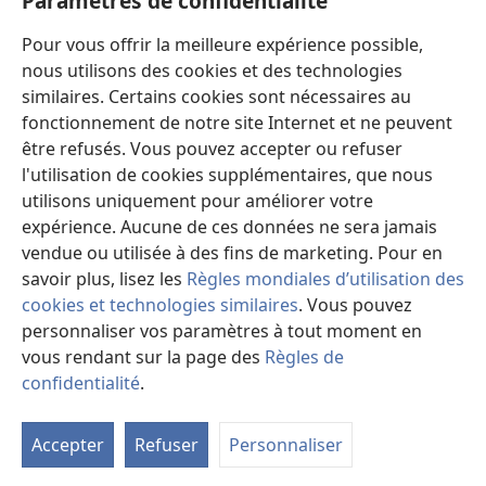
Paramètres de confidentialité
Dɛmɛ
Pour vous offrir la meilleure expérience possible,
nous utilisons des cookies et des technologies
Niliw
(ouvre
similaires. Certains cookies sont nécessaires au
une
fonctionnement de notre site Internet et ne peuvent
nouvelle
Watchtower ka BIBLOTƐKI ƐNTƐRƐNƐTI KAN™
être refusés. Vous pouvez accepter ou refuser
(ouvre
fenêtre)
l'utilisation de cookies supplémentaires, que nous
une
®
JW Hub
nouvelle
utilisons uniquement pour améliorer votre
(ouvre
fenêtre)
une
expérience. Aucune de ces données ne sera jamais
JW Library
App
nouvelle
vendue ou utilisée à des fins de marketing. Pour en
fenêtre)
savoir plus, lisez les
Règles mondiales d’utilisation des
cookies et technologies similaires
. Vous pouvez
personnaliser vos paramètres à tout moment en
Copyright
© 2026 Watch Tower Bible and Tract Society of Pennsylvania.
vous rendant sur la page des
Règles de
SITE WEB NIN KA SARATIW
|
KUNNAFONIW MARACOGO SARATIW
|
confidentialité
.
PARAMÈTRES DE CONFIDENTIALITÉ
Accepter
Refuser
Personnaliser