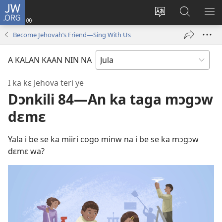
JW.ORG
Kɔnti
yɛlɛ
Kaan
A
TI
(ouvre
yɛlɛma
ɲini
BA
Become Jehovah’s Friend—Sing With Us
une
JW.ORG
YIR
nouvelle
kan
A KALAN KAAN NIN NA
fenêtre)
I ka kɛ Jehova teri ye
Dɔnkili 84—An ka taga mɔgɔw
dɛmɛ
Yala i be se ka miiri cogo minw na i be se ka mɔgɔw
dɛmɛ wa?