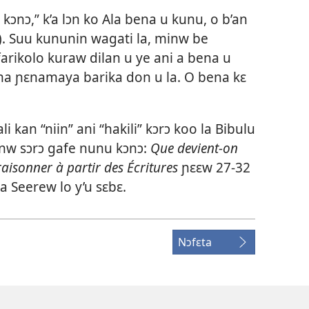
ɔnɔ,” k’a lɔn ko Ala bena u kunu, o b’an
). Suu kununin wagati la, minw be
arikolo kuraw dilan u ye ani a bena u
ma ɲɛnamaya barika don u la. O bena kɛ
li kan “niin” ani “hakili” kɔrɔ koo la Bibulu
nw sɔrɔ gafe nunu kɔnɔ:
Que devient-on
isonner à partir des Écritures
ɲɛɛw 27-32
a Seerew lo y’u sɛbɛ.
Nɔfɛta