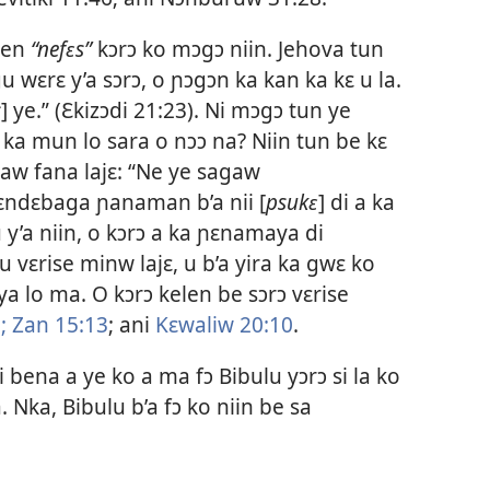
den
“nefɛs”
kɔrɔ ko mɔgɔ niin. Jehova tun
u wɛrɛ y’a sɔrɔ, o ɲɔgɔn ka kan ka kɛ u la.
s
] ye.” (Ɛkizɔdi 21:23). Ni mɔgɔ tun ye
 ka mun lo sara o nɔɔ na? Niin tun be kɛ
maw fana lajɛ: “Ne ye sagaw
ndɛbaga ɲanaman b’a nii [
psukɛ
] di a ka
u y’a niin, o kɔrɔ a ka ɲɛnamaya di
vɛrise minw lajɛ, u b’a yira ka gwɛ ko
a lo ma. O kɔrɔ kelen be sɔrɔ
vɛrise
;
Zan 15:13
; ani
Kɛwaliw 20:10
.
i bena a ye ko a ma fɔ Bibulu yɔrɔ si la ko
. Nka, Bibulu b’a fɔ ko niin be sa