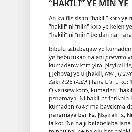
“HAKILI” YE MIN YE
An k’a filɛ sisan “hakili” kɔrɔ y
“hakili” ni “niin” kɔrɔ ye kelen y
“hakili” ni “niin” be dan na. Fa
Bibulu sɛbɛbagaw ye kumaden m
ye heburukan na ani
pneuma
y
kumadenw kɔrɔ yira. Ɲɛyirali fɛ
[ Jehova] ye u [hakili,
NW
] (
ruw
Zaki 2:26
(
ABM
) fana b’a fɔ ko: 
O vɛrisew kɔnɔ, kumaden “hakili
ɲɛnamaya. Ni hakili tɛ farikolo
kumaden
ruwa
ma bayɛlɛma dɔr
ɲɛnamaya barika. Ɲɛyirali fɛ, N
la ko: “Ne na ji belebeleba lana
minnu na, ne na olu bɛɛ halaki 