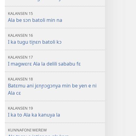
KALANSEN 15
Ala be sɔn batoli min na
KALANSEN 16
I ka tugu tiɲɛn batoli kɔ
KALANSEN 17
I magwɛrɛ Ala la delili sababu fɛ
KALANSEN 18
Batɛmu ani jɛnɲɔgɔnya min be yen e ni
Ala cɛ
KALANSEN 19
I ka to Ala ka kanuya la
KUNNAFONI WƐRƐW