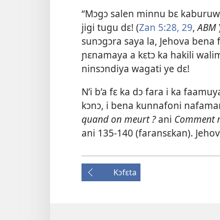
“Mɔgɔ salen minnu bɛ kaburuw k
jigi tugu dɛ! (
Zan 5:28, 29
,
ABM
sunɔgɔra saya la, Jehova bena f
ɲɛnamaya a kɛtɔ ka hakili wali
ninsɔndiya wagati ye dɛ!
N’i b’a fɛ ka dɔ fara i ka faamuya
kɔnɔ, i bena kunnafoni nafama
quand on meurt ?
ani
Comment ra
ani 135-140 (faransɛkan). Jehov
Kɔfɛta