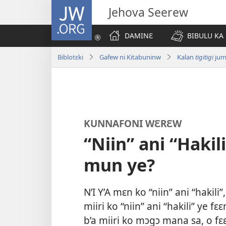
JW.ORG
Jehova Seerew
DAMINƐ
BIBULU KA
Biblotɛki
Gafew ni Kitabuninw
Kalan
tigitigi
jum
KUNNAFONI WƐRƐW
“Niin” ani “Hakili
mun ye?
N’I Y’A mɛn ko “niin” ani “hakil
miiri ko “niin” ani “hakili” ye f
b’a miiri ko mɔgɔ mana sa, o fɛɛ