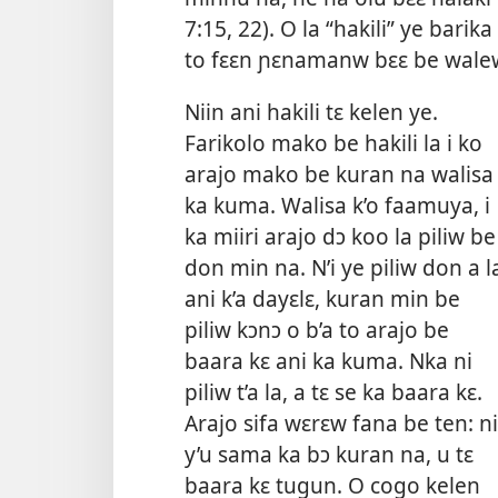
7:15, 22). O la “hakili” ye bari
to fɛɛn ɲɛnamanw bɛɛ be walew
Niin ani hakili tɛ kelen ye.
Farikolo mako be hakili la i ko
arajo mako be kuran na walisa
ka kuma. Walisa k’o faamuya, i
ka miiri arajo dɔ koo la piliw be
don min na. N’i ye piliw don a l
ani k’a dayɛlɛ, kuran min be
piliw kɔnɔ o b’a to arajo be
baara kɛ ani ka kuma. Nka ni
piliw t’a la, a tɛ se ka baara kɛ.
Arajo sifa wɛrɛw fana be ten: ni
y’u sama ka bɔ kuran na, u tɛ
baara kɛ tugun. O cogo kelen