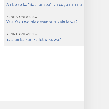
An be se ka “Babilonɛba” lɔn cogo min na
KUNNAFONI WƐRƐW
Yala Yezu wolola desanburukalo la wa?
KUNNAFONI WƐRƐW
Yala an ka kan ka fɛtiw kɛ wa?