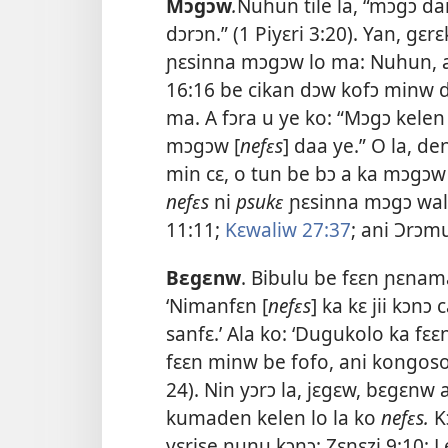
Mɔgɔw
.
Nuhun tile la, “mɔgɔ dama
dɔrɔn.” (
1 Piyɛri 3:20
). Yan, gɛ
ɲɛsinna mɔgɔw lo ma: Nuhun, a
16:16 be cikan dɔw kofɔ minw 
ma. A fɔra u ye ko: “Mɔgɔ kelen k
mɔgɔw [
nefɛs
] daa ye.” O la, 
min cɛ, o tun be bɔ a ka mɔgɔw
nefɛs
ni
psukɛ
ɲɛsinna mɔgɔ wa
11:11;
Kɛwaliw 27:37
; ani
Ɔrɔmu
Bɛgɛnw
. Bibulu be fɛɛn ɲɛnama
‘Nimanfɛn [
nefɛs
] ka kɛ jii kɔn
sanfɛ.’ Ala ko: ‘Dugukolo ka fɛ
fɛɛn minw be fofo, ani kongosog
24
). Nin yɔrɔ la, jɛgɛw, bɛgɛn
kumaden kelen lo la ko
nefɛs.
K
vɛrise nunu kɔnɔ:
Zɛnɛzi 9:10;
Le