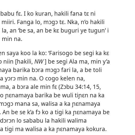
babu fɛ. I ko kuran, hakili fana tɛ ni
iiri. Fanga lo, mɔgɔ tɛ. Nka, n’o hakili
a, an ‘be sa, an be kɛ buguri ye tugun’ i
 min na.
 saya koo la ko: ‘Farisogo be segi ka kɛ
ɔ niin [hakili,
NW
] be segi Ala ma, min y’a
aya barika bɔra mɔgɔ fari la, a be toli
ra yɔrɔ min na. O cogo kelen na,
a, a bɔra ale min fɛ (
Zɔbu 34:14, 15
,
 ko ɲɛnamaya barika be wuli tiɲɛn na ka
o mɔgɔ mana sa, walisa a ka ɲɛnamaya
. An be se k’a fɔ ko a tigi ka ɲɛnamaya be
 dɔrɔn lo sababu la hakili walima
a tigi ma walisa a ka ɲɛnamaya kokura.