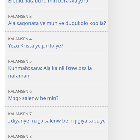
Bibulu: Kitabu lo min bɔra Ala yɔrɔ
KALANSEN 3
Ala sagonata ye mun ye dugukolo koo la?
KALANSEN 4
Yezu Krista ye jɔn lo ye?
KALANSEN 5
Kunmabɔsara: Ala ka nilifɛnw bɛɛ la
nafaman
KALANSEN 6
Mɔgɔ salenw be min?
KALANSEN 7
I diyanye mɔgɔ salenw be ni jigiya sɔbɛ ye
KALANSEN 8