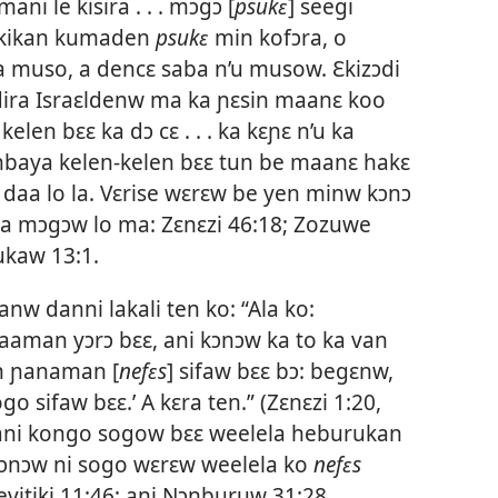
ni le kisira . . . mɔgɔ [
psukɛ
] seegi
rɛkikan kumaden
psukɛ
min kofɔra, o
 muso, a dencɛ saba n’u musow. Ɛkizɔdi
dira Israɛldenw ma ka ɲɛsin maanɛ koo
elen bɛɛ ka dɔ cɛ . . . ka kɛɲɛ n’u ka
denbaya kelen-kelen bɛɛ tun be maanɛ hakɛ
 daa lo la. Vɛrise wɛrɛw be yen minw kɔnɔ
la mɔgɔw lo ma:
Zɛnɛzi 46:18;
Zozuwe
kaw 13:1
.
nw danni lakali ten ko: “Ala ko:
ɔ caaman yɔrɔ bɛɛ, ani kɔnɔw ka to ka van
ɛn ɲanaman [
nefɛs
] sifaw bɛɛ bɔ: begɛnw,
o sifaw bɛɛ.’ A kɛra ten.” (
Zɛnɛzi 1:20,
w ani kongo sogow bɛɛ weelela heburukan
ɔnɔw ni sogo wɛrɛw weelela ko
nefɛs
vitiki 11:46
; ani
Nɔnburuw 31:28
.