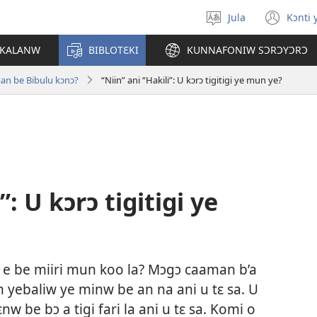
Jula
Kɔnti 
Kaan
(ou
dɔ
une
 KALANW
BIBLOTƐKI
KUNNAFONIW SƆRƆYƆRƆ
sugandi
nou
fenê
an be Bibulu kɔnɔ?
“Niin” ani “Hakili”: U kɔrɔ tigitigi ye mun ye?
”: U kɔrɔ tigitigi ye
i”, e be miiri mun koo la? Mɔgɔ caaman b’a
ɛɛn yebaliw ye minw be an na ani u tɛ sa. U
nw be bɔ a tigi fari la ani u tɛ sa. Komi o