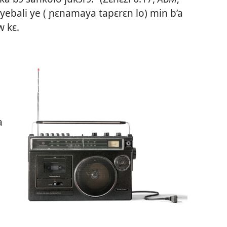
ka yebali ye ( ɲɛnamaya tapɛrɛn lo) min b’a
 kɛ.
a