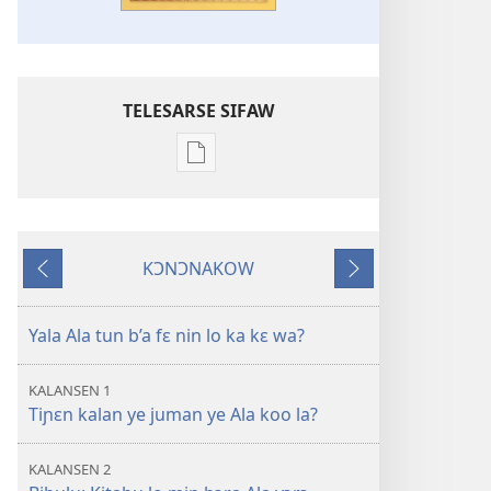
TELESARSE SIFAW
Options
de
téléchargement
des
KƆNƆNAKOW
publications
Kɔfɛta
Nɔfɛta
numériques
Kalan
Yala Ala tun b’a fɛ nin lo ka kɛ wa?
tigitigi
juman
KALANSEN 1
be
Tiɲɛn kalan ye juman ye Ala koo la?
Bibulu
kɔnɔ?
KALANSEN 2