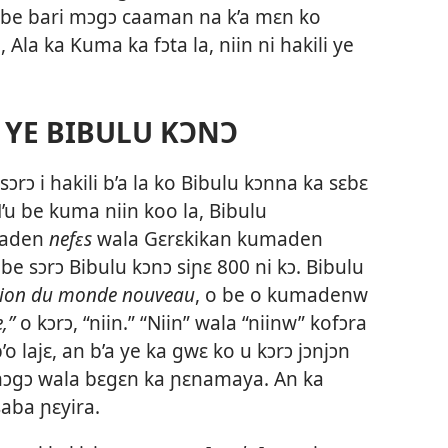
 a be bari mɔgɔ caaman na k’a mɛn ko
, Ala ka Kuma ka fɔta la, niin ni hakili ye
N YE BIBULU KƆNƆ
sɔrɔ i hakili b’a la ko Bibulu kɔnna ka sɛbɛ
’u be kuma niin koo la, Bibulu
maden
nefɛs
wala Gɛrɛkikan kumaden
be sɔrɔ Bibulu kɔnɔ siɲɛ 800 ni kɔ. Bibulu
tion du monde nouveau
, o be o kumadenw
,”
o kɔrɔ, “niin.” “Niin” wala “niinw” kofɔra
o lajɛ, an b’a ye ka gwɛ ko u kɔrɔ jɔnjɔn
 mɔgɔ wala
bɛgɛn ka ɲɛnamaya. An ka
saba ɲɛyira.