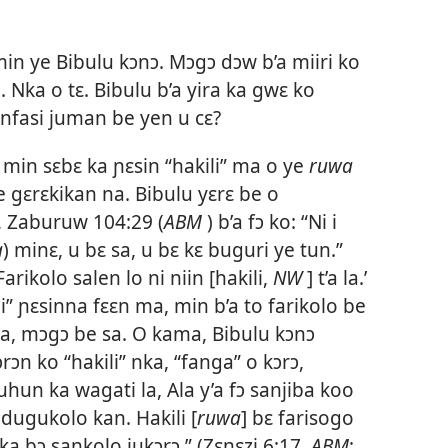
e min ye Bibulu kɔnɔ. Mɔgɔ dɔw b’a miiri ko
e. Nka o tɛ. Bibulu b’a yira ka gwɛ ko
ranfasi juman be yen u cɛ?
in sɛbɛ ka ɲɛsin “hakili” ma o ye
ruwa
e gɛrɛkikan na. Bibulu yɛrɛ be o
,
Zaburuw 104:29
(
ABM
) b’a fɔ ko: “Ni i
a
) minɛ, u bɛ sa, u bɛ kɛ buguri ye tun.”
‘Farikolo salen lo ni niin [hakili,
NW
] t’a la.’
” ɲɛsinna fɛɛn ma, min b’a to farikolo be
 la, mɔgɔ be sa. O kama, Bibulu kɔnɔ
ɔn ko “hakili” nka, “fanga” o kɔrɔ,
uhun ka wagati la, Ala y’a fɔ sanjiba koo
 dugukolo kan. Hakili [
ruwa
] bɛ farisogo
ka bɔ sankolo jukɔrɔ.” (
Zɛnɛzi 6:17
,
ABM
;