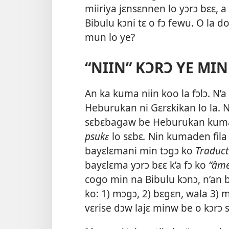
miiriya jɛnsɛnnen lo yɔrɔ bɛɛ,
Bibulu kɔni tɛ o fɔ fewu. O la do
mun lo ye?
“NIIN” KƆRƆ YE MI
An ka kuma niin koo la fɔlɔ. N’a 
Heburukan ni Gɛrɛkikan lo la. N
sɛbɛbagaw be Heburukan ku
psukɛ
lo sɛbɛ
.
Nin kumaden fila 
bayɛlɛmani min tɔgɔ ko
Traduc
bayɛlɛma yɔrɔ bɛɛ k’a fɔ ko
“âme
cogo min na Bibulu kɔnɔ, n’an b’
ko: 1) mɔgɔ, 2) bɛgɛn, wala 3)
vɛrise dɔw lajɛ minw be o kɔrɔ 