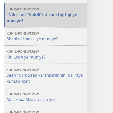
KUNNAFONI WƐRƐW
“Niin” ani “Hakili”: U kɔrɔ tigitigi ye
mun ye?
KUNNAFONI WƐRƐW
Sheol ni Hadɛsi ye mun ye?
KUNNAFONI WƐRƐW
Kiti Loon ye mun ye?
KUNNAFONI WƐRƐW
Saan 1914: Saan kɛrɛnkɛrɛnnin lo kiraya
kumaw kɔnɔ
KUNNAFONI WƐRƐW
Mɛlɛkɛba Misɛli ye jɔn ye?
KUNNAFONI WƐRƐW