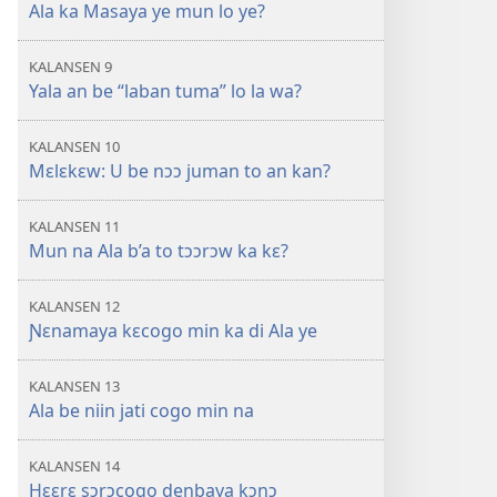
Ala ka Masaya ye mun lo ye?
KALANSEN 9
Yala an be “laban tuma” lo la wa?
KALANSEN 10
Mɛlɛkɛw: U be nɔɔ juman to an kan?
KALANSEN 11
Mun na Ala b’a to tɔɔrɔw ka kɛ?
KALANSEN 12
Ɲɛnamaya kɛcogo min ka di Ala ye
KALANSEN 13
Ala be niin jati cogo min na
KALANSEN 14
Hɛɛrɛ sɔrɔcogo denbaya kɔnɔ