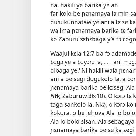
na, hakili ye barika ye an
farikolo be ɲɛnamaya la
min sa
dusukunnataw ye ani a tɛ se ka m
walima ɲɛnamaya barika tɛ fari l
ko Zaburu sɛbɛbaga y’a fɔ cogo
Waajulikɛla 12:7
b’a fɔ adamaden
bɔgɔ ye a bɔyɔrɔ la, . . . ani mɔg
dibaga ye.’ Ni hakili wala ɲɛnam
ani a be segi dugukolo la, a bɔ
ɲɛnamaya barika be kɔsegi Ala m
NW
;
Zaburuw 36:10
). O kɔrɔ tɛ
taga sankolo la. Nka, o kɔrɔ k
kokura, o be Jehova Ala lo bolo
Ala lo bolo sisan. Ala sebagaya
ɲɛnamaya barika be se ka segi 