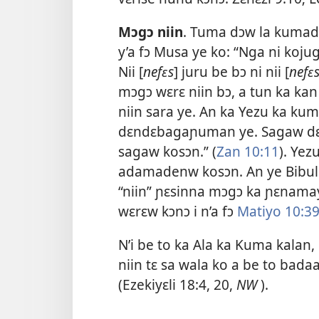
Mɔgɔ niin
. Tuma dɔw la kuma
y’a fɔ Musa ye ko: “Nga ni kojug
Nii [
nefɛs
] juru be bɔ ni nii [
nefɛ
mɔgɔ wɛrɛ niin bɔ, a tun ka kan
niin sara ye. An ka Yezu ka ku
dɛndɛbagaɲuman ye. Sagaw dɛ
sagaw kosɔn.” (
Zan 10:11
). Yez
adamadenw kosɔn. An ye Bibulu 
“niin” ɲɛsinna mɔgɔ ka ɲɛnamay
wɛrɛw kɔnɔ i n’a fɔ
Matiyo 10:39
N’i be to ka Ala ka Kuma kalan, 
niin tɛ sa wala ko a be to badaa
(
Ezekiyɛli 18:4,
20
,
NW
).