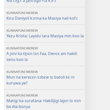
Ala tɔgɔ: a jaticogo n’a kɔrɔ
KUNNAFONI WƐRƐW
Kira Daniyɛli kɔnna ka Masiya nali kofɔ
KUNNAFONI WƐRƐW
Yezu Krista: Layidu tara Masiya min koo la
KUNNAFONI WƐRƐW
A ɲini ka tiɲɛn lɔn Faa, Dencɛ ani hakili
senu koo la
KUNNAFONI WƐRƐW
Mun na kerecɛn sɔbɛw tɛ batoli kɛ ni
kuruwa ye?
KUNNAFONI WƐRƐW
Matigi ka surafana: Hakilijigi lajɛn lo min
be Ala bonya