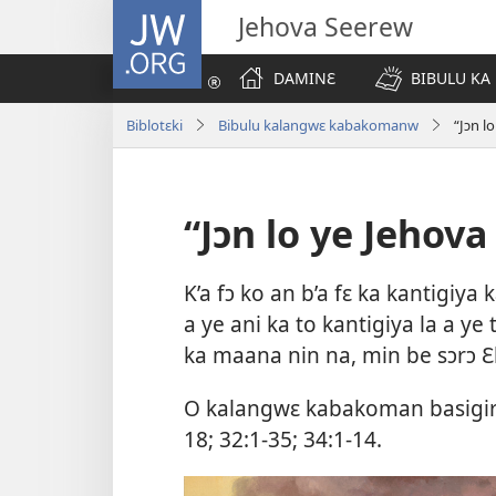
JW.ORG
Jehova Seerew
DAMINƐ
BIBULU KA
Biblotɛki
Bibulu kalangwɛ kabakomanw
“Jɔn l
“Jɔn lo ye Jehova
K’a fɔ ko an b’a fɛ ka kantigiya 
a ye ani ka to kantigiya la a ye 
ka maana nin na, min be sɔrɔ
Ɛ
O kalangwɛ kabakoman basigir
18;
32:​1-35;
34:​1-14
.