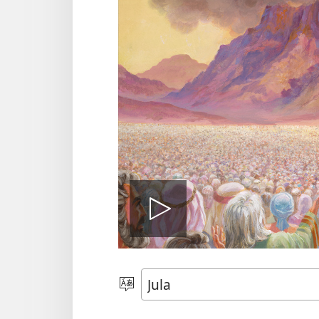
Play
video
Kaan
dɔ