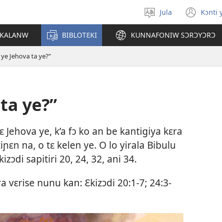
Jula
Kɔnti 
Kaan
(ou
dɔ
une
 KALANW
BIBLOTƐKI
KUNNAFONIW SƆRƆYƆRƆ
sugandi
nou
fenê
o ye Jehova ta ye?”
 ta ye?”
kɛ Jehova ye, k’a fɔ ko an be kantigiya kɛra
tiɲɛn na, o tɛ kelen ye. O lo yirala Bibulu
kizɔdi sapitiri 20,
24,
32
, ani
34
.
a vɛrise nunu kan:
Ɛkizɔdi 20:​1-7;
24:​3-