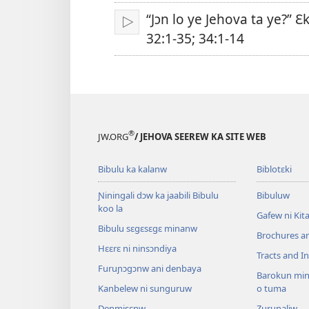
sugandi
“Jɔn lo ye Jehova ta ye?” Ɛk
A
32:1-35; 34:1-14
lamɛn
®
JW.ORG
/ JEHOVA SEEREW KA SITE WEB
Bibulu ka kalanw
Biblotɛki
Ɲiningali dɔw ka jaabili Bibulu
Bibuluw
koo la
Gafew ni Ki
Bibulu sɛgɛsɛgɛ minanw
Brochures a
Hɛɛrɛ ni ninsɔndiya
Tracts and In
Furuɲɔgɔnw ani denbaya
Barokun min
Kanbelew ni sunguruw
o tuma
Denmisɛnw
Zurunaliw