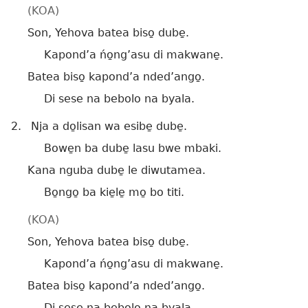
(KOA)
Son, Yehova batea biso̱ dube̱.
Kapond’a ńo̱ng’asu di makwane̱.
Batea biso̱ kapond’a nded’ango̱.
Di sese na bebolo na byala.
2.
Nja a do̱lisan wa esibe̱ dube̱.
Bowe̱n ba dube̱ lasu bwe mbaki.
Kana nguba dube̱ le diwutamea.
Bo̱ngo̱ ba kie̱le̱ mo̱ bo titi.
(KOA)
Son, Yehova batea biso̱ dube̱.
Kapond’a ńo̱ng’asu di makwane̱.
Batea biso̱ kapond’a nded’ango̱.
Di sese na bebolo na byala.