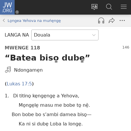
JW.ORG
Ingea
(opens
Tukwa
Muwaso
BO
new
eyem’a
o
MA
Lo̱ngea Yehova na muńe̱nge̱
window)
bwambo
JW.ORG
ME
ya
ME
LANGA NA
mulomba
MWENGE 118
“Batea biso̱ dube̱”
Select
Ndongame̱n
an
Audio
Lukas 17:5
(
)
Recording
1.
Di titino̱ ke̱nge̱nge̱ a Yehova,
Mo̱nge̱le̱ masu me bobe to̱ nē̱.
Bon bobe bo s’ambi damea biso̱​—
Ka ni si dube̱ Loba la longe̱.