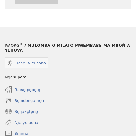
i
malangabe̱
o
masin
bukate̱
Lo̱ngea
®
JW.ORG
/ MULOMBA O MILATO MWEMBABE MA MBOṄ A
Yehova
YEHOVA
na
muńe̱nge̱
Te̱se̱ la miso̱no̱
Nge’a pe̠m
Baise̱ pe̱pe̱le̱
So̠ ndongame̠n
(opens
new
So̠ jako̠to̠ne̠
(opens
window)
new
Nje ye peńa
window)
Sinima