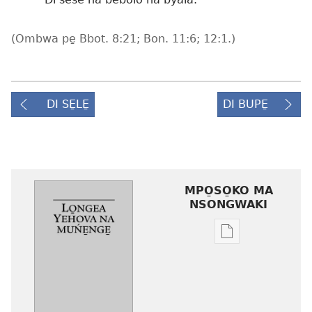
(Ombwa pe̱
Bbot. 8:21;
Bon. 11:6;
12:1
.)
DI SE̱LE̱
DI BUPE̱
MPO̱SO̱KO MA
NSONGWAKI
Mpo̱so̱ko
ma
nsongwaki
ma
kalati