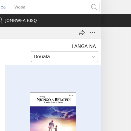
gea
opens
Wasa
ew
JOMBWEA BISO̱
indow)
LANGA NA