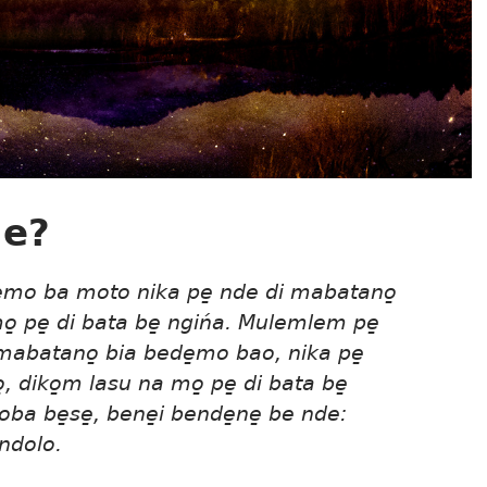
 e?
̱mo ba moto nika pe̱ nde di mabatano̱
o̱ pe̱ di bata be̱ ngińa. Mulemlem pe̱
mabatano̱ bia bede̱mo bao, nika pe̱
, diko̱m lasu na mo̱ pe̱ di bata be̱
a be̱se̱, bene̱i bende̱ne̱ be nde:
 ndolo.