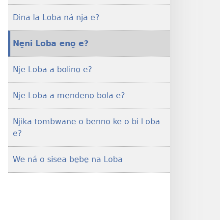
masin
Dina la Loba ná nja e?
bukate̱
NJONGO
Ne̱ni Loba eno̱ e?
A
BETATEDI
Nja
Nje Loba a bolino̱ e?
ńe
Loba
Nje Loba a me̱nde̱no̱ bola e?
e?
Njika tombwane̱ o be̱nno̱ ke̱ o bi Loba
e?
We ná o sisea be̱be̱ na Loba