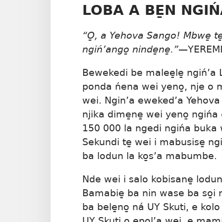
LOBA A BE̱N NGI
“O̱, a Yehova Sango! Mbwe̱ t
ngiń’ango̱ ninde̱ne̱.”​
—
YEREMI
Bewekedi be malee̱le̱ ngiń’a 
ponda ńena wei yeno̱, nje o
wei. Ngin’a eweked’a Yehova 
njika dime̱ne̱ wei yeno̱ ngi
150 000 la ngedi ngińa buk
Sekundi te̱ wei i mabusise̱ n
ba lodun la ko̱s’a mabumbe.
Nde wei i salo kobisane̱ lodun
Bamabie̱ ba nin wase ba so̱i n
ba bele̱no̱ ná UY Skuti, e kolo
UY Skuti o epol’a wei, e mamiń