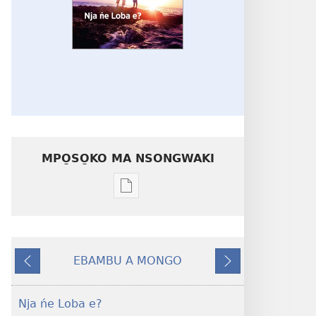
MPO̱SO̱KO MA NSONGWAKI
Mpo̱so̱ko
ma
nsongwaki
ma
EBAMBU A MONGO
kalati
DI
DI
i
SE̱LE̱
BUPE̱
malangabe̱
Nja ńe Loba e?
o