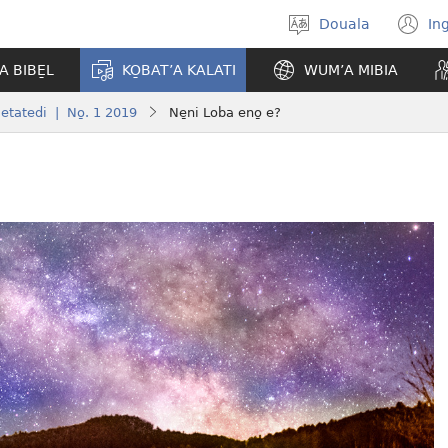
Douala
In
Po̱so̱
(
eyem’a
n
A BIBE̱L
KO̱BAT’A KALATI
WUM’A MIBIA
bwambo
w
etatedi | No̱. 1 2019
Ne̱ni Loba eno̱ e?