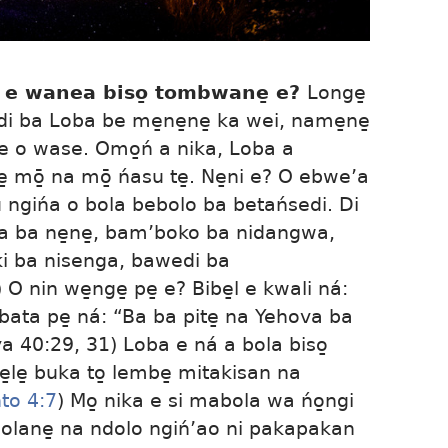
á e wanea biso̱ tombwane̱ e?
Longe̱
i ba Loba be me̱ne̱ne̱ ka wei, name̱ne̱
e o wase. Omo̱ń a nika, Loba a
 mō̱ na mō̱ ńasu te̱. Ne̱ni e? O ebwe’a
 ngińa o bola bebolo ba betańsedi. Di
a ba ne̱ne̱, bam’boko ba nidangwa,
̱ki ba nisenga, bawedi ba
) O nin we̱nge̱ pe̱ e? Bibe̱l e kwali ná:
bata pe̱ ná: “Ba ba pite̱ na Yehova ba
a 40:29,
31
) Loba e ná a bola biso̱
̱le̱ buka to̱ lembe̱ mitakisan na
nto 4:7
) Mo̱ nika e si mabola wa ńo̱ngi
bolane̱ na ndolo ngiń’ao ni pakapakan