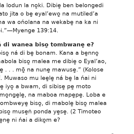
 lodun la no̱ki. Dibie̱ ben belongedi
ato jita o be̱ eyal’ewo̱ na mutiled’a
ma wa ońolana na wekabe̱ na ka ni
i.”​—
Myenge 139:14
.
 ná di wanea biso̱ tombwane̱ e?
iso̱ ná di be̱ bonam. Kana a be̱nno̱
 mabola biso̱ malea me dibie̱ o Eyal’ao,
e̱ . . . mō̱ na nune̱ mawuse̱.” (
Kolose
 Muwaso mu lee̱le̱ ná be̱ la ńai ni
̱ iyo̱ a bwam, di sibise̱ pe̱ moto
 mo̱nge̱le̱, na maboa mape̱pe̱. Loba e
mombweye̱ biso̱, di mabole̱ biso̱ malea
o̱ muse̱ṅ ponda ye̱se̱. (
2 Timoteo
e̱ne̱ ni ńai a diko̱m e?