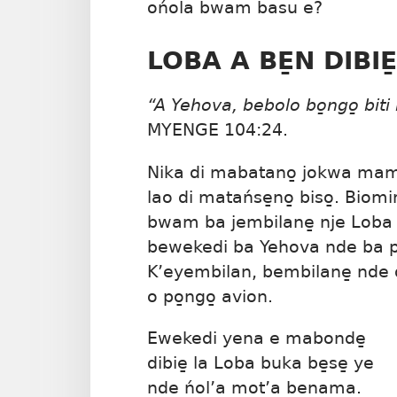
ońola bwam basu e?
LOBA A BE̱N DIBIE̱
“A Yehova, bebolo bo̱ngo̱ biti 
MYENGE 104:24
.
Nika di mabatano̱ jokwa mambo
lao di matańse̱no̱ biso̱. Bio
bwam ba jembilane̱ nje Loba
bewekedi ba Yehova nde ba 
K’eyembilan, bembilane̱ nde d
o po̱ngo̱ avion.
Ewekedi yena e mabonde̱
dibie̱ la Loba buka be̱se̱ ye
nde ńol’a mot’a benama.