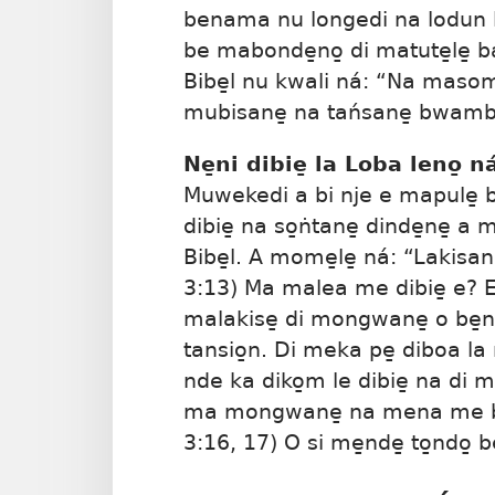
benama nu longedi na lodun la
be mabonde̱no̱ di matute̱le̱ b
Bibe̱l nu kwali ná: “Na maso
mubisane̱ na tańsane̱ bwamb
Ne̱ni dibie̱ la Loba leno̱
Muwekedi a bi nje e mapule̱ b
dibie̱ na so̱ṅtane̱ dinde̱ne̱ a
Bibe̱l. A mome̱le̱ ná: “Lakisan
3:13
) Ma malea me dibie̱ e? E.
malakise̱ di mongwane̱ o be̱ne
tansio̱n. Di meka pe̱ diboa la
nde ka diko̱m le dibie̱ na di 
ma mongwane̱ na mena me bis
3:16, 17
) O si me̱nde̱ to̱ndo̱ b