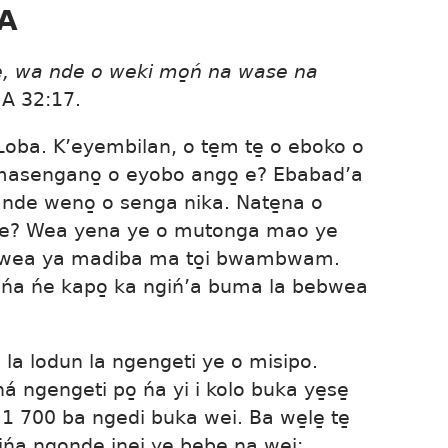
ŃA
e̱, wa nde o weki mo̱ń na wase na
A 32:17
.
Loba. K’eyembilan, o te̱m te̱ o eboko o
 masengano̱ o eyobo ango̱ e? Ebabad’a
nde weno̱ o senga nika. Nate̱na o
ńa e? Wea yena ye o mutonga mao ye
a wea ya madiba ma to̱i bwambwam.
gińa ńe kapo̱ ka ngiń’a buma la bebwea
 la lodun la ngengeti ye o misipo.
á ngengeti po̱ ńa yi i kolo buka ye̱se̱
 1 700 ba ngedi buka wei. Ba we̱le̱ te̱
a ngo̱nde̱ ine̱i ye be̱be̱ na wei: