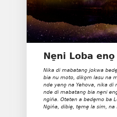
Ne̱ni Loba eno̱
Nika di mabatano̱ jokwa bede
bia nu moto, diko̱m lasu na m
nde yeno̱ na Yehova, nika di 
nde di mabatano̱ bia ne̱ni eno̱
ngińa. Oteten a bede̱mo ba Lob
Ngińa, dibie̱, te̱me̱ la sim, na