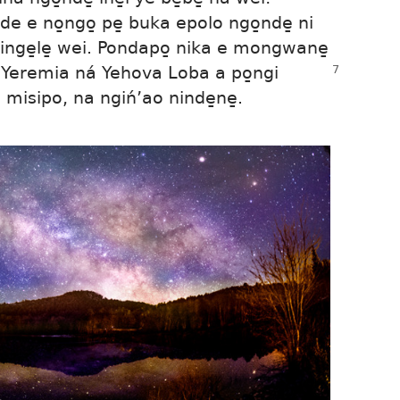
e e no̱ngo̱ pe̱ buka epolo ngo̱nde̱ ni
 dinge̱le̱ wei. Pondapo̱ nika e mongwane̱
ba Yeremia ná Yehova Loba a po̱ngi
misipo, na ngiń’ao ninde̱ne̱.