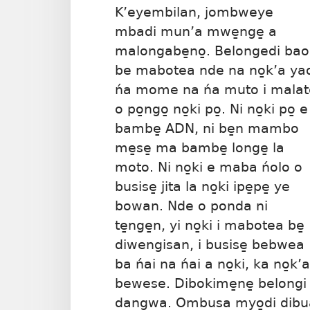
K’eyembilan, jombweye
mbadi mun’a mwe̱nge̱ a
malongabe̱no̱. Belongedi bao
be mabotea nde na no̱k’a ya
ńa mome na ńa muto i malate
o po̱ngo̱ no̱ki po̱. Ni no̱ki po̱ e
bambe̱ ADN, ni be̱n mambo
me̱se̱ ma bambe̱ longe̱ la
moto. Ni no̱ki e maba ńolo o
busise̱ jita la no̱ki ipe̱pe̱ ye
bowan. Nde o ponda ni
te̱nge̱n, yi no̱ki i mabotea be̱
diwengisan, i busise̱ bebwea
ba ńai na ńai a no̱ki, ka no̱k’
bewese. Dibokime̱ne̱ belong
dangwa. Ombusa myo̱di dibua,