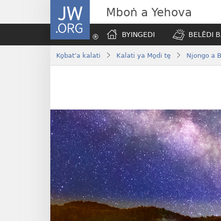
JW.ORG
Mboṅ a Yehova
BYINGEDI
BELĒDI B
Ko̱bat’a kalati
Kalati ya Mo̱di te̱
Njongo a B