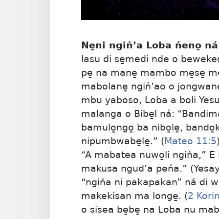
Ne̱ni ngiń’a Loba ńeno̱ n
lasu di se̱medi nde o beweked
pe̱ na mane̱ mambo me̱se̱ m
mabolane̱ ngiń’ao o jongwane̱
mbu yaboso, Loba a boli Yesu
malanga o Bibe̱l ná: “Bandim
bamulo̱ngo̱ ba nibo̱le̱, bando
nipumbwabe̱le̱.” (
Mateo 11:5
“A mabatea nuwo̱li ngińa,” E 
makusa ngud’a peńa.” (
Yesay
“ngińa ni pakapakan” ná di we
makekisan ma longe̱. (
2 Kori
o sisea be̱be̱ na Loba nu ma