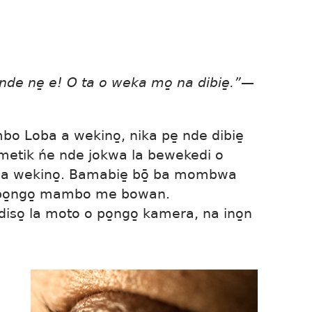
nde ne̱ e! O ta o weka mo̱ na dibie̱.”​
—
 Loba a wekino̱, nika pe̱ nde dibie̱
mimetik ńe nde jokwa la bewekedi o
 a wekino̱. Bamabie̱ bō̱ ba mombwa
po̱ngo̱ mambo me bowan.
iso̱ la moto o po̱ngo̱ kamera, na ino̱n