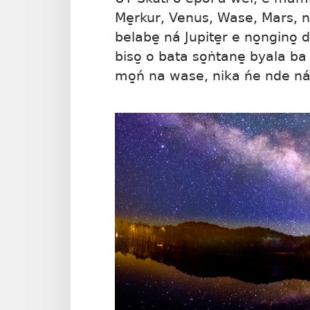
Me̱rkur, Venus, Wase, Mars, nd
belabe̱ ná Jupite̱r e no̱ngino̱
biso̱ o bata so̱ṅtane̱ byala 
mo̱ń na wase, nika ńe nde ná 