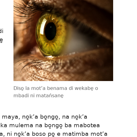
di
̱
Diso̱ la mot’a benama di wekabe̱ o
mbadi ni matańsane̱
a maya, no̱k’a bo̱ngo̱, na no̱k’a
i ka mulema na bo̱ngo̱ ba mabotea
 ni no̱k’a boso po̱ e matimba mot’a